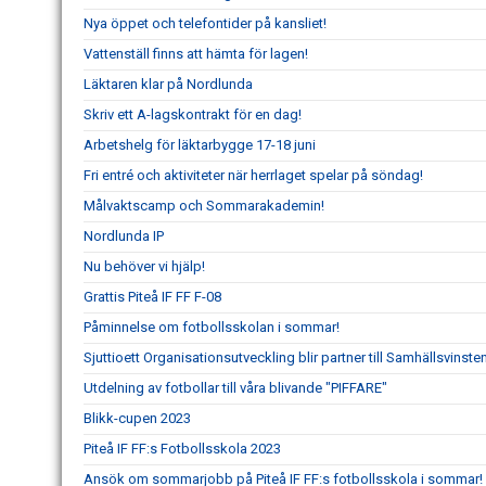
Nya öppet och telefontider på kansliet!
Vattenställ finns att hämta för lagen!
Läktaren klar på Nordlunda
Skriv ett A-lagskontrakt för en dag!
Arbetshelg för läktarbygge 17-18 juni
Fri entré och aktiviteter när herrlaget spelar på söndag!
Målvaktscamp och Sommarakademin!
Nordlunda IP
Nu behöver vi hjälp!
Grattis Piteå IF FF F-08
Påminnelse om fotbollsskolan i sommar!
Sjuttioett Organisationsutveckling blir partner till Samhällsvinsten
Utdelning av fotbollar till våra blivande "PIFFARE"
Blikk-cupen 2023
Piteå IF FF:s Fotbollsskola 2023
Ansök om sommarjobb på Piteå IF FF:s fotbollsskola i sommar!