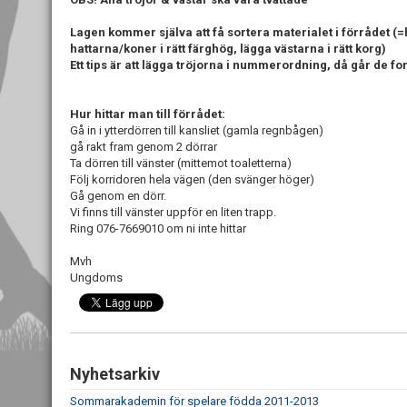
Lagen kommer själva att få sortera materialet i förrådet (=
hattarna/koner i rätt färghög, lägga västarna i rätt korg)
Ett tips är att lägga tröjorna i nummerordning, då går de f
Hur hittar man till förrådet:
Gå in i ytterdörren till kansliet (gamla regnbågen)
gå rakt fram genom 2 dörrar
Ta dörren till vänster (mittemot toaletterna)
Följ korridoren hela vägen (den svänger höger)
Gå genom en dörr.
Vi finns till vänster uppför en liten trapp.
Ring 076-7669010 om ni inte hittar
Mvh
Ungdoms
Nyhetsarkiv
Sommarakademin för spelare födda 2011-2013