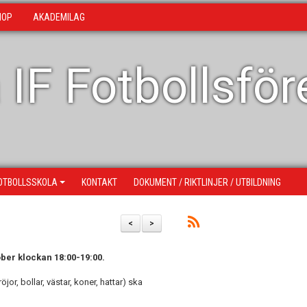
HOP
AKADEMILAG
 IF Fotbollsfö
OTBOLLSSKOLA
KONTAKT
DOKUMENT / RIKTLINJER / UTBILDNING
<
>
ber klockan 18:00-19:00.
jor, bollar, västar, koner, hattar) ska