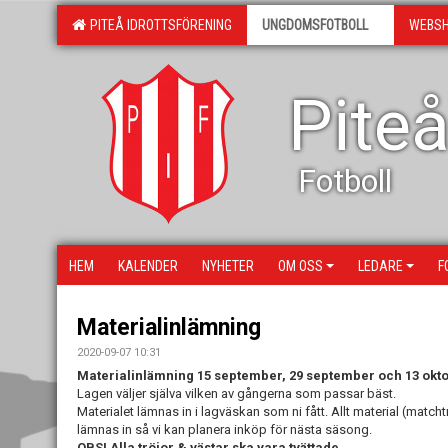
PITEÅ IDROTTSFÖRENING
UNGDOMSFOTBOLL
WEBS
Piteå
Fotboll
HEM
KALENDER
NYHETER
OM OSS
LEDARE
F
Materialinlämning
2020-09-07 10:31
Materialinlämning 15 september, 29 september och 13 okto
Lagen väljer själva vilken av gångerna som passar bäst.
Materialet lämnas in i lagväskan som ni fått. Allt material (matchtrö
lämnas in så vi kan planera inköp för nästa säsong.
OBS! Alla tröjor & västar ska vara tvättade