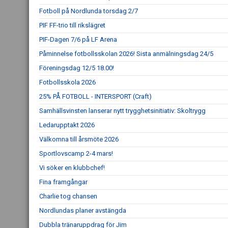
Fotboll på Nordlunda torsdag 2/7
PIF FF-trio till rikslägret
PIF-Dagen 7/6 på LF Arena
Påminnelse fotbollsskolan 2026! Sista anmälningsdag 24/5
Föreningsdag 12/5 18.00!
Fotbollsskola 2026
25% PÅ FOTBOLL - INTERSPORT (Craft)
Samhällsvinsten lanserar nytt trygghetsinitiativ: Skoltrygg
Ledarupptakt 2026
Välkomna till årsmöte 2026
Sportlovscamp 2-4 mars!
Vi söker en klubbchef!
Fina framgångar
Charlie tog chansen
Nordlundas planer avstängda
Dubbla tränaruppdrag för Jim