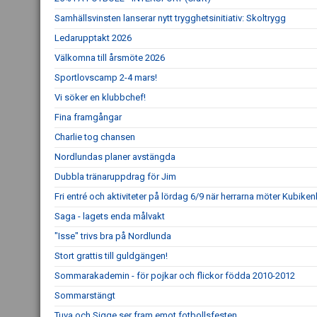
Samhällsvinsten lanserar nytt trygghetsinitiativ: Skoltrygg
Ledarupptakt 2026
Välkomna till årsmöte 2026
Sportlovscamp 2-4 mars!
Vi söker en klubbchef!
Fina framgångar
Charlie tog chansen
Nordlundas planer avstängda
Dubbla tränaruppdrag för Jim
Fri entré och aktiviteter på lördag 6/9 när herrarna möter Kubike
Saga - lagets enda målvakt
"Isse" trivs bra på Nordlunda
Stort grattis till guldgängen!
Sommarakademin - för pojkar och flickor födda 2010-2012
Sommarstängt
Tuva och Sigge ser fram emot fotbollsfesten