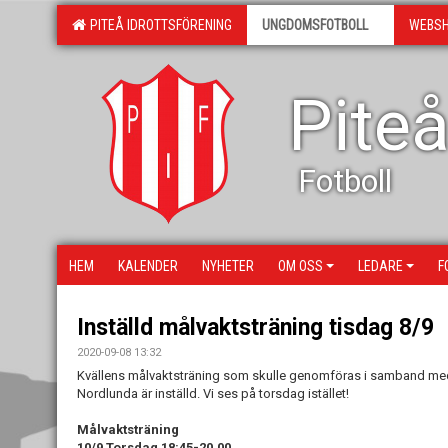
PITEÅ IDROTTSFÖRENING
UNGDOMSFOTBOLL
WEBS
Piteå
Fotboll
HEM
KALENDER
NYHETER
OM OSS
LEDARE
F
Inställd målvaktsträning tisdag 8/9
2020-09-08 13:32
Kvällens målvaktsträning som skulle genomföras i samband med
Nordlunda är inställd. Vi ses på torsdag istället!
Målvaktsträning
10/9 Torsdag 18:45-20.00