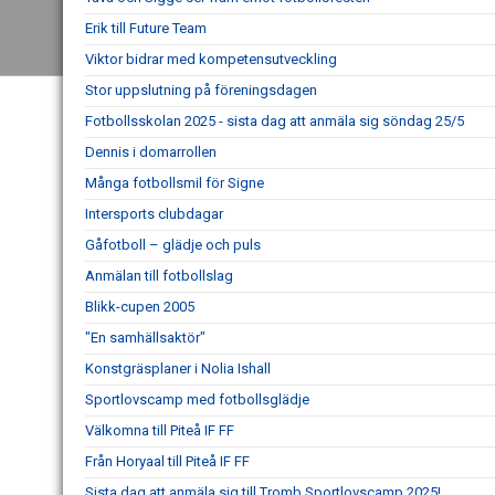
Erik till Future Team
Viktor bidrar med kompetensutveckling
Stor uppslutning på föreningsdagen
Fotbollsskolan 2025 - sista dag att anmäla sig söndag 25/5
Dennis i domarrollen
Många fotbollsmil för Signe
Intersports clubdagar
Gåfotboll – glädje och puls
Anmälan till fotbollslag
Blikk-cupen 2005
"En samhällsaktör"
Konstgräsplaner i Nolia Ishall
Sportlovscamp med fotbollsglädje
Välkomna till Piteå IF FF
Från Horyaal till Piteå IF FF
Sista dag att anmäla sig till Tromb Sportlovscamp 2025!