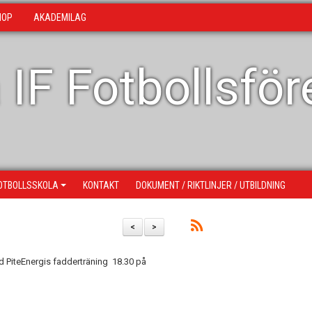
HOP
AKADEMILAG
 IF Fotbollsfö
OTBOLLSSKOLA
KONTAKT
DOKUMENT / RIKTLINJER / UTBILDNING
<
>
 PiteEnergis fadderträning 18.30 på