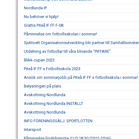
Nordlunda IP
Nu behöver vi hjälp!
Grattis Piteå IF FF F-08
Påminnelse om fotbollsskolan i sommar!
Sjuttioett Organisationsutveckling blir partner till Samhällsvinsten
Utdelning av fotbollar till våra blivande "PIFFARE"
Blikk-cupen 2023
Piteå IF FF:s Fotbollsskola 2023
Ansök om sommarjobb på Piteå IF FF:s fotbollsskola i sommar!
Belysningen på plats
Avskottning Nordlunda
Avskottning Nordlunda INSTÄLLT
Avskottning Nordlunda
INFO FÖRENINGSSÄLJ: SPORTLOTTEN
Intersport
Påminnelse föräldramöte 21/3 18.30 (2012-2016)