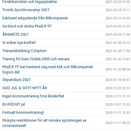
Föräldramöten och lagupptakter
2021-02-23 10:32
Tromb Sportlovscamp 2021
2021-02-18 15:11
Exklusivt erbjudande från Bilkompaniet
2021-02-15 14:50
Ge blod och stötta Piteå IF FF
2021-02-09 12:29
ÅRSMÖTE 2021
2021-02-03 11:06
Vi söker nya krafter!
2021-01-28 14:10
Tränarutbildning C-Diplom
2021-01-28 11:00
Träning för barn födda 2005 och senare
2021-01-26 19:43
Piteå IF FF har bestämt väg med KIA och Bilkompaniet
2021-01-22 08:58
Sigoro AB
Stipendium 2021
2021-01-19 09:27
GOD JUL & GOTT NYTT ÅR
2020-12-22 22:14
Ingen kommunträning före årsskiftet
2020-12-15 10:10
En RÖDVIT jul
2020-12-07 15:55
Fortsatt kommunträning!
2020-11-11 16:33
Skärpta restriktioner för att minska spridningen av
2020-11-11 08:25
coronaviruset!