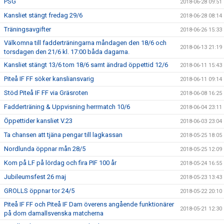
PSG
2018-06-28 09:51
Kansliet stängt fredag 29/6
2018-06-28 08:14
Träningsavgifter
2018-06-26 15:33
Välkomna till fadderträningarna måndagen den 18/6 och
2018-06-13 21:19
torsdagen den 21/6 kl. 17:00 båda dagarna.
Kansliet stängt 13/6 tom 18/6 samt ändrad öppettid 12/6
2018-06-11 15:43
Piteå IF FF söker kansliansvarig
2018-06-11 09:14
Stöd Piteå IF FF via Gräsroten
2018-06-08 16:25
Fadderträning & Uppvisning herrmatch 10/6
2018-06-04 23:11
Öppettider kansliet V.23
2018-06-03 23:04
Ta chansen att tjäna pengar till lagkassan
2018-05-25 18:05
Nordlunda öppnar mån 28/5
2018-05-25 12:09
Kom på LF på lördag och fira PIF 100 år
2018-05-24 16:55
Jubileumsfest 26 maj
2018-05-23 13:43
GROLLS öppnar tor 24/5
2018-05-22 20:10
Piteå IF FF och Piteå IF Dam överens angående funktionärer
2018-05-21 12:30
på dom damallsvenska matcherna