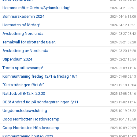
Herrarna möter Örebro/Syrianska idag!
2024-04-21 09:51
Sommarakademin 2024
2024-04-16 13:00
Herrmatch på lördag!
2024-04-12 13:51
Avskottning Nordlunda
2024-03-27 08:42
Temakväll för idrottande tjejer!
2024-03-21 09:20
Avskottning av Nordlunda
2024-03-20 16:20
Stipendium 2024
2024-02-27 13:54
Tromb sportlovscamp!
2024-02-09 11:16
Kommunträning fredag 12/1 & fredag 19/1
2024-01-08 08:13
"Sista träningen för i år"
2023-12-18 15:04
Nattfotboll 8/12 kl 20.00
2023-12-08 08:16
OBS! Ändrad tid på söndagsträningen 5/11
2023-11-02 11:16
Ungdomsledaravslutning
2023-10-19 08:22
Coop Norrbotten Höstlovscamp
2023-10-17 13:50
Coop Norrbotten Höstlovscamp
2023-10-09 20:59
Kommunträning hösten 2023
2023-10-02 10:02