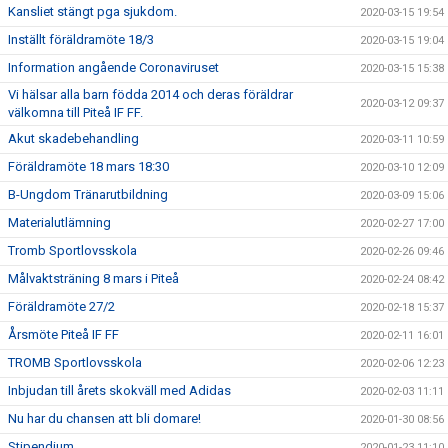
Kansliet stängt pga sjukdom.
2020-03-15 19:54
Inställt föräldramöte 18/3
2020-03-15 19:04
Information angående Coronaviruset
2020-03-15 15:38
Vi hälsar alla barn födda 2014 och deras föräldrar
2020-03-12 09:37
välkomna till Piteå IF FF.
Akut skadebehandling
2020-03-11 10:59
Föräldramöte 18 mars 18:30
2020-03-10 12:09
B-Ungdom Tränarutbildning
2020-03-09 15:06
Materialutlämning
2020-02-27 17:00
Tromb Sportlovsskola
2020-02-26 09:46
Målvaktsträning 8 mars i Piteå
2020-02-24 08:42
Föräldramöte 27/2
2020-02-18 15:37
Årsmöte Piteå IF FF
2020-02-11 16:01
TROMB Sportlovsskola
2020-02-06 12:23
Inbjudan till årets skokväll med Adidas
2020-02-03 11:11
Nu har du chansen att bli domare!
2020-01-30 08:56
Stipendium
2020-01-23 11:10