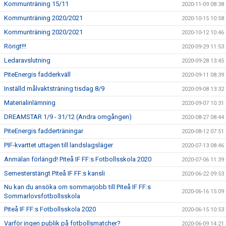
Kommunträning 15/11
2020-11-09 08:38
Kommunträning 2020/2021
2020-10-15 10:58
Kommunträning 2020/2021
2020-10-12 10:46
Rörigt!!!
2020-09-29 11:53
Ledaravslutning
2020-09-28 13:45
PiteEnergis fadderkväll
2020-09-11 08:39
Inställd målvaktsträning tisdag 8/9
2020-09-08 13:32
Materialinlämning
2020-09-07 10:31
DREAMSTAR 1/9 - 31/12 (Andra omgången)
2020-08-27 08:44
PiteEnergis fadderträningar
2020-08-12 07:51
PIF-kvarttet uttagen till landslagsläger
2020-07-13 08:46
Anmälan förlängd! Piteå IF FF:s Fotbollsskola 2020
2020-07-06 11:39
Semesterstängt Piteå IF FF:s kansli
2020-06-22 09:53
Nu kan du ansöka om sommarjobb till Piteå IF FF:s
2020-06-16 15:09
Sommarlovsfotbollsskola
Piteå IF FF:s Fotbollsskola 2020
2020-06-15 10:53
Varför ingen publik på fotbollsmatcher?
2020-06-09 14:21