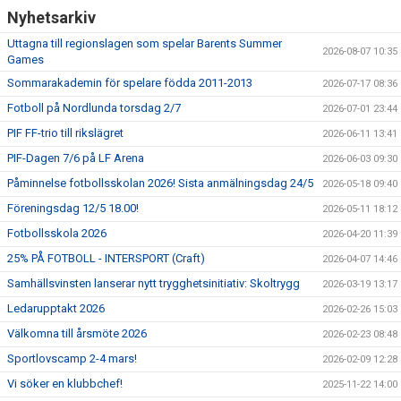
Nyhetsarkiv
Uttagna till regionslagen som spelar Barents Summer
2026-08-07 10:35
Games
Sommarakademin för spelare födda 2011-2013
2026-07-17 08:36
Fotboll på Nordlunda torsdag 2/7
2026-07-01 23:44
PIF FF-trio till rikslägret
2026-06-11 13:41
PIF-Dagen 7/6 på LF Arena
2026-06-03 09:30
Påminnelse fotbollsskolan 2026! Sista anmälningsdag 24/5
2026-05-18 09:40
Föreningsdag 12/5 18.00!
2026-05-11 18:12
Fotbollsskola 2026
2026-04-20 11:39
25% PÅ FOTBOLL - INTERSPORT (Craft)
2026-04-07 14:46
Samhällsvinsten lanserar nytt trygghetsinitiativ: Skoltrygg
2026-03-19 13:17
Ledarupptakt 2026
2026-02-26 15:03
Välkomna till årsmöte 2026
2026-02-23 08:48
Sportlovscamp 2-4 mars!
2026-02-09 12:28
Vi söker en klubbchef!
2025-11-22 14:00