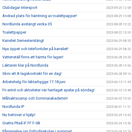
Clubdagar Intersport
2023-09-25 12:58
Ändrad plats för hämtning av toalettpapper!
2023-08-29 13:08
Nordlunda avstängt vecka 35
2023-08-28 10:22
Toalettpapper
2023-08-22 13:59
Kansliet Semesterstängt
2023-06-29 08:33
Nya öppet och telefontider på kansliet!
2023-06-29 08:32
Vattenställ finns att hämta för lagen!
2023-06-28 23:20
Läktaren klar på Nordlunda
2023-06-28 15:56
Skriv ett A-lagskontrakt för en dag!
2023-06-28 09:16
Arbetshelg för läktarbygge 17-18 juni
2023-06-13 11:49
Fri entré och aktiviteter när herrlaget spelar på söndag!
2023-06-10 10:48
Målvaktscamp och Sommarakademin!
2023-06-03 10:50
Nordlunda IP
2023-06-01 11:51
Nu behöver vi hjälp!
2023-05-29 13:42
Grattis Piteå IF FF F-08
2023-05-24 13:36
Påminnelse om fotbollsskolan i sommar!
2023-05-24 10:29