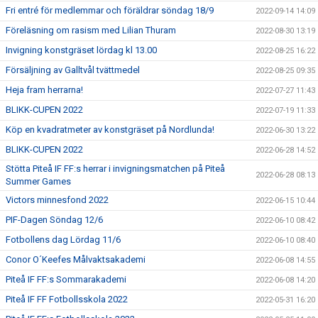
Fri entré för medlemmar och föräldrar söndag 18/9
2022-09-14 14:09
Föreläsning om rasism med Lilian Thuram
2022-08-30 13:19
Invigning konstgräset lördag kl 13.00
2022-08-25 16:22
Försäljning av Galltvål tvättmedel
2022-08-25 09:35
Heja fram herrarna!
2022-07-27 11:43
BLIKK-CUPEN 2022
2022-07-19 11:33
Köp en kvadratmeter av konstgräset på Nordlunda!
2022-06-30 13:22
BLIKK-CUPEN 2022
2022-06-28 14:52
Stötta Piteå IF FF:s herrar i invigningsmatchen på Piteå
2022-06-28 08:13
Summer Games
Victors minnesfond 2022
2022-06-15 10:44
PIF-Dagen Söndag 12/6
2022-06-10 08:42
Fotbollens dag Lördag 11/6
2022-06-10 08:40
Conor O´Keefes Målvaktsakademi
2022-06-08 14:55
Piteå IF FF:s Sommarakademi
2022-06-08 14:20
Piteå IF FF Fotbollsskola 2022
2022-05-31 16:20