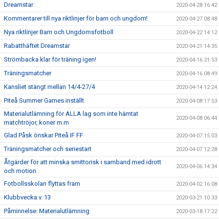
Dreamstar
2020-04-28 16:42
Kommentarer till nya riktlinjer för barn och ungdom!
2020-04-27 08:48
Nya riktlinjer Barn och Ungdomsfotboll
2020-04-22 14:12
Rabatthäftet Dreamstar
2020-04-21 14:35
Strömbacka klar för träning igen!
2020-04-16 21:53
Träningsmatcher
2020-04-16 08:49
Kansliet stängt mellan 14/4-27/4
2020-04-14 12:24
Piteå Summer Games inställt
2020-04-08 17:53
Materialutlämning för ALLA lag som inte hämtat
2020-04-08 06:44
matchtröjor, koner m.m
Glad Påsk önskar Piteå IF FF
2020-04-07 15:03
Träningsmatcher och seriestart
2020-04-07 12:28
Åtgärder för att minska smittorisk i samband med idrott
2020-04-06 14:34
och motion
Fotbollsskolan flyttas fram
2020-04-02 16:08
Klubbvecka v. 13
2020-03-21 10:33
Påminnelse: Materialutlämning
2020-03-18 17:22