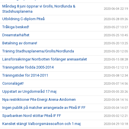
Måndag 8 juni öppnar vi Grolls, Nordlunda &
2020-06-04 22:19
Stadshusplanerna
Utbildning C-diplom Piteå
2020-05-28 09:26
Tråkiga besked!
2020-05-27 13:57
Dreamstarhäftet
2020-05-25 10:45
Betalning av domare!
2020-05-20 13:25
Träning Stadhusplanerna/Grolls/Nordlunda
2020-05-20 12:05
Länsförsäkringar Norrbotten förlänger arenaavtalet
2020-05-15 08:28
Träningstider födda 2005-2014
2020-05-12 12:13
Träningstider för 2014-2011
2020-05-08 12:34
Coronaläget!
2020-05-07 14:56
Uppstart av Ungdomsråd 17 maj
2020-05-05 20:26
Nya restriktioner Pite Energi Arena-Airdomen
2020-05-04 14:16
Ingen publik på matcher arrangerade av Piteå IF FF
2020-05-04 14:07
Sparbanken Nord stöttar Piteå IF FF
2020-05-02 12:21
Kansliet stängt Valborgsmässoafton och 1 maj
2020-04-29 10:18