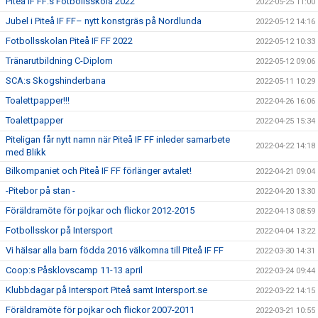
Piteå IF FF:s Fotbollsskola 2022
2022-05-25 11:00
Jubel i Piteå IF FF– nytt konstgräs på Nordlunda
2022-05-12 14:16
Fotbollsskolan Piteå IF FF 2022
2022-05-12 10:33
Tränarutbildning C-Diplom
2022-05-12 09:06
SCA:s Skogshinderbana
2022-05-11 10:29
Toalettpapper!!!
2022-04-26 16:06
Toalettpapper
2022-04-25 15:34
Piteligan får nytt namn när Piteå IF FF inleder samarbete
2022-04-22 14:18
med Blikk
Bilkompaniet och Piteå IF FF förlänger avtalet!
2022-04-21 09:04
-Pitebor på stan -
2022-04-20 13:30
Föräldramöte för pojkar och flickor 2012-2015
2022-04-13 08:59
Fotbollsskor på Intersport
2022-04-04 13:22
Vi hälsar alla barn födda 2016 välkomna till Piteå IF FF
2022-03-30 14:31
Coop:s Påsklovscamp 11-13 april
2022-03-24 09:44
Klubbdagar på Intersport Piteå samt Intersport.se
2022-03-22 14:15
Föräldramöte för pojkar och flickor 2007-2011
2022-03-21 10:55