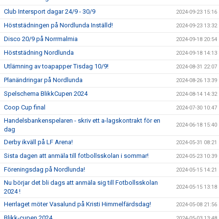
Club Intersport dagar 24/9 - 30/9
2024-09-23 15:16
Höststädningen på Nordlunda Inställd!
2024-09-23 13:32
Disco 20/9 på Norrmalmia
2024-09-18 20:54
Höststädning Nordlunda
2024-09-18 14:13
Utlämning av toapapper Tisdag 10/9!
2024-08-31 22:07
Planändringar på Nordlunda
2024-08-26 13:39
Spelschema BlikkCupen 2024
2024-08-14 14:32
Coop Cup final
2024-07-30 10:47
Handelsbankenspelaren - skriv ett a-lagskontrakt för en
2024-06-18 15:40
dag
Derby ikväll på LF Arena!
2024-05-31 08:21
Sista dagen att anmäla till fotbollsskolan i sommar!
2024-05-23 10:39
Föreningsdag på Nordlunda!
2024-05-15 14:21
Nu börjar det bli dags att anmäla sig till Fotbollsskolan
2024-05-15 13:18
2024 !
Herrlaget möter Vasalund på Kristi Himmelfärdsdag!
2024-05-08 21:56
Blikk-cupen 2024
2024-05-03 13:48