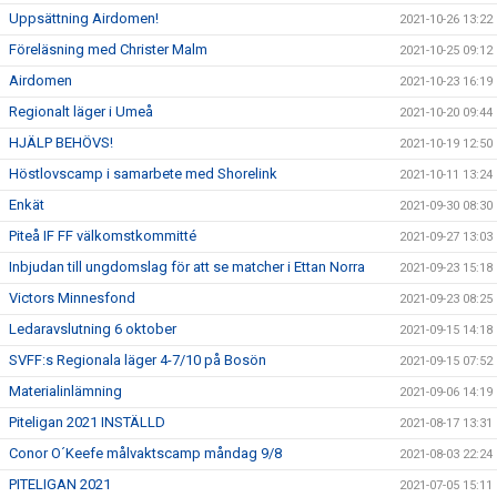
Uppsättning Airdomen!
2021-10-26 13:22
Föreläsning med Christer Malm
2021-10-25 09:12
Airdomen
2021-10-23 16:19
Regionalt läger i Umeå
2021-10-20 09:44
HJÄLP BEHÖVS!
2021-10-19 12:50
Höstlovscamp i samarbete med Shorelink
2021-10-11 13:24
Enkät
2021-09-30 08:30
Piteå IF FF välkomstkommitté
2021-09-27 13:03
Inbjudan till ungdomslag för att se matcher i Ettan Norra
2021-09-23 15:18
Victors Minnesfond
2021-09-23 08:25
Ledaravslutning 6 oktober
2021-09-15 14:18
SVFF:s Regionala läger 4-7/10 på Bosön
2021-09-15 07:52
Materialinlämning
2021-09-06 14:19
Piteligan 2021 INSTÄLLD
2021-08-17 13:31
Conor O´Keefe målvaktscamp måndag 9/8
2021-08-03 22:24
PITELIGAN 2021
2021-07-05 15:11