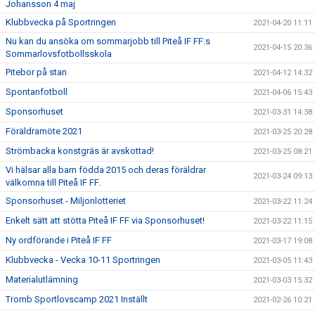
Johansson 4 maj
Klubbvecka på Sportringen
2021-04-20 11:11
Nu kan du ansöka om sommarjobb till Piteå IF FF:s
2021-04-15 20:36
Sommarlovsfotbollsskola
Pitebor på stan
2021-04-12 14:32
Spontanfotboll
2021-04-06 15:43
Sponsorhuset
2021-03-31 14:38
Föräldramöte 2021
2021-03-25 20:28
Strömbacka konstgräs är avskottad!
2021-03-25 08:21
Vi hälsar alla barn födda 2015 och deras föräldrar
2021-03-24 09:13
välkomna till Piteå IF FF.
Sponsorhuset - Miljonlotteriet
2021-03-22 11:24
Enkelt sätt att stötta Piteå IF FF via Sponsorhuset!
2021-03-22 11:15
Ny ordförande i Piteå IF FF
2021-03-17 19:08
Klubbvecka - Vecka 10-11 Sportringen
2021-03-05 11:43
Materialutlämning
2021-03-03 15:32
Tromb Sportlovscamp 2021 Inställt
2021-02-26 10:21