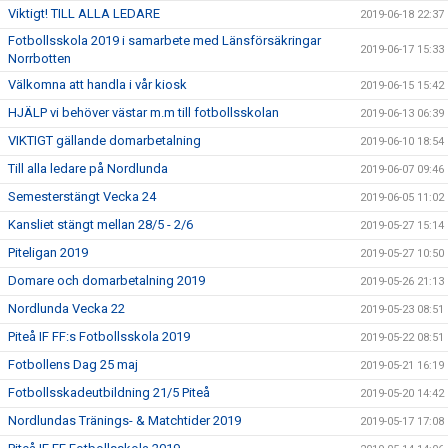
Viktigt! TILL ALLA LEDARE
2019-06-18 22:37
Fotbollsskola 2019 i samarbete med Länsförsäkringar
2019-06-17 15:33
Norrbotten
Välkomna att handla i vår kiosk
2019-06-15 15:42
HJÄLP vi behöver västar m.m till fotbollsskolan
2019-06-13 06:39
VIKTIGT gällande domarbetalning
2019-06-10 18:54
Till alla ledare på Nordlunda
2019-06-07 09:46
Semesterstängt Vecka 24
2019-06-05 11:02
Kansliet stängt mellan 28/5 - 2/6
2019-05-27 15:14
Piteligan 2019
2019-05-27 10:50
Domare och domarbetalning 2019
2019-05-26 21:13
Nordlunda Vecka 22
2019-05-23 08:51
Piteå IF FF:s Fotbollsskola 2019
2019-05-22 08:51
Fotbollens Dag 25 maj
2019-05-21 16:19
Fotbollsskadeutbildning 21/5 Piteå
2019-05-20 14:42
Nordlundas Tränings- & Matchtider 2019
2019-05-17 17:08