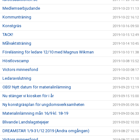
Medlemserbjudande
2019-10-23 11:13
Kommunträning
2019-10-22 16:12
Konstgräs
2019-10-16 09:50
TACK!
2019-10-15 12:49
Målvaktsträning
2019-10-14 10:45
Föreläsning för ledare 12/10 med Magnus Wikman
2019-10-10 11:38
Höstlovscamp
2019-10-08 15:52
Victors minnesfond
2019-10-03 08:17
Ledaravslutning
2019-09-25 11:10
OBS! Nytt datum för materialinlämning
2019-09-23 12:19
Nu stänger vi kiosken för i år
2019-09-15 15:00
Ny konstgräsplan för ungdomsverksamheten
2019-09-05 09:56
Materialinlämning mån 16/9 kl. 18-19
2019-09-03 06:33
Blivande Landslagstejejer
2019-09-02 10:03
DREAMSTAR 1/9-31/12 2019 (Andra omgången)
2019-08-27 16:15
Victors minnesfond
2019-08-27 15:00