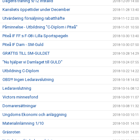
Dagens träning 9/12 inställd
2018-12-09 14:00
Kansliets öppettider under December
2018-11-28 13:40
Utvärdering försäljning rabatthäfte
2018-11-12 22:05
Påminnelse - Utbildning "C-Diplom i Piteå"
2018-11-01 10:50
Piteå IF FF:s F-08 i Lilla Sportspegeln
2018-10-30 13:40
Piteå IF Dam - SM-Guld
2018-10-30 07:50
GRATTIS TILL SM-GULDET
2018-10-28 14:29
"Nu hjälper vi Damlaget till GULD"
2018-10-24 07:55
Utbildning C-Diplom
2018-10-22 14:22
OBS!!! Ingen Ledaravslutning
2018-10-18 14:02
Ledaravslutning
2018-10-16 08:12
Victors minnesfond
2018-10-09 11:07
Domarersättningar
2018-10-08 11:32
Ungdoms Ekonomi och anläggning
2018-10-03 10:11
Materialinlämning 1/10
2018-10-01 14:10
Gräsroten
2018-10-01 14:01