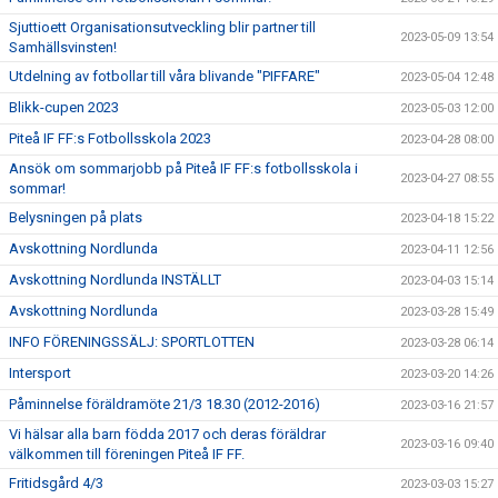
Sjuttioett Organisationsutveckling blir partner till
2023-05-09 13:54
Samhällsvinsten!
Utdelning av fotbollar till våra blivande "PIFFARE"
2023-05-04 12:48
Blikk-cupen 2023
2023-05-03 12:00
Piteå IF FF:s Fotbollsskola 2023
2023-04-28 08:00
Ansök om sommarjobb på Piteå IF FF:s fotbollsskola i
2023-04-27 08:55
sommar!
Belysningen på plats
2023-04-18 15:22
Avskottning Nordlunda
2023-04-11 12:56
Avskottning Nordlunda INSTÄLLT
2023-04-03 15:14
Avskottning Nordlunda
2023-03-28 15:49
INFO FÖRENINGSSÄLJ: SPORTLOTTEN
2023-03-28 06:14
Intersport
2023-03-20 14:26
Påminnelse föräldramöte 21/3 18.30 (2012-2016)
2023-03-16 21:57
Vi hälsar alla barn födda 2017 och deras föräldrar
2023-03-16 09:40
välkommen till föreningen Piteå IF FF.
Fritidsgård 4/3
2023-03-03 15:27