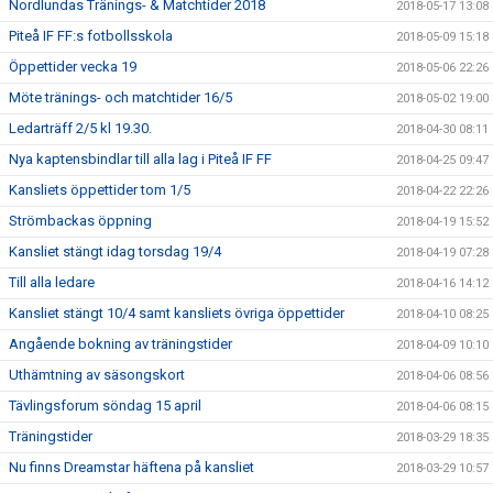
Nordlundas Tränings- & Matchtider 2018
2018-05-17 13:08
Piteå IF FF:s fotbollsskola
2018-05-09 15:18
Öppettider vecka 19
2018-05-06 22:26
Möte tränings- och matchtider 16/5
2018-05-02 19:00
Ledarträff 2/5 kl 19.30.
2018-04-30 08:11
Nya kaptensbindlar till alla lag i Piteå IF FF
2018-04-25 09:47
Kansliets öppettider tom 1/5
2018-04-22 22:26
Strömbackas öppning
2018-04-19 15:52
Kansliet stängt idag torsdag 19/4
2018-04-19 07:28
Till alla ledare
2018-04-16 14:12
Kansliet stängt 10/4 samt kansliets övriga öppettider
2018-04-10 08:25
Angående bokning av träningstider
2018-04-09 10:10
Uthämtning av säsongskort
2018-04-06 08:56
Tävlingsforum söndag 15 april
2018-04-06 08:15
Träningstider
2018-03-29 18:35
Nu finns Dreamstar häftena på kansliet
2018-03-29 10:57