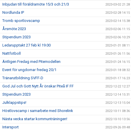
Inbjudan till föräldramöte 15/3 och 21/3
2023-03-02 21:28
Nordlunda IP
2023-02-28 14:15
Tromb sportlovscamp
2023-02-14 15:38
Årsmöte 2023
2023-02-06 11:15
Stipendium 2023
2023-02-06 10:29
Ledarupptakt 27 feb kl 19.00
2023-01-31 08:11
Nattfotboll
2023-01-26 11:56
Äntligen Fredag med Pitemodellen
2023-01-24 16:15
Event för ungdomar fredag 20/1
2023-01-18 08:32
Tränarutbildning SVFF-D
2023-01-17 16:23
God Jul och Gott Nytt År önskar Piteå IF FF
2022-12-22 12:27
Stipendium 2023
2022-12-14 15:31
Julklappstips!
2022-12-13 15:04
Höstlovscamp i samarbete med Shorelink
2022-10-11 08:36
Nästa vecka startar kommunträningen!
2022-10-10 13:56
Intersport
2022-09-26 09:48