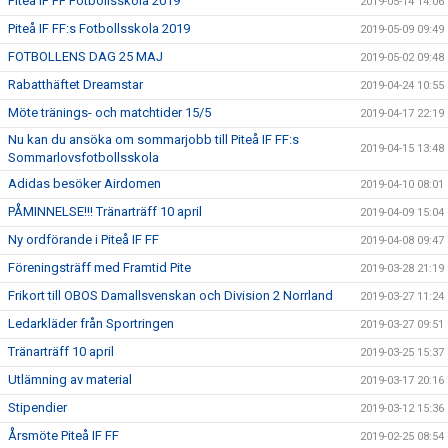
Piteå IF FF Fotbollsskola 2019
2019-05-14 14:06
Piteå IF FF:s Fotbollsskola 2019
2019-05-09 09:49
FOTBOLLENS DAG 25 MAJ
2019-05-02 09:48
Rabatthäftet Dreamstar
2019-04-24 10:55
Möte tränings- och matchtider 15/5
2019-04-17 22:19
Nu kan du ansöka om sommarjobb till Piteå IF FF:s
2019-04-15 13:48
Sommarlovsfotbollsskola
Adidas besöker Airdomen
2019-04-10 08:01
PÅMINNELSE!!! Tränarträff 10 april
2019-04-09 15:04
Ny ordförande i Piteå IF FF
2019-04-08 09:47
Föreningsträff med Framtid Pite
2019-03-28 21:19
Frikort till OBOS Damallsvenskan och Division 2 Norrland
2019-03-27 11:24
Ledarkläder från Sportringen
2019-03-27 09:51
Tränarträff 10 april
2019-03-25 15:37
Utlämning av material
2019-03-17 20:16
Stipendier
2019-03-12 15:36
Årsmöte Piteå IF FF
2019-02-25 08:54