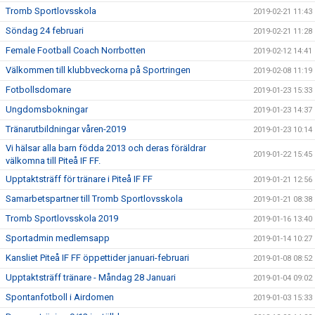
Tromb Sportlovsskola
2019-02-21 11:43
Söndag 24 februari
2019-02-21 11:28
Female Football Coach Norrbotten
2019-02-12 14:41
Välkommen till klubbveckorna på Sportringen
2019-02-08 11:19
Fotbollsdomare
2019-01-23 15:33
Ungdomsbokningar
2019-01-23 14:37
Tränarutbildningar våren-2019
2019-01-23 10:14
Vi hälsar alla barn födda 2013 och deras föräldrar
2019-01-22 15:45
välkomna till Piteå IF FF.
Upptaktsträff för tränare i Piteå IF FF
2019-01-21 12:56
Samarbetspartner till Tromb Sportlovsskola
2019-01-21 08:38
Tromb Sportlovsskola 2019
2019-01-16 13:40
Sportadmin medlemsapp
2019-01-14 10:27
Kansliet Piteå IF FF öppettider januari-februari
2019-01-08 08:52
Upptaktsträff tränare - Måndag 28 Januari
2019-01-04 09:02
Spontanfotboll i Airdomen
2019-01-03 15:33