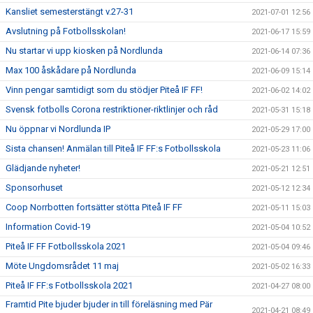
Kansliet semesterstängt v.27-31
2021-07-01 12:56
Avslutning på Fotbollsskolan!
2021-06-17 15:59
Nu startar vi upp kiosken på Nordlunda
2021-06-14 07:36
Max 100 åskådare på Nordlunda
2021-06-09 15:14
Vinn pengar samtidigt som du stödjer Piteå IF FF!
2021-06-02 14:02
Svensk fotbolls Corona restriktioner-riktlinjer och råd
2021-05-31 15:18
Nu öppnar vi Nordlunda IP
2021-05-29 17:00
Sista chansen! Anmälan till Piteå IF FF:s Fotbollsskola
2021-05-23 11:06
Glädjande nyheter!
2021-05-21 12:51
Sponsorhuset
2021-05-12 12:34
Coop Norrbotten fortsätter stötta Piteå IF FF
2021-05-11 15:03
Information Covid-19
2021-05-04 10:52
Piteå IF FF Fotbollsskola 2021
2021-05-04 09:46
Möte Ungdomsrådet 11 maj
2021-05-02 16:33
Piteå IF FF:s Fotbollsskola 2021
2021-04-27 08:00
Framtid Pite bjuder bjuder in till föreläsning med Pär
2021-04-21 08:49