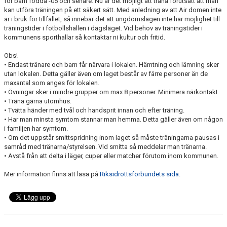
för barn födda -05 och senare. Nu är det möjligt att träna förutsatt att man
KONTAKT
kan utföra träningen på ett säkert sätt. Med anledning av att Air domen inte
är i bruk för tillfället, så innebär det att ungdomslagen inte har möjlighet till
träningstider i fotbollshallen i dagsläget. Vid behov av träningstider i
DOKUMENT / RIKTLINJER / UTBILDNING
kommunens sporthallar så kontaktar ni kultur och fritid.
Obs!
• Endast tränare och barn får närvara i lokalen. Hämtning och lämning sker
utan lokalen. Detta gäller även om laget består av färre personer än de
maxantal som anges för lokalen.
• Övningar sker i mindre grupper om max 8 personer. Minimera närkontakt.
• Träna gärna utomhus.
• Tvätta händer med tvål och handsprit innan och efter träning.
• Har man minsta symtom stannar man hemma. Detta gäller även om någon
i familjen har symtom.
• Om det uppstår smittspridning inom laget så måste träningarna pausas i
samråd med tränarna/styrelsen. Vid smitta så meddelar man tränarna.
• Avstå från att delta i läger, cuper eller matcher förutom inom kommunen.
Mer information finns att läsa på
Riksidrottsförbundets sida
.