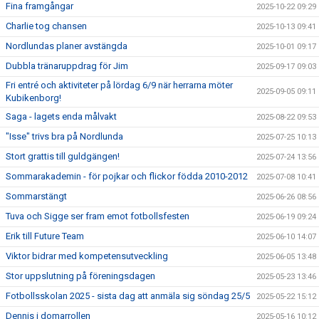
Fina framgångar
2025-10-22 09:29
Charlie tog chansen
2025-10-13 09:41
Nordlundas planer avstängda
2025-10-01 09:17
Dubbla tränaruppdrag för Jim
2025-09-17 09:03
Fri entré och aktiviteter på lördag 6/9 när herrarna möter
2025-09-05 09:11
Kubikenborg!
Saga - lagets enda målvakt
2025-08-22 09:53
"Isse" trivs bra på Nordlunda
2025-07-25 10:13
Stort grattis till guldgängen!
2025-07-24 13:56
Sommarakademin - för pojkar och flickor födda 2010-2012
2025-07-08 10:41
Sommarstängt
2025-06-26 08:56
Tuva och Sigge ser fram emot fotbollsfesten
2025-06-19 09:24
Erik till Future Team
2025-06-10 14:07
Viktor bidrar med kompetensutveckling
2025-06-05 13:48
Stor uppslutning på föreningsdagen
2025-05-23 13:46
Fotbollsskolan 2025 - sista dag att anmäla sig söndag 25/5
2025-05-22 15:12
Dennis i domarrollen
2025-05-16 10:12