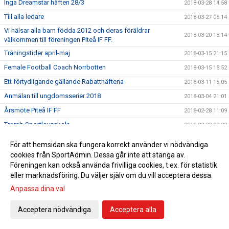
Inga Dreamstar häften 28/3
2018-03-28 14:58
Till alla ledare
2018-03-27 06:14
Vi hälsar alla barn födda 2012 och deras föräldrar
2018-03-20 18:14
välkommen till föreningen Piteå IF FF.
Träningstider april-maj
2018-03-15 21:15
Female Football Coach Norrbotten
2018-03-15 15:52
Ett förtydligande gällande Rabatthäftena
2018-03-11 15:05
Anmälan till ungdomsserier 2018
2018-03-04 21:01
Årsmöte Piteå IF FF
2018-02-28 11:09
Tromb Sportlovsskola
2018-02-23 08:23
Ansvarspersoner PSG
2018-02-19 19:57
För att hemsidan ska fungera korrekt använder vi nödvändiga
Viktiga datum för alla ledare
2018-02-18 18:07
cookies från SportAdmin. Dessa går inte att stänga av.
Föreningen kan också använda frivilliga cookies, t.ex. för statistik
Sportringen bjuder in till Klubbvecka!
2018-02-15 18:13
eller marknadsföring. Du väljer själv om du vill acceptera dessa.
Vi hälsar alla barn födda 2012 och deras föräldrar
2018-02-14 22:12
Anpassa dina val
välkommen till föreningen Piteå IF FF.
Föräldramöte 19/2 kl.18.30
2018-02-12 12:19
Acceptera nödvändiga
Acceptera alla
Tränar/ledarupptakt tors 15/2 kl.19
2018-01-31 06:43