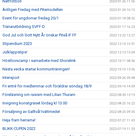
Nattfotboll
2023-01-26 11:56
Äntligen Fredag med Pitemodellen
2023-01-24 16:15
Event för ungdomar fredag 20/1
2023-01-18 08:32
Tränarutbildning SVFF-D
2023-01-17 16:23
God Jul och Gott Nytt År önskar Piteå IF FF
2022-12-22 12:27
Stipendium 2023
2022-12-14 15:31
Julklappstips!
2022-12-13 15:04
Höstlovscamp i samarbete med Shorelink
2022-10-11 08:36
Nästa vecka startar kommunträningen!
2022-10-10 13:56
Intersport
2022-09-26 09:48
Fri entré för medlemmar och föräldrar söndag 18/9
2022-09-14 14:09
Föreläsning om rasism med Lilian Thuram
2022-08-30 13:19
Invigning konstgräset lördag kl 13.00
2022-08-25 16:22
Försäljning av Galltvål tvättmedel
2022-08-25 09:35
Heja fram herrarna!
2022-07-27 11:43
BLIKK-CUPEN 2022
2022-07-19 11:33