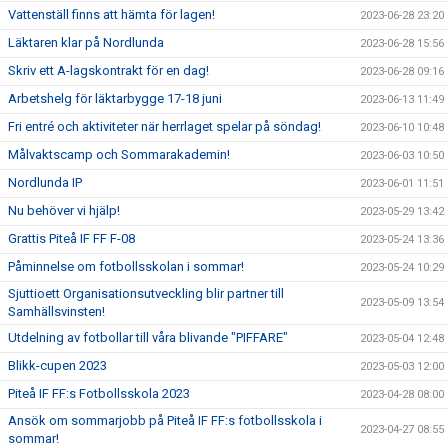
Vattenställ finns att hämta för lagen!
2023-06-28 23:20
Läktaren klar på Nordlunda
2023-06-28 15:56
Skriv ett A-lagskontrakt för en dag!
2023-06-28 09:16
Arbetshelg för läktarbygge 17-18 juni
2023-06-13 11:49
Fri entré och aktiviteter när herrlaget spelar på söndag!
2023-06-10 10:48
Målvaktscamp och Sommarakademin!
2023-06-03 10:50
Nordlunda IP
2023-06-01 11:51
Nu behöver vi hjälp!
2023-05-29 13:42
Grattis Piteå IF FF F-08
2023-05-24 13:36
Påminnelse om fotbollsskolan i sommar!
2023-05-24 10:29
Sjuttioett Organisationsutveckling blir partner till
2023-05-09 13:54
Samhällsvinsten!
Utdelning av fotbollar till våra blivande "PIFFARE"
2023-05-04 12:48
Blikk-cupen 2023
2023-05-03 12:00
Piteå IF FF:s Fotbollsskola 2023
2023-04-28 08:00
Ansök om sommarjobb på Piteå IF FF:s fotbollsskola i
2023-04-27 08:55
sommar!