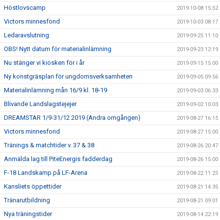
Höstlovscamp
2019-10-08 15:52
Victors minnesfond
2019-10-03 08:17
Ledaravslutning
2019-09-25 11:10
OBS! Nytt datum för materialinlämning
2019-09-23 12:19
Nu stänger vi kiosken för i år
2019-09-15 15:00
Ny konstgräsplan för ungdomsverksamheten
2019-09-05 09:56
Materialinlämning mån 16/9 kl. 18-19
2019-09-03 06:33
Blivande Landslagstejejer
2019-09-02 10:03
DREAMSTAR 1/9-31/12 2019 (Andra omgången)
2019-08-27 16:15
Victors minnesfond
2019-08-27 15:00
Tränings & matchtider v. 37 & 38
2019-08-26 20:47
Anmälda lag till PiteEnergis fadderdag
2019-08-26 15:00
F-18 Landskamp på LF-Arena
2019-08-22 11:25
Kansliets öppettider
2019-08-21 14:35
Tränarutbildning
2019-08-21 09:01
Nya träningstider
2019-08-14 22:19