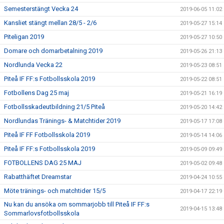
Semesterstängt Vecka 24
2019-06-05 11:02
Kansliet stängt mellan 28/5 - 2/6
2019-05-27 15:14
Piteligan 2019
2019-05-27 10:50
Domare och domarbetalning 2019
2019-05-26 21:13
Nordlunda Vecka 22
2019-05-23 08:51
Piteå IF FF:s Fotbollsskola 2019
2019-05-22 08:51
Fotbollens Dag 25 maj
2019-05-21 16:19
Fotbollsskadeutbildning 21/5 Piteå
2019-05-20 14:42
Nordlundas Tränings- & Matchtider 2019
2019-05-17 17:08
Piteå IF FF Fotbollsskola 2019
2019-05-14 14:06
Piteå IF FF:s Fotbollsskola 2019
2019-05-09 09:49
FOTBOLLENS DAG 25 MAJ
2019-05-02 09:48
Rabatthäftet Dreamstar
2019-04-24 10:55
Möte tränings- och matchtider 15/5
2019-04-17 22:19
Nu kan du ansöka om sommarjobb till Piteå IF FF:s
2019-04-15 13:48
Sommarlovsfotbollsskola