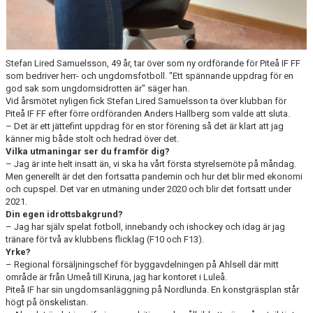
Stefan Lired Samuelsson, 49 år, tar över som ny ordförande för Piteå IF FF
som bedriver herr- och ungdomsfotboll. "Ett spännande uppdrag för en
god sak som ungdomsidrotten är" säger han.
Vid årsmötet nyligen fick Stefan Lired Samuelsson ta över klubban för
Piteå IF FF efter förre ordföranden Anders Hallberg som valde att sluta.
– Det är ett jättefint uppdrag för en stor förening så det är klart att jag
känner mig både stolt och hedrad över det.
Vilka utmaningar ser du framför dig?
– Jag är inte helt insatt än, vi ska ha vårt första styrelsemöte på måndag.
Men generellt är det den fortsatta pandemin och hur det blir med ekonomi
och cupspel. Det var en utmaning under 2020 och blir det fortsatt under
2021.
Din egen idrottsbakgrund?
– Jag har själv spelat fotboll, innebandy och ishockey och idag är jag
tränare för två av klubbens flicklag (F10 och F13).
Yrke?
– Regional försäljningschef för byggavdelningen på Ahlsell där mitt
område är från Umeå till Kiruna, jag har kontoret i Luleå.
Piteå IF har sin ungdomsanläggning på Nordlunda. En konstgräsplan står
högt på önskelistan.