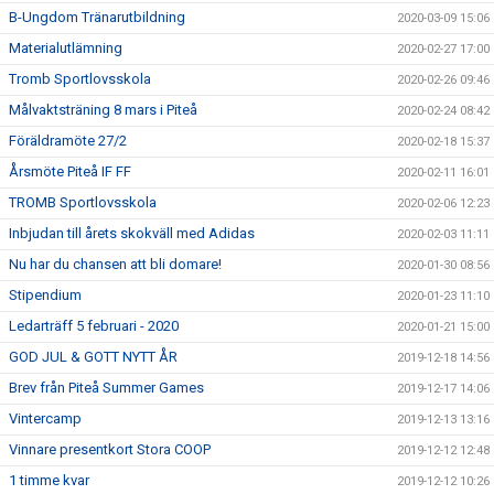
B-Ungdom Tränarutbildning
2020-03-09 15:06
Materialutlämning
2020-02-27 17:00
Tromb Sportlovsskola
2020-02-26 09:46
Målvaktsträning 8 mars i Piteå
2020-02-24 08:42
Föräldramöte 27/2
2020-02-18 15:37
Årsmöte Piteå IF FF
2020-02-11 16:01
TROMB Sportlovsskola
2020-02-06 12:23
Inbjudan till årets skokväll med Adidas
2020-02-03 11:11
Nu har du chansen att bli domare!
2020-01-30 08:56
Stipendium
2020-01-23 11:10
Ledarträff 5 februari - 2020
2020-01-21 15:00
GOD JUL & GOTT NYTT ÅR
2019-12-18 14:56
Brev från Piteå Summer Games
2019-12-17 14:06
Vintercamp
2019-12-13 13:16
Vinnare presentkort Stora COOP
2019-12-12 12:48
1 timme kvar
2019-12-12 10:26