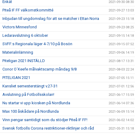
Enkät
2021-09-30 08:30
Piteå IF FF välkomstkommitté
2021-09-27 13:03
Inbjudan till ungdomslag för att se matcher i Ettan Norra
2021-09-23 15:18
Victors Minnesfond
2021-09-23 08:25
Ledaravslutning 6 oktober
2021-09-15 14:18
SVFF:s Regionala läger 4-7/10 på Bosön
2021-09-15 07:52
Materialinlämning
2021-09-06 14:19
Piteligan 2021 INSTÄLLD
2021-08-17 13:31
Conor O´Keefe målvaktscamp måndag 9/8
2021-08-03 22:24
PITELIGAN 2021
2021-07-05 15:11
Kansliet semesterstängt v.27-31
2021-07-01 12:56
Avslutning på Fotbollsskolan!
2021-06-17 15:59
Nu startar vi upp kiosken på Nordlunda
2021-06-14 07:36
Max 100 åskådare på Nordlunda
2021-06-09 15:14
Vinn pengar samtidigt som du stödjer Piteå IF FF!
2021-06-02 14:02
Svensk fotbolls Corona restriktioner-riktlinjer och råd
2021-05-31 15:18