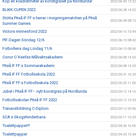
Köp en kvadratmeter av konstgräset på Nordlunda!
2022-06-30 13:22
BLIKK-CUPEN 2022
2022-06-28 14:52
Stötta Piteå IF FF:s herrar i invigningsmatchen på Piteå
2022-06-28 08:13
Summer Games
Victors minnesfond 2022
2022-06-15 10:44
PIF-Dagen Söndag 12/6
2022-06-10 08:42
Fotbollens dag Lördag 11/6
2022-06-10 08:40
Conor O´Keefes Målvaktsakademi
2022-06-08 14:55
Piteå IF FF:s Sommarakademi
2022-06-08 14:20
Piteå IF FF Fotbollsskola 2022
2022-05-31 16:20
Piteå IF FF:s Fotbollsskola 2022
2022-05-25 11:00
Jubel i Piteå IF FF– nytt konstgräs på Nordlunda
2022-05-12 14:16
Fotbollsskolan Piteå IF FF 2022
2022-05-12 10:33
Tränarutbildning C-Diplom
2022-05-12 09:06
SCA:s Skogshinderbana
2022-05-11 10:29
Toalettpapper!!!
2022-04-26 16:06
Toalettpapper
2022-04-25 15:34