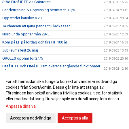
Stöd Piteå IF FF via Gräsroten
2018-06-08 16:25
Fadderträning & Uppvisning herrmatch 10/6
2018-06-04 23:11
Öppettider kansliet V.23
2018-06-03 23:04
Ta chansen att tjäna pengar till lagkassan
2018-05-25 18:05
Nordlunda öppnar mån 28/5
2018-05-25 12:09
Kom på LF på lördag och fira PIF 100 år
2018-05-24 16:55
Jubileumsfest 26 maj
2018-05-23 13:43
GROLLS öppnar tor 24/5
2018-05-22 20:10
Piteå IF FF och Piteå IF Dam överens angående funktionärer
2018-05-21 12:30
på dom damallsvenska matcherna
Nordlundas Tränings- & Matchtider 2018
2018-05-17 13:08
För att hemsidan ska fungera korrekt använder vi nödvändiga
Piteå IF FF:s fotbollsskola
cookies från SportAdmin. Dessa går inte att stänga av.
2018-05-09 15:18
Föreningen kan också använda frivilliga cookies, t.ex. för statistik
Öppettider vecka 19
2018-05-06 22:26
eller marknadsföring. Du väljer själv om du vill acceptera dessa.
Möte tränings- och matchtider 16/5
2018-05-02 19:00
Anpassa dina val
Ledarträff 2/5 kl 19.30.
2018-04-30 08:11
Acceptera nödvändiga
Acceptera alla
Nya kaptensbindlar till alla lag i Piteå IF FF
2018-04-25 09:47
Kansliets öppettider tom 1/5
2018-04-22 22:26