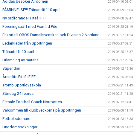
Adidas besöker Airdomen
2019-04-10 08:01
PÅMINNELSE!!! Tränarträff 10 april
2019-04-09 15:04
Ny ordförande i Piteå IF FF
2019-04-08 09:47
Föreningsträff med Framtid Pite
2019-03-28 21:19
Frikort till OBOS Damallsvenskan och Division 2 Norrland
2019-03-27 11:24
Ledarkläder från Sportringen
2019-03-27 09:51
Tränarträff 10 april
2019-03-25 15:37
Utlämning av material
2019-03-17 20:16
Stipendier
2019-03-12 15:36
Årsmöte Piteå IF FF
2019-02-25 08:54
Tromb Sportlovsskola
2019-02-21 11:43
Söndag 24 februari
2019-02-21 11:28
Female Football Coach Norrbotten
2019-02-12 14:41
Välkommen till klubbveckorna på Sportringen
2019-02-08 11:19
Fotbollsdomare
2019-01-23 15:33
Ungdomsbokningar
2019-01-23 14:37