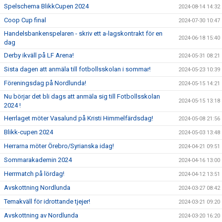
Spelschema BlikkCupen 2024
2024-08-14 14:32
Coop Cup final
2024-07-30 10:47
Handelsbankenspelaren - skriv ett a-lagskontrakt för en
2024-06-18 15:40
dag
Derby ikväll på LF Arena!
2024-05-31 08:21
Sista dagen att anmäla till fotbollsskolan i sommar!
2024-05-23 10:39
Föreningsdag på Nordlunda!
2024-05-15 14:21
Nu börjar det bli dags att anmäla sig till Fotbollsskolan
2024-05-15 13:18
2024 !
Herrlaget möter Vasalund på Kristi Himmelfärdsdag!
2024-05-08 21:56
Blikk-cupen 2024
2024-05-03 13:48
Herrarna möter Örebro/Syrianska idag!
2024-04-21 09:51
Sommarakademin 2024
2024-04-16 13:00
Herrmatch på lördag!
2024-04-12 13:51
Avskottning Nordlunda
2024-03-27 08:42
Temakväll för idrottande tjejer!
2024-03-21 09:20
Avskottning av Nordlunda
2024-03-20 16:20