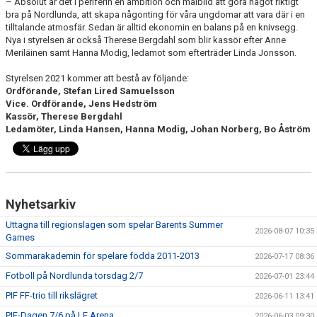
– Absolut är det i periferin en ambition och målbild att göra något riktigt
bra på Nordlunda, att skapa någonting för våra ungdomar att vara där i en
tilltalande atmosfär. Sedan är alltid ekonomin en balans på en knivsegg.
Nya i styrelsen är också Therese Bergdahl som blir kassör efter Anne
Meriläinen samt Hanna Modig, ledamot som efterträder Linda Jonsson.
Styrelsen 2021 kommer att bestå av följande:
Ordförande, Stefan Lired Samuelsson
Vice. Ordförande, Jens Hedström
Kassör, Therese Bergdahl
Ledamöter, Linda Hansen, Hanna Modig, Johan Norberg, Bo Åström
Nyhetsarkiv
Uttagna till regionslagen som spelar Barents Summer
2026-08-07 10:35
Games
Sommarakademin för spelare födda 2011-2013
2026-07-17 08:36
Fotboll på Nordlunda torsdag 2/7
2026-07-01 23:44
PIF FF-trio till rikslägret
2026-06-11 13:41
PIF-Dagen 7/6 på LF Arena
2026-06-03 09:30