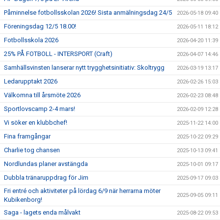
Påminnelse fotbollsskolan 2026! Sista anmälningsdag 24/5
2026-05-18 09:40
Föreningsdag 12/5 18.00!
2026-05-11 18:12
Fotbollsskola 2026
2026-04-20 11:39
25% PÅ FOTBOLL - INTERSPORT (Craft)
2026-04-07 14:46
Samhällsvinsten lanserar nytt trygghetsinitiativ: Skoltrygg
2026-03-19 13:17
Ledarupptakt 2026
2026-02-26 15:03
Välkomna till årsmöte 2026
2026-02-23 08:48
Sportlovscamp 2-4 mars!
2026-02-09 12:28
Vi söker en klubbchef!
2025-11-22 14:00
Fina framgångar
2025-10-22 09:29
Charlie tog chansen
2025-10-13 09:41
Nordlundas planer avstängda
2025-10-01 09:17
Dubbla tränaruppdrag för Jim
2025-09-17 09:03
Fri entré och aktiviteter på lördag 6/9 när herrarna möter
2025-09-05 09:11
Kubikenborg!
Saga - lagets enda målvakt
2025-08-22 09:53