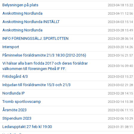
Belysningen på plats
2023-04-18 15:22
Avskottning Nordlunda
2023-04-11 12:56
Avskottning Nordlunda INSTÄLLT
2023-04-03 15:14
Avskottning Nordlunda
2023-03-28 15:49
INFO FÖRENINGSSÄLJ: SPORTLOTTEN
2023-03-28 06:14
Intersport
2023-03-20 14:26
Påminnelse föräldramöte 21/3 18.30 (2012-2016)
2023-03-16 21:57
Vi hälsar alla barn födda 2017 och deras föräldrar
2023-03-16 09:40
välkommen till föreningen Piteå IF FF.
Fritidsgård 4/3
2023-03-03 15:27
Inbjudan till föräldramöte 15/3 och 21/3
2023-03-02 21:28
Nordlunda IP
2023-02-28 14:15
Tromb sportlovscamp
2023-02-14 15:38
Årsmöte 2023
2023-02-06 11:15
Stipendium 2023
2023-02-06 10:29
Ledarupptakt 27 feb kl 19.00
2023-01-31 08:11