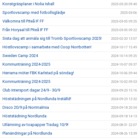
Konstgräsplaner i Nolia Ishall
2025-03-20 09:40
Sportlovscamp med fotbollsglädje
2025-03-06
Välkomna till Piteå IF FF
2025-03-05 09:25
Från Horyaal till Piteå IF FF
2025-03-05 09:22
Sista dag att anmäla sig till Tromb Sportlovscamp 2025!
2025-02-20 13:07
Höstlovscamp i samarbete med Coop Norrbotten!
2024-10-17 15:49
Sweden Camp 2024
2024-10-14 09:25
Kommunträning 2024-2025
2024-10-07 09:37
Herrarna möter FBK Karlstad på söndag!
2024-10-06 09:44
Kommunträning 2024-2025
2024-10-02 09:53
Club Intersport dagar 24/9 - 30/9
2024-09-23 15:16
Höststädningen på Nordlunda Inställd!
2024-09-23 13:32
Disco 20/9 på Norrmalmia
2024-09-18 20:54
Höststädning Nordlunda
2024-09-18 14:13
Utlämning av toapapper Tisdag 10/9!
2024-08-31 22:07
Planändringar på Nordlunda
2024-08-26 13:39