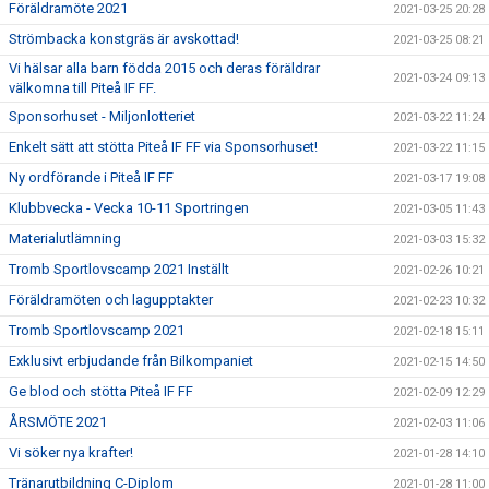
Föräldramöte 2021
2021-03-25 20:28
Strömbacka konstgräs är avskottad!
2021-03-25 08:21
Vi hälsar alla barn födda 2015 och deras föräldrar
2021-03-24 09:13
välkomna till Piteå IF FF.
Sponsorhuset - Miljonlotteriet
2021-03-22 11:24
Enkelt sätt att stötta Piteå IF FF via Sponsorhuset!
2021-03-22 11:15
Ny ordförande i Piteå IF FF
2021-03-17 19:08
Klubbvecka - Vecka 10-11 Sportringen
2021-03-05 11:43
Materialutlämning
2021-03-03 15:32
Tromb Sportlovscamp 2021 Inställt
2021-02-26 10:21
Föräldramöten och lagupptakter
2021-02-23 10:32
Tromb Sportlovscamp 2021
2021-02-18 15:11
Exklusivt erbjudande från Bilkompaniet
2021-02-15 14:50
Ge blod och stötta Piteå IF FF
2021-02-09 12:29
ÅRSMÖTE 2021
2021-02-03 11:06
Vi söker nya krafter!
2021-01-28 14:10
Tränarutbildning C-Diplom
2021-01-28 11:00