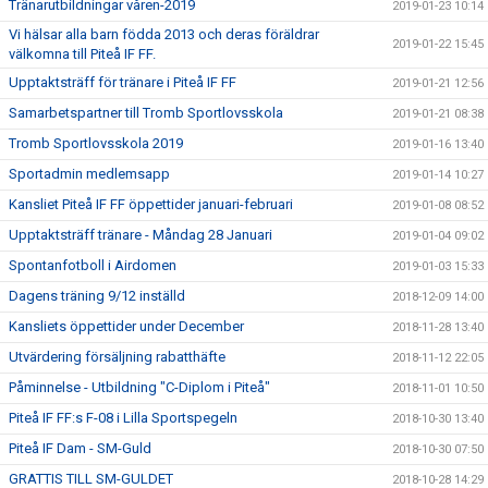
Tränarutbildningar våren-2019
2019-01-23 10:14
Vi hälsar alla barn födda 2013 och deras föräldrar
2019-01-22 15:45
välkomna till Piteå IF FF.
Upptaktsträff för tränare i Piteå IF FF
2019-01-21 12:56
Samarbetspartner till Tromb Sportlovsskola
2019-01-21 08:38
Tromb Sportlovsskola 2019
2019-01-16 13:40
Sportadmin medlemsapp
2019-01-14 10:27
Kansliet Piteå IF FF öppettider januari-februari
2019-01-08 08:52
Upptaktsträff tränare - Måndag 28 Januari
2019-01-04 09:02
Spontanfotboll i Airdomen
2019-01-03 15:33
Dagens träning 9/12 inställd
2018-12-09 14:00
Kansliets öppettider under December
2018-11-28 13:40
Utvärdering försäljning rabatthäfte
2018-11-12 22:05
Påminnelse - Utbildning "C-Diplom i Piteå"
2018-11-01 10:50
Piteå IF FF:s F-08 i Lilla Sportspegeln
2018-10-30 13:40
Piteå IF Dam - SM-Guld
2018-10-30 07:50
GRATTIS TILL SM-GULDET
2018-10-28 14:29