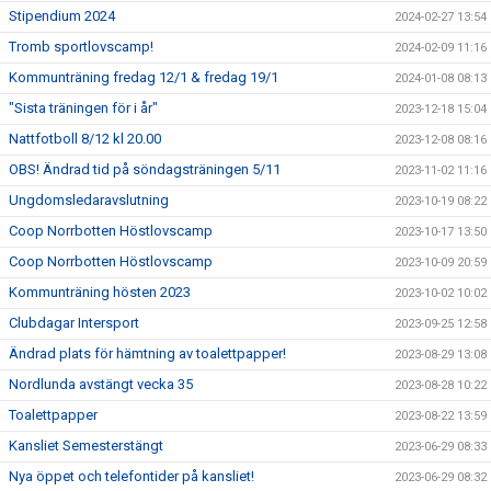
Stipendium 2024
2024-02-27 13:54
Tromb sportlovscamp!
2024-02-09 11:16
Kommunträning fredag 12/1 & fredag 19/1
2024-01-08 08:13
"Sista träningen för i år"
2023-12-18 15:04
Nattfotboll 8/12 kl 20.00
2023-12-08 08:16
OBS! Ändrad tid på söndagsträningen 5/11
2023-11-02 11:16
Ungdomsledaravslutning
2023-10-19 08:22
Coop Norrbotten Höstlovscamp
2023-10-17 13:50
Coop Norrbotten Höstlovscamp
2023-10-09 20:59
Kommunträning hösten 2023
2023-10-02 10:02
Clubdagar Intersport
2023-09-25 12:58
Ändrad plats för hämtning av toalettpapper!
2023-08-29 13:08
Nordlunda avstängt vecka 35
2023-08-28 10:22
Toalettpapper
2023-08-22 13:59
Kansliet Semesterstängt
2023-06-29 08:33
Nya öppet och telefontider på kansliet!
2023-06-29 08:32