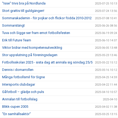
"Isse" trivs bra på Nordlunda
2025-07-25 10:13
Stort grattis till guldgängen!
2025-07-24 13:56
Sommarakademin - för pojkar och flickor födda 2010-2012
2025-07-08 10:41
Sommarstängt
2025-06-26 08:56
Tuva och Sigge ser fram emot fotbollsfesten
2025-06-19 09:24
Erik till Future Team
2025-06-10 14:07
Viktor bidrar med kompetensutveckling
2025-06-05 13:48
Stor uppslutning på föreningsdagen
2025-05-23 13:46
Fotbollsskolan 2025 - sista dag att anmäla sig söndag 25/5
2025-05-22 15:12
Dennis i domarrollen
2025-05-16 10:12
Många fotbollsmil för Signe
2025-04-25 14:59
Intersports clubdagar
2025-04-22 11:44
Gåfotboll – glädje och puls
2025-04-10 10:57
Anmälan till fotbollslag
2025-04-10
Blikk-cupen 2005
2025-04-02 11:38
"En samhällsaktör"
2025-03-25 13:15