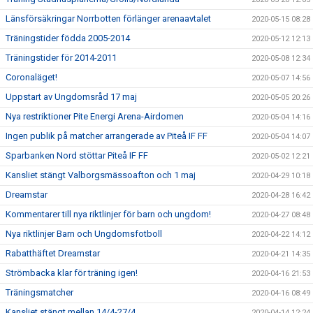
Länsförsäkringar Norrbotten förlänger arenaavtalet
2020-05-15 08:28
Träningstider födda 2005-2014
2020-05-12 12:13
Träningstider för 2014-2011
2020-05-08 12:34
Coronaläget!
2020-05-07 14:56
Uppstart av Ungdomsråd 17 maj
2020-05-05 20:26
Nya restriktioner Pite Energi Arena-Airdomen
2020-05-04 14:16
Ingen publik på matcher arrangerade av Piteå IF FF
2020-05-04 14:07
Sparbanken Nord stöttar Piteå IF FF
2020-05-02 12:21
Kansliet stängt Valborgsmässoafton och 1 maj
2020-04-29 10:18
Dreamstar
2020-04-28 16:42
Kommentarer till nya riktlinjer för barn och ungdom!
2020-04-27 08:48
Nya riktlinjer Barn och Ungdomsfotboll
2020-04-22 14:12
Rabatthäftet Dreamstar
2020-04-21 14:35
Strömbacka klar för träning igen!
2020-04-16 21:53
Träningsmatcher
2020-04-16 08:49
Kansliet stängt mellan 14/4-27/4
2020-04-14 12:24