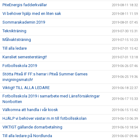
PiteEnergis fadderkvällar
2019-08-11 18:32
Vi behöver hjälp med en liten sak
2019-08-11 11:59
Sommarakademin 2019
2019-08-01 07:45
Teknikträning
2019-07-30 15:31
Målvaktsträning
2019-07-15 10:23
Till alla ledare
2019-07-01 15:42
Kansliet semesterstängt!
2019-07-01 13:18
Fotbollsskola 2019
2019-06-26 07:46
Stötta Piteå IF FF:s herrar i Piteå Summer Games
2019-06-25 19:36
invigningsmatch!
Viktigt! TILL ALLA LEDARE
2019-06-18 22:37
Fotbollsskola 2019 i samarbete med Länsförsäkringar
2019-06-17 15:33
Norrbotten
Välkomna att handla i vår kiosk
2019-06-15 15:42
HJÄLP vi behöver västar m.m till fotbollsskolan
2019-06-13 06:39
VIKTIGT gällande domarbetalning
2019-06-10 18:54
Till alla ledare på Nordlunda
2019-06-07 09:46