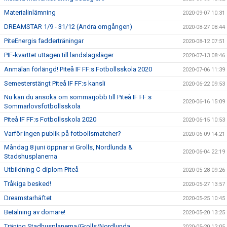
Materialinlämning
2020-09-07 10:31
DREAMSTAR 1/9 - 31/12 (Andra omgången)
2020-08-27 08:44
PiteEnergis fadderträningar
2020-08-12 07:51
PIF-kvarttet uttagen till landslagsläger
2020-07-13 08:46
Anmälan förlängd! Piteå IF FF:s Fotbollsskola 2020
2020-07-06 11:39
Semesterstängt Piteå IF FF:s kansli
2020-06-22 09:53
Nu kan du ansöka om sommarjobb till Piteå IF FF:s
2020-06-16 15:09
Sommarlovsfotbollsskola
Piteå IF FF:s Fotbollsskola 2020
2020-06-15 10:53
Varför ingen publik på fotbollsmatcher?
2020-06-09 14:21
Måndag 8 juni öppnar vi Grolls, Nordlunda &
2020-06-04 22:19
Stadshusplanerna
Utbildning C-diplom Piteå
2020-05-28 09:26
Tråkiga besked!
2020-05-27 13:57
Dreamstarhäftet
2020-05-25 10:45
Betalning av domare!
2020-05-20 13:25
Träning Stadhusplanerna/Grolls/Nordlunda
2020-05-20 12:05