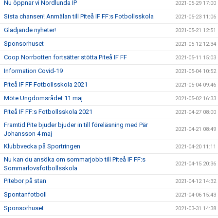
Nu öppnar vi Nordlunda IP
2021-05-29 17:00
Sista chansen! Anmälan till Piteå IF FF:s Fotbollsskola
2021-05-23 11:06
Glädjande nyheter!
2021-05-21 12:51
Sponsorhuset
2021-05-12 12:34
Coop Norrbotten fortsätter stötta Piteå IF FF
2021-05-11 15:03
Information Covid-19
2021-05-04 10:52
Piteå IF FF Fotbollsskola 2021
2021-05-04 09:46
Möte Ungdomsrådet 11 maj
2021-05-02 16:33
Piteå IF FF:s Fotbollsskola 2021
2021-04-27 08:00
Framtid Pite bjuder bjuder in till föreläsning med Pär
2021-04-21 08:49
Johansson 4 maj
Klubbvecka på Sportringen
2021-04-20 11:11
Nu kan du ansöka om sommarjobb till Piteå IF FF:s
2021-04-15 20:36
Sommarlovsfotbollsskola
Pitebor på stan
2021-04-12 14:32
Spontanfotboll
2021-04-06 15:43
Sponsorhuset
2021-03-31 14:38