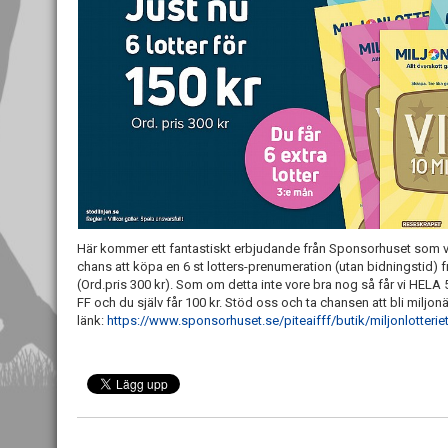
Här kommer ett fantastiskt erbjudande från Sponsorhuset som vi al
chans att köpa en 6 st lotters-prenumeration (utan bidningstid) fr
(Ord.pris 300 kr). Som om detta inte vore bra nog så får vi HELA 500 k
FF och du själv får 100 kr. Stöd oss och ta chansen att bli miljon
länk:
https://www.sponsorhuset.se/piteaifff/butik/miljonlotterie