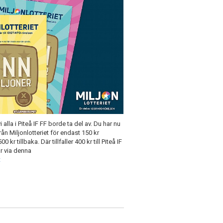
la i Piteå IF FF borde ta del av. Du har nu
ån Miljonlotteriet för endast 150 kr
r tillbaka. Där tillfaller 400 kr till Piteå IF
är via denna
t