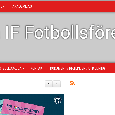
HOP
AKADEMILAG
 IF Fotbollsfö
OTBOLLSSKOLA
KONTAKT
DOKUMENT / RIKTLINJER / UTBILDNING
<
>