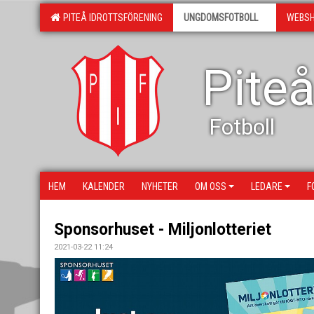
PITEÅ IDROTTSFÖRENING
UNGDOMSFOTBOLL
WEBS
Piteå
Fotboll
HEM
KALENDER
NYHETER
OM OSS
LEDARE
F
Sponsorhuset - Miljonlotteriet
2021-03-22 11:24