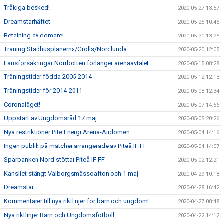
Tråkiga besked!
2020-05-27 13:57
Dreamstarhäftet
2020-05-25 10:45
Betalning av domare!
2020-05-20 13:25
Träning Stadhusplanerna/Grolls/Nordlunda
2020-05-20 12:05
Länsförsäkringar Norrbotten förlänger arenaavtalet
2020-05-15 08:28
Träningstider födda 2005-2014
2020-05-12 12:13
Träningstider för 2014-2011
2020-05-08 12:34
Coronaläget!
2020-05-07 14:56
Uppstart av Ungdomsråd 17 maj
2020-05-05 20:26
Nya restriktioner Pite Energi Arena-Airdomen
2020-05-04 14:16
Ingen publik på matcher arrangerade av Piteå IF FF
2020-05-04 14:07
Sparbanken Nord stöttar Piteå IF FF
2020-05-02 12:21
Kansliet stängt Valborgsmässoafton och 1 maj
2020-04-29 10:18
Dreamstar
2020-04-28 16:42
Kommentarer till nya riktlinjer för barn och ungdom!
2020-04-27 08:48
Nya riktlinjer Barn och Ungdomsfotboll
2020-04-22 14:12