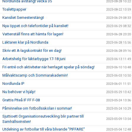
Nordlunda avstängt vecka 35
2023-08-28 10:22
Toalettpapper
2023-08-22 13:59
Kansliet Semesterstängt
2023-06-29 08:33
Nya öppet och telefontider på kansliet!
2023-06-29 08:32
Vattenställ finns att hämta för lagen!
2023-06-28 23:20
Läktaren klar på Nordlunda
2023-06-28 15:56
Skriv ett A-lagskontrakt för en dag!
2023-06-28 09:16
Arbetshelg för läktarbygge 17-18 juni
2023-06-13 11:49
Fri entré och aktiviteter när herrlaget spelar på söndag!
2023-06-10 10:48
Målvaktscamp och Sommarakademin!
2023-06-03 10:50
Nordlunda IP
2023-06-01 11:51
Nu behöver vi hjälp!
2023-05-29 13:42
Grattis Piteå IF FF F-08
2023-05-24 13:36
Påminnelse om fotbollsskolan i sommar!
2023-05-24 10:29
Sjuttioett Organisationsutveckling blir partner till
2023-05-09 13:54
Samhällsvinsten!
Utdelning av fotbollar till våra blivande "PIFFARE"
2023-05-04 12:48