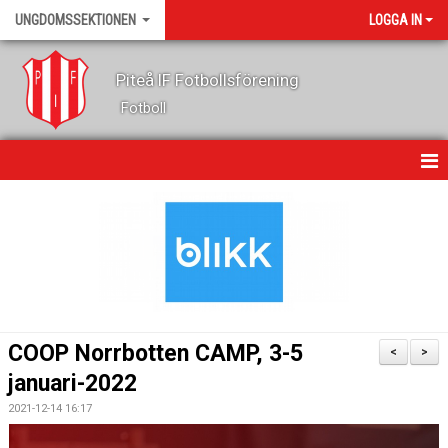
UNGDOMSSEKTIONEN
LOGGA IN
Piteå IF Fotbollsförening
Fotboll
HEM
KALENDER
NYHETER
OM OSS
COOP Norrbotten CAMP, 3-5
<
>
LEDARE
januari-2022
2021-12-14 16:17
FOTBOLLSSKOLA