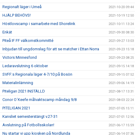
Regionalt läger i Umeå
2021-10-20 09:44
HJÄLP BEHÖVS!
2021-10-19 12:50
Höstlovscamp i samarbete med Shorelink
2021-10-11 13:24
Enkät
2021-09-30 08:30
Piteå IF FF välkomstkommitté
2021-09-27 13:03
Inbjudan till ungdomslag för att se matcher i Ettan Norra
2021-09-23 15:18
Victors Minnesfond
2021-09-23 08:25
Ledaravslutning 6 oktober
2021-09-15 14:18
SVFF:s Regionala läger 4-7/10 på Bosön
2021-09-15 07:52
Materialinlämning
2021-09-06 14:19
Piteligan 2021 INSTÄLLD
2021-08-17 13:31
Conor O´Keefe målvaktscamp måndag 9/8
2021-08-03 22:24
PITELIGAN 2021
2021-07-05 15:11
Kansliet semesterstängt v.27-31
2021-07-01 12:56
Avslutning på Fotbollsskolan!
2021-06-17 15:59
Nu startar vi upp kiosken på Nordlunda
2021-06-14 07:36