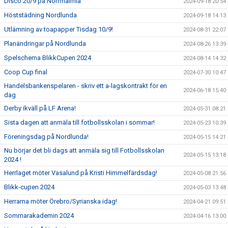
Disco 20/9 på Norrmalmia
2024-09-18 20:54
Höststädning Nordlunda
2024-09-18 14:13
Utlämning av toapapper Tisdag 10/9!
2024-08-31 22:07
Planändringar på Nordlunda
2024-08-26 13:39
Spelschema BlikkCupen 2024
2024-08-14 14:32
Coop Cup final
2024-07-30 10:47
Handelsbankenspelaren - skriv ett a-lagskontrakt för en
2024-06-18 15:40
dag
Derby ikväll på LF Arena!
2024-05-31 08:21
Sista dagen att anmäla till fotbollsskolan i sommar!
2024-05-23 10:39
Föreningsdag på Nordlunda!
2024-05-15 14:21
Nu börjar det bli dags att anmäla sig till Fotbollsskolan
2024-05-15 13:18
2024 !
Herrlaget möter Vasalund på Kristi Himmelfärdsdag!
2024-05-08 21:56
Blikk-cupen 2024
2024-05-03 13:48
Herrarna möter Örebro/Syrianska idag!
2024-04-21 09:51
Sommarakademin 2024
2024-04-16 13:00