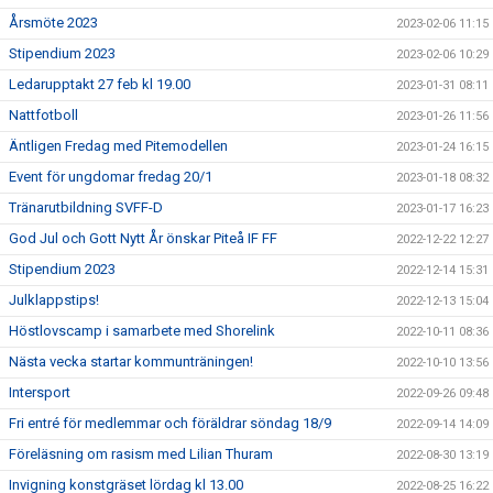
Årsmöte 2023
2023-02-06 11:15
Stipendium 2023
2023-02-06 10:29
Ledarupptakt 27 feb kl 19.00
2023-01-31 08:11
Nattfotboll
2023-01-26 11:56
Äntligen Fredag med Pitemodellen
2023-01-24 16:15
Event för ungdomar fredag 20/1
2023-01-18 08:32
Tränarutbildning SVFF-D
2023-01-17 16:23
God Jul och Gott Nytt År önskar Piteå IF FF
2022-12-22 12:27
Stipendium 2023
2022-12-14 15:31
Julklappstips!
2022-12-13 15:04
Höstlovscamp i samarbete med Shorelink
2022-10-11 08:36
Nästa vecka startar kommunträningen!
2022-10-10 13:56
Intersport
2022-09-26 09:48
Fri entré för medlemmar och föräldrar söndag 18/9
2022-09-14 14:09
Föreläsning om rasism med Lilian Thuram
2022-08-30 13:19
Invigning konstgräset lördag kl 13.00
2022-08-25 16:22