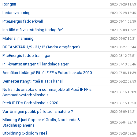
Rörigt!!!
2020-09-29 11:53
Ledaravslutning
2020-09-28 13:45
PiteEnergis fadderkväll
2020-09-11 08:39
Inställd målvaktsträning tisdag 8/9
2020-09-08 13:32
Materialinlämning
2020-09-07 10:31
DREAMSTAR 1/9 - 31/12 (Andra omgången)
2020-08-27 08:44
PiteEnergis fadderträningar
2020-08-12 07:51
PIF-kvarttet uttagen till landslagsläger
2020-07-13 08:46
Anmälan förlängd! Piteå IF FF:s Fotbollsskola 2020
2020-07-06 11:39
Semesterstängt Piteå IF FF:s kansli
2020-06-22 09:53
Nu kan du ansöka om sommarjobb till Piteå IF FF:s
2020-06-16 15:09
Sommarlovsfotbollsskola
Piteå IF FF:s Fotbollsskola 2020
2020-06-15 10:53
Varför ingen publik på fotbollsmatcher?
2020-06-09 14:21
Måndag 8 juni öppnar vi Grolls, Nordlunda &
2020-06-04 22:19
Stadshusplanerna
Utbildning C-diplom Piteå
2020-05-28 09:26