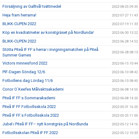
Försäljning av Galltvål tvättmedel
2022-08-25 09:35
Heja fram herrarna!
2022-07-27 11:43
BLIKK-CUPEN 2022
2022-07-19 11:33
Köp en kvadratmeter av konstgräset på Nordlunda!
2022-06-30 13:22
BLIKK-CUPEN 2022
2022-06-28 14:52
Stötta Piteå IF FF:s herrar i invigningsmatchen på Piteå
2022-06-28 08:13
Summer Games
Victors minnesfond 2022
2022-06-15 10:44
PIF-Dagen Söndag 12/6
2022-06-10 08:42
Fotbollens dag Lördag 11/6
2022-06-10 08:40
Conor O´Keefes Målvaktsakademi
2022-06-08 14:55
Piteå IF FF:s Sommarakademi
2022-06-08 14:20
Piteå IF FF Fotbollsskola 2022
2022-05-31 16:20
Piteå IF FF:s Fotbollsskola 2022
2022-05-25 11:00
Jubel i Piteå IF FF– nytt konstgräs på Nordlunda
2022-05-12 14:16
Fotbollsskolan Piteå IF FF 2022
2022-05-12 10:33