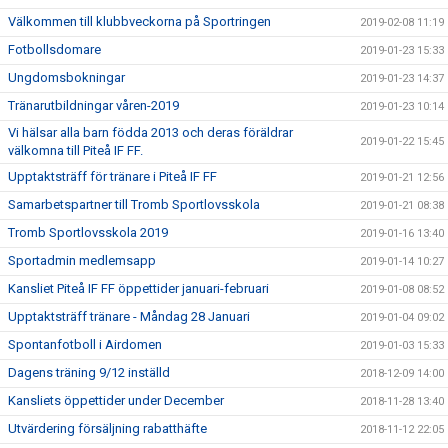
Välkommen till klubbveckorna på Sportringen
2019-02-08 11:19
Fotbollsdomare
2019-01-23 15:33
Ungdomsbokningar
2019-01-23 14:37
Tränarutbildningar våren-2019
2019-01-23 10:14
Vi hälsar alla barn födda 2013 och deras föräldrar
2019-01-22 15:45
välkomna till Piteå IF FF.
Upptaktsträff för tränare i Piteå IF FF
2019-01-21 12:56
Samarbetspartner till Tromb Sportlovsskola
2019-01-21 08:38
Tromb Sportlovsskola 2019
2019-01-16 13:40
Sportadmin medlemsapp
2019-01-14 10:27
Kansliet Piteå IF FF öppettider januari-februari
2019-01-08 08:52
Upptaktsträff tränare - Måndag 28 Januari
2019-01-04 09:02
Spontanfotboll i Airdomen
2019-01-03 15:33
Dagens träning 9/12 inställd
2018-12-09 14:00
Kansliets öppettider under December
2018-11-28 13:40
Utvärdering försäljning rabatthäfte
2018-11-12 22:05