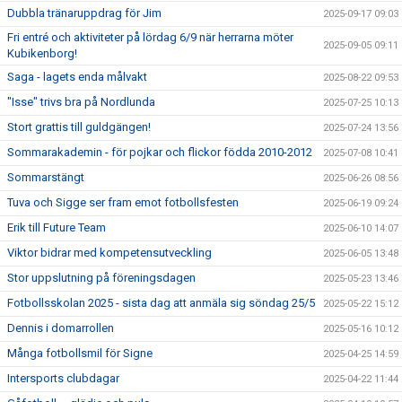
Dubbla tränaruppdrag för Jim
2025-09-17 09:03
Fri entré och aktiviteter på lördag 6/9 när herrarna möter
2025-09-05 09:11
Kubikenborg!
Saga - lagets enda målvakt
2025-08-22 09:53
"Isse" trivs bra på Nordlunda
2025-07-25 10:13
Stort grattis till guldgängen!
2025-07-24 13:56
Sommarakademin - för pojkar och flickor födda 2010-2012
2025-07-08 10:41
Sommarstängt
2025-06-26 08:56
Tuva och Sigge ser fram emot fotbollsfesten
2025-06-19 09:24
Erik till Future Team
2025-06-10 14:07
Viktor bidrar med kompetensutveckling
2025-06-05 13:48
Stor uppslutning på föreningsdagen
2025-05-23 13:46
Fotbollsskolan 2025 - sista dag att anmäla sig söndag 25/5
2025-05-22 15:12
Dennis i domarrollen
2025-05-16 10:12
Många fotbollsmil för Signe
2025-04-25 14:59
Intersports clubdagar
2025-04-22 11:44