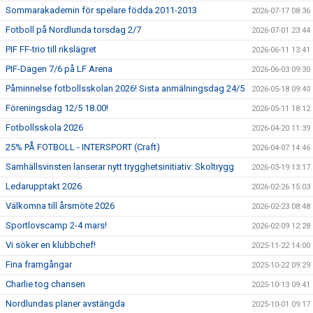
Sommarakademin för spelare födda 2011-2013
2026-07-17 08:36
Fotboll på Nordlunda torsdag 2/7
2026-07-01 23:44
PIF FF-trio till rikslägret
2026-06-11 13:41
PIF-Dagen 7/6 på LF Arena
2026-06-03 09:30
Påminnelse fotbollsskolan 2026! Sista anmälningsdag 24/5
2026-05-18 09:40
Föreningsdag 12/5 18.00!
2026-05-11 18:12
Fotbollsskola 2026
2026-04-20 11:39
25% PÅ FOTBOLL - INTERSPORT (Craft)
2026-04-07 14:46
Samhällsvinsten lanserar nytt trygghetsinitiativ: Skoltrygg
2026-03-19 13:17
Ledarupptakt 2026
2026-02-26 15:03
Välkomna till årsmöte 2026
2026-02-23 08:48
Sportlovscamp 2-4 mars!
2026-02-09 12:28
Vi söker en klubbchef!
2025-11-22 14:00
Fina framgångar
2025-10-22 09:29
Charlie tog chansen
2025-10-13 09:41
Nordlundas planer avstängda
2025-10-01 09:17