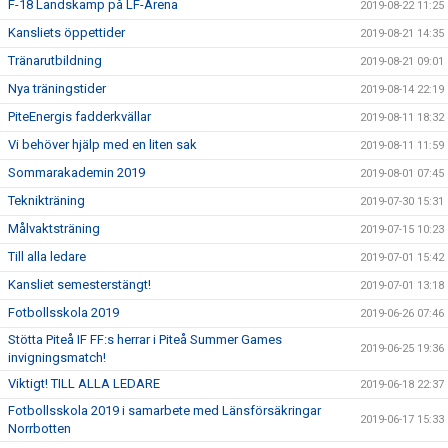
F-18 Landskamp på LF-Arena
2019-08-22 11:25
Kansliets öppettider
2019-08-21 14:35
Tränarutbildning
2019-08-21 09:01
Nya träningstider
2019-08-14 22:19
PiteEnergis fadderkvällar
2019-08-11 18:32
Vi behöver hjälp med en liten sak
2019-08-11 11:59
Sommarakademin 2019
2019-08-01 07:45
Teknikträning
2019-07-30 15:31
Målvaktsträning
2019-07-15 10:23
Till alla ledare
2019-07-01 15:42
Kansliet semesterstängt!
2019-07-01 13:18
Fotbollsskola 2019
2019-06-26 07:46
Stötta Piteå IF FF:s herrar i Piteå Summer Games
2019-06-25 19:36
invigningsmatch!
Viktigt! TILL ALLA LEDARE
2019-06-18 22:37
Fotbollsskola 2019 i samarbete med Länsförsäkringar
2019-06-17 15:33
Norrbotten