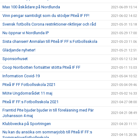
Max 100 åskådare på Nordlunda
2021-06-09 15:14
Vinn pengar samtidigt som du stödjer Piteå IF FF!
2021-06-02 14:02
Svensk fotbolls Corona restriktioner-riktlinjer och råd
2021-05-31 15:18
Nu öppnar vi Nordlunda IP
2021-05-29 17:00
Sista chansen! Anmälan till Piteå IF FF:s Fotbollsskola
2021-05-23 11:06
Glädjande nyheter!
2021-05-21 12:51
Sponsorhuset
2021-05-12 12:34
Coop Norrbotten fortsätter stötta Piteå IF FF
2021-05-11 15:03
Information Covid-19
2021-05-04 10:52
Piteå IF FF Fotbollsskola 2021
2021-05-04 09:46
Möte Ungdomsrådet 11 maj
2021-05-02 16:33
Piteå IF FF:s Fotbollsskola 2021
2021-04-27 08:00
Framtid Pite bjuder bjuder in till föreläsning med Pär
2021-04-21 08:49
Johansson 4 maj
Klubbvecka på Sportringen
2021-04-20 11:11
Nu kan du ansöka om sommarjobb till Piteå IF FF:s
2021-04-15 20:36
Sommarlovsfotbollsskola