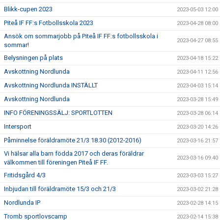
Blikk-cupen 2023
2023-05-03 12:00
Piteå IF FF:s Fotbollsskola 2023
2023-04-28 08:00
Ansök om sommarjobb på Piteå IF FF:s fotbollsskola i
2023-04-27 08:55
sommar!
Belysningen på plats
2023-04-18 15:22
Avskottning Nordlunda
2023-04-11 12:56
Avskottning Nordlunda INSTÄLLT
2023-04-03 15:14
Avskottning Nordlunda
2023-03-28 15:49
INFO FÖRENINGSSÄLJ: SPORTLOTTEN
2023-03-28 06:14
Intersport
2023-03-20 14:26
Påminnelse föräldramöte 21/3 18.30 (2012-2016)
2023-03-16 21:57
Vi hälsar alla barn födda 2017 och deras föräldrar
2023-03-16 09:40
välkommen till föreningen Piteå IF FF.
Fritidsgård 4/3
2023-03-03 15:27
Inbjudan till föräldramöte 15/3 och 21/3
2023-03-02 21:28
Nordlunda IP
2023-02-28 14:15
Tromb sportlovscamp
2023-02-14 15:38