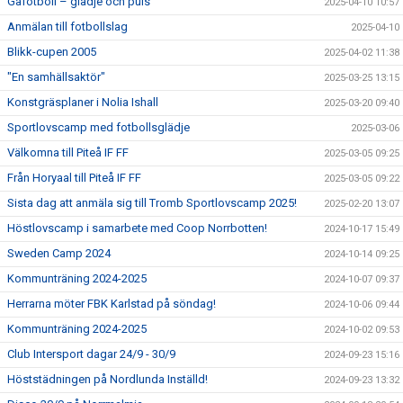
Gåfotboll – glädje och puls
2025-04-10 10:57
Anmälan till fotbollslag
2025-04-10
Blikk-cupen 2005
2025-04-02 11:38
"En samhällsaktör"
2025-03-25 13:15
Konstgräsplaner i Nolia Ishall
2025-03-20 09:40
Sportlovscamp med fotbollsglädje
2025-03-06
Välkomna till Piteå IF FF
2025-03-05 09:25
Från Horyaal till Piteå IF FF
2025-03-05 09:22
Sista dag att anmäla sig till Tromb Sportlovscamp 2025!
2025-02-20 13:07
Höstlovscamp i samarbete med Coop Norrbotten!
2024-10-17 15:49
Sweden Camp 2024
2024-10-14 09:25
Kommunträning 2024-2025
2024-10-07 09:37
Herrarna möter FBK Karlstad på söndag!
2024-10-06 09:44
Kommunträning 2024-2025
2024-10-02 09:53
Club Intersport dagar 24/9 - 30/9
2024-09-23 15:16
Höststädningen på Nordlunda Inställd!
2024-09-23 13:32