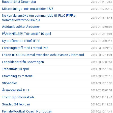
Rabatthäftet Dreamstar
2019-04-24 10:55
Möte tränings- och matchtider 15/5
2019-04-17 22:19
Nu kan du ansöka om sommarjobb till Piteå IF FF:s
2019-04-15 13:48
Sommarlovsfotbollsskola
Adidas besöker Airdomen
2019-04-10 08:01
PÅMINNELSE!!! Tränarträff 10 april
2019-04-09 15:04
Ny ordförande i Piteå IF FF
2019-04-08 09:47
Föreningsträff med Framtid Pite
2019-03-28 21:19
Frikort till OBOS Damallsvenskan och Division 2 Norrland
2019-03-27 11:24
Ledarkläder från Sportringen
2019-03-27 09:51
Tränarträff 10 april
2019-03-25 15:37
Utlämning av material
2019-03-17 20:16
Stipendier
2019-03-12 15:36
Årsmöte Piteå IF FF
2019-02-25 08:54
Tromb Sportlovsskola
2019-02-21 11:43
Söndag 24 februari
2019-02-21 11:28
Female Football Coach Norrbotten
2019-02-12 14:41