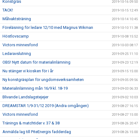
Konstgräs
2019-10-16 09:50
TACK!
2019-10-15 12:49
Målvaktsträning
2019-10-14 10:45
Föreläsning för ledare 12/10 med Magnus Wikman
2019-10-10 11:38
Höstlovscamp
2019-10-08 15:52
Victors minnesfond
2019-10-03 08:17
Ledaravslutning
2019-09-25 11:10
OBS! Nytt datum för materialinlämning
2019-09-23 12:19
Nu stänger vi kiosken för i år
2019-09-15 15:00
Ny konstgräsplan för ungdomsverksamheten
2019-09-05 09:56
Materialinlämning mån 16/9 kl. 18-19
2019-09-03 06:33
Blivande Landslagstejejer
2019-09-02 10:03
DREAMSTAR 1/9-31/12 2019 (Andra omgången)
2019-08-27 16:15
Victors minnesfond
2019-08-27 15:00
Tränings & matchtider v. 37 & 38
2019-08-26 20:47
Anmälda lag till PiteEnergis fadderdag
2019-08-26 15:00