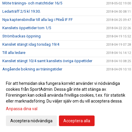
Möte tränings- och matchtider 16/5
2018-05-02 19:00
Ledarträff 2/5 kl 19.30.
2018-04-30 08:11
Nya kaptensbindlar till alla lag i Piteå IF FF
2018-04-25 09:47
Kansliets öppettider tom 1/5
2018-04-22 22:26
Strömbackas öppning
2018-04-19 15:52
Kansliet stängt idag torsdag 19/4
2018-04-19 07:28
Till alla ledare
2018-04-16 14:12
Kansliet stängt 10/4 samt kansliets övriga öppettider
2018-04-10 08:25
Angående bokning av träningstider
2018-04-09 10:10
Uthämtning av säsongskort
2018-04-06 08:56
För att hemsidan ska fungera korrekt använder vi nödvändiga
Tävlingsforum söndag 15 april
2018-04-06 08:15
cookies från SportAdmin. Dessa går inte att stänga av.
Träningstider
2018-03-29 18:35
Föreningen kan också använda frivilliga cookies, t.ex. för statistik
eller marknadsföring. Du väljer själv om du vill acceptera dessa.
Nu finns Dreamstar häftena på kansliet
2018-03-29 10:57
Anpassa dina val
Inga Dreamstar häften 28/3
2018-03-28 14:58
Till alla ledare
2018-03-27 06:14
Acceptera nödvändiga
Acceptera alla
Vi hälsar alla barn födda 2012 och deras föräldrar
2018-03-20 18:14
välkommen till föreningen Piteå IF FF.