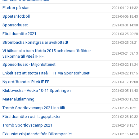
Pitebor på stan
2021-04-12 14:32
Spontanfotboll
2021-04-06 15:43
Sponsorhuset
2021-03-31 14:38
Föräldramöte 2021
2021-03-25 20:28
Strömbacka konstgräs är avskottad!
2021-03-25 08:21
Vi hälsar alla barn födda 2015 och deras föräldrar
2021-03-24 09:13
välkomna till Piteå IF FF.
Sponsorhuset - Miljonlotteriet
2021-03-22 11:24
Enkelt sätt att stötta Piteå IF FF via Sponsorhuset!
2021-03-22 11:15
Ny ordförande i Piteå IF FF
2021-03-17 19:08
Klubbvecka - Vecka 10-11 Sportringen
2021-03-05 11:43
Materialutlämning
2021-03-03 15:32
Tromb Sportlovscamp 2021 Inställt
2021-02-26 10:21
Föräldramöten och lagupptakter
2021-02-23 10:32
Tromb Sportlovscamp 2021
2021-02-18 15:11
Exklusivt erbjudande från Bilkompaniet
2021-02-15 14:50