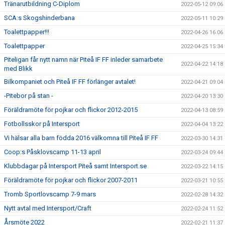
Tränarutbildning C-Diplom
2022-05-12 09:06
SCA:s Skogshinderbana
2022-05-11 10:29
Toalettpapper!!!
2022-04-26 16:06
Toalettpapper
2022-04-25 15:34
Piteligan får nytt namn när Piteå IF FF inleder samarbete
2022-04-22 14:18
med Blikk
Bilkompaniet och Piteå IF FF förlänger avtalet!
2022-04-21 09:04
-Pitebor på stan -
2022-04-20 13:30
Föräldramöte för pojkar och flickor 2012-2015
2022-04-13 08:59
Fotbollsskor på Intersport
2022-04-04 13:22
Vi hälsar alla barn födda 2016 välkomna till Piteå IF FF
2022-03-30 14:31
Coop:s Påsklovscamp 11-13 april
2022-03-24 09:44
Klubbdagar på Intersport Piteå samt Intersport.se
2022-03-22 14:15
Föräldramöte för pojkar och flickor 2007-2011
2022-03-21 10:55
Tromb Sportlovscamp 7-9 mars
2022-02-28 14:32
Nytt avtal med Intersport/Craft
2022-02-24 11:52
Årsmöte 2022
2022-02-21 11:37