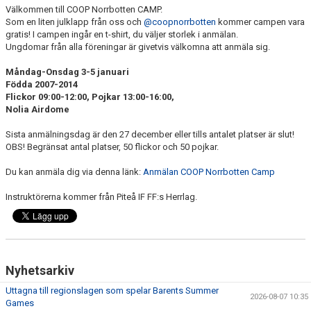
Välkommen till COOP Norrbotten CAMP.
Som en liten julklapp från oss och
@coopnorrbotten
kommer campen vara
gratis! I campen ingår en t-shirt, du väljer storlek i anmälan.
Ungdomar från alla föreningar är givetvis välkomna att anmäla sig.
Måndag-Onsdag 3-5 januari
Födda 2007-2014
Flickor 09:00-12:00, Pojkar 13:00-16:00,
Nolia Airdome
Sista anmälningsdag är den 27 december eller tills antalet platser är slut!
OBS! Begränsat antal platser, 50 flickor och 50 pojkar.
Du kan anmäla dig via denna länk:
Anmälan COOP Norrbotten Camp
Instruktörerna kommer från Piteå IF FF:s Herrlag.
Nyhetsarkiv
Uttagna till regionslagen som spelar Barents Summer
2026-08-07 10:35
Games