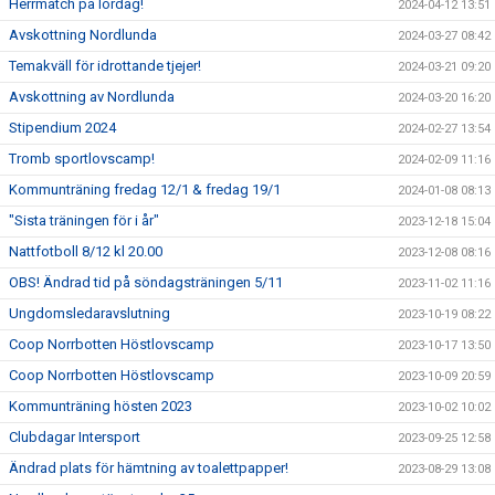
Herrmatch på lördag!
2024-04-12 13:51
Avskottning Nordlunda
2024-03-27 08:42
Temakväll för idrottande tjejer!
2024-03-21 09:20
Avskottning av Nordlunda
2024-03-20 16:20
Stipendium 2024
2024-02-27 13:54
Tromb sportlovscamp!
2024-02-09 11:16
Kommunträning fredag 12/1 & fredag 19/1
2024-01-08 08:13
"Sista träningen för i år"
2023-12-18 15:04
Nattfotboll 8/12 kl 20.00
2023-12-08 08:16
OBS! Ändrad tid på söndagsträningen 5/11
2023-11-02 11:16
Ungdomsledaravslutning
2023-10-19 08:22
Coop Norrbotten Höstlovscamp
2023-10-17 13:50
Coop Norrbotten Höstlovscamp
2023-10-09 20:59
Kommunträning hösten 2023
2023-10-02 10:02
Clubdagar Intersport
2023-09-25 12:58
Ändrad plats för hämtning av toalettpapper!
2023-08-29 13:08