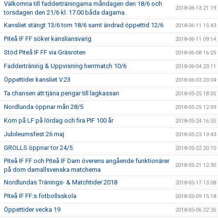
Välkomna till fadderträningarna måndagen den 18/6 och
2018-06-13 21:19
torsdagen den 21/6 kl. 17:00 båda dagarna.
Kansliet stängt 13/6 tom 18/6 samt ändrad öppettid 12/6
2018-06-11 15:43
Piteå IF FF söker kansliansvarig
2018-06-11 09:14
Stöd Piteå IF FF via Gräsroten
2018-06-08 16:25
Fadderträning & Uppvisning herrmatch 10/6
2018-06-04 23:11
Öppettider kansliet V.23
2018-06-03 23:04
Ta chansen att tjäna pengar till lagkassan
2018-05-25 18:05
Nordlunda öppnar mån 28/5
2018-05-25 12:09
Kom på LF på lördag och fira PIF 100 år
2018-05-24 16:55
Jubileumsfest 26 maj
2018-05-23 13:43
GROLLS öppnar tor 24/5
2018-05-22 20:10
Piteå IF FF och Piteå IF Dam överens angående funktionärer
2018-05-21 12:30
på dom damallsvenska matcherna
Nordlundas Tränings- & Matchtider 2018
2018-05-17 13:08
Piteå IF FF:s fotbollsskola
2018-05-09 15:18
Öppettider vecka 19
2018-05-06 22:26