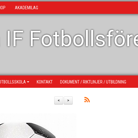
HOP
AKADEMILAG
 IF Fotbollsfö
OTBOLLSSKOLA
KONTAKT
DOKUMENT / RIKTLINJER / UTBILDNING
<
>