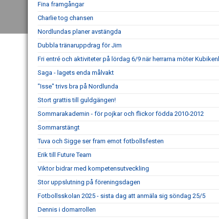
Fina framgångar
Charlie tog chansen
Nordlundas planer avstängda
Dubbla tränaruppdrag för Jim
Fri entré och aktiviteter på lördag 6/9 när herrarna möter Kubike
Saga - lagets enda målvakt
"Isse" trivs bra på Nordlunda
Stort grattis till guldgängen!
Sommarakademin - för pojkar och flickor födda 2010-2012
Sommarstängt
Tuva och Sigge ser fram emot fotbollsfesten
Erik till Future Team
Viktor bidrar med kompetensutveckling
Stor uppslutning på föreningsdagen
Fotbollsskolan 2025 - sista dag att anmäla sig söndag 25/5
Dennis i domarrollen