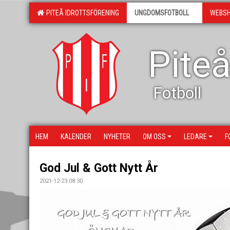
PITEÅ IDROTTSFÖRENING
UNGDOMSFOTBOLL
WEBS
Piteå
Fotboll
HEM
KALENDER
NYHETER
OM OSS
LEDARE
F
God Jul & Gott Nytt År
2021-12-23 08:30