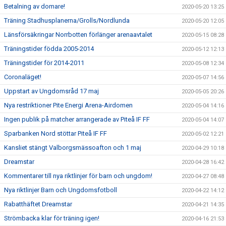
Betalning av domare!
2020-05-20 13:25
Träning Stadhusplanerna/Grolls/Nordlunda
2020-05-20 12:05
Länsförsäkringar Norrbotten förlänger arenaavtalet
2020-05-15 08:28
Träningstider födda 2005-2014
2020-05-12 12:13
Träningstider för 2014-2011
2020-05-08 12:34
Coronaläget!
2020-05-07 14:56
Uppstart av Ungdomsråd 17 maj
2020-05-05 20:26
Nya restriktioner Pite Energi Arena-Airdomen
2020-05-04 14:16
Ingen publik på matcher arrangerade av Piteå IF FF
2020-05-04 14:07
Sparbanken Nord stöttar Piteå IF FF
2020-05-02 12:21
Kansliet stängt Valborgsmässoafton och 1 maj
2020-04-29 10:18
Dreamstar
2020-04-28 16:42
Kommentarer till nya riktlinjer för barn och ungdom!
2020-04-27 08:48
Nya riktlinjer Barn och Ungdomsfotboll
2020-04-22 14:12
Rabatthäftet Dreamstar
2020-04-21 14:35
Strömbacka klar för träning igen!
2020-04-16 21:53