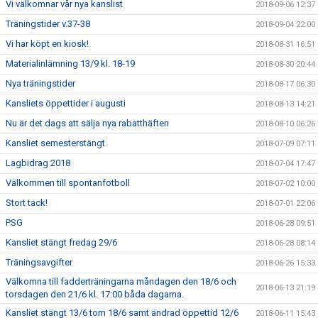
Vi välkomnar vår nya kanslist
2018-09-06 12:37
Träningstider v.37-38
2018-09-04 22:00
Vi har köpt en kiosk!
2018-08-31 16:51
Materialinlämning 13/9 kl. 18-19
2018-08-30 20:44
Nya träningstider
2018-08-17 06:30
Kansliets öppettider i augusti
2018-08-13 14:21
Nu är det dags att sälja nya rabatthäften
2018-08-10 06:26
Kansliet semesterstängt
2018-07-09 07:11
Lagbidrag 2018
2018-07-04 17:47
Välkommen till spontanfotboll
2018-07-02 10:00
Stort tack!
2018-07-01 22:06
PSG
2018-06-28 09:51
Kansliet stängt fredag 29/6
2018-06-28 08:14
Träningsavgifter
2018-06-26 15:33
Välkomna till fadderträningarna måndagen den 18/6 och
2018-06-13 21:19
torsdagen den 21/6 kl. 17:00 båda dagarna.
Kansliet stängt 13/6 tom 18/6 samt ändrad öppettid 12/6
2018-06-11 15:43