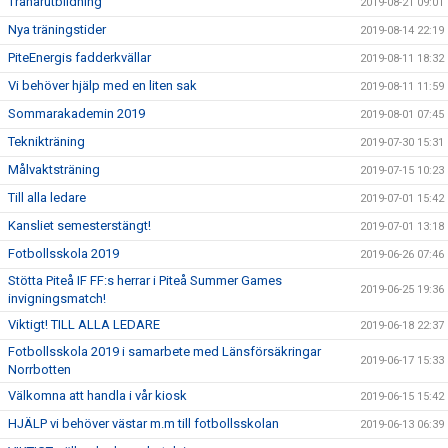
Tränarutbildning
2019-08-21 09:01
Nya träningstider
2019-08-14 22:19
PiteEnergis fadderkvällar
2019-08-11 18:32
Vi behöver hjälp med en liten sak
2019-08-11 11:59
Sommarakademin 2019
2019-08-01 07:45
Teknikträning
2019-07-30 15:31
Målvaktsträning
2019-07-15 10:23
Till alla ledare
2019-07-01 15:42
Kansliet semesterstängt!
2019-07-01 13:18
Fotbollsskola 2019
2019-06-26 07:46
Stötta Piteå IF FF:s herrar i Piteå Summer Games
2019-06-25 19:36
invigningsmatch!
Viktigt! TILL ALLA LEDARE
2019-06-18 22:37
Fotbollsskola 2019 i samarbete med Länsförsäkringar
2019-06-17 15:33
Norrbotten
Välkomna att handla i vår kiosk
2019-06-15 15:42
HJÄLP vi behöver västar m.m till fotbollsskolan
2019-06-13 06:39