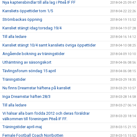
Nya kaptensbindlar till alla lag i Piteå IF FF
2018-04-25 09:47
Kansliets öppettider tom 1/5
2018-04-22 22:26
Strömbackas öppning
2018-04-19 15:52
Kansliet stängt idag torsdag 19/4
2018-04-19 07:28
Till alla ledare
2018-04-16 14:12
Kansliet stängt 10/4 samt kansliets övriga öppettider
2018-04-10 08:25
Angående bokning av träningstider
2018-04-09 10:10
Uthämtning av säsongskort
2018-04-06 08:56
Tävlingsforum söndag 15 april
2018-04-06 08:15
Träningstider
2018-03-29 18:35
Nu finns Dreamstar häftena på kansliet
2018-03-29 10:57
Inga Dreamstar häften 28/3
2018-03-28 14:58
Till alla ledare
2018-03-27 06:14
Vi hälsar alla barn födda 2012 och deras föräldrar
2018-03-20 18:14
välkommen till föreningen Piteå IF FF.
Träningstider april-maj
2018-03-15 21:15
Female Football Coach Norrbotten
2018-03-15 15:52