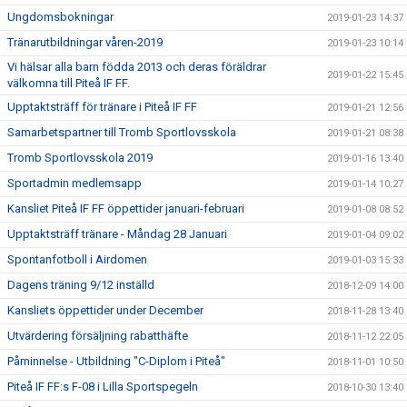
Ungdomsbokningar
2019-01-23 14:37
Tränarutbildningar våren-2019
2019-01-23 10:14
Vi hälsar alla barn födda 2013 och deras föräldrar
2019-01-22 15:45
välkomna till Piteå IF FF.
Upptaktsträff för tränare i Piteå IF FF
2019-01-21 12:56
Samarbetspartner till Tromb Sportlovsskola
2019-01-21 08:38
Tromb Sportlovsskola 2019
2019-01-16 13:40
Sportadmin medlemsapp
2019-01-14 10:27
Kansliet Piteå IF FF öppettider januari-februari
2019-01-08 08:52
Upptaktsträff tränare - Måndag 28 Januari
2019-01-04 09:02
Spontanfotboll i Airdomen
2019-01-03 15:33
Dagens träning 9/12 inställd
2018-12-09 14:00
Kansliets öppettider under December
2018-11-28 13:40
Utvärdering försäljning rabatthäfte
2018-11-12 22:05
Påminnelse - Utbildning "C-Diplom i Piteå"
2018-11-01 10:50
Piteå IF FF:s F-08 i Lilla Sportspegeln
2018-10-30 13:40