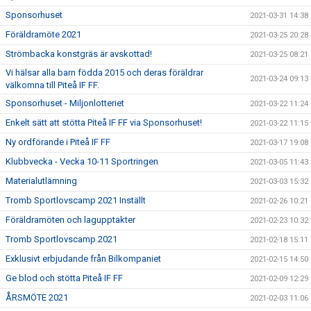
Sponsorhuset
2021-03-31 14:38
Föräldramöte 2021
2021-03-25 20:28
Strömbacka konstgräs är avskottad!
2021-03-25 08:21
Vi hälsar alla barn födda 2015 och deras föräldrar
2021-03-24 09:13
välkomna till Piteå IF FF.
Sponsorhuset - Miljonlotteriet
2021-03-22 11:24
Enkelt sätt att stötta Piteå IF FF via Sponsorhuset!
2021-03-22 11:15
Ny ordförande i Piteå IF FF
2021-03-17 19:08
Klubbvecka - Vecka 10-11 Sportringen
2021-03-05 11:43
Materialutlämning
2021-03-03 15:32
Tromb Sportlovscamp 2021 Inställt
2021-02-26 10:21
Föräldramöten och lagupptakter
2021-02-23 10:32
Tromb Sportlovscamp 2021
2021-02-18 15:11
Exklusivt erbjudande från Bilkompaniet
2021-02-15 14:50
Ge blod och stötta Piteå IF FF
2021-02-09 12:29
ÅRSMÖTE 2021
2021-02-03 11:06