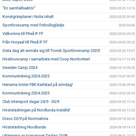
"En samhällsaktör"
2025-03-25 13:15
Konstgräsplaner i Nolia Ishall
2025-03-20 09:40
Sportlovscamp med fotbollsglädje
2025-03-06
Välkomna till Piteå IF FF
2025-03-05 09:25
Från Horyaal till Piteå IF FF
2025-03-05 09:22
Sista dag att anmäla sig till Tromb Sportlovscamp 2025!
2025-02-20 13:07
Höstlovscamp i samarbete med Coop Norrbotten!
2024-10-17 15:49
Sweden Camp 2024
2024-10-14 09:25
Kommunträning 2024-2025
2024-10-07 09:37
Herrarna möter FBK Karlstad på söndag!
2024-10-06 09:44
Kommunträning 2024-2025
2024-10-02 09:53
Club Intersport dagar 24/9 - 30/9
2024-09-23 15:16
Höststädningen på Nordlunda Inställd!
2024-09-23 13:32
Disco 20/9 på Norrmalmia
2024-09-18 20:54
Höststädning Nordlunda
2024-09-18 14:13
Utlämning av toapapper Tisdag 10/9!
2024-08-31 22:07