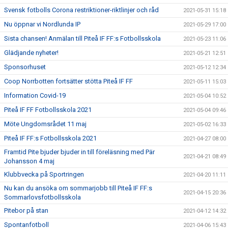
Svensk fotbolls Corona restriktioner-riktlinjer och råd
2021-05-31 15:18
Nu öppnar vi Nordlunda IP
2021-05-29 17:00
Sista chansen! Anmälan till Piteå IF FF:s Fotbollsskola
2021-05-23 11:06
Glädjande nyheter!
2021-05-21 12:51
Sponsorhuset
2021-05-12 12:34
Coop Norrbotten fortsätter stötta Piteå IF FF
2021-05-11 15:03
Information Covid-19
2021-05-04 10:52
Piteå IF FF Fotbollsskola 2021
2021-05-04 09:46
Möte Ungdomsrådet 11 maj
2021-05-02 16:33
Piteå IF FF:s Fotbollsskola 2021
2021-04-27 08:00
Framtid Pite bjuder bjuder in till föreläsning med Pär
2021-04-21 08:49
Johansson 4 maj
Klubbvecka på Sportringen
2021-04-20 11:11
Nu kan du ansöka om sommarjobb till Piteå IF FF:s
2021-04-15 20:36
Sommarlovsfotbollsskola
Pitebor på stan
2021-04-12 14:32
Spontanfotboll
2021-04-06 15:43