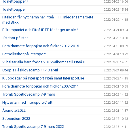
Toalettpapper!!!
2022-04-26 16:06
Toalettpapper
2022-04-25 15:34
Piteligan får nytt namn när Piteå IF FF inleder samarbete
2022-04-22 14:18
med Blikk
Bilkompaniet och Piteå IF FF förlänger avtalet!
2022-04-21 09:04
-Pitebor på stan -
2022-04-20 13:30
Föräldramöte för pojkar och flickor 2012-2015
2022-04-13 08:59
Fotbollsskor på Intersport
2022-04-04 13:22
Vi hälsar alla barn födda 2016 välkomna till Piteå IF FF
2022-03-30 14:31
Coop:s Påsklovscamp 11-13 april
2022-03-24 09:44
Klubbdagar på Intersport Piteå samt Intersport.se
2022-03-22 14:15
Föräldramöte för pojkar och flickor 2007-2011
2022-03-21 10:55
Tromb Sportlovscamp 7-9 mars
2022-02-28 14:32
Nytt avtal med Intersport/Craft
2022-02-24 11:52
Årsmöte 2022
2022-02-21 11:37
Stipendium 2022
2022-02-17 10:43
Tromb Sportlovscamp 7-9 mars 2022
2022-02-15 14:11