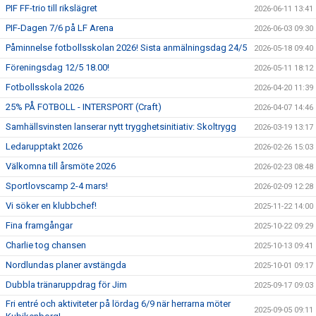
PIF FF-trio till rikslägret
2026-06-11 13:41
PIF-Dagen 7/6 på LF Arena
2026-06-03 09:30
Påminnelse fotbollsskolan 2026! Sista anmälningsdag 24/5
2026-05-18 09:40
Föreningsdag 12/5 18.00!
2026-05-11 18:12
Fotbollsskola 2026
2026-04-20 11:39
25% PÅ FOTBOLL - INTERSPORT (Craft)
2026-04-07 14:46
Samhällsvinsten lanserar nytt trygghetsinitiativ: Skoltrygg
2026-03-19 13:17
Ledarupptakt 2026
2026-02-26 15:03
Välkomna till årsmöte 2026
2026-02-23 08:48
Sportlovscamp 2-4 mars!
2026-02-09 12:28
Vi söker en klubbchef!
2025-11-22 14:00
Fina framgångar
2025-10-22 09:29
Charlie tog chansen
2025-10-13 09:41
Nordlundas planer avstängda
2025-10-01 09:17
Dubbla tränaruppdrag för Jim
2025-09-17 09:03
Fri entré och aktiviteter på lördag 6/9 när herrarna möter
2025-09-05 09:11