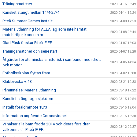
Träningsmatcher
2020-04-16 08:49
Kansliet stängt mellan 14/4-27/4
2020-04-14 12:24
Piteå Summer Games inställt
2020-04-08 17:53
Materialutlämning för ALLA lag som inte hämtat
2020-04-08 06:44
matchtröjor, koner m.m
Glad Påsk önskar Piteå IF FF
2020-04-07 15:03
Träningsmatcher och seriestart
2020-04-07 12:28
Åtgärder för att minska smittorisk i samband med idrott
2020-04-06 14:34
och motion
Fotbollsskolan flyttas fram
2020-04-02 16:08
Klubbvecka v. 13
2020-03-21 10:33
Påminnelse: Materialutlämning
2020-03-18 17:22
Kansliet stängt pga sjukdom.
2020-03-15 19:54
Inställt föräldramöte 18/3
2020-03-15 19:04
Information angående Coronaviruset
2020-03-15 15:38
Vi hälsar alla barn födda 2014 och deras föräldrar
2020-03-12 09:37
välkomna till Piteå IF FF.