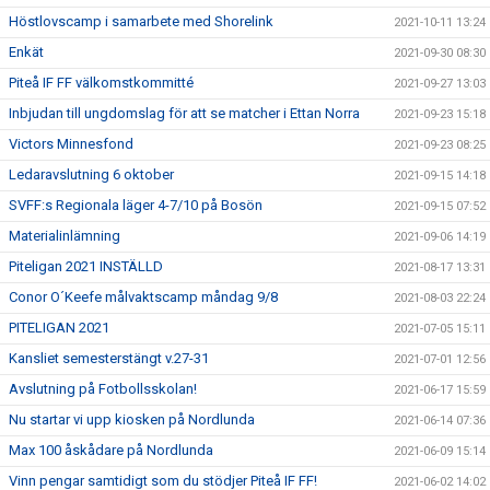
Höstlovscamp i samarbete med Shorelink
2021-10-11 13:24
Enkät
2021-09-30 08:30
Piteå IF FF välkomstkommitté
2021-09-27 13:03
Inbjudan till ungdomslag för att se matcher i Ettan Norra
2021-09-23 15:18
Victors Minnesfond
2021-09-23 08:25
Ledaravslutning 6 oktober
2021-09-15 14:18
SVFF:s Regionala läger 4-7/10 på Bosön
2021-09-15 07:52
Materialinlämning
2021-09-06 14:19
Piteligan 2021 INSTÄLLD
2021-08-17 13:31
Conor O´Keefe målvaktscamp måndag 9/8
2021-08-03 22:24
PITELIGAN 2021
2021-07-05 15:11
Kansliet semesterstängt v.27-31
2021-07-01 12:56
Avslutning på Fotbollsskolan!
2021-06-17 15:59
Nu startar vi upp kiosken på Nordlunda
2021-06-14 07:36
Max 100 åskådare på Nordlunda
2021-06-09 15:14
Vinn pengar samtidigt som du stödjer Piteå IF FF!
2021-06-02 14:02