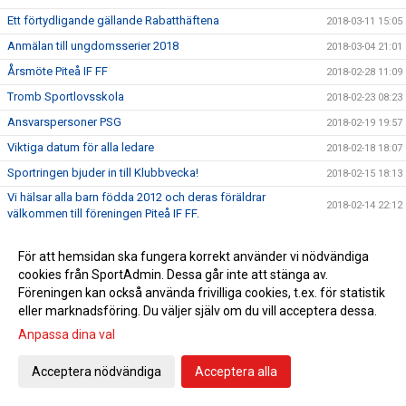
Ett förtydligande gällande Rabatthäftena
2018-03-11 15:05
Anmälan till ungdomsserier 2018
2018-03-04 21:01
Årsmöte Piteå IF FF
2018-02-28 11:09
Tromb Sportlovsskola
2018-02-23 08:23
Ansvarspersoner PSG
2018-02-19 19:57
Viktiga datum för alla ledare
2018-02-18 18:07
Sportringen bjuder in till Klubbvecka!
2018-02-15 18:13
Vi hälsar alla barn födda 2012 och deras föräldrar
2018-02-14 22:12
välkommen till föreningen Piteå IF FF.
Föräldramöte 19/2 kl.18.30
2018-02-12 12:19
För att hemsidan ska fungera korrekt använder vi nödvändiga
Tränar/ledarupptakt tors 15/2 kl.19
2018-01-31 06:43
cookies från SportAdmin. Dessa går inte att stänga av.
Resning av fotbollshallen
2018-01-26 12:00
Föreningen kan också använda frivilliga cookies, t.ex. för statistik
eller marknadsföring. Du väljer själv om du vill acceptera dessa.
Påminnelse Tränarutbildning C-diplom
2018-01-16 11:29
Anpassa dina val
Tränarutbildning c-diplom.
2017-12-19 07:27
Intresseanmälan Tränarutbildning B-diplom Ungdom
2017-12-18 14:57
Acceptera nödvändiga
Acceptera alla
Ungdoms har anställt en föreningsutvecklare!
2017-11-29 22:02