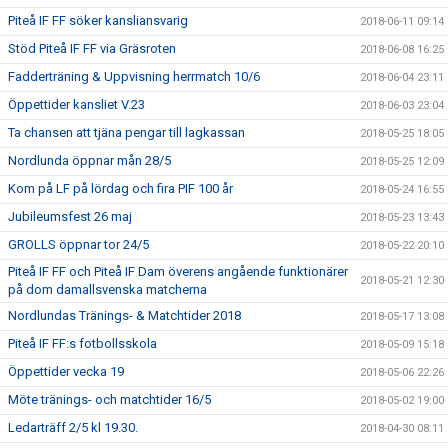
Piteå IF FF söker kansliansvarig
2018-06-11 09:14
Stöd Piteå IF FF via Gräsroten
2018-06-08 16:25
Fadderträning & Uppvisning herrmatch 10/6
2018-06-04 23:11
Öppettider kansliet V.23
2018-06-03 23:04
Ta chansen att tjäna pengar till lagkassan
2018-05-25 18:05
Nordlunda öppnar mån 28/5
2018-05-25 12:09
Kom på LF på lördag och fira PIF 100 år
2018-05-24 16:55
Jubileumsfest 26 maj
2018-05-23 13:43
GROLLS öppnar tor 24/5
2018-05-22 20:10
Piteå IF FF och Piteå IF Dam överens angående funktionärer
2018-05-21 12:30
på dom damallsvenska matcherna
Nordlundas Tränings- & Matchtider 2018
2018-05-17 13:08
Piteå IF FF:s fotbollsskola
2018-05-09 15:18
Öppettider vecka 19
2018-05-06 22:26
Möte tränings- och matchtider 16/5
2018-05-02 19:00
Ledarträff 2/5 kl 19.30.
2018-04-30 08:11