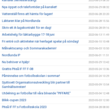
Kansliet Semesterstängt
2023-06-29 08:33
Nya öppet och telefontider på kansliet!
2023-06-29 08:32
Vattenställ finns att hämta för lagen!
2023-06-28 23:20
Läktaren klar på Nordlunda
2023-06-28 15:56
Skriv ett A-lagskontrakt för en dag!
2023-06-28 09:16
Arbetshelg för läktarbygge 17-18 juni
2023-06-13 11:49
Fri entré och aktiviteter när herrlaget spelar på söndag!
2023-06-10 10:48
Målvaktscamp och Sommarakademin!
2023-06-03 10:50
Nordlunda IP
2023-06-01 11:51
Nu behöver vi hjälp!
2023-05-29 13:42
Grattis Piteå IF FF F-08
2023-05-24 13:36
Påminnelse om fotbollsskolan i sommar!
2023-05-24 10:29
Sjuttioett Organisationsutveckling blir partner till
2023-05-09 13:54
Samhällsvinsten!
Utdelning av fotbollar till våra blivande "PIFFARE"
2023-05-04 12:48
Blikk-cupen 2023
2023-05-03 12:00
Piteå IF FF:s Fotbollsskola 2023
2023-04-28 08:00