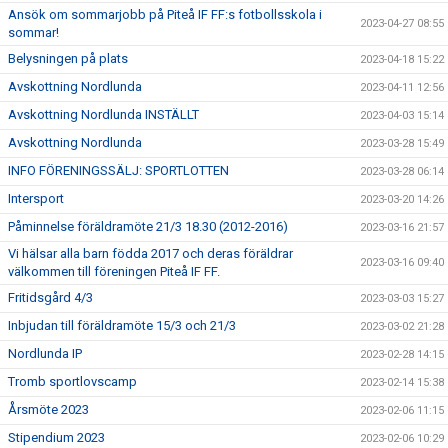
Ansök om sommarjobb på Piteå IF FF:s fotbollsskola i
2023-04-27 08:55
sommar!
Belysningen på plats
2023-04-18 15:22
Avskottning Nordlunda
2023-04-11 12:56
Avskottning Nordlunda INSTÄLLT
2023-04-03 15:14
Avskottning Nordlunda
2023-03-28 15:49
INFO FÖRENINGSSÄLJ: SPORTLOTTEN
2023-03-28 06:14
Intersport
2023-03-20 14:26
Påminnelse föräldramöte 21/3 18.30 (2012-2016)
2023-03-16 21:57
Vi hälsar alla barn födda 2017 och deras föräldrar
2023-03-16 09:40
välkommen till föreningen Piteå IF FF.
Fritidsgård 4/3
2023-03-03 15:27
Inbjudan till föräldramöte 15/3 och 21/3
2023-03-02 21:28
Nordlunda IP
2023-02-28 14:15
Tromb sportlovscamp
2023-02-14 15:38
Årsmöte 2023
2023-02-06 11:15
Stipendium 2023
2023-02-06 10:29