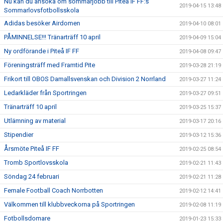
Nu kan du ansöka om sommarjobb till Piteå IF FF:s
2019-04-15 13:48
Sommarlovsfotbollsskola
Adidas besöker Airdomen
2019-04-10 08:01
PÅMINNELSE!!! Tränarträff 10 april
2019-04-09 15:04
Ny ordförande i Piteå IF FF
2019-04-08 09:47
Föreningsträff med Framtid Pite
2019-03-28 21:19
Frikort till OBOS Damallsvenskan och Division 2 Norrland
2019-03-27 11:24
Ledarkläder från Sportringen
2019-03-27 09:51
Tränarträff 10 april
2019-03-25 15:37
Utlämning av material
2019-03-17 20:16
Stipendier
2019-03-12 15:36
Årsmöte Piteå IF FF
2019-02-25 08:54
Tromb Sportlovsskola
2019-02-21 11:43
Söndag 24 februari
2019-02-21 11:28
Female Football Coach Norrbotten
2019-02-12 14:41
Välkommen till klubbveckorna på Sportringen
2019-02-08 11:19
Fotbollsdomare
2019-01-23 15:33