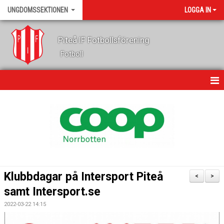
UNGDOMSSEKTIONEN
LOGGA IN
Piteå IF Fotbollsförening
Fotboll
HEM
KALENDER
NYHETER
OM OSS
Klubbdagar på Intersport Piteå
<
>
LEDARE
samt Intersport.se
2022-03-22 14:15
FOTBOLLSSKOLA