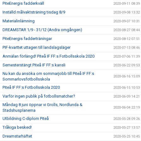
PiteEnergis fadderkväll
2020-09-11 08:39
Inställd målvaktsträning tisdag 8/9
2020-09-08 13:32
Materialinlämning
2020-09-07 10:31
DREAMSTAR 1/9 - 31/12 (Andra omgången)
2020-08-27 08:44
PiteEnergis fadderträningar
2020-08-12 07:51
PIF-kvarttet uttagen till landslagsläger
2020-07-13 08:46
Anmälan förlängd! Piteå IF FF:s Fotbollsskola 2020
2020-07-06 11:39
Semesterstängt Piteå IF FF:s kansli
2020-06-22 09:53
Nu kan du ansöka om sommarjobb till Piteå IF FF:s
2020-06-16 15:09
Sommarlovsfotbollsskola
Piteå IF FF:s Fotbollsskola 2020
2020-06-15 10:53
Varför ingen publik på fotbollsmatcher?
2020-06-09 14:21
Måndag 8 juni öppnar vi Grolls, Nordlunda &
2020-06-04 22:19
Stadshusplanerna
Utbildning C-diplom Piteå
2020-05-28 09:26
Tråkiga besked!
2020-05-27 13:57
Dreamstarhäftet
2020-05-25 10:45