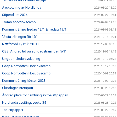
Temakväll för idrottande tjejer!
2024-03-21 09:20
Avskottning av Nordlunda
2024-03-20 16:20
Stipendium 2024
2024-02-27 13:54
Tromb sportlovscamp!
2024-02-09 11:16
Kommunträning fredag 12/1 & fredag 19/1
2024-01-08 08:13
"Sista träningen för i år"
2023-12-18 15:04
Nattfotboll 8/12 kl 20.00
2023-12-08 08:16
OBS! Ändrad tid på söndagsträningen 5/11
2023-11-02 11:16
Ungdomsledaravslutning
2023-10-19 08:22
Coop Norrbotten Höstlovscamp
2023-10-17 13:50
Coop Norrbotten Höstlovscamp
2023-10-09 20:59
Kommunträning hösten 2023
2023-10-02 10:02
Clubdagar Intersport
2023-09-25 12:58
Ändrad plats för hämtning av toalettpapper!
2023-08-29 13:08
Nordlunda avstängt vecka 35
2023-08-28 10:22
Toalettpapper
2023-08-22 13:59