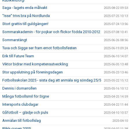
Kubikenborg!
Saga - lagets enda målvakt
2025-08-22 09:53
"Isse" trivs bra på Nordlunda
2025-07-25 10:13
Stort grattis till guldgängen!
2025-07-24 13:56
Sommarakademin - för pojkar och flickor födda 2010-2012
2025-07-08 10:41
Sommarstängt
2025-06-26 08:56
Tuva och Sigge ser fram emot fotbollsfesten
2025-06-19 09:24
Erik till Future Team
2025-06-10 14:07
Viktor bidrar med kompetensutveckling
2025-06-05 13:48
Stor uppslutning på föreningsdagen
2025-05-23 13:46
Fotbollsskolan 2025 - sista dag att anmäla sig söndag 25/5
2025-05-22 15:12
Dennis i domarrollen
2025-05-16 10:12
Många fotbollsmil för Signe
2025-04-25 14:59
Intersports clubdagar
2025-04-22 11:44
Gåfotboll – glädje och puls
2025-04-10 10:57
Anmälan till fotbollslag
2025-04-10
Blikk-cupen 2005
2025-04-02 11:38