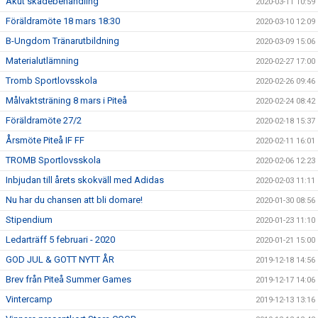
Akut skadebehandling
2020-03-11 10:59
Föräldramöte 18 mars 18:30
2020-03-10 12:09
B-Ungdom Tränarutbildning
2020-03-09 15:06
Materialutlämning
2020-02-27 17:00
Tromb Sportlovsskola
2020-02-26 09:46
Målvaktsträning 8 mars i Piteå
2020-02-24 08:42
Föräldramöte 27/2
2020-02-18 15:37
Årsmöte Piteå IF FF
2020-02-11 16:01
TROMB Sportlovsskola
2020-02-06 12:23
Inbjudan till årets skokväll med Adidas
2020-02-03 11:11
Nu har du chansen att bli domare!
2020-01-30 08:56
Stipendium
2020-01-23 11:10
Ledarträff 5 februari - 2020
2020-01-21 15:00
GOD JUL & GOTT NYTT ÅR
2019-12-18 14:56
Brev från Piteå Summer Games
2019-12-17 14:06
Vintercamp
2019-12-13 13:16