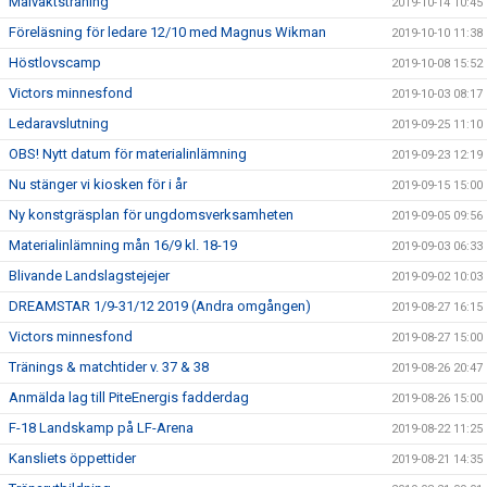
Målvaktsträning
2019-10-14 10:45
Föreläsning för ledare 12/10 med Magnus Wikman
2019-10-10 11:38
Höstlovscamp
2019-10-08 15:52
Victors minnesfond
2019-10-03 08:17
Ledaravslutning
2019-09-25 11:10
OBS! Nytt datum för materialinlämning
2019-09-23 12:19
Nu stänger vi kiosken för i år
2019-09-15 15:00
Ny konstgräsplan för ungdomsverksamheten
2019-09-05 09:56
Materialinlämning mån 16/9 kl. 18-19
2019-09-03 06:33
Blivande Landslagstejejer
2019-09-02 10:03
DREAMSTAR 1/9-31/12 2019 (Andra omgången)
2019-08-27 16:15
Victors minnesfond
2019-08-27 15:00
Tränings & matchtider v. 37 & 38
2019-08-26 20:47
Anmälda lag till PiteEnergis fadderdag
2019-08-26 15:00
F-18 Landskamp på LF-Arena
2019-08-22 11:25
Kansliets öppettider
2019-08-21 14:35