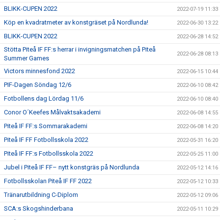
BLIKK-CUPEN 2022
2022-07-19 11:33
Köp en kvadratmeter av konstgräset på Nordlunda!
2022-06-30 13:22
BLIKK-CUPEN 2022
2022-06-28 14:52
Stötta Piteå IF FF:s herrar i invigningsmatchen på Piteå
2022-06-28 08:13
Summer Games
Victors minnesfond 2022
2022-06-15 10:44
PIF-Dagen Söndag 12/6
2022-06-10 08:42
Fotbollens dag Lördag 11/6
2022-06-10 08:40
Conor O´Keefes Målvaktsakademi
2022-06-08 14:55
Piteå IF FF:s Sommarakademi
2022-06-08 14:20
Piteå IF FF Fotbollsskola 2022
2022-05-31 16:20
Piteå IF FF:s Fotbollsskola 2022
2022-05-25 11:00
Jubel i Piteå IF FF– nytt konstgräs på Nordlunda
2022-05-12 14:16
Fotbollsskolan Piteå IF FF 2022
2022-05-12 10:33
Tränarutbildning C-Diplom
2022-05-12 09:06
SCA:s Skogshinderbana
2022-05-11 10:29