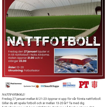
KONTAKT
DOKUMENT / RIKTLINJER / UTBILDNING
𝑵𝑨𝑻𝑻𝑭𝑶𝑻𝑩𝑶𝑳𝑳!
Fredag 27 januari mellan kl 21-23 öppnar vi upp för vår första nattfotboll.
Gillar du att spela fotboll och är mellan 13-20 år? Ta med dig