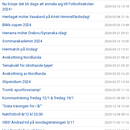
Nu börjar det bli dags att anmäla sig till Fotbollsskolan
2024-05-15 13:18
2024 !
Herrlaget möter Vasalund på Kristi Himmelfärdsdag!
2024-05-08 21:56
Blikk-cupen 2024
2024-05-03 13:48
Herrarna möter Örebro/Syrianska idag!
2024-04-21 09:51
Sommarakademin 2024
2024-04-16 13:00
Herrmatch på lördag!
2024-04-12 13:51
Avskottning Nordlunda
2024-03-27 08:42
Temakväll för idrottande tjejer!
2024-03-21 09:20
Avskottning av Nordlunda
2024-03-20 16:20
Stipendium 2024
2024-02-27 13:54
Tromb sportlovscamp!
2024-02-09 11:16
Kommunträning fredag 12/1 & fredag 19/1
2024-01-08 08:13
"Sista träningen för i år"
2023-12-18 15:04
Nattfotboll 8/12 kl 20.00
2023-12-08 08:16
OBS! Ändrad tid på söndagsträningen 5/11
2023-11-02 11:16