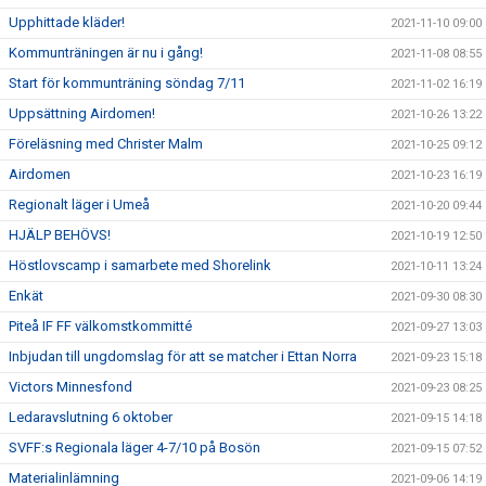
Upphittade kläder!
2021-11-10 09:00
Kommunträningen är nu i gång!
2021-11-08 08:55
Start för kommunträning söndag 7/11
2021-11-02 16:19
Uppsättning Airdomen!
2021-10-26 13:22
Föreläsning med Christer Malm
2021-10-25 09:12
Airdomen
2021-10-23 16:19
Regionalt läger i Umeå
2021-10-20 09:44
HJÄLP BEHÖVS!
2021-10-19 12:50
Höstlovscamp i samarbete med Shorelink
2021-10-11 13:24
Enkät
2021-09-30 08:30
Piteå IF FF välkomstkommitté
2021-09-27 13:03
Inbjudan till ungdomslag för att se matcher i Ettan Norra
2021-09-23 15:18
Victors Minnesfond
2021-09-23 08:25
Ledaravslutning 6 oktober
2021-09-15 14:18
SVFF:s Regionala läger 4-7/10 på Bosön
2021-09-15 07:52
Materialinlämning
2021-09-06 14:19