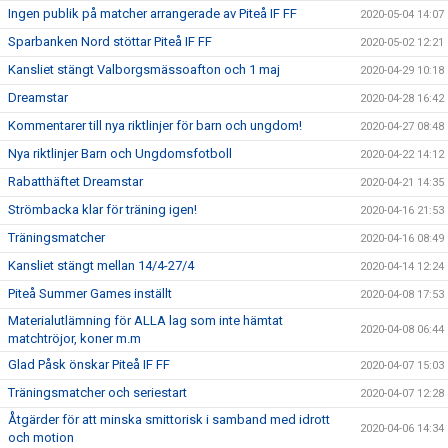
Ingen publik på matcher arrangerade av Piteå IF FF
2020-05-04 14:07
Sparbanken Nord stöttar Piteå IF FF
2020-05-02 12:21
Kansliet stängt Valborgsmässoafton och 1 maj
2020-04-29 10:18
Dreamstar
2020-04-28 16:42
Kommentarer till nya riktlinjer för barn och ungdom!
2020-04-27 08:48
Nya riktlinjer Barn och Ungdomsfotboll
2020-04-22 14:12
Rabatthäftet Dreamstar
2020-04-21 14:35
Strömbacka klar för träning igen!
2020-04-16 21:53
Träningsmatcher
2020-04-16 08:49
Kansliet stängt mellan 14/4-27/4
2020-04-14 12:24
Piteå Summer Games inställt
2020-04-08 17:53
Materialutlämning för ALLA lag som inte hämtat
2020-04-08 06:44
matchtröjor, koner m.m
Glad Påsk önskar Piteå IF FF
2020-04-07 15:03
Träningsmatcher och seriestart
2020-04-07 12:28
Åtgärder för att minska smittorisk i samband med idrott
2020-04-06 14:34
och motion