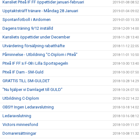
Kansliet Piteå IF FF öppettider januari-februari
2019-01-08 08:52
Upptaktsträff tränare - Måndag 28 Januari
2019-01-04 09:02
Spontanfotboll i Airdomen
2019-01-03 15:33
Dagens träning 9/12 inställd
2018-12-09 14:00
Kansliets öppettider under December
2018-11-28 13:40
Utvärdering försäljning rabatthäfte
2018-11-12 22:05
Påminnelse - Utbildning "C-Diplom i Piteå"
2018-11-01 10:50
Piteå IF FF:s F-08 i Lilla Sportspegeln
2018-10-30 13:40
Piteå IF Dam - SM-Guld
2018-10-30 07:50
GRATTIS TILL SM-GULDET
2018-10-28 14:29
"Nu hjälper vi Damlaget till GULD"
2018-10-24 07:55
Utbildning C-Diplom
2018-10-22 14:22
OBS!!! Ingen Ledaravslutning
2018-10-18 14:02
Ledaravslutning
2018-10-16 08:12
Victors minnesfond
2018-10-09 11:07
Domarersättningar
2018-10-08 11:32