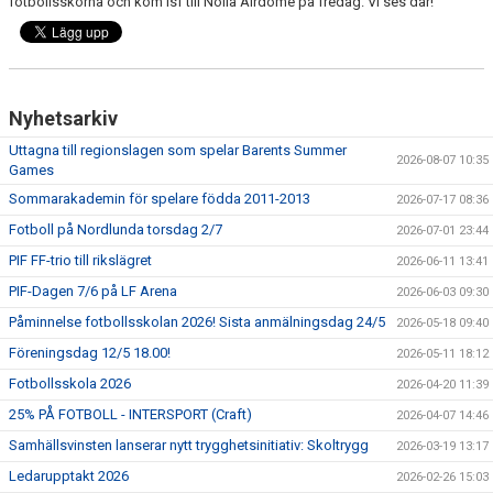
fotbollsskorna och kom isf till Nolia Airdome på fredag. Vi ses där!
Nyhetsarkiv
Uttagna till regionslagen som spelar Barents Summer
2026-08-07 10:35
Games
Sommarakademin för spelare födda 2011-2013
2026-07-17 08:36
Fotboll på Nordlunda torsdag 2/7
2026-07-01 23:44
PIF FF-trio till rikslägret
2026-06-11 13:41
PIF-Dagen 7/6 på LF Arena
2026-06-03 09:30
Påminnelse fotbollsskolan 2026! Sista anmälningsdag 24/5
2026-05-18 09:40
Föreningsdag 12/5 18.00!
2026-05-11 18:12
Fotbollsskola 2026
2026-04-20 11:39
25% PÅ FOTBOLL - INTERSPORT (Craft)
2026-04-07 14:46
Samhällsvinsten lanserar nytt trygghetsinitiativ: Skoltrygg
2026-03-19 13:17
Ledarupptakt 2026
2026-02-26 15:03