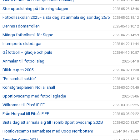
2025-06-05 13:48
Stor uppslutning på föreningsdagen
2025-05-23 13:46
Fotbollsskolan 2025 - sista dag att anmäla sig söndag 25/5
2025-05-22 15:12
Dennis i domarrollen
2025-05-16 10:12
Många fotbollsmil för Signe
2025-04-25 14:59
Intersports clubdagar
2025-04-22 11:44
Gåfotboll – glädje och puls
2025-04-10 10:57
Anmälan till fotbollslag
2025-04-10
Blikk-cupen 2005
2025-04-02 11:38
"En samhällsaktör"
2025-03-25 13:15
Konstgräsplaner i Nolia Ishall
2025-03-20 09:40
Sportlovscamp med fotbollsglädje
2025-03-06
Välkomna till Piteå IF FF
2025-03-05 09:25
Från Horyaal till Piteå IF FF
2025-03-05 09:22
Sista dag att anmäla sig till Tromb Sportlovscamp 2025!
2025-02-20 13:07
Höstlovscamp i samarbete med Coop Norrbotten!
2024-10-17 15:49
Sweden Camp 2024