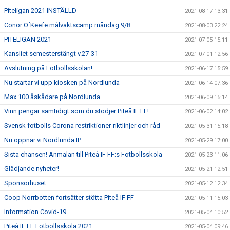
Piteligan 2021 INSTÄLLD
2021-08-17 13:31
Conor O´Keefe målvaktscamp måndag 9/8
2021-08-03 22:24
PITELIGAN 2021
2021-07-05 15:11
Kansliet semesterstängt v.27-31
2021-07-01 12:56
Avslutning på Fotbollsskolan!
2021-06-17 15:59
Nu startar vi upp kiosken på Nordlunda
2021-06-14 07:36
Max 100 åskådare på Nordlunda
2021-06-09 15:14
Vinn pengar samtidigt som du stödjer Piteå IF FF!
2021-06-02 14:02
Svensk fotbolls Corona restriktioner-riktlinjer och råd
2021-05-31 15:18
Nu öppnar vi Nordlunda IP
2021-05-29 17:00
Sista chansen! Anmälan till Piteå IF FF:s Fotbollsskola
2021-05-23 11:06
Glädjande nyheter!
2021-05-21 12:51
Sponsorhuset
2021-05-12 12:34
Coop Norrbotten fortsätter stötta Piteå IF FF
2021-05-11 15:03
Information Covid-19
2021-05-04 10:52
Piteå IF FF Fotbollsskola 2021
2021-05-04 09:46