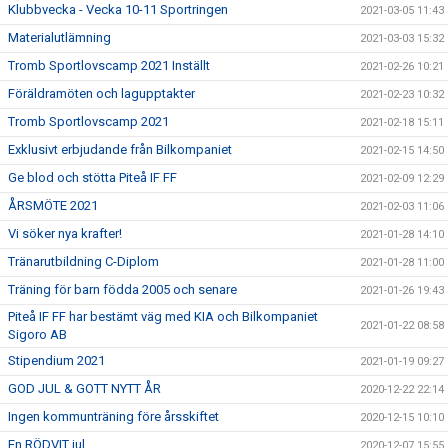
Klubbvecka - Vecka 10-11 Sportringen
2021-03-05 11:43
Materialutlämning
2021-03-03 15:32
Tromb Sportlovscamp 2021 Inställt
2021-02-26 10:21
Föräldramöten och lagupptakter
2021-02-23 10:32
Tromb Sportlovscamp 2021
2021-02-18 15:11
Exklusivt erbjudande från Bilkompaniet
2021-02-15 14:50
Ge blod och stötta Piteå IF FF
2021-02-09 12:29
ÅRSMÖTE 2021
2021-02-03 11:06
Vi söker nya krafter!
2021-01-28 14:10
Tränarutbildning C-Diplom
2021-01-28 11:00
Träning för barn födda 2005 och senare
2021-01-26 19:43
Piteå IF FF har bestämt väg med KIA och Bilkompaniet
2021-01-22 08:58
Sigoro AB
Stipendium 2021
2021-01-19 09:27
GOD JUL & GOTT NYTT ÅR
2020-12-22 22:14
Ingen kommunträning före årsskiftet
2020-12-15 10:10
En RÖDVIT jul
2020-12-07 15:55