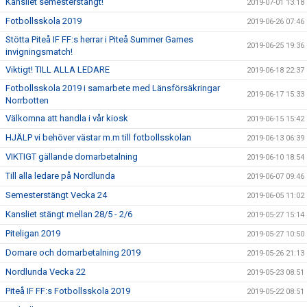
Kansliet semesterstängt!
2019-07-01 13:18
Fotbollsskola 2019
2019-06-26 07:46
Stötta Piteå IF FF:s herrar i Piteå Summer Games
2019-06-25 19:36
invigningsmatch!
Viktigt! TILL ALLA LEDARE
2019-06-18 22:37
Fotbollsskola 2019 i samarbete med Länsförsäkringar
2019-06-17 15:33
Norrbotten
Välkomna att handla i vår kiosk
2019-06-15 15:42
HJÄLP vi behöver västar m.m till fotbollsskolan
2019-06-13 06:39
VIKTIGT gällande domarbetalning
2019-06-10 18:54
Till alla ledare på Nordlunda
2019-06-07 09:46
Semesterstängt Vecka 24
2019-06-05 11:02
Kansliet stängt mellan 28/5 - 2/6
2019-05-27 15:14
Piteligan 2019
2019-05-27 10:50
Domare och domarbetalning 2019
2019-05-26 21:13
Nordlunda Vecka 22
2019-05-23 08:51
Piteå IF FF:s Fotbollsskola 2019
2019-05-22 08:51