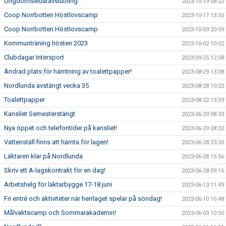
Ungdomsledaravslutning
2023-10-19 08:22
Coop Norrbotten Höstlovscamp
2023-10-17 13:50
Coop Norrbotten Höstlovscamp
2023-10-09 20:59
Kommunträning hösten 2023
2023-10-02 10:02
Clubdagar Intersport
2023-09-25 12:58
Ändrad plats för hämtning av toalettpapper!
2023-08-29 13:08
Nordlunda avstängt vecka 35
2023-08-28 10:22
Toalettpapper
2023-08-22 13:59
Kansliet Semesterstängt
2023-06-29 08:33
Nya öppet och telefontider på kansliet!
2023-06-29 08:32
Vattenställ finns att hämta för lagen!
2023-06-28 23:20
Läktaren klar på Nordlunda
2023-06-28 15:56
Skriv ett A-lagskontrakt för en dag!
2023-06-28 09:16
Arbetshelg för läktarbygge 17-18 juni
2023-06-13 11:49
Fri entré och aktiviteter när herrlaget spelar på söndag!
2023-06-10 10:48
Målvaktscamp och Sommarakademin!
2023-06-03 10:50