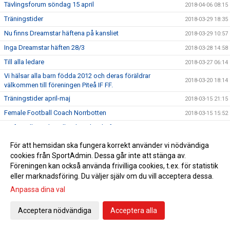
Tävlingsforum söndag 15 april
2018-04-06 08:15
Träningstider
2018-03-29 18:35
Nu finns Dreamstar häftena på kansliet
2018-03-29 10:57
Inga Dreamstar häften 28/3
2018-03-28 14:58
Till alla ledare
2018-03-27 06:14
Vi hälsar alla barn födda 2012 och deras föräldrar
2018-03-20 18:14
välkommen till föreningen Piteå IF FF.
Träningstider april-maj
2018-03-15 21:15
Female Football Coach Norrbotten
2018-03-15 15:52
Ett förtydligande gällande Rabatthäftena
2018-03-11 15:05
Anmälan till ungdomsserier 2018
2018-03-04 21:01
För att hemsidan ska fungera korrekt använder vi nödvändiga
cookies från SportAdmin. Dessa går inte att stänga av.
Årsmöte Piteå IF FF
2018-02-28 11:09
Föreningen kan också använda frivilliga cookies, t.ex. för statistik
Tromb Sportlovsskola
2018-02-23 08:23
eller marknadsföring. Du väljer själv om du vill acceptera dessa.
Ansvarspersoner PSG
2018-02-19 19:57
Anpassa dina val
Viktiga datum för alla ledare
2018-02-18 18:07
Acceptera nödvändiga
Acceptera alla
Sportringen bjuder in till Klubbvecka!
2018-02-15 18:13
Vi hälsar alla barn födda 2012 och deras föräldrar