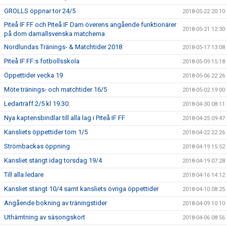
GROLLS öppnar tor 24/5
2018-05-22 20:10
Piteå IF FF och Piteå IF Dam överens angående funktionärer
2018-05-21 12:30
på dom damallsvenska matcherna
Nordlundas Tränings- & Matchtider 2018
2018-05-17 13:08
Piteå IF FF:s fotbollsskola
2018-05-09 15:18
Öppettider vecka 19
2018-05-06 22:26
Möte tränings- och matchtider 16/5
2018-05-02 19:00
Ledarträff 2/5 kl 19.30.
2018-04-30 08:11
Nya kaptensbindlar till alla lag i Piteå IF FF
2018-04-25 09:47
Kansliets öppettider tom 1/5
2018-04-22 22:26
Strömbackas öppning
2018-04-19 15:52
Kansliet stängt idag torsdag 19/4
2018-04-19 07:28
Till alla ledare
2018-04-16 14:12
Kansliet stängt 10/4 samt kansliets övriga öppettider
2018-04-10 08:25
Angående bokning av träningstider
2018-04-09 10:10
Uthämtning av säsongskort
2018-04-06 08:56