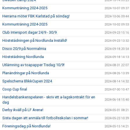
2024-10-14 09:25
Kommunträning 2024-2025
2024-10-07 09:37
Herrarna möter FBK Karlstad på söndag!
2024-10-06 09:44
Kommunträning 2024-2025
2024-10-02 09:53
Club Intersport dagar 24/9 - 30/9
2024-09-23 15:16
Höststädningen på Nordlunda Inställd!
2024-09-23 13:32
Disco 20/9 på Norrmalmia
2024-09-18 20:54
Höststädning Nordlunda
2024-09-18 14:13
Utlämning av toapapper Tisdag 10/9!
2024-08-31 22:07
Planändringar på Nordlunda
2024-08-26 13:39
Spelschema BlikkCupen 2024
2024-08-14 14:32
Coop Cup final
2024-07-30 10:47
Handelsbankenspelaren - skriv ett a-lagskontrakt för en
2024-06-18 15:40
dag
Derby ikväll på LF Arena!
2024-05-31 08:21
Sista dagen att anmäla till fotbollsskolan i sommar!
2024-05-23 10:39
Föreningsdag på Nordlunda!
2024-05-15 14:21