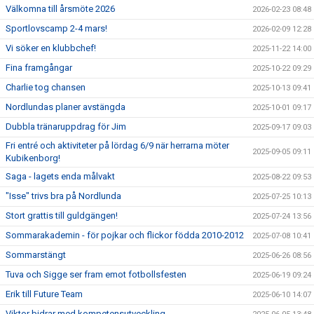
Välkomna till årsmöte 2026
2026-02-23 08:48
Sportlovscamp 2-4 mars!
2026-02-09 12:28
Vi söker en klubbchef!
2025-11-22 14:00
Fina framgångar
2025-10-22 09:29
Charlie tog chansen
2025-10-13 09:41
Nordlundas planer avstängda
2025-10-01 09:17
Dubbla tränaruppdrag för Jim
2025-09-17 09:03
Fri entré och aktiviteter på lördag 6/9 när herrarna möter
2025-09-05 09:11
Kubikenborg!
Saga - lagets enda målvakt
2025-08-22 09:53
"Isse" trivs bra på Nordlunda
2025-07-25 10:13
Stort grattis till guldgängen!
2025-07-24 13:56
Sommarakademin - för pojkar och flickor födda 2010-2012
2025-07-08 10:41
Sommarstängt
2025-06-26 08:56
Tuva och Sigge ser fram emot fotbollsfesten
2025-06-19 09:24
Erik till Future Team
2025-06-10 14:07
Viktor bidrar med kompetensutveckling