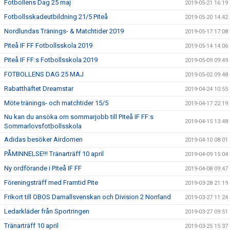
Fotbollens Dag 25 maj
2019-05-21 16:19
Fotbollsskadeutbildning 21/5 Piteå
2019-05-20 14:42
Nordlundas Tränings- & Matchtider 2019
2019-05-17 17:08
Piteå IF FF Fotbollsskola 2019
2019-05-14 14:06
Piteå IF FF:s Fotbollsskola 2019
2019-05-09 09:49
FOTBOLLENS DAG 25 MAJ
2019-05-02 09:48
Rabatthäftet Dreamstar
2019-04-24 10:55
Möte tränings- och matchtider 15/5
2019-04-17 22:19
Nu kan du ansöka om sommarjobb till Piteå IF FF:s
2019-04-15 13:48
Sommarlovsfotbollsskola
Adidas besöker Airdomen
2019-04-10 08:01
PÅMINNELSE!!! Tränarträff 10 april
2019-04-09 15:04
Ny ordförande i Piteå IF FF
2019-04-08 09:47
Föreningsträff med Framtid Pite
2019-03-28 21:19
Frikort till OBOS Damallsvenskan och Division 2 Norrland
2019-03-27 11:24
Ledarkläder från Sportringen
2019-03-27 09:51
Tränarträff 10 april
2019-03-25 15:37