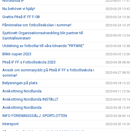
Nordlunda IP
2023-06-01 11:51
Nu behöver vi hjälp!
2023-05-29 13:42
Grattis Piteå IF FF F-08
2023-05-24 13:36
Påminnelse om fotbollsskolan i sommar!
2023-05-24 10:29
Sjuttioett Organisationsutveckling blir partner till
2023-05-09 13:54
Samhällsvinsten!
Utdelning av fotbollar till våra blivande "PIFFARE"
2023-05-04 12:48
Blikk-cupen 2023
2023-05-03 12:00
Piteå IF FF:s Fotbollsskola 2023
2023-04-28 08:00
Ansök om sommarjobb på Piteå IF FF:s fotbollsskola i
2023-04-27 08:55
sommar!
Belysningen på plats
2023-04-18 15:22
Avskottning Nordlunda
2023-04-11 12:56
Avskottning Nordlunda INSTÄLLT
2023-04-03 15:14
Avskottning Nordlunda
2023-03-28 15:49
INFO FÖRENINGSSÄLJ: SPORTLOTTEN
2023-03-28 06:14
Intersport
2023-03-20 14:26