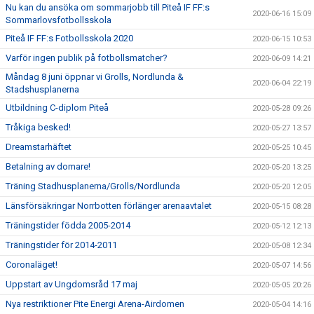
Nu kan du ansöka om sommarjobb till Piteå IF FF:s
2020-06-16 15:09
Sommarlovsfotbollsskola
Piteå IF FF:s Fotbollsskola 2020
2020-06-15 10:53
Varför ingen publik på fotbollsmatcher?
2020-06-09 14:21
Måndag 8 juni öppnar vi Grolls, Nordlunda &
2020-06-04 22:19
Stadshusplanerna
Utbildning C-diplom Piteå
2020-05-28 09:26
Tråkiga besked!
2020-05-27 13:57
Dreamstarhäftet
2020-05-25 10:45
Betalning av domare!
2020-05-20 13:25
Träning Stadhusplanerna/Grolls/Nordlunda
2020-05-20 12:05
Länsförsäkringar Norrbotten förlänger arenaavtalet
2020-05-15 08:28
Träningstider födda 2005-2014
2020-05-12 12:13
Träningstider för 2014-2011
2020-05-08 12:34
Coronaläget!
2020-05-07 14:56
Uppstart av Ungdomsråd 17 maj
2020-05-05 20:26
Nya restriktioner Pite Energi Arena-Airdomen
2020-05-04 14:16