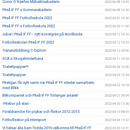
Conor O´Keefes Målvaktsakademi
2022-06-08 14:55
Piteå IF FF:s Sommarakademi
2022-06-08 14:20
Piteå IF FF Fotbollsskola 2022
2022-05-31 16:20
Piteå IF FF:s Fotbollsskola 2022
2022-05-25 11:00
Jubel i Piteå IF FF– nytt konstgräs på Nordlunda
2022-05-12 14:16
Fotbollsskolan Piteå IF FF 2022
2022-05-12 10:33
Tränarutbildning C-Diplom
2022-05-12 09:06
SCA:s Skogshinderbana
2022-05-11 10:29
Toalettpapper!!!
2022-04-26 16:06
Toalettpapper
2022-04-25 15:34
Piteligan får nytt namn när Piteå IF FF inleder samarbete
2022-04-22 14:18
med Blikk
Bilkompaniet och Piteå IF FF förlänger avtalet!
2022-04-21 09:04
-Pitebor på stan -
2022-04-20 13:30
Föräldramöte för pojkar och flickor 2012-2015
2022-04-13 08:59
Fotbollsskor på Intersport
2022-04-04 13:22
Vi hälsar alla barn födda 2016 välkomna till Piteå IF FF
2022-03-30 14:31