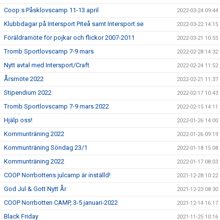
Coop:s Påsklovscamp 11-13 april
2022-03-24 09:44
Klubbdagar på Intersport Piteå samt Intersport.se
2022-03-22 14:15
Föräldramöte för pojkar och flickor 2007-2011
2022-03-21 10:55
Tromb Sportlovscamp 7-9 mars
2022-02-28 14:32
Nytt avtal med Intersport/Craft
2022-02-24 11:52
Årsmöte 2022
2022-02-21 11:37
Stipendium 2022
2022-02-17 10:43
Tromb Sportlovscamp 7-9 mars 2022
2022-02-15 14:11
Hjälp oss!
2022-01-26 14:00
Kommunträning 2022
2022-01-26 09:19
Kommunträning Söndag 23/1
2022-01-18 15:08
Kommunträning 2022
2022-01-17 08:03
COOP Norrbottens julcamp är inställd!
2021-12-28 10:22
God Jul & Gott Nytt År
2021-12-23 08:30
COOP Norrbotten CAMP, 3-5 januari-2022
2021-12-14 16:17
Black Friday
2021-11-25 10:16