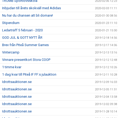
TROMB Sportlovsskola
2020-02-06 12:23
Inbjudan till årets skokväll med Adidas
2020-02-03 11:11
Nu har du chansen att bli domare!
2020-01-30 08:56
Stipendium
2020-01-23 11:10
Ledarträff 5 februari - 2020
2020-01-21 15:00
GOD JUL & GOTT NYTT ÅR
2019-12-18 14:56
Brev från Piteå Summer Games
2019-12-17 14:06
Vintercamp
2019-12-13 13:16
Vinnare presentkort Stora COOP
2019-12-12 12:48
1 timme kvar
2019-12-12 10:26
1 dag kvar till Piteå IF FF:s julauktion
2019-12-11 10:28
Idrottsauktionen.se
2019-12-09 16:03
Idrottsauktionen.se
2019-12-05 11:51
Idrottsauktionen.se
2019-12-04 13:58
Idrottsauktionen.se
2019-12-02 09:38
Idrottsauktionen.se
2019-11-28 10:14