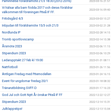
Påminnelse föräldramöte 21/3 18.30 (2012-2016)
2023-03-16 21:57
Vi hälsar alla barn födda 2017 och deras föräldrar
2023-03-16 09:40
välkommen till föreningen Piteå IF FF.
Fritidsgård 4/3
2023-03-03 15:27
Inbjudan till föräldramöte 15/3 och 21/3
2023-03-02 21:28
Nordlunda IP
2023-02-28 14:15
Tromb sportlovscamp
2023-02-14 15:38
Årsmöte 2023
2023-02-06 11:15
Stipendium 2023
2023-02-06 10:29
Ledarupptakt 27 feb kl 19.00
2023-01-31 08:11
Nattfotboll
2023-01-26 11:56
Äntligen Fredag med Pitemodellen
2023-01-24 16:15
Event för ungdomar fredag 20/1
2023-01-18 08:32
Tränarutbildning SVFF-D
2023-01-17 16:23
God Jul och Gott Nytt År önskar Piteå IF FF
2022-12-22 12:27
Stipendium 2023
2022-12-14 15:31
Julklappstips!
2022-12-13 15:04