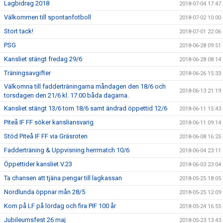
Lagbidrag 2018
2018-07-04 17:47
Välkommen till spontanfotboll
2018-07-02 10:00
Stort tack!
2018-07-01 22:06
PSG
2018-06-28 09:51
Kansliet stängt fredag 29/6
2018-06-28 08:14
Träningsavgifter
2018-06-26 15:33
Välkomna till fadderträningarna måndagen den 18/6 och
2018-06-13 21:19
torsdagen den 21/6 kl. 17:00 båda dagarna.
Kansliet stängt 13/6 tom 18/6 samt ändrad öppettid 12/6
2018-06-11 15:43
Piteå IF FF söker kansliansvarig
2018-06-11 09:14
Stöd Piteå IF FF via Gräsroten
2018-06-08 16:25
Fadderträning & Uppvisning herrmatch 10/6
2018-06-04 23:11
Öppettider kansliet V.23
2018-06-03 23:04
Ta chansen att tjäna pengar till lagkassan
2018-05-25 18:05
Nordlunda öppnar mån 28/5
2018-05-25 12:09
Kom på LF på lördag och fira PIF 100 år
2018-05-24 16:55
Jubileumsfest 26 maj
2018-05-23 13:43