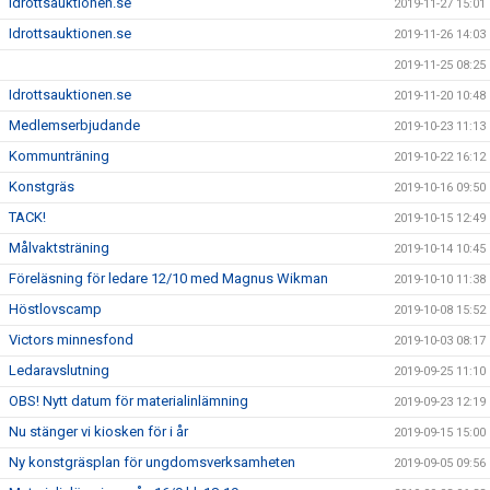
Idrottsauktionen.se
2019-11-27 15:01
Idrottsauktionen.se
2019-11-26 14:03
2019-11-25 08:25
Idrottsauktionen.se
2019-11-20 10:48
Medlemserbjudande
2019-10-23 11:13
Kommunträning
2019-10-22 16:12
Konstgräs
2019-10-16 09:50
TACK!
2019-10-15 12:49
Målvaktsträning
2019-10-14 10:45
Föreläsning för ledare 12/10 med Magnus Wikman
2019-10-10 11:38
Höstlovscamp
2019-10-08 15:52
Victors minnesfond
2019-10-03 08:17
Ledaravslutning
2019-09-25 11:10
OBS! Nytt datum för materialinlämning
2019-09-23 12:19
Nu stänger vi kiosken för i år
2019-09-15 15:00
Ny konstgräsplan för ungdomsverksamheten
2019-09-05 09:56