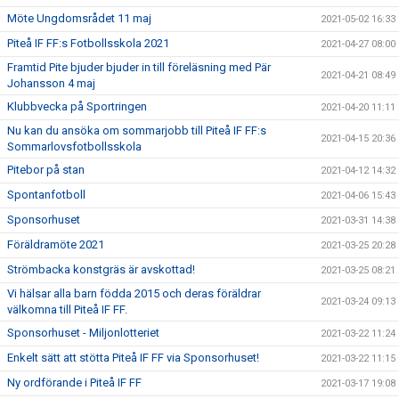
Möte Ungdomsrådet 11 maj
2021-05-02 16:33
Piteå IF FF:s Fotbollsskola 2021
2021-04-27 08:00
Framtid Pite bjuder bjuder in till föreläsning med Pär
2021-04-21 08:49
Johansson 4 maj
Klubbvecka på Sportringen
2021-04-20 11:11
Nu kan du ansöka om sommarjobb till Piteå IF FF:s
2021-04-15 20:36
Sommarlovsfotbollsskola
Pitebor på stan
2021-04-12 14:32
Spontanfotboll
2021-04-06 15:43
Sponsorhuset
2021-03-31 14:38
Föräldramöte 2021
2021-03-25 20:28
Strömbacka konstgräs är avskottad!
2021-03-25 08:21
Vi hälsar alla barn födda 2015 och deras föräldrar
2021-03-24 09:13
välkomna till Piteå IF FF.
Sponsorhuset - Miljonlotteriet
2021-03-22 11:24
Enkelt sätt att stötta Piteå IF FF via Sponsorhuset!
2021-03-22 11:15
Ny ordförande i Piteå IF FF
2021-03-17 19:08