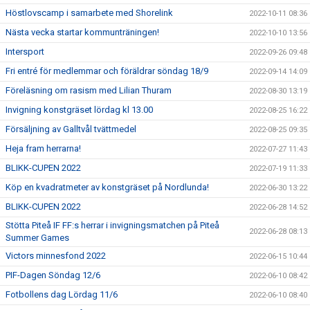
Höstlovscamp i samarbete med Shorelink
2022-10-11 08:36
Nästa vecka startar kommunträningen!
2022-10-10 13:56
Intersport
2022-09-26 09:48
Fri entré för medlemmar och föräldrar söndag 18/9
2022-09-14 14:09
Föreläsning om rasism med Lilian Thuram
2022-08-30 13:19
Invigning konstgräset lördag kl 13.00
2022-08-25 16:22
Försäljning av Galltvål tvättmedel
2022-08-25 09:35
Heja fram herrarna!
2022-07-27 11:43
BLIKK-CUPEN 2022
2022-07-19 11:33
Köp en kvadratmeter av konstgräset på Nordlunda!
2022-06-30 13:22
BLIKK-CUPEN 2022
2022-06-28 14:52
Stötta Piteå IF FF:s herrar i invigningsmatchen på Piteå
2022-06-28 08:13
Summer Games
Victors minnesfond 2022
2022-06-15 10:44
PIF-Dagen Söndag 12/6
2022-06-10 08:42
Fotbollens dag Lördag 11/6
2022-06-10 08:40