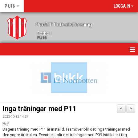
P U16
LOGGA IN
Piteå IF Fotbollsförening
Fotboll
PU16
HEM
NYHETER
MATCHER
TRUPPEN
Inga träningar med P11
<
>
KALENDER
2023-10-12 14:57
Hej!
BILDGALLERI
Dagens träning med P11 är inställd. Framöver blir det inga träningar med
den yngre årskullen. Eventuellt blir det träningar med P09 istället ett tag