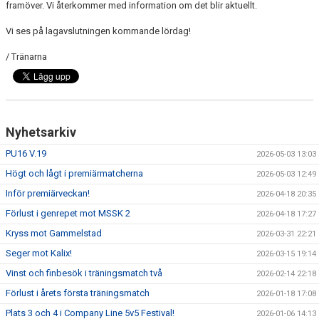
framöver. Vi återkommer med information om det blir aktuellt.
DOKUMENT
Vi ses på lagavslutningen kommande lördag!
KONTAKT
/ Tränarna
Nyhetsarkiv
PU16 V.19
2026-05-03 13:03
Högt och lågt i premiärmatcherna
2026-05-03 12:49
Inför premiärveckan!
2026-04-18 20:35
Förlust i genrepet mot MSSK 2
2026-04-18 17:27
Kryss mot Gammelstad
2026-03-31 22:21
Seger mot Kalix!
2026-03-15 19:14
Vinst och finbesök i träningsmatch två
2026-02-14 22:18
Förlust i årets första träningsmatch
2026-01-18 17:08
Plats 3 och 4 i Company Line 5v5 Festival!
2026-01-06 14:13