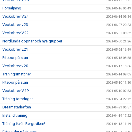
2021-06-21 15:12
Försäljning
2021-06-16 06:49
Veckobrev V.24
2021-06-14 09:34
Veckobrev v.23
2021-06-07 20:23
Veckobrev V.22
2021-05-31 08:32
Nordlunda öppnar och nya grupper
2021-05-30 21:26
Veckobrev v.21
2021-05-24 16:49
Pitebor på stan
2021-05-18 08:58
Veckobrev v.20
2021-05-17 15:36
Träningsmatcher
2021-05-14 09:05
Pitebor på stan
2021-05-10 11:30
Veckobrev V.19
2021-05-10 07:53
Träning torsdagar
2021-05-04 22:12
Dreamstarhäften
2021-04-29 06:57
Inställd träning
2021-04-19 17:22
Träning ikväll Bergsviken!
2021-04-13 11:19
Extra tider påsklovet