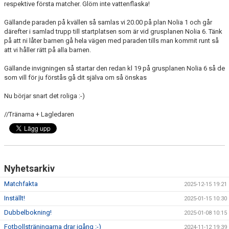
respektive första matcher. Glöm inte vattenflaska!
BILDGALLERI
Gällande paraden på kvällen så samlas vi 20.00 på plan Nolia 1 och går
DOKUMENT
därefter i samlad trupp till startplatsen som är vid grusplanen Nolia 6. Tänk
på att ni låter barnen gå hela vägen med paraden tills man kommit runt så
KONTAKT
att vi håller rätt på alla barnen.
Gällande invigningen så startar den redan kl 19 på grusplanen Nolia 6 så de
GÄSTBOK
som vill för ju förstås gå dit själva om så önskas
MEDLEMSKAP
Nu börjar snart det roliga :-)
//Tränarna + Lagledaren
Nyhetsarkiv
Matchfakta
2025-12-15 19:21
Inställt!
2025-01-15 10:30
Dubbelbokning!
2025-01-08 10:15
Fotbollsträningarna drar igång :-)
2024-11-12 19:39