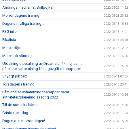
Ändringar i schemat Bollpojkar!
2022-05-26 11:52
Morrondagens träning!
2022-05-21 23:32
Dagens frivilliga träning...
2022-05-18 15:33
PSG info
2022-05-16 14:01
Fikalista
2022-05-15 23:48
Matchtröjor
2022-05-15 12:27
Match på söndag!
2022-05-13 16:26
Utdelning o betalning av Dreamstar 14 maj samt
2022-05-13 14:59
påminnelse betalning för lagavgift o toappaper
Snyggt jobbat!
2022-05-11 07:05
Torsdagens träning..
2022-05-10 20:41
Påminnelse avhämtning toapapper samt
2022-05-10 10:34
aktiviteter/planering säsong 2022
Till de som ska hämta...
2022-05-08 14:55
Grisberget idag...
2022-05-08 11:53
Dagen och morrondagen!
2022-05-07 15:59
Morrondagens träningsmatcher!