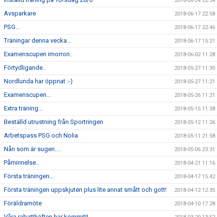
2018-06-24 22:34
Avsparkare
2018-06-17 22:58
PSG...
2018-06-17 22:46
Träningar denna vecka...
2018-06-17 15:21
Examenscupen imorron..
2018-06-02 11:28
Förtydligande..
2018-05-27 11:30
Nordlunda har öppnat :-)
2018-05-27 11:21
Examenscupen...
2018-05-26 11:21
Extra träning...
2018-05-15 11:38
Beställd utrustning från Sportringen
2018-05-12 11:26
Arbetspass PSG och Nolia
2018-05-11 21:58
Nån som är sugen....
2018-05-06 23:31
Påminnelse..
2018-04-21 11:16
Första träningen...
2018-04-17 15:42
Första träningen uppskjuten plus lite annat smått och gott!
2018-04-12 12:35
Föräldramöte
2018-04-10 17:28
Våra rabatthäften har kommit!!