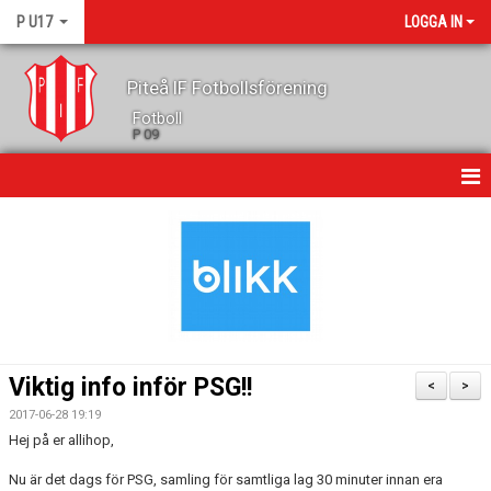
P U17
LOGGA IN
Piteå IF Fotbollsförening
Fotboll
P 09
HEM
NYHETER
MATCHER
KALENDER
Viktig info inför PSG!!
<
>
TRUPPEN
2017-06-28 19:19
Hej på er allihop,
LAGETS SPONSORER
Nu är det dags för PSG, samling för samtliga lag 30 minuter innan era