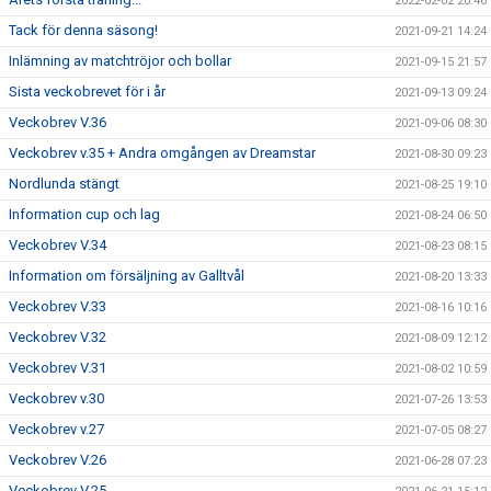
2022-02-02 20:46
Tack för denna säsong!
2021-09-21 14:24
Inlämning av matchtröjor och bollar
2021-09-15 21:57
Sista veckobrevet för i år
2021-09-13 09:24
Veckobrev V.36
2021-09-06 08:30
Veckobrev v.35 + Andra omgången av Dreamstar
2021-08-30 09:23
Nordlunda stängt
2021-08-25 19:10
Information cup och lag
2021-08-24 06:50
Veckobrev V.34
2021-08-23 08:15
Information om försäljning av Galltvål
2021-08-20 13:33
Veckobrev V.33
2021-08-16 10:16
Veckobrev V.32
2021-08-09 12:12
Veckobrev V.31
2021-08-02 10:59
Veckobrev v.30
2021-07-26 13:53
Veckobrev v.27
2021-07-05 08:27
Veckobrev V.26
2021-06-28 07:23
Veckobrev V.25