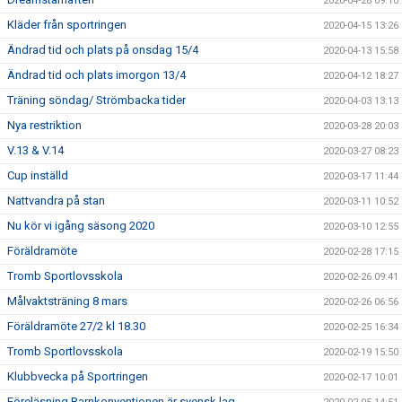
2020-04-28 09:10
Kläder från sportringen
2020-04-15 13:26
Ändrad tid och plats på onsdag 15/4
2020-04-13 15:58
Ändrad tid och plats imorgon 13/4
2020-04-12 18:27
Träning söndag/ Strömbacka tider
2020-04-03 13:13
Nya restriktion
2020-03-28 20:03
V.13 & V.14
2020-03-27 08:23
Cup inställd
2020-03-17 11:44
Nattvandra på stan
2020-03-11 10:52
Nu kör vi igång säsong 2020
2020-03-10 12:55
Föräldramöte
2020-02-28 17:15
Tromb Sportlovsskola
2020-02-26 09:41
Målvaktsträning 8 mars
2020-02-26 06:56
Föräldramöte 27/2 kl 18.30
2020-02-25 16:34
Tromb Sportlovsskola
2020-02-19 15:50
Klubbvecka på Sportringen
2020-02-17 10:01
Föreläsning Barnkonventionen är svensk lag