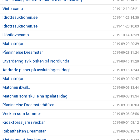
2020-02-05 14:51
Vintercamp
2019-12-19 08:21
Idrottsauktionen.se
2019-11-26 14:30
Idrottsauktionen.se
2019-11-20 10:03
Höstlovscamp
2019-10-14 13:39
Matchtröjor
2019-09-29 20:39
Påminnelse Dreamstar
2019-09-28 11:24
Utvärdering av kiosken på Nordlunda.
2019-09-16 11:20
Ändrade planer på avslutningen idag!
2019-09-15 13:43
Matchtröjor
2019-09-09 20:47
Matchen ikväll..
2019-09-09 13:44
Matchen som skulle ha spelats idag...
2019-09-08 19:34
Påminnelse Dreamstarhäften
2019-09-08 10:03
Veckan som kommer...
2019-09-06 08:56
Kioskförsäljare i veckan
2019-09-04 08:12
Rabatthäften Dreamstar
2019-09-02 18:13
Match mot A-jaur lördag