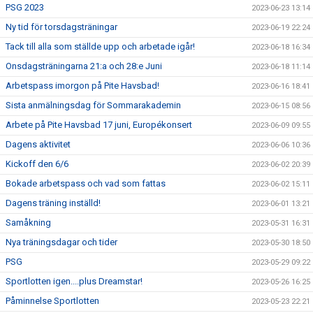
PSG 2023
2023-06-23 13:14
Ny tid för torsdagsträningar
2023-06-19 22:24
Tack till alla som ställde upp och arbetade igår!
2023-06-18 16:34
Onsdagsträningarna 21:a och 28:e Juni
2023-06-18 11:14
Arbetspass imorgon på Pite Havsbad!
2023-06-16 18:41
Sista anmälningsdag för Sommarakademin
2023-06-15 08:56
Arbete på Pite Havsbad 17 juni, Europékonsert
2023-06-09 09:55
Dagens aktivitet
2023-06-06 10:36
Kickoff den 6/6
2023-06-02 20:39
Bokade arbetspass och vad som fattas
2023-06-02 15:11
Dagens träning inställd!
2023-06-01 13:21
Samåkning
2023-05-31 16:31
Nya träningsdagar och tider
2023-05-30 18:50
PSG
2023-05-29 09:22
Sportlotten igen....plus Dreamstar!
2023-05-26 16:25
Påminnelse Sportlotten
2023-05-23 22:21