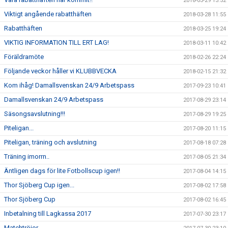
2018-03-29 13:52
Viktigt angående rabatthäften
2018-03-28 11:55
Rabatthäften
2018-03-25 19:24
VIKTIG INFORMATION TILL ERT LAG!
2018-03-11 10:42
Föräldramöte
2018-02-26 22:24
Följande veckor håller vi KLUBBVECKA
2018-02-15 21:32
Kom ihåg! Damallsvenskan 24/9 Arbetspass
2017-09-23 10:41
Damallsvenskan 24/9 Arbetspass
2017-08-29 23:14
Säsongsavslutning!!!
2017-08-29 19:25
Piteligan...
2017-08-20 11:15
Piteligan, träning och avslutning
2017-08-18 07:28
Träning imorrn..
2017-08-05 21:34
Äntligen dags för lite Fotbollscup igen!!
2017-08-04 14:15
Thor Sjöberg Cup igen...
2017-08-02 17:58
Thor Sjöberg Cup
2017-08-02 16:45
Inbetalning till Lagkassa 2017
2017-07-30 23:17
Matchtröjor