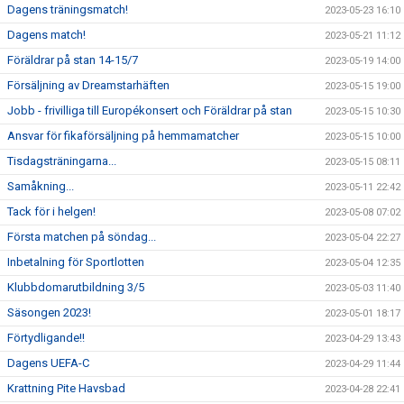
Dagens träningsmatch!
2023-05-23 16:10
Dagens match!
2023-05-21 11:12
Föräldrar på stan 14-15/7
2023-05-19 14:00
Försäljning av Dreamstarhäften
2023-05-15 19:00
Jobb - frivilliga till Europékonsert och Föräldrar på stan
2023-05-15 10:30
Ansvar för fikaförsäljning på hemmamatcher
2023-05-15 10:00
Tisdagsträningarna...
2023-05-15 08:11
Samåkning...
2023-05-11 22:42
Tack för i helgen!
2023-05-08 07:02
Första matchen på söndag...
2023-05-04 22:27
Inbetalning för Sportlotten
2023-05-04 12:35
Klubbdomarutbildning 3/5
2023-05-03 11:40
Säsongen 2023!
2023-05-01 18:17
Förtydligande!!
2023-04-29 13:43
Dagens UEFA-C
2023-04-29 11:44
Krattning Pite Havsbad
2023-04-28 22:41