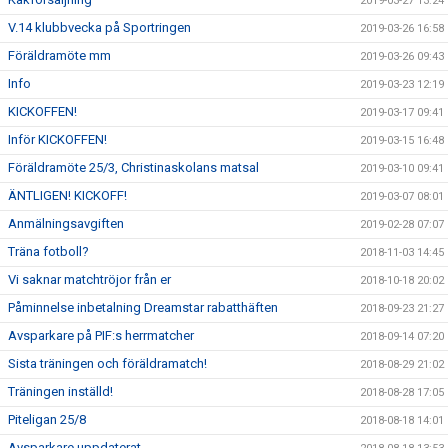
2019-03-27 13:24
V.14 klubbvecka på Sportringen
2019-03-26 16:58
Föräldramöte mm
2019-03-26 09:43
Info
2019-03-23 12:19
KICKOFFEN!
2019-03-17 09:41
Inför KICKOFFEN!
2019-03-15 16:48
Föräldramöte 25/3, Christinaskolans matsal
2019-03-10 09:41
ÄNTLIGEN! KICKOFF!
2019-03-07 08:01
Anmälningsavgiften
2019-02-28 07:07
Träna fotboll?
2018-11-03 14:45
Vi saknar matchtröjor från er
2018-10-18 20:02
Påminnelse inbetalning Dreamstar rabatthäften
2018-09-23 21:27
Avsparkare på PIF:s herrmatcher
2018-09-14 07:20
Sista träningen och föräldramatch!
2018-08-29 21:02
Träningen inställd!
2018-08-28 17:05
Piteligan 25/8
2018-08-18 14:01
Avsparkare uppdaterat