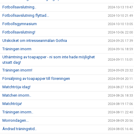
Fotbollsavslutning..
2024-10-13 19:47
Fotbollsavslutning flyttad...
2024-10-10 21:49
Fotbollsgymnasium
2024-10-10 13:05
Fotbollsavslutning!
2024-10-06 22:00
Utskicket om intresseanmälan Gothia
2024-09-25 17:39
Träningen imorrn
2024-09-16 18:59
Uthämtning av toapapper - ni som inte hade möjlighet
2024-09-11 15:01
utsatt dag!
Träningen imorrn!
2024-09-09 23:32
Försäljning av toapapper till föreningen
2024-09-04 20:11
Matchtröja idag!
2024-08-27 15:54
Matchen imorrn..
2024-08-26 18:33
Matchtröja!
2024-08-19 17:06
Träningen imorrn..
2024-08-11 22:40
Morrondagen...
2024-08-09 20:56
Ändrad träningstid..
2024-08-05 16:46