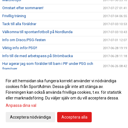
2017-07-30 23:10
Omstart efter sommaren!
2017-07-27 01:41
Frivillig träning
2017-07-04 06:55
Tack till alla föräldrar
2017-07-03 10:53
Välkomna till spontanfotboll på Nordlunda
2017-07-03 10:43
Info om Disco/PSG-festen
2017-07-01 12:07
Viktig info inför PSG!!
2017-06-28 19:19
Info till de med arbetspass på Strömbacka
2017-06-28 11:18
Hur agerar jag som förälder till barn i PIF under PSG och
2017-06-26 08:42
framöver...
PSG 2017
2017-06-25 14:57
För att hemsidan ska fungera korrekt använder vi nödvändiga
Förtydligande
2017-06-18 16:38
cookies från SportAdmin. Dessa går inte att stänga av.
Träning
Föreningen kan också använda frivilliga cookies, t.ex. för statistik
2017-06-13 18:03
eller marknadsföring. Du väljer själv om du vill acceptera dessa.
Examnescupen...
2017-06-07 17:39
Anpassa dina val
Examenscupen igen...
2017-06-07 07:36
Examenscupen
2017-06-05 18:44
Acceptera nödvändiga
Acceptera alla
Examenscupen
2017-06-04 22:49