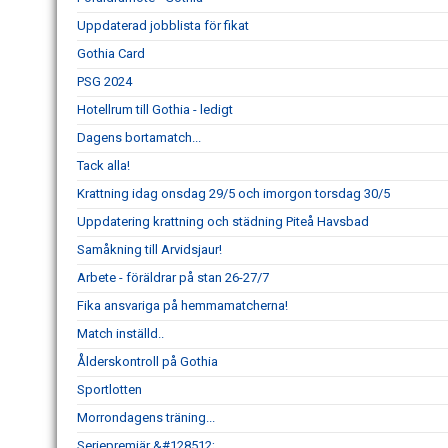
Uppdaterad jobblista för fikat
Gothia Card
PSG 2024
Hotellrum till Gothia - ledigt
Dagens bortamatch...
Tack alla!
Krattning idag onsdag 29/5 och imorgon torsdag 30/5
Uppdatering krattning och städning Piteå Havsbad
Samåkning till Arvidsjaur!
Arbete - föräldrar på stan 26-27/7
Fika ansvariga på hemmamatcherna!
Match inställd..
Ålderskontroll på Gothia
Sportlotten
Morrondagens träning...
Seriepremiär &#128512;