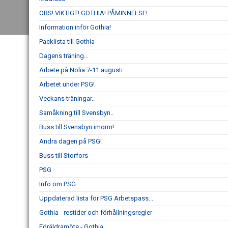
OBS! VIKTIGT! GOTHIA! PÅMINNELSE!
Information inför Gothia!
Packlista till Gothia
Dagens träning...
Arbete på Nolia 7-11 augusti
Arbetet under PSG!
Veckans träningar..
Samåkning till Svensbyn..
Buss till Svensbyn imorrn!
Andra dagen på PSG!
Buss till Storfors
PSG
Info om PSG
Uppdaterad lista för PSG Arbetspass...
Gothia - restider och förhållningsregler
Föräldramöte - Gothia