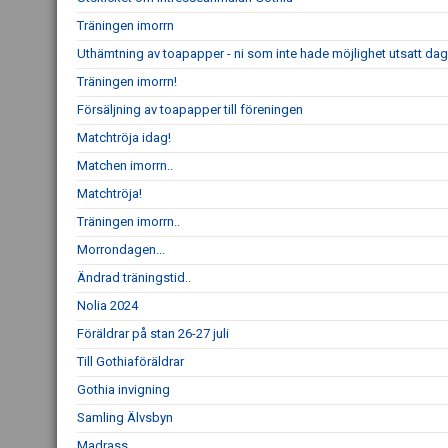
Träningen imorrn
Uthämtning av toapapper - ni som inte hade möjlighet utsatt dag
Träningen imorrn!
Försäljning av toapapper till föreningen
Matchtröja idag!
Matchen imorrn..
Matchtröja!
Träningen imorrn..
Morrondagen...
Ändrad träningstid..
Nolia 2024
Föräldrar på stan 26-27 juli
Till Gothiaföräldrar
Gothia invigning
Samling Älvsbyn
Madrass