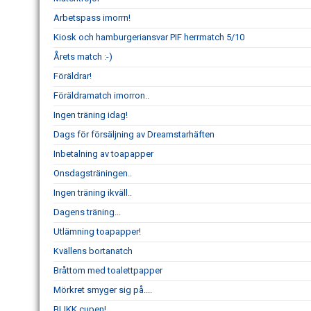
Arbetspass imorrn!
Kiosk och hamburgeriansvar PIF herrmatch 5/10
Årets match :-)
Föräldrar!
Föräldramatch imorron..
Ingen träning idag!
Dags för försäljning av Dreamstarhäften
Inbetalning av toapapper
Onsdagsträningen..
Ingen träning ikväll..
Dagens träning...
Utlämning toapapper!
Kvällens bortanatch
Bråttom med toalettpapper
Mörkret smyger sig på....
BLIKK cupen!