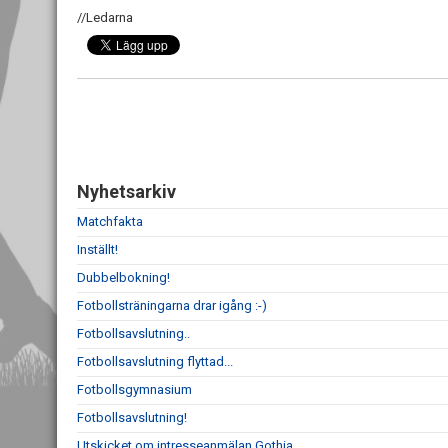
//Ledarna
Nyhetsarkiv
Matchfakta
Inställt!
Dubbelbokning!
Fotbollsträningarna drar igång :-)
Fotbollsavslutning..
Fotbollsavslutning flyttad...
Fotbollsgymnasium
Fotbollsavslutning!
Utskicket om intresseanmälan Gothia