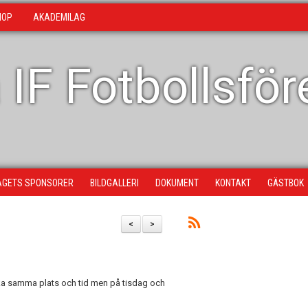
HOP
AKADEMILAG
 IF Fotbollsfö
AGETS SPONSORER
BILDGALLERI
DOKUMENT
KONTAKT
GÄSTBOK
<
>
ka samma plats och tid men på tisdag och