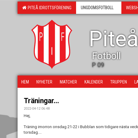
PITEÅ IDROTTSFÖRENING
UNGDOMSFOTBOLL
WEBS
Piteå
Fotboll
P 09
HEM
NYHETER
MATCHER
KALENDER
TRUPPEN
L
Träningar...
2022-04-12 06:48
Hej,
Träning imorron onsdag 21-22 i Bubblan som tidigare nästa vec
torsdag....