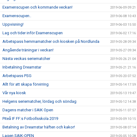
Examenscupen och kommande veckan!
2019-06-09 09:21
Examenscupen..
2019-06-08 10:43
Uppvisning!
2019-06-03 15:50
Lag och tider inför Examenscupen
2019-06-02 17:16
Arbetspass hemmamatcher och kiosken på Nordlunda
2019-05-28 09:34
Angående träningar i veckan!
2019-05-27 09:34
Nästa veckas seriematcher
2019-05-26 21:04
Inbetalning Dreamstar
2019-05-21 21:16
Arbetspass PSG
2019-05-20 07:52
Allt för att skapa förvirring
2019-05-14 17:59
Vår nya kiosk
2019-05-13 19:47
Helgens seriematcher, lördag och söndag
2019-05-12 14:38
Dagens matcher i SAIK Open
2019-05-11 07:57
Piteå IF FF:s Fotbollsskola 2019
2019-05-09 10:15
Betalning av Dreamstar häften och kakor!
2019-05-08 07:14
Lagen SAIK-OPEN
2019-05-05 10:28