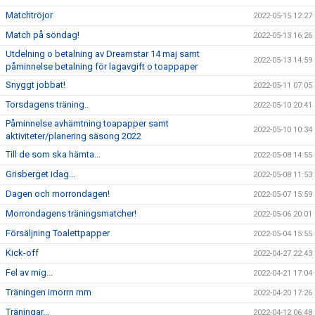
Matchtröjor
2022-05-15 12:27
Match på söndag!
2022-05-13 16:26
Utdelning o betalning av Dreamstar 14 maj samt
2022-05-13 14:59
påminnelse betalning för lagavgift o toappaper
Snyggt jobbat!
2022-05-11 07:05
Torsdagens träning..
2022-05-10 20:41
Påminnelse avhämtning toapapper samt
2022-05-10 10:34
aktiviteter/planering säsong 2022
Till de som ska hämta...
2022-05-08 14:55
Grisberget idag...
2022-05-08 11:53
Dagen och morrondagen!
2022-05-07 15:59
Morrondagens träningsmatcher!
2022-05-06 20:01
Försäljning Toalettpapper
2022-05-04 15:55
Kick-off
2022-04-27 22:43
Fel av mig...
2022-04-21 17:04
Träningen imorrn mm
2022-04-20 17:26
Träningar...
2022-04-12 06:48