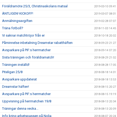
Föräldramöte 25/3, Christinaskolans matsal
2019-03-10 09:41
ÄNTLIGEN! KICKOFF!
2019-03-07 08:01
Anmälningsavgiften
2019-02-28 07:07
Träna fotboll?
2018-11-03 14:45
Vi saknar matchtröjor från er
2018-10-18 20:02
Påminnelse inbetalning Dreamstar rabatthäften
2018-09-23 21:27
Avsparkare på PIF:s herrmatcher
2018-09-14 07:20
Sista träningen och föräldramatch!
2018-08-29 21:02
Träningen inställd!
2018-08-28 17:05
Piteligan 25/8
2018-08-18 14:01
Avsparkare uppdaterat
2018-08-18 13:53
Dreamstar häften!
2018-08-15 20:27
Avsparkare på PIF:s herrmatcher
2018-08-15 19:19
Uppvisning på herrmatchen 19/8
2018-08-13 20:34
Träningar denna vecka...
2018-08-13 20:09
Info kring arbetspassen på Nolia
2018-08-07 20:24