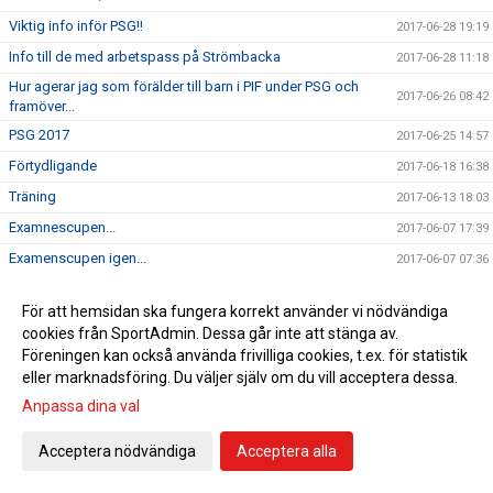
Viktig info inför PSG!!
2017-06-28 19:19
Info till de med arbetspass på Strömbacka
2017-06-28 11:18
Hur agerar jag som förälder till barn i PIF under PSG och
2017-06-26 08:42
framöver...
PSG 2017
2017-06-25 14:57
Förtydligande
2017-06-18 16:38
Träning
2017-06-13 18:03
Examnescupen...
2017-06-07 17:39
Examenscupen igen...
2017-06-07 07:36
Examenscupen
2017-06-05 18:44
För att hemsidan ska fungera korrekt använder vi nödvändiga
Examenscupen
2017-06-04 22:49
cookies från SportAdmin. Dessa går inte att stänga av.
Träning idag!
2017-06-04 11:06
Föreningen kan också använda frivilliga cookies, t.ex. för statistik
eller marknadsföring. Du väljer själv om du vill acceptera dessa.
PSG
2017-06-02 17:49
Anpassa dina val
Träningen på söndag 28/5
2017-05-26 14:42
PSG 2017
2017-05-23 17:16
Acceptera nödvändiga
Acceptera alla
Dessa spelare är anmälda till fotbollsskolan
2017-05-21 17:58