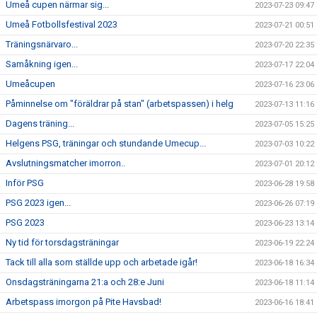
Umeå cupen närmar sig...
2023-07-23 09:47
Umeå Fotbollsfestival 2023
2023-07-21 00:51
Träningsnärvaro...
2023-07-20 22:35
Samåkning igen...
2023-07-17 22:04
Umeåcupen
2023-07-16 23:06
Påminnelse om "föräldrar på stan" (arbetspassen) i helg
2023-07-13 11:16
Dagens träning...
2023-07-05 15:25
Helgens PSG, träningar och stundande Umecup...
2023-07-03 10:22
Avslutningsmatcher imorron..
2023-07-01 20:12
Inför PSG
2023-06-28 19:58
PSG 2023 igen...
2023-06-26 07:19
PSG 2023
2023-06-23 13:14
Ny tid för torsdagsträningar
2023-06-19 22:24
Tack till alla som ställde upp och arbetade igår!
2023-06-18 16:34
Onsdagsträningarna 21:a och 28:e Juni
2023-06-18 11:14
Arbetspass imorgon på Pite Havsbad!
2023-06-16 18:41