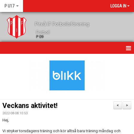
P U17
LOGGA IN
Piteå IF Fotbollsförening
Fotboll
P 09
HEM
NYHETER
MATCHER
KALENDER
Veckans aktivitet!
<
>
TRUPPEN
2022-08-08 10:53
Hej,
LAGETS SPONSORER
Vi stryker torsdagens träning och kör alltså bara träning måndag och