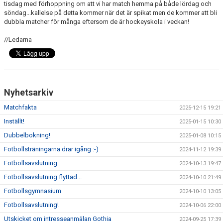
tisdag med förhoppning om att vi har match hemma på både lördag och
BILDGALLERI
söndag...kallelse på detta kommer när det är spikat men de kommer att bli
dubbla matcher för många eftersom de är hockeyskola i veckan!
DOKUMENT
//Ledarna
KONTAKT
GÄSTBOK
Nyhetsarkiv
MEDLEMSKAP
Matchfakta
2025-12-15 19:21
Inställt!
2025-01-15 10:30
Dubbelbokning!
2025-01-08 10:15
Fotbollsträningarna drar igång :-)
2024-11-12 19:39
Fotbollsavslutning..
2024-10-13 19:47
Fotbollsavslutning flyttad...
2024-10-10 21:49
Fotbollsgymnasium
2024-10-10 13:05
Fotbollsavslutning!
2024-10-06 22:00
Utskicket om intresseanmälan Gothia
2024-09-25 17:39