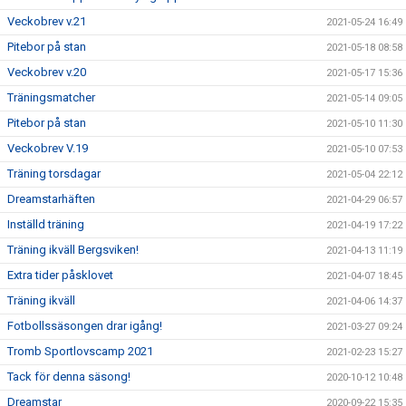
Veckobrev v.21
2021-05-24 16:49
Pitebor på stan
2021-05-18 08:58
Veckobrev v.20
2021-05-17 15:36
Träningsmatcher
2021-05-14 09:05
Pitebor på stan
2021-05-10 11:30
Veckobrev V.19
2021-05-10 07:53
Träning torsdagar
2021-05-04 22:12
Dreamstarhäften
2021-04-29 06:57
Inställd träning
2021-04-19 17:22
Träning ikväll Bergsviken!
2021-04-13 11:19
Extra tider påsklovet
2021-04-07 18:45
Träning ikväll
2021-04-06 14:37
Fotbollssäsongen drar igång!
2021-03-27 09:24
Tromb Sportlovscamp 2021
2021-02-23 15:27
Tack för denna säsong!
2020-10-12 10:48
Dreamstar
2020-09-22 15:35