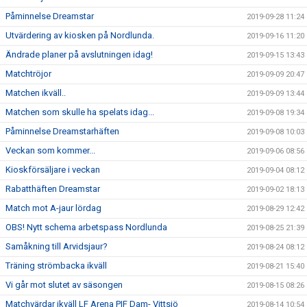
Påminnelse Dreamstar
2019-09-28 11:24
Utvärdering av kiosken på Nordlunda.
2019-09-16 11:20
Ändrade planer på avslutningen idag!
2019-09-15 13:43
Matchtröjor
2019-09-09 20:47
Matchen ikväll..
2019-09-09 13:44
Matchen som skulle ha spelats idag...
2019-09-08 19:34
Påminnelse Dreamstarhäften
2019-09-08 10:03
Veckan som kommer...
2019-09-06 08:56
Kioskförsäljare i veckan
2019-09-04 08:12
Rabatthäften Dreamstar
2019-09-02 18:13
Match mot A-jaur lördag
2019-08-29 12:42
OBS! Nytt schema arbetspass Nordlunda
2019-08-25 21:39
Samåkning till Arvidsjaur?
2019-08-24 08:12
Träning strömbacka ikväll
2019-08-21 15:40
Vi går mot slutet av säsongen
2019-08-15 08:26
Matchvärdar ikväll LF Arena PIF Dam- Vittsjö
2019-08-14 10:54