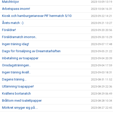
Matchtröjor
2023-10-09 13:19
Arbetspass imorrn!
2023-10-04 16:31
Kiosk och hamburgeriansvar PIF herrmatch 5/10
2023-09-22 14:21
Årets match :-)
2023-09-21 13:27
Föräldrar!
2023-09-20 20:56
Föräldramatch imorron..
2023-09-20 15:29
Ingen träning idag!
2023-09-07 17:48
Dags för försäljning av Dreamstarhäften
2023-09-05 21:22
Inbetalning av toapapper
2023-09-04 20:39
Onsdagsträningen..
2023-09-04 17:59
Ingen träning ikväll..
2023-09-03 18:31
Dagens träning...
2023-08-31 11:52
Utlämning toapapper!
2023-08-29 22:36
Kvällens bortanatch
2023-08-29 06:49
Bråttom med toalettpapper
2023-08-28 10:34
Mörkret smyger sig på....
2023-08-27 22:45