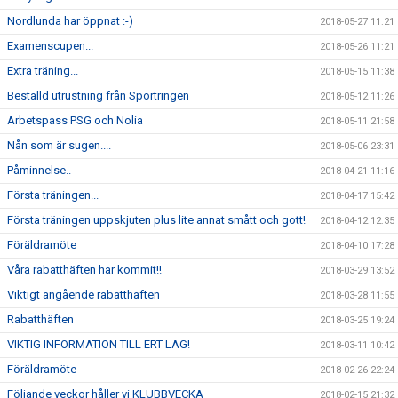
Nordlunda har öppnat :-)
2018-05-27 11:21
Examenscupen...
2018-05-26 11:21
Extra träning...
2018-05-15 11:38
Beställd utrustning från Sportringen
2018-05-12 11:26
Arbetspass PSG och Nolia
2018-05-11 21:58
Nån som är sugen....
2018-05-06 23:31
Påminnelse..
2018-04-21 11:16
Första träningen...
2018-04-17 15:42
Första träningen uppskjuten plus lite annat smått och gott!
2018-04-12 12:35
Föräldramöte
2018-04-10 17:28
Våra rabatthäften har kommit!!
2018-03-29 13:52
Viktigt angående rabatthäften
2018-03-28 11:55
Rabatthäften
2018-03-25 19:24
VIKTIG INFORMATION TILL ERT LAG!
2018-03-11 10:42
Föräldramöte
2018-02-26 22:24
Följande veckor håller vi KLUBBVECKA
2018-02-15 21:32