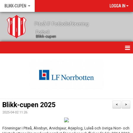
BLIKK-CUPEN
LOGGA IN
Piteå IF Fotbollsförening
Fotboll
Blikk-cupen
HEM
NYHETER
CUPENS SPONSORER
SPELSCHEMAN BLIKK-CUPEN 2025
Blikk-cupen 2025
<
>
KONTAKT
2025-04-02 11:26
Föreningar i Piteå, Älvsbyn, Arvidsjaur, Arjeplog, Luleå och övriga Norr- och