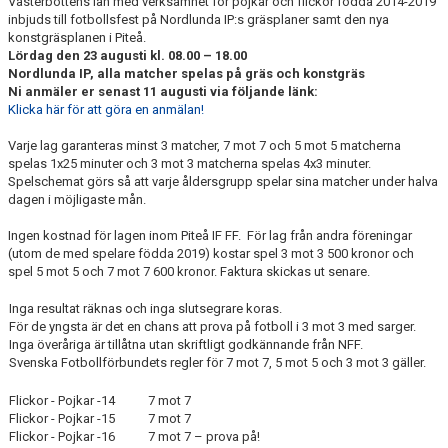
Västerbottens län med verksamhet för pojkar och flickor födda 2014-2019
inbjuds till fotbollsfest på Nordlunda IP:s gräsplaner samt den nya
konstgräsplanen i Piteå.
Lördag den 23 augusti kl. 08.00 – 18.00
Nordlunda IP, alla matcher spelas på gräs och konstgräs
Ni anmäler er senast 11 augusti via följande länk:
Klicka här för att göra en anmälan!
Varje lag garanteras minst 3 matcher, 7 mot 7 och 5 mot 5 matcherna
spelas 1x25 minuter och 3 mot 3 matcherna spelas 4x3 minuter.
Spelschemat görs så att varje åldersgrupp spelar sina matcher under halva
dagen i möjligaste mån.
Ingen kostnad för lagen inom Piteå IF FF. För lag från andra föreningar
(utom de med spelare födda 2019) kostar spel 3 mot 3 500 kronor och
spel 5 mot 5 och 7 mot 7 600 kronor. Faktura skickas ut senare.
Inga resultat räknas och inga slutsegrare koras.
För de yngsta är det en chans att prova på fotboll i 3 mot 3 med sarger.
Inga överåriga är tillåtna utan skriftligt godkännande från NFF.
Svenska Fotbollförbundets regler för 7 mot 7, 5 mot 5 och 3 mot 3 gäller.
Flickor - Pojkar -14 7 mot 7
Flickor - Pojkar -15 7 mot 7
Flickor - Pojkar -16 7 mot 7 – prova på!