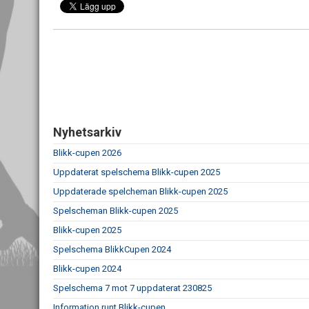
Nyhetsarkiv
Blikk-cupen 2026
Uppdaterat spelschema Blikk-cupen 2025
Uppdaterade spelcheman Blikk-cupen 2025
Spelscheman Blikk-cupen 2025
Blikk-cupen 2025
Spelschema BlikkCupen 2024
Blikk-cupen 2024
Spelschema 7 mot 7 uppdaterat 230825
Information runt Blikk-cupen