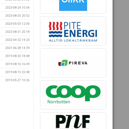
2023-08-24 10:54
2023-08-20 20:52
2023-05-03 12:00
2022-08-21 20:18
2022-04-22 14:23
2021-06-28 14:39
2019-08-20 18:48
2019-08-16 16:49
2019-08-15 22:48
2019-05-27 10:26