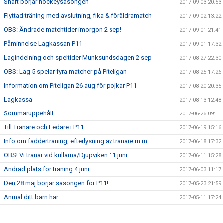
Snart börjar hockeysäsongen
2017-09-03 20:53
Flyttad träning med avslutning, fika & föräldramatch
2017-09-02 13:22
OBS: Ändrade matchtider imorgon 2 sep!
2017-09-01 21:41
Påminnelse Lagkassan P11
2017-09-01 17:32
Lagindelning och speltider Munksundsdagen 2 sep
2017-08-27 22:30
OBS: Lag 5 spelar fyra matcher på Piteligan
2017-08-25 17:26
Information om Piteligan 26 aug för pojkar P11
2017-08-20 20:35
Lagkassa
2017-08-13 12:48
Sommaruppehåll
2017-06-26 09:11
Till Tränare och Ledare i P11
2017-06-19 15:16
Info om fadderträning, efterlysning av tränare m.m.
2017-06-18 17:32
OBS! Vi tränar vid kullarna/Djupviken 11 juni
2017-06-11 15:28
Ändrad plats för träning 4 juni
2017-06-03 11:17
Den 28 maj börjar säsongen för P11!
2017-05-23 21:59
Anmäl ditt barn här
2017-05-11 17:24
Tränar t-shirt
2017-04-27 16:08