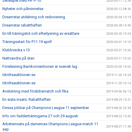
Seriespel med PIF P-10
2020-05-17 12:34
Nyheter och påminnelse
2020-05-12 08:36
Dreamstar utdelning och redovisning
2020-05-04 13:19
Dreamstar rabatthäften
2020-04-28 14:40
En till träningstid och efterlysning av ersättare
2020-04-20 19:24
Träningsstart för P11 19 april!
2020-04-01 19:10
Klubbvecka v.13
2020-03-21 10:26
Nattvandra på stan
2020-03-11 10:55
Föreläsning Barnkonventionen är svensk lag
2020-02-05 14:55
Idrottsauktionen.se
2019-11-26 14:24
Idrottsauktionen.se
2019-11-20 10:14
Avslutning med föräldramatch och fika
2019-09-06 06:13
En sista insats: Rabatthäften
2019-08-29 13:21
Dessa jobbar på Champions League 11 september
2019-08-26 22:34
Info om fadderträningarna 27 och 29 augusti
2019-08-22 13:45
Arbetsinsats på damernas Champions League-match 11
2019-08-21 11:38
sep