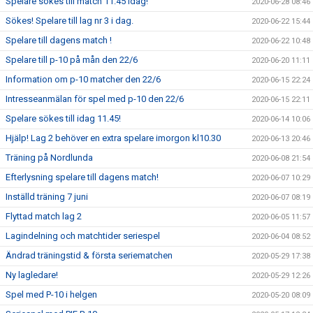
Spelare sökes till match 11.45 idag!
2020-06-28 08:46
Sökes! Spelare till lag nr 3 i dag.
2020-06-22 15:44
Spelare till dagens match !
2020-06-22 10:48
Spelare till p-10 på mån den 22/6
2020-06-20 11:11
Information om p-10 matcher den 22/6
2020-06-15 22:24
Intresseanmälan för spel med p-10 den 22/6
2020-06-15 22:11
Spelare sökes till idag 11.45!
2020-06-14 10:06
Hjälp! Lag 2 behöver en extra spelare imorgon kl10.30
2020-06-13 20:46
Träning på Nordlunda
2020-06-08 21:54
Efterlysning spelare till dagens match!
2020-06-07 10:29
Inställd träning 7 juni
2020-06-07 08:19
Flyttad match lag 2
2020-06-05 11:57
Lagindelning och matchtider seriespel
2020-06-04 08:52
Ändrad träningstid & första seriematchen
2020-05-29 17:38
Ny lagledare!
2020-05-29 12:26
Spel med P-10 i helgen
2020-05-20 08:09