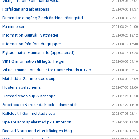
Viktig info om kommande vecka
2021-09-03 22:04
Förfrågan ang arbetspass
2021-09-03 19:37
Dreamstar omgång 2 och ändring träningstid
2021-08-30 22:31
Påminnelser
2021-08-24 21:00
Information Galltvål Tvättmedel
2021-08-23 12:12
Information från föräldragruppen
2021-08-17 17:40
Flyttad match + annan info (uppdaterad)
2021-08-14 13:28
VIKTIG information till lag 2 i helgen
2021-08-05 09:10
Viktig läsning Föräldrar inför Gammelstads IF Cup
2021-08-05 08:14
Matchtider Gammelstads cup
2021-08-01 22:09
Höstens spelschema
2021-07-30 22:00
Gammelstads cup & seriespel
2021-07-28 11:58
Arbetspass Nordlunda kiosk + dammatch
2021-07-23 14:10
Kallelse till Gammelstads cup
2021-07-05 23:14
Spelare som spelar med p-10 imorgon
2021-07-03 19:38
Bad vid Norrstrand efter träningen idag
2021-07-02 15:55