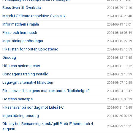
Buss även till Överkalix
2024-08-29 17:10
Match i Gällivare respektive Överkalix
2024-08-26 20:48
Inför matchen i Pajala
2024-08-19 18:01
Pizza och herrmatch
2024-08-18 08:49
Inga träningar söndagar
2024-08-15 22:19
Fikalistan för hösten uppdaterad
2024-08-13 16:53
Onsdag
2024-08-12 17:45
Höstens seriematcher
2024-08-11 13:12
Söndagens träning inställd
2024-08-09 18:19
Lagavgift alternativt fikalotteri
2024-08-07 10:55
Fikaansvar till helgens matcher under "Noliahelgen"
2024-08-04 19:47
Höstens seriespel
2024-08-03 08:19
Fikaansvar på söndag mot Luleå FC
2024-07-31 12:48
Ingen träning onsdag
2024-07-30 07:09
Obs ny tid! Bemanning kiosk/grill Piteå IF herrmatch 4
2024-07-29 16:11
augusti