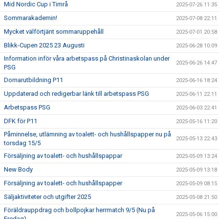
Mid Nordic Cup i Timrå
2025-07-26 11:35
Sommarakademin!
2025-07-08 22:11
Mycket välförtjänt sommaruppehåll
2025-07-01 20:58
Blikk-Cupen 2025 23 Augusti
2025-06-28 10:09
Information inför våra arbetspass på Christinaskolan under
2025-06-26 14:47
PSG
Domarutbildning P11
2025-06-16 18:24
Uppdaterad och redigerbar länk till arbetspass PSG
2025-06-11 22:11
Arbetspass PSG
2025-06-03 22:41
DFK för P11
2025-05-16 11:20
Påminnelse, utlämning av toalett- och hushållspapper nu på
2025-05-13 22:43
torsdag 15/5
Försäljning av toalett- och hushållspappar
2025-05-09 13:24
New Body
2025-05-09 13:18
Försäljning av toalett- och hushållspapper
2025-05-09 08:15
Säljaktiviteter och utgifter 2025
2025-05-08 21:50
Föräldrauppdrag och bollpojkar herrmatch 9/5 (Nu på
2025-05-06 15:00
Fredag)