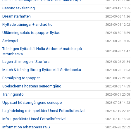
2023-09-13 21:48
Säsongsavslutning
2023-09-12 13:55
Dreamstarhäften
2023-09-06 11:26
Flyttade träningar + ändrad tid
2023-09-04 12:02
Utlämningsplats toapapper flyttad
2023-08-30 13:59
Seriespel
2023-08-28 18:15
Träningen flyttad till Nolia Airdome/ matcher på
2023-08-28 11:47
strömbacka
Lagen till imorgon i Storfors
2023-08-26 21:34
Match & träning lördag flyttade till Strömbacka
2023-08-25 11:03
Försäljning toapapper
2023-08-22 21:23
Spelschema höstens serieomgång.
2023-08-03 14:53
Träningsinfo
2023-08-01 20:08
Uppstart höstomgångens seriespel
2023-07-28 14:23
Lagindelning och speltider Umeå Fotbollsfestival
2023-07-19 22:12
Info + packlista Umeå Fotbollsfestival
2023-07-16 16:23
Information arbetspass PSG
2023-06-28 22:52