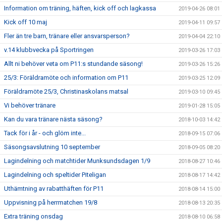
Information om träning, häften, kick off och lagkassa
2019-04-26 08:01
Kick off 10 maj
2019-04-11 09:57
Fler än tre barn, tränare eller ansvarsperson?
2019-04-04 22:10
v.14 klubbvecka på Sportringen
2019-03-26 17:03
Allt ni behöver veta om P11:s stundande säsong!
2019-03-26 15:26
25/3: Föräldramöte och information om P11
2019-03-25 12:09
Föräldramöte 25/3, Christinaskolans matsal
2019-03-10 09:45
Vi behöver tränare
2019-01-28 15:05
Kan du vara tränare nästa säsong?
2018-10-03 14:42
Tack för i år - och glöm inte...
2018-09-15 07:06
Säsongsavslutning 10 september
2018-09-05 08:20
Lagindelning och matchtider Munksundsdagen 1/9
2018-08-27 10:46
Lagindelning och speltider Piteligan
2018-08-17 14:42
Uthämtning av rabatthäften för P11
2018-08-14 15:00
Uppvisning på herrmatchen 19/8
2018-08-13 20:35
Extra träning onsdag
2018-08-10 06:58