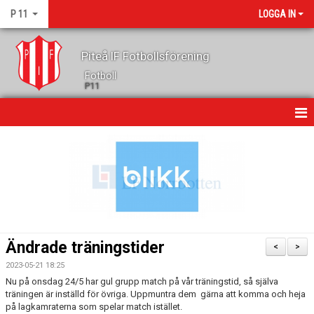
P 11
LOGGA IN
Piteå IF Fotbollsförening
Fotboll
P11
HEM
NYHETER
KALENDER
MATCHER
Ändrade träningstider
<
>
TRUPPEN
2023-05-21 18:25
Nu på onsdag 24/5 har gul grupp match på vår träningstid, så själva
GÄSTBOK
träningen är inställd för övriga. Uppmuntra dem gärna att komma och heja
på lagkamraterna som spelar match istället.