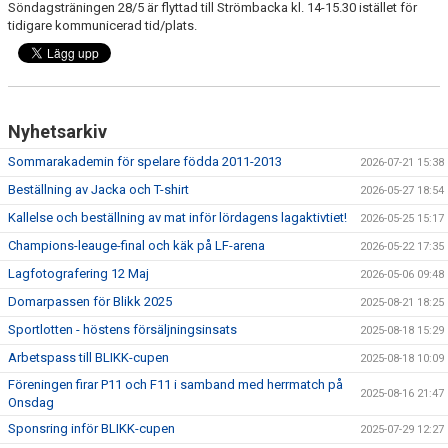
Söndagsträningen 28/5 är flyttad till Strömbacka kl. 14-15.30 istället för
DOKUMENT
tidigare kommunicerad tid/plats.
KONTAKT
MEDLEMSKAP
Nyhetsarkiv
Sommarakademin för spelare födda 2011-2013
2026-07-21 15:38
Beställning av Jacka och T-shirt
2026-05-27 18:54
Kallelse och beställning av mat inför lördagens lagaktivtiet!
2026-05-25 15:17
Champions-leauge-final och käk på LF-arena
2026-05-22 17:35
Lagfotografering 12 Maj
2026-05-06 09:48
Domarpassen för Blikk 2025
2025-08-21 18:25
Sportlotten - höstens försäljningsinsats
2025-08-18 15:29
Arbetspass till BLIKK-cupen
2025-08-18 10:09
Föreningen firar P11 och F11 i samband med herrmatch på
2025-08-16 21:47
Onsdag
Sponsring inför BLIKK-cupen
2025-07-29 12:27