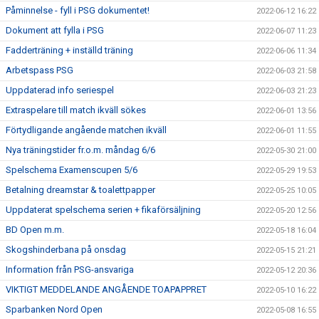
Påminnelse - fyll i PSG dokumentet!
2022-06-12 16:22
Dokument att fylla i PSG
2022-06-07 11:23
Fadderträning + inställd träning
2022-06-06 11:34
Arbetspass PSG
2022-06-03 21:58
Uppdaterad info seriespel
2022-06-03 21:23
Extraspelare till match ikväll sökes
2022-06-01 13:56
Förtydligande angående matchen ikväll
2022-06-01 11:55
Nya träningstider fr.o.m. måndag 6/6
2022-05-30 21:00
Spelschema Examenscupen 5/6
2022-05-29 19:53
Betalning dreamstar & toalettpapper
2022-05-25 10:05
Uppdaterat spelschema serien + fikaförsäljning
2022-05-20 12:56
BD Open m.m.
2022-05-18 16:04
Skogshinderbana på onsdag
2022-05-15 21:21
Information från PSG-ansvariga
2022-05-12 20:36
VIKTIGT MEDDELANDE ANGÅENDE TOAPAPPRET
2022-05-10 16:22
Sparbanken Nord Open
2022-05-08 16:55