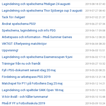
Lagindelning och spelschema Piteligan 24 augusti
2019-08-18 07:40
Lagindelning och spelschema Thor Sjöbergs cup 3 augusti
2019-07-27 08:40
Tack för i helgen!
2019-07-02 21:37
Ändrat spelschema PSG!
2019-06-27 07:34
Spelschema, lagindelning och info PSG
2019-06-17 09:08
Arbetspass och information - Piteå Summer Games
2019-06-12 08:20
VIKTIGT: Efterlysning matchtröjor
2019-06-04 08:20
Uppvisning!
2019-06-03 15:51
Lagindelning och spelschema Examenscupen 9 juni
2019-06-02 17:13
Träningar från nu och framåt
2019-05-27 10:32
Fyll i PSG-dokument senast idag 20 maj
2019-05-20 08:25
Fördelning av arbetspass PSG 2019
2019-05-13 21:18
Matchspel för P11 på Fotbollens Dag 25 maj
2019-05-12 14:21
Lagindelning och speltider SAIK Open 18 maj
2019-05-12 14:05
Vi kör ikväll - och håller tummarna!
2019-05-10 15:48
Piteå IF FF:s Fotbollsskola 2019
2019-05-09 10:24