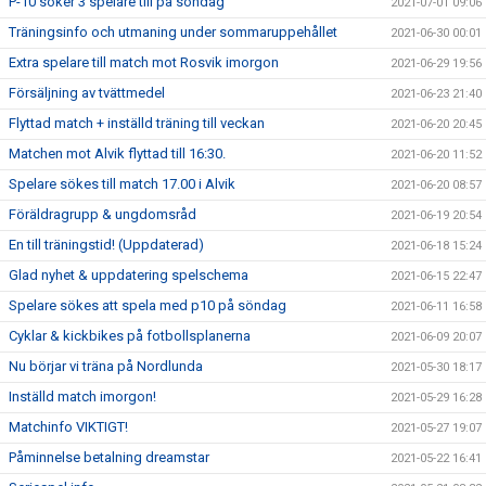
P-10 söker 3 spelare till på söndag
2021-07-01 09:06
Träningsinfo och utmaning under sommaruppehållet
2021-06-30 00:01
Extra spelare till match mot Rosvik imorgon
2021-06-29 19:56
Försäljning av tvättmedel
2021-06-23 21:40
Flyttad match + inställd träning till veckan
2021-06-20 20:45
Matchen mot Alvik flyttad till 16:30.
2021-06-20 11:52
Spelare sökes till match 17.00 i Alvik
2021-06-20 08:57
Föräldragrupp & ungdomsråd
2021-06-19 20:54
En till träningstid! (Uppdaterad)
2021-06-18 15:24
Glad nyhet & uppdatering spelschema
2021-06-15 22:47
Spelare sökes att spela med p10 på söndag
2021-06-11 16:58
Cyklar & kickbikes på fotbollsplanerna
2021-06-09 20:07
Nu börjar vi träna på Nordlunda
2021-05-30 18:17
Inställd match imorgon!
2021-05-29 16:28
Matchinfo VIKTIGT!
2021-05-27 19:07
Påminnelse betalning dreamstar
2021-05-22 16:41