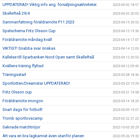
UPPDATERAD! Viktig info ang. försäljningsaktiviteter.
2023-05-02 18:57
Skellefteå 29/4
2023-04-25 20:02
Sammanfattning föräldramöte P11 2023
2023-04-19 20:55
Spelschema Fritz Olsson Cup
2023-04-15 19:36
Föräldramöte måndag kväll
2023-04-14 17:07
VIKTIGT! Snabba svar önskas
2023-04-14 12:05
Kallelse till Sparbanken Nord Open samt Skellefteå
2023-04-12 20:55
Kvällens träning flyttad
2023-04-12 09:45
Träningsstart
2023-03-28 18:36
Sportlotten/Dreamstar UPPDATERAD!
2023-03-23 19:29
Fritz Olsson cup
2023-03-21 14:58
Föräldramöte imorgon
2023-03-14 18:20
Snart dags för fotboll!
2023-03-09 19:07
Tromb sportlovscamp
2023-02-22 21:22
Saknade matchtröjor
2022-10-03 20:29
Att vara en bra lagkamrat även utanför planen
2022-09-26 19:32