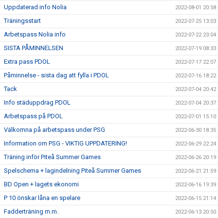
Uppdaterad info Nolia
2022-08-01 20:58
Träningsstart
2022-07-25 13:03
Arbetspass Nolia info
2022-07-22 23:04
SISTA PÅMINNELSEN
2022-07-19 08:33
Extra pass PDOL
2022-07-17 22:07
Påminnelse - sista dag att fylla i PDOL
2022-07-16 18:22
Tack
2022-07-04 20:42
Info städuppdrag PDOL
2022-07-04 20:37
Arbetspass på PDOL
2022-07-01 15:10
Välkomna på arbetspass under PSG
2022-06-30 18:35
Information om PSG - VIKTIG UPPDATERING!
2022-06-29 22:24
Träning inför Piteå Summer Games
2022-06-26 20:19
Spelschema + lagindelning Piteå Summer Games
2022-06-21 21:59
BD Open + lagets ekonomi
2022-06-16 19:39
P 10 önskar låna en spelare
2022-06-15 21:14
Fadderträning m.m.
2022-06-13 20:50