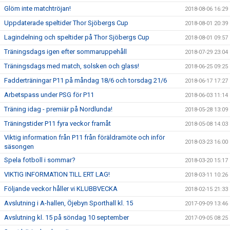
Glöm inte matchtröjan!
2018-08-06 16:29
Uppdaterade speltider Thor Sjöbergs Cup
2018-08-01 20:39
Lagindelning och speltider på Thor Sjöbergs Cup
2018-08-01 09:57
Träningsdags igen efter sommaruppehåll
2018-07-29 23:04
Träningsdags med match, solsken och glass!
2018-06-25 09:25
Fadderträningar P11 på måndag 18/6 och torsdag 21/6
2018-06-17 17:27
Arbetspass under PSG för P11
2018-06-03 11:14
Träning idag - premiär på Nordlunda!
2018-05-28 13:09
Träningstider P11 fyra veckor framåt
2018-05-08 14:03
Viktig information från P11 från föräldramöte och inför
2018-03-23 16:00
säsongen
Spela fotboll i sommar?
2018-03-20 15:17
VIKTIG INFORMATION TILL ERT LAG!
2018-03-11 10:26
Följande veckor håller vi KLUBBVECKA
2018-02-15 21:33
Avslutning i A-hallen, Öjebyn Sporthall kl. 15
2017-09-09 13:46
Avslutning kl. 15 på söndag 10 september
2017-09-05 08:25