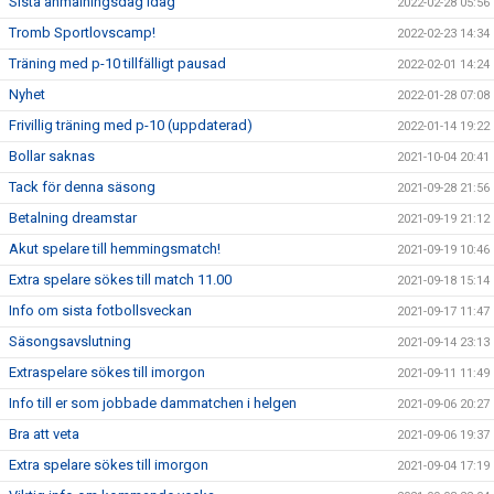
Sista anmälningsdag idag
2022-02-28 05:56
Tromb Sportlovscamp!
2022-02-23 14:34
Träning med p-10 tillfälligt pausad
2022-02-01 14:24
Nyhet
2022-01-28 07:08
Frivillig träning med p-10 (uppdaterad)
2022-01-14 19:22
Bollar saknas
2021-10-04 20:41
Tack för denna säsong
2021-09-28 21:56
Betalning dreamstar
2021-09-19 21:12
Akut spelare till hemmingsmatch!
2021-09-19 10:46
Extra spelare sökes till match 11.00
2021-09-18 15:14
Info om sista fotbollsveckan
2021-09-17 11:47
Säsongsavslutning
2021-09-14 23:13
Extraspelare sökes till imorgon
2021-09-11 11:49
Info till er som jobbade dammatchen i helgen
2021-09-06 20:27
Bra att veta
2021-09-06 19:37
Extra spelare sökes till imorgon
2021-09-04 17:19