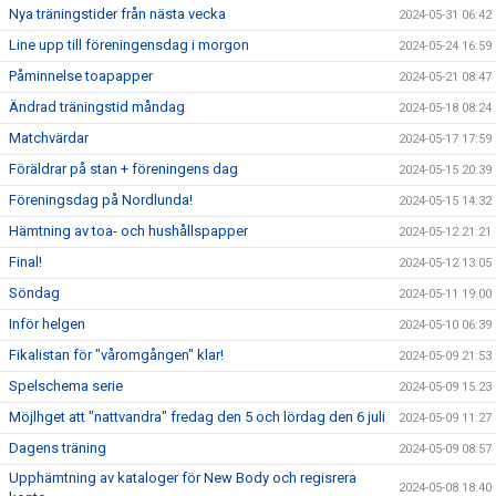
Nya träningstider från nästa vecka
2024-05-31 06:42
Line upp till föreningensdag i morgon
2024-05-24 16:59
Påminnelse toapapper
2024-05-21 08:47
Ändrad träningstid måndag
2024-05-18 08:24
Matchvärdar
2024-05-17 17:59
Föräldrar på stan + föreningens dag
2024-05-15 20:39
Föreningsdag på Nordlunda!
2024-05-15 14:32
Hämtning av toa- och hushållspapper
2024-05-12 21:21
Final!
2024-05-12 13:05
Söndag
2024-05-11 19:00
Inför helgen
2024-05-10 06:39
Fikalistan för "våromgången" klar!
2024-05-09 21:53
Spelschema serie
2024-05-09 15:23
Möjlhget att "nattvandra" fredag den 5 och lördag den 6 juli
2024-05-09 11:27
Dagens träning
2024-05-09 08:57
Upphämtning av kataloger för New Body och regisrera
2024-05-08 18:40