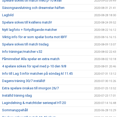
Spelare sökes till match med p-10 ikväll
2020-09-03 09:49
Säsongsavslutning och dreamstar-häften
2020-08-31 21:41
Lagbild
2020-08-28 18:00
Spelare sökes till kvällens match!
2020-08-24 09:52
Nytt lagfoto + förtydligande matcher
2020-08-22 16:12
Viktig info för er som spelar borta mot IBFF
2020-08-16 16:15
Spelare sökes till match tisdag
2020-08-09 13:07
Info träningar/matcher v.32
2020-08-02 22:43
Påminnelse! Alla spelar en extra match
2020-08-02 10:18
4 spelare sökes för spel med p-10 den 9/8
2020-08-01 20:46
Info till Lag 5 inför matchen på söndag kl 11.45
2020-07-31 13:12
Dagens träning 30/7 inställd!
2020-07-30 15:26
Extra spelare önskas till imorgon 26/7
2020-07-25 13:52
Inställd träning idag
2020-07-23 17:01
Lagindelning & matchtider seriespel HT-20
2020-07-14 16:48
Sommaruppehåll
2020-06-28 15:29