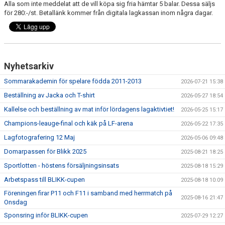
Alla som inte meddelat att de vill köpa sig fria hämtar 5 balar. Dessa säljs
DOKUMENT
för 280:-/st. Betallänk kommer från digitala lagkassan inom några dagar.
KONTAKT
MEDLEMSKAP
Nyhetsarkiv
Sommarakademin för spelare födda 2011-2013
2026-07-21 15:38
Beställning av Jacka och T-shirt
2026-05-27 18:54
Kallelse och beställning av mat inför lördagens lagaktivtiet!
2026-05-25 15:17
Champions-leauge-final och käk på LF-arena
2026-05-22 17:35
Lagfotografering 12 Maj
2026-05-06 09:48
Domarpassen för Blikk 2025
2025-08-21 18:25
Sportlotten - höstens försäljningsinsats
2025-08-18 15:29
Arbetspass till BLIKK-cupen
2025-08-18 10:09
Föreningen firar P11 och F11 i samband med herrmatch på
2025-08-16 21:47
Onsdag
Sponsring inför BLIKK-cupen
2025-07-29 12:27