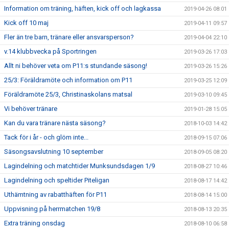
Information om träning, häften, kick off och lagkassa
2019-04-26 08:01
Kick off 10 maj
2019-04-11 09:57
Fler än tre barn, tränare eller ansvarsperson?
2019-04-04 22:10
v.14 klubbvecka på Sportringen
2019-03-26 17:03
Allt ni behöver veta om P11:s stundande säsong!
2019-03-26 15:26
25/3: Föräldramöte och information om P11
2019-03-25 12:09
Föräldramöte 25/3, Christinaskolans matsal
2019-03-10 09:45
Vi behöver tränare
2019-01-28 15:05
Kan du vara tränare nästa säsong?
2018-10-03 14:42
Tack för i år - och glöm inte...
2018-09-15 07:06
Säsongsavslutning 10 september
2018-09-05 08:20
Lagindelning och matchtider Munksundsdagen 1/9
2018-08-27 10:46
Lagindelning och speltider Piteligan
2018-08-17 14:42
Uthämtning av rabatthäften för P11
2018-08-14 15:00
Uppvisning på herrmatchen 19/8
2018-08-13 20:35
Extra träning onsdag
2018-08-10 06:58