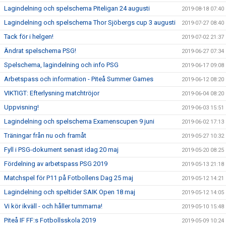
Lagindelning och spelschema Piteligan 24 augusti
2019-08-18 07:40
Lagindelning och spelschema Thor Sjöbergs cup 3 augusti
2019-07-27 08:40
Tack för i helgen!
2019-07-02 21:37
Ändrat spelschema PSG!
2019-06-27 07:34
Spelschema, lagindelning och info PSG
2019-06-17 09:08
Arbetspass och information - Piteå Summer Games
2019-06-12 08:20
VIKTIGT: Efterlysning matchtröjor
2019-06-04 08:20
Uppvisning!
2019-06-03 15:51
Lagindelning och spelschema Examenscupen 9 juni
2019-06-02 17:13
Träningar från nu och framåt
2019-05-27 10:32
Fyll i PSG-dokument senast idag 20 maj
2019-05-20 08:25
Fördelning av arbetspass PSG 2019
2019-05-13 21:18
Matchspel för P11 på Fotbollens Dag 25 maj
2019-05-12 14:21
Lagindelning och speltider SAIK Open 18 maj
2019-05-12 14:05
Vi kör ikväll - och håller tummarna!
2019-05-10 15:48
Piteå IF FF:s Fotbollsskola 2019
2019-05-09 10:24