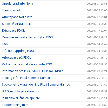
Uppdaterad info Nolia
2022-08-01 20:58
Träningsstart
2022-07-25 13:03
Arbetspass Nolia info
2022-07-22 23:04
SISTA PÅMINNELSEN
2022-07-19 08:33
Extra pass PDOL
2022-07-17 22:07
Påminnelse - sista dag att fylla i PDOL
2022-07-16 18:22
Tack
2022-07-04 20:42
Info städuppdrag PDOL
2022-07-04 20:37
Arbetspass på PDOL
2022-07-01 15:10
Välkomna på arbetspass under PSG
2022-06-30 18:35
Information om PSG - VIKTIG UPPDATERING!
2022-06-29 22:24
Träning inför Piteå Summer Games
2022-06-26 20:19
Spelschema + lagindelning Piteå Summer Games
2022-06-21 21:59
BD Open + lagets ekonomi
2022-06-16 19:39
P 10 önskar låna en spelare
2022-06-15 21:14
Fadderträning m.m.
2022-06-13 20:50