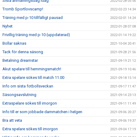
Sista anmälningsdag idag
2022-02-28 05:56
Tromb Sportlovscamp!
2022-02-23 14:34
Träning med p-10 tillfälligt pausad
2022-02-01 14:24
Nyhet
2022-01-28 07:08
Frivillig träning med p-10 (uppdaterad)
2022-01-14 19:22
Bollar saknas
2021-10-04 20:41
Tack för denna säsong
2021-09-28 21:56
Betalning dreamstar
2021-09-19 21:12
Akut spelare till hemmingsmatch!
2021-09-19 10:46
Extra spelare sökes till match 11.00
2021-09-18 15:14
Info om sista fotbollsveckan
2021-09-17 11:47
Säsongsavslutning
2021-09-14 23:13
Extraspelare sökes till imorgon
2021-09-11 11:49
Info till er som jobbade dammatchen i helgen
2021-09-06 20:27
Bra att veta
2021-09-06 19:37
Extra spelare sökes till imorgon
2021-09-04 17:19