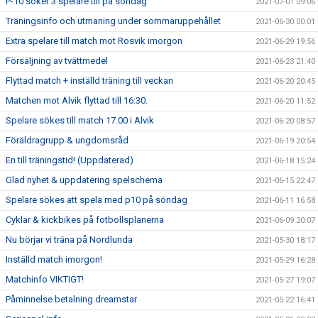
P-10 söker 3 spelare till på söndag
2021-07-01 09:06
Träningsinfo och utmaning under sommaruppehållet
2021-06-30 00:01
Extra spelare till match mot Rosvik imorgon
2021-06-29 19:56
Försäljning av tvättmedel
2021-06-23 21:40
Flyttad match + inställd träning till veckan
2021-06-20 20:45
Matchen mot Alvik flyttad till 16:30.
2021-06-20 11:52
Spelare sökes till match 17.00 i Alvik
2021-06-20 08:57
Föräldragrupp & ungdomsråd
2021-06-19 20:54
En till träningstid! (Uppdaterad)
2021-06-18 15:24
Glad nyhet & uppdatering spelschema
2021-06-15 22:47
Spelare sökes att spela med p10 på söndag
2021-06-11 16:58
Cyklar & kickbikes på fotbollsplanerna
2021-06-09 20:07
Nu börjar vi träna på Nordlunda
2021-05-30 18:17
Inställd match imorgon!
2021-05-29 16:28
Matchinfo VIKTIGT!
2021-05-27 19:07
Påminnelse betalning dreamstar
2021-05-22 16:41