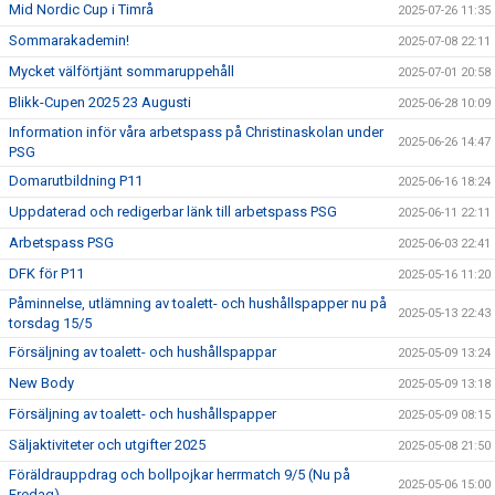
Mid Nordic Cup i Timrå
2025-07-26 11:35
Sommarakademin!
2025-07-08 22:11
Mycket välförtjänt sommaruppehåll
2025-07-01 20:58
Blikk-Cupen 2025 23 Augusti
2025-06-28 10:09
Information inför våra arbetspass på Christinaskolan under
2025-06-26 14:47
PSG
Domarutbildning P11
2025-06-16 18:24
Uppdaterad och redigerbar länk till arbetspass PSG
2025-06-11 22:11
Arbetspass PSG
2025-06-03 22:41
DFK för P11
2025-05-16 11:20
Påminnelse, utlämning av toalett- och hushållspapper nu på
2025-05-13 22:43
torsdag 15/5
Försäljning av toalett- och hushållspappar
2025-05-09 13:24
New Body
2025-05-09 13:18
Försäljning av toalett- och hushållspapper
2025-05-09 08:15
Säljaktiviteter och utgifter 2025
2025-05-08 21:50
Föräldrauppdrag och bollpojkar herrmatch 9/5 (Nu på
2025-05-06 15:00
Fredag)