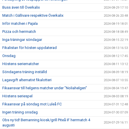
Buss även till Överkalix
2024-08-29 17:10
Match i Gällivare respektive Överkalix
2024-08-26 20:48
Inför matchen i Pajala
2024-08-19 18:01
Pizza och herrmatch
2024-08-18 08:49
Inga träningar söndagar
2024-08-15 22:19
Fikalistan för hösten uppdaterad
2024-08-13 16:53
Onsdag
2024-08-12 17:45
Höstens seriematcher
2024-08-11 13:12
Söndagens träning inställd
2024-08-09 18:19
Lagavgift alternativt fikalotteri
2024-08-07 10:55
Fikaansvar till helgens matcher under "Noliahelgen"
2024-08-04 19:47
Höstens seriespel
2024-08-03 08:19
Fikaansvar på söndag mot Luleå FC
2024-07-31 12:48
Ingen träning onsdag
2024-07-30 07:09
Obs ny tid! Bemanning kiosk/grill Piteå IF herrmatch 4
2024-07-29 16:11
augusti