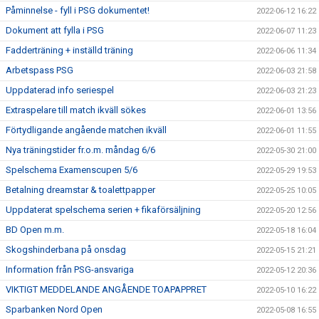
Påminnelse - fyll i PSG dokumentet!
2022-06-12 16:22
Dokument att fylla i PSG
2022-06-07 11:23
Fadderträning + inställd träning
2022-06-06 11:34
Arbetspass PSG
2022-06-03 21:58
Uppdaterad info seriespel
2022-06-03 21:23
Extraspelare till match ikväll sökes
2022-06-01 13:56
Förtydligande angående matchen ikväll
2022-06-01 11:55
Nya träningstider fr.o.m. måndag 6/6
2022-05-30 21:00
Spelschema Examenscupen 5/6
2022-05-29 19:53
Betalning dreamstar & toalettpapper
2022-05-25 10:05
Uppdaterat spelschema serien + fikaförsäljning
2022-05-20 12:56
BD Open m.m.
2022-05-18 16:04
Skogshinderbana på onsdag
2022-05-15 21:21
Information från PSG-ansvariga
2022-05-12 20:36
VIKTIGT MEDDELANDE ANGÅENDE TOAPAPPRET
2022-05-10 16:22
Sparbanken Nord Open
2022-05-08 16:55