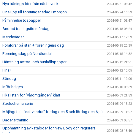
Nya träningstider från nästa vecka
2024-05-31 06:42
Line upp till föreningensdag i morgon
2024-05-24 16:59
Påminnelse toapapper
2024-05-21 08:47
Ändrad träningstid måndag
2024-05-18 08:24
Matchvärdar
2024-05-17 17:59
Föräldrar på stan + föreningens dag
2024-05-15 20:39
Föreningsdag på Nordlunda!
2024-05-15 14:32
Hämtning av toa- och hushållspapper
2024-05-12 21:21
Final!
2024-05-12 13:05
Söndag
2024-05-11 19:00
Inför helgen
2024-05-10 06:39
Fikalistan för "våromgången" klar!
2024-05-09 21:53
Spelschema serie
2024-05-09 15:23
Möjlhget att "nattvandra" fredag den 5 och lördag den 6 juli
2024-05-09 11:27
Dagens träning
2024-05-09 08:57
Upphämtning av kataloger för New Body och regisrera
2024-05-08 18:40