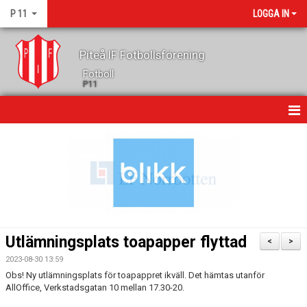
P 11
LOGGA IN
Piteå IF Fotbollsförening
Fotboll
P11
HEM
NYHETER
KALENDER
MATCHER
Utlämningsplats toapapper flyttad
<
>
TRUPPEN
2023-08-30 13:59
Obs! Ny utlämningsplats för toapappret ikväll. Det hämtas utanför
GÄSTBOK
AllOffice, Verkstadsgatan 10 mellan 17.30-20.