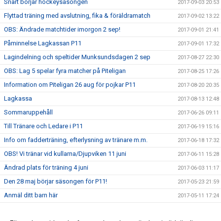
Snart börjar hockeysäsongen
2017-09-03 20:53
Flyttad träning med avslutning, fika & föräldramatch
2017-09-02 13:22
OBS: Ändrade matchtider imorgon 2 sep!
2017-09-01 21:41
Påminnelse Lagkassan P11
2017-09-01 17:32
Lagindelning och speltider Munksundsdagen 2 sep
2017-08-27 22:30
OBS: Lag 5 spelar fyra matcher på Piteligan
2017-08-25 17:26
Information om Piteligan 26 aug för pojkar P11
2017-08-20 20:35
Lagkassa
2017-08-13 12:48
Sommaruppehåll
2017-06-26 09:11
Till Tränare och Ledare i P11
2017-06-19 15:16
Info om fadderträning, efterlysning av tränare m.m.
2017-06-18 17:32
OBS! Vi tränar vid kullarna/Djupviken 11 juni
2017-06-11 15:28
Ändrad plats för träning 4 juni
2017-06-03 11:17
Den 28 maj börjar säsongen för P11!
2017-05-23 21:59
Anmäl ditt barn här
2017-05-11 17:24
Tränar t-shirt
2017-04-27 16:08