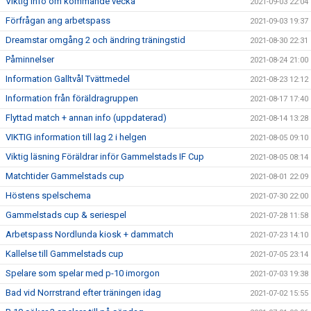
Viktig info om kommande vecka
2021-09-03 22:04
Förfrågan ang arbetspass
2021-09-03 19:37
Dreamstar omgång 2 och ändring träningstid
2021-08-30 22:31
Påminnelser
2021-08-24 21:00
Information Galltvål Tvättmedel
2021-08-23 12:12
Information från föräldragruppen
2021-08-17 17:40
Flyttad match + annan info (uppdaterad)
2021-08-14 13:28
VIKTIG information till lag 2 i helgen
2021-08-05 09:10
Viktig läsning Föräldrar inför Gammelstads IF Cup
2021-08-05 08:14
Matchtider Gammelstads cup
2021-08-01 22:09
Höstens spelschema
2021-07-30 22:00
Gammelstads cup & seriespel
2021-07-28 11:58
Arbetspass Nordlunda kiosk + dammatch
2021-07-23 14:10
Kallelse till Gammelstads cup
2021-07-05 23:14
Spelare som spelar med p-10 imorgon
2021-07-03 19:38
Bad vid Norrstrand efter träningen idag
2021-07-02 15:55