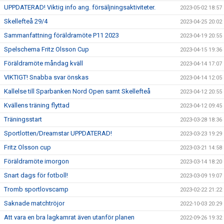
UPPDATERAD! Viktig info ang. försäljningsaktiviteter.
2023-05-02 18:57
Skellefteå 29/4
2023-04-25 20:02
Sammanfattning föräldramöte P11 2023
2023-04-19 20:55
Spelschema Fritz Olsson Cup
2023-04-15 19:36
Föräldramöte måndag kväll
2023-04-14 17:07
VIKTIGT! Snabba svar önskas
2023-04-14 12:05
Kallelse till Sparbanken Nord Open samt Skellefteå
2023-04-12 20:55
Kvällens träning flyttad
2023-04-12 09:45
Träningsstart
2023-03-28 18:36
Sportlotten/Dreamstar UPPDATERAD!
2023-03-23 19:29
Fritz Olsson cup
2023-03-21 14:58
Föräldramöte imorgon
2023-03-14 18:20
Snart dags för fotboll!
2023-03-09 19:07
Tromb sportlovscamp
2023-02-22 21:22
Saknade matchtröjor
2022-10-03 20:29
Att vara en bra lagkamrat även utanför planen
2022-09-26 19:32