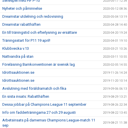
Seriespel med PIF P-10
2020-05-17 12:34
Nyheter och påminnelse
2020-05-12 08:36
Dreamstar utdelning och redovisning
2020-05-04 13:19
Dreamstar rabatthäften
2020-04-28 14:40
En till träningstid och efterlysning av ersättare
2020-04-20 19:24
Träningsstart för P11 19 april!
2020-04-01 19:10
Klubbvecka v.13
2020-03-21 10:26
Nattvandra på stan
2020-03-11 10:55
Föreläsning Barnkonventionen är svensk lag
2020-02-05 14:55
Idrottsauktionen.se
2019-11-26 14:24
Idrottsauktionen.se
2019-11-20 10:14
Avslutning med föräldramatch och fika
2019-09-06 06:13
En sista insats: Rabatthäften
2019-08-29 13:21
Dessa jobbar på Champions League 11 september
2019-08-26 22:34
Info om fadderträningarna 27 och 29 augusti
2019-08-22 13:45
Arbetsinsats på damernas Champions League-match 11
2019-08-21 11:38
sep