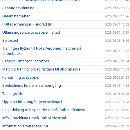
2023-09-13 21:48
Säsongsavslutning
2023-09-12 13:55
Dreamstarhäften
2023-09-06 11:26
Flyttade träningar + ändrad tid
2023-09-04 12:02
Utlämningsplats toapapper flyttad
2023-08-30 13:59
Seriespel
2023-08-28 18:15
Träningen flyttad till Nolia Airdome/ matcher på
2023-08-28 11:47
strömbacka
Lagen till imorgon i Storfors
2023-08-26 21:34
Match & träning lördag flyttade till Strömbacka
2023-08-25 11:03
Försäljning toapapper
2023-08-22 21:23
Spelschema höstens serieomgång.
2023-08-03 14:53
Träningsinfo
2023-08-01 20:08
Uppstart höstomgångens seriespel
2023-07-28 14:23
Lagindelning och speltider Umeå Fotbollsfestival
2023-07-19 22:12
Info + packlista Umeå Fotbollsfestival
2023-07-16 16:23
Information arbetspass PSG
2023-06-28 22:52