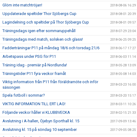
Glöm inte matchtröjan!
2018-08-06 16:29
Uppdaterade speltider Thor Sjöbergs Cup
2018-08-01 20:39
Lagindelning och speltider på Thor Sjöbergs Cup
2018-08-01 09:57
Träningsdags igen efter sommaruppehåll
2018-07-29 23:04
Träningsdags med match, solsken och glass!
2018-06-25 09:25
Fadderträningar P11 på måndag 18/6 och torsdag 21/6
2018-06-17 17:27
Arbetspass under PSG för P11
2018-06-03 11:14
Träning idag - premiär på Nordlunda!
2018-05-28 13:09
Träningstider P11 fyra veckor framåt
2018-05-08 14:03
Viktig information från P11 från föräldramöte och inför
2018-03-23 16:00
säsongen
Spela fotboll i sommar?
2018-03-20 15:17
VIKTIG INFORMATION TILL ERT LAG!
2018-03-11 10:26
Följande veckor håller vi KLUBBVECKA
2018-02-15 21:33
Avslutning i A-hallen, Öjebyn Sporthall kl. 15
2017-09-09 13:46
Avslutning kl. 15 på söndag 10 september
2017-09-05 08:25