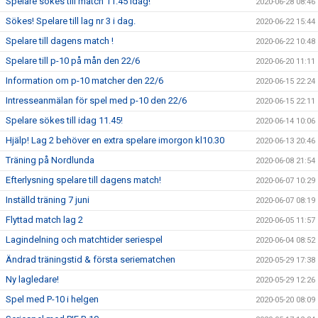
Spelare sökes till match 11.45 idag!
2020-06-28 08:46
Sökes! Spelare till lag nr 3 i dag.
2020-06-22 15:44
Spelare till dagens match !
2020-06-22 10:48
Spelare till p-10 på mån den 22/6
2020-06-20 11:11
Information om p-10 matcher den 22/6
2020-06-15 22:24
Intresseanmälan för spel med p-10 den 22/6
2020-06-15 22:11
Spelare sökes till idag 11.45!
2020-06-14 10:06
Hjälp! Lag 2 behöver en extra spelare imorgon kl10.30
2020-06-13 20:46
Träning på Nordlunda
2020-06-08 21:54
Efterlysning spelare till dagens match!
2020-06-07 10:29
Inställd träning 7 juni
2020-06-07 08:19
Flyttad match lag 2
2020-06-05 11:57
Lagindelning och matchtider seriespel
2020-06-04 08:52
Ändrad träningstid & första seriematchen
2020-05-29 17:38
Ny lagledare!
2020-05-29 12:26
Spel med P-10 i helgen
2020-05-20 08:09