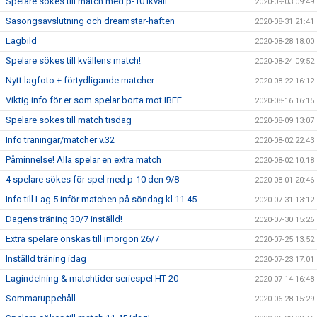
Spelare sökes till match med p-10 ikväll
2020-09-03 09:49
Säsongsavslutning och dreamstar-häften
2020-08-31 21:41
Lagbild
2020-08-28 18:00
Spelare sökes till kvällens match!
2020-08-24 09:52
Nytt lagfoto + förtydligande matcher
2020-08-22 16:12
Viktig info för er som spelar borta mot IBFF
2020-08-16 16:15
Spelare sökes till match tisdag
2020-08-09 13:07
Info träningar/matcher v.32
2020-08-02 22:43
Påminnelse! Alla spelar en extra match
2020-08-02 10:18
4 spelare sökes för spel med p-10 den 9/8
2020-08-01 20:46
Info till Lag 5 inför matchen på söndag kl 11.45
2020-07-31 13:12
Dagens träning 30/7 inställd!
2020-07-30 15:26
Extra spelare önskas till imorgon 26/7
2020-07-25 13:52
Inställd träning idag
2020-07-23 17:01
Lagindelning & matchtider seriespel HT-20
2020-07-14 16:48
Sommaruppehåll
2020-06-28 15:29