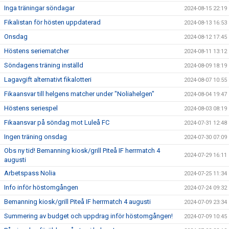
Inga träningar söndagar
2024-08-15 22:19
Fikalistan för hösten uppdaterad
2024-08-13 16:53
Onsdag
2024-08-12 17:45
Höstens seriematcher
2024-08-11 13:12
Söndagens träning inställd
2024-08-09 18:19
Lagavgift alternativt fikalotteri
2024-08-07 10:55
Fikaansvar till helgens matcher under "Noliahelgen"
2024-08-04 19:47
Höstens seriespel
2024-08-03 08:19
Fikaansvar på söndag mot Luleå FC
2024-07-31 12:48
Ingen träning onsdag
2024-07-30 07:09
Obs ny tid! Bemanning kiosk/grill Piteå IF herrmatch 4
2024-07-29 16:11
augusti
Arbetspass Nolia
2024-07-25 11:34
Info inför höstomgången
2024-07-24 09:32
Bemanning kiosk/grill Piteå IF herrmatch 4 augusti
2024-07-09 23:34
Summering av budget och uppdrag inför höstomgången!
2024-07-09 10:45