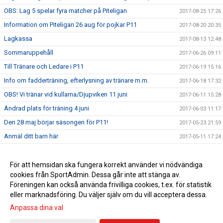
OBS: Lag 5 spelar fyra matcher på Piteligan
2017-08-25 17:26
Information om Piteligan 26 aug för pojkar P11
2017-08-20 20:35
Lagkassa
2017-08-13 12:48
Sommaruppehåll
2017-06-26 09:11
Till Tränare och Ledare i P11
2017-06-19 15:16
Info om fadderträning, efterlysning av tränare m.m.
2017-06-18 17:32
OBS! Vi tränar vid kullarna/Djupviken 11 juni
2017-06-11 15:28
Ändrad plats för träning 4 juni
2017-06-03 11:17
Den 28 maj börjar säsongen för P11!
2017-05-23 21:59
Anmäl ditt barn här
2017-05-11 17:24
Tränar t-shirt
2017-04-27 16:08
Välkomna till upptaktsträff för föräldrar till barn födda 2011
För att hemsidan ska fungera korrekt använder vi nödvändiga
2017-04-24 12:31
cookies från SportAdmin. Dessa går inte att stänga av.
Välkommen att spela fotboll i Piteå IF
2017-02-14 06:37
Föreningen kan också använda frivilliga cookies, t.ex. för statistik
eller marknadsföring. Du väljer själv om du vill acceptera dessa.
Anpassa dina val
Cookie-inställningar
Gå till Webbversion