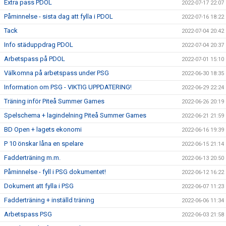
Extra pass PDOL
2022-07-17 22:07
Påminnelse - sista dag att fylla i PDOL
2022-07-16 18:22
Tack
2022-07-04 20:42
Info städuppdrag PDOL
2022-07-04 20:37
Arbetspass på PDOL
2022-07-01 15:10
Välkomna på arbetspass under PSG
2022-06-30 18:35
Information om PSG - VIKTIG UPPDATERING!
2022-06-29 22:24
Träning inför Piteå Summer Games
2022-06-26 20:19
Spelschema + lagindelning Piteå Summer Games
2022-06-21 21:59
BD Open + lagets ekonomi
2022-06-16 19:39
P 10 önskar låna en spelare
2022-06-15 21:14
Fadderträning m.m.
2022-06-13 20:50
Påminnelse - fyll i PSG dokumentet!
2022-06-12 16:22
Dokument att fylla i PSG
2022-06-07 11:23
Fadderträning + inställd träning
2022-06-06 11:34
Arbetspass PSG
2022-06-03 21:58