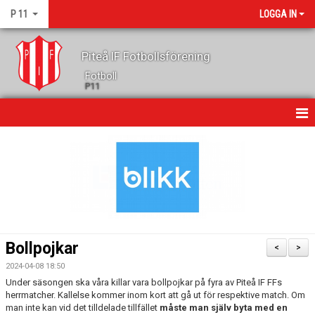
P 11
LOGGA IN
Piteå IF Fotbollsförening
Fotboll
P11
HEM
NYHETER
KALENDER
MATCHER
Bollpojkar
<
>
TRUPPEN
2024-04-08 18:50
Under säsongen ska våra killar vara bollpojkar på fyra av Piteå IF FFs
GÄSTBOK
herrmatcher. Kallelse kommer inom kort att gå ut för respektive match. Om
man inte kan vid det tilldelade tillfället
måste
man själv byta med en