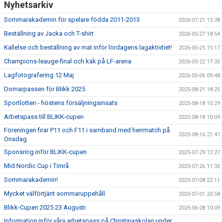
Nyhetsarkiv
Sommarakademin för spelare födda 2011-2013
2026-07-21 15:38
Beställning av Jacka och T-shirt
2026-05-27 18:54
Kallelse och beställning av mat inför lördagens lagaktivtiet!
2026-05-25 15:17
Champions-leauge-final och käk på LF-arena
2026-05-22 17:35
Lagfotografering 12 Maj
2026-05-06 09:48
Domarpassen för Blikk 2025
2025-08-21 18:25
Sportlotten - höstens försäljningsinsats
2025-08-18 15:29
Arbetspass till BLIKK-cupen
2025-08-18 10:09
Föreningen firar P11 och F11 i samband med herrmatch på
2025-08-16 21:47
Onsdag
Sponsring inför BLIKK-cupen
2025-07-29 12:27
Mid Nordic Cup i Timrå
2025-07-26 11:35
Sommarakademin!
2025-07-08 22:11
Mycket välförtjänt sommaruppehåll
2025-07-01 20:58
Blikk-Cupen 2025 23 Augusti
2025-06-28 10:09
Information inför våra arbetspass på Christinaskolan under