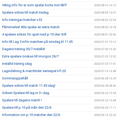
Viktig info för er som spelar borta mot IBFF
2020-08-16 16:15
Spelare sökes till match tisdag
2020-08-09 13:07
Info träningar/matcher v.32
2020-08-02 22:43
Påminnelse! Alla spelar en extra match
2020-08-02 10:18
4 spelare sökes för spel med p-10 den 9/8
2020-08-01 20:46
Info till Lag 5 inför matchen på söndag kl 11.45
2020-07-31 13:12
Dagens träning 30/7 inställd!
2020-07-30 15:26
Extra spelare önskas till imorgon 26/7
2020-07-25 13:52
Inställd träning idag
2020-07-23 17:01
Lagindelning & matchtider seriespel HT-20
2020-07-14 16:48
Sommaruppehåll
2020-06-28 15:29
Spelare sökes till match 11.45 idag!
2020-06-28 08:46
Sökes! Spelare till lag nr 3 i dag.
2020-06-22 15:44
Spelare till dagens match !
2020-06-22 10:48
Spelare till p-10 på mån den 22/6
2020-06-20 11:11
Information om p-10 matcher den 22/6
2020-06-15 22:24