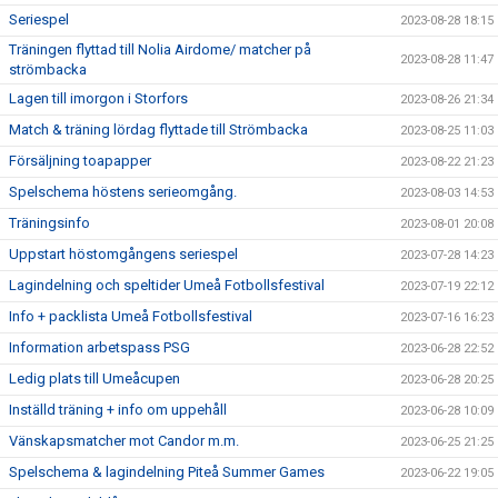
Seriespel
2023-08-28 18:15
Träningen flyttad till Nolia Airdome/ matcher på
2023-08-28 11:47
strömbacka
Lagen till imorgon i Storfors
2023-08-26 21:34
Match & träning lördag flyttade till Strömbacka
2023-08-25 11:03
Försäljning toapapper
2023-08-22 21:23
Spelschema höstens serieomgång.
2023-08-03 14:53
Träningsinfo
2023-08-01 20:08
Uppstart höstomgångens seriespel
2023-07-28 14:23
Lagindelning och speltider Umeå Fotbollsfestival
2023-07-19 22:12
Info + packlista Umeå Fotbollsfestival
2023-07-16 16:23
Information arbetspass PSG
2023-06-28 22:52
Ledig plats till Umeåcupen
2023-06-28 20:25
Inställd träning + info om uppehåll
2023-06-28 10:09
Vänskapsmatcher mot Candor m.m.
2023-06-25 21:25
Spelschema & lagindelning Piteå Summer Games
2023-06-22 19:05