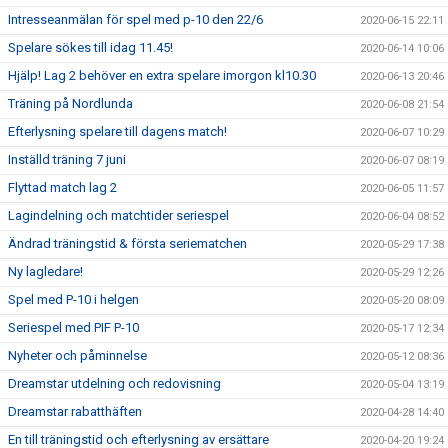
Intresseanmälan för spel med p-10 den 22/6
2020-06-15 22:11
Spelare sökes till idag 11.45!
2020-06-14 10:06
Hjälp! Lag 2 behöver en extra spelare imorgon kl10.30
2020-06-13 20:46
Träning på Nordlunda
2020-06-08 21:54
Efterlysning spelare till dagens match!
2020-06-07 10:29
Inställd träning 7 juni
2020-06-07 08:19
Flyttad match lag 2
2020-06-05 11:57
Lagindelning och matchtider seriespel
2020-06-04 08:52
Ändrad träningstid & första seriematchen
2020-05-29 17:38
Ny lagledare!
2020-05-29 12:26
Spel med P-10 i helgen
2020-05-20 08:09
Seriespel med PIF P-10
2020-05-17 12:34
Nyheter och påminnelse
2020-05-12 08:36
Dreamstar utdelning och redovisning
2020-05-04 13:19
Dreamstar rabatthäften
2020-04-28 14:40
En till träningstid och efterlysning av ersättare
2020-04-20 19:24