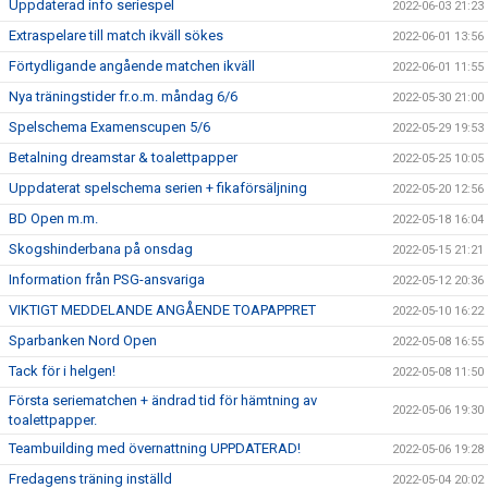
Uppdaterad info seriespel
2022-06-03 21:23
Extraspelare till match ikväll sökes
2022-06-01 13:56
Förtydligande angående matchen ikväll
2022-06-01 11:55
Nya träningstider fr.o.m. måndag 6/6
2022-05-30 21:00
Spelschema Examenscupen 5/6
2022-05-29 19:53
Betalning dreamstar & toalettpapper
2022-05-25 10:05
Uppdaterat spelschema serien + fikaförsäljning
2022-05-20 12:56
BD Open m.m.
2022-05-18 16:04
Skogshinderbana på onsdag
2022-05-15 21:21
Information från PSG-ansvariga
2022-05-12 20:36
VIKTIGT MEDDELANDE ANGÅENDE TOAPAPPRET
2022-05-10 16:22
Sparbanken Nord Open
2022-05-08 16:55
Tack för i helgen!
2022-05-08 11:50
Första seriematchen + ändrad tid för hämtning av
2022-05-06 19:30
toalettpapper.
Teambuilding med övernattning UPPDATERAD!
2022-05-06 19:28
Fredagens träning inställd
2022-05-04 20:02