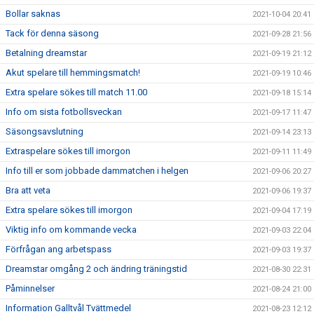
Bollar saknas
2021-10-04 20:41
Tack för denna säsong
2021-09-28 21:56
Betalning dreamstar
2021-09-19 21:12
Akut spelare till hemmingsmatch!
2021-09-19 10:46
Extra spelare sökes till match 11.00
2021-09-18 15:14
Info om sista fotbollsveckan
2021-09-17 11:47
Säsongsavslutning
2021-09-14 23:13
Extraspelare sökes till imorgon
2021-09-11 11:49
Info till er som jobbade dammatchen i helgen
2021-09-06 20:27
Bra att veta
2021-09-06 19:37
Extra spelare sökes till imorgon
2021-09-04 17:19
Viktig info om kommande vecka
2021-09-03 22:04
Förfrågan ang arbetspass
2021-09-03 19:37
Dreamstar omgång 2 och ändring träningstid
2021-08-30 22:31
Påminnelser
2021-08-24 21:00
Information Galltvål Tvättmedel
2021-08-23 12:12