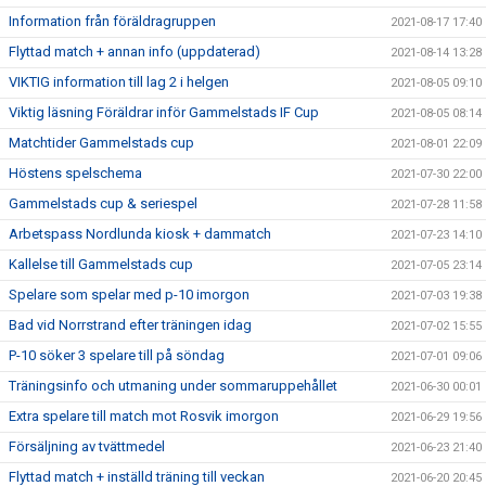
Information från föräldragruppen
2021-08-17 17:40
Flyttad match + annan info (uppdaterad)
2021-08-14 13:28
VIKTIG information till lag 2 i helgen
2021-08-05 09:10
Viktig läsning Föräldrar inför Gammelstads IF Cup
2021-08-05 08:14
Matchtider Gammelstads cup
2021-08-01 22:09
Höstens spelschema
2021-07-30 22:00
Gammelstads cup & seriespel
2021-07-28 11:58
Arbetspass Nordlunda kiosk + dammatch
2021-07-23 14:10
Kallelse till Gammelstads cup
2021-07-05 23:14
Spelare som spelar med p-10 imorgon
2021-07-03 19:38
Bad vid Norrstrand efter träningen idag
2021-07-02 15:55
P-10 söker 3 spelare till på söndag
2021-07-01 09:06
Träningsinfo och utmaning under sommaruppehållet
2021-06-30 00:01
Extra spelare till match mot Rosvik imorgon
2021-06-29 19:56
Försäljning av tvättmedel
2021-06-23 21:40
Flyttad match + inställd träning till veckan
2021-06-20 20:45