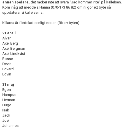
annan spelare,
det räcker inte att svara ”Jag kommer inte” på kallelsen.
DOKUMENT
Kom ihåg att meddela Hanna (070-173 86 82) om ni gör ett byte så
uppdaterar vi kallelserna.
KONTAKT
Killarna är fördelade enligt nedan (för ev byten):
MEDLEMSKAP
21 april
Alvar
Axel Berg
Axel Bergman
Axel Lindkvist
Bosse
Devin
Edvard
Edvin
31 maj
Egon
Hampus
Herman
Hugo
Isak
Jack
Joel
Johannes