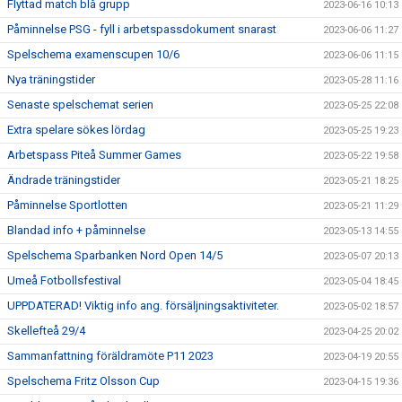
Flyttad match blå grupp
2023-06-16 10:13
Påminnelse PSG - fyll i arbetspassdokument snarast
2023-06-06 11:27
Spelschema examenscupen 10/6
2023-06-06 11:15
Nya träningstider
2023-05-28 11:16
Senaste spelschemat serien
2023-05-25 22:08
Extra spelare sökes lördag
2023-05-25 19:23
Arbetspass Piteå Summer Games
2023-05-22 19:58
Ändrade träningstider
2023-05-21 18:25
Påminnelse Sportlotten
2023-05-21 11:29
Blandad info + påminnelse
2023-05-13 14:55
Spelschema Sparbanken Nord Open 14/5
2023-05-07 20:13
Umeå Fotbollsfestival
2023-05-04 18:45
UPPDATERAD! Viktig info ang. försäljningsaktiviteter.
2023-05-02 18:57
Skellefteå 29/4
2023-04-25 20:02
Sammanfattning föräldramöte P11 2023
2023-04-19 20:55
Spelschema Fritz Olsson Cup
2023-04-15 19:36