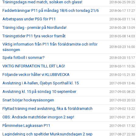
Träningsdags med match, solsken och glass!
2018-06-25 09:25
Fadderträningar P11 på måndag 18/6 och torsdag 21/6
2018-06-17 17:27
Arbetspass under PSG för P11
2018-06-03 11:14
Träning idag - premiär på Nordlunda!
2018-05-28 13:09
Träningstider P11 fyra veckor framåt
2018-05-08 14:03
Viktig information från P11 från föräldramöte och inför
2018-03-23 16:00
säsongen
Spela fotboll i sommar?
2018-03-20 15:17
VIKTIG INFORMATION TILL ERT LAG!
2018-03-11 10:26
Följande veckor håller vi KLUBBVECKA
2018-02-15 21:33
Avslutning i A-hallen, Öjebyn Sporthall kl. 15
2017-09-09 13:46
Avslutning kl. 15 på söndag 10 september
2017-09-05 08:25
Snart börjar hockeysäsongen
2017-09-03 20:53
Flyttad träning med avslutning, fika & föräldramatch
2017-09-02 13:22
OBS: Ändrade matchtider imorgon 2 sep!
2017-09-01 21:41
Påminnelse Lagkassan P11
2017-09-01 17:32
Lagindelning och speltider Munksundsdagen 2 sep
2017-08-27 22:30