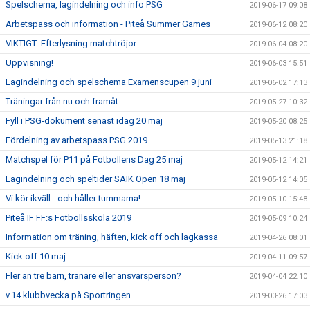
Spelschema, lagindelning och info PSG
2019-06-17 09:08
Arbetspass och information - Piteå Summer Games
2019-06-12 08:20
VIKTIGT: Efterlysning matchtröjor
2019-06-04 08:20
Uppvisning!
2019-06-03 15:51
Lagindelning och spelschema Examenscupen 9 juni
2019-06-02 17:13
Träningar från nu och framåt
2019-05-27 10:32
Fyll i PSG-dokument senast idag 20 maj
2019-05-20 08:25
Fördelning av arbetspass PSG 2019
2019-05-13 21:18
Matchspel för P11 på Fotbollens Dag 25 maj
2019-05-12 14:21
Lagindelning och speltider SAIK Open 18 maj
2019-05-12 14:05
Vi kör ikväll - och håller tummarna!
2019-05-10 15:48
Piteå IF FF:s Fotbollsskola 2019
2019-05-09 10:24
Information om träning, häften, kick off och lagkassa
2019-04-26 08:01
Kick off 10 maj
2019-04-11 09:57
Fler än tre barn, tränare eller ansvarsperson?
2019-04-04 22:10
v.14 klubbvecka på Sportringen
2019-03-26 17:03