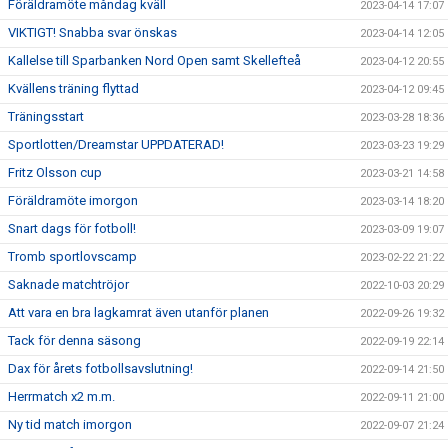
Föräldramöte måndag kväll
2023-04-14 17:07
VIKTIGT! Snabba svar önskas
2023-04-14 12:05
Kallelse till Sparbanken Nord Open samt Skellefteå
2023-04-12 20:55
Kvällens träning flyttad
2023-04-12 09:45
Träningsstart
2023-03-28 18:36
Sportlotten/Dreamstar UPPDATERAD!
2023-03-23 19:29
Fritz Olsson cup
2023-03-21 14:58
Föräldramöte imorgon
2023-03-14 18:20
Snart dags för fotboll!
2023-03-09 19:07
Tromb sportlovscamp
2023-02-22 21:22
Saknade matchtröjor
2022-10-03 20:29
Att vara en bra lagkamrat även utanför planen
2022-09-26 19:32
Tack för denna säsong
2022-09-19 22:14
Dax för årets fotbollsavslutning!
2022-09-14 21:50
Herrmatch x2 m.m.
2022-09-11 21:00
Ny tid match imorgon
2022-09-07 21:24