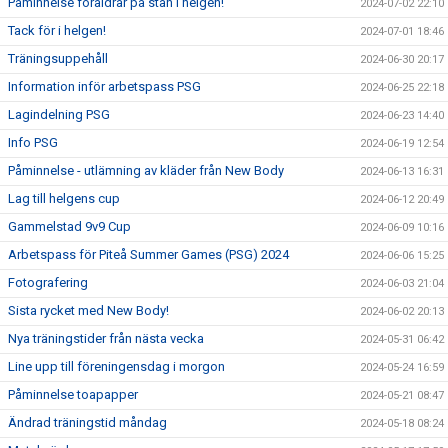
Påminnelse föräldrar på stan i helgen!
2024-07-02 22:10
Tack för i helgen!
2024-07-01 18:46
Träningsuppehåll
2024-06-30 20:17
Information inför arbetspass PSG
2024-06-25 22:18
Lagindelning PSG
2024-06-23 14:40
Info PSG
2024-06-19 12:54
Påminnelse - utlämning av kläder från New Body
2024-06-13 16:31
Lag till helgens cup
2024-06-12 20:49
Gammelstad 9v9 Cup
2024-06-09 10:16
Arbetspass för Piteå Summer Games (PSG) 2024
2024-06-06 15:25
Fotografering
2024-06-03 21:04
Sista rycket med New Body!
2024-06-02 20:13
Nya träningstider från nästa vecka
2024-05-31 06:42
Line upp till föreningensdag i morgon
2024-05-24 16:59
Påminnelse toapapper
2024-05-21 08:47
Ändrad träningstid måndag
2024-05-18 08:24