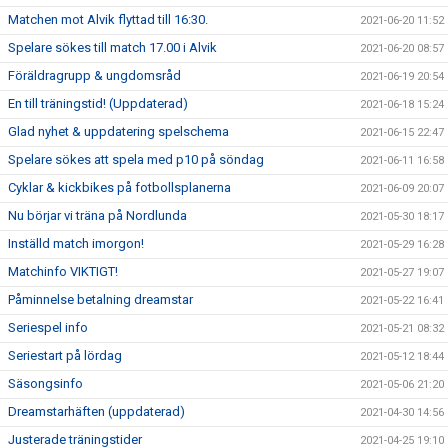
Matchen mot Alvik flyttad till 16:30.
2021-06-20 11:52
Spelare sökes till match 17.00 i Alvik
2021-06-20 08:57
Föräldragrupp & ungdomsråd
2021-06-19 20:54
En till träningstid! (Uppdaterad)
2021-06-18 15:24
Glad nyhet & uppdatering spelschema
2021-06-15 22:47
Spelare sökes att spela med p10 på söndag
2021-06-11 16:58
Cyklar & kickbikes på fotbollsplanerna
2021-06-09 20:07
Nu börjar vi träna på Nordlunda
2021-05-30 18:17
Inställd match imorgon!
2021-05-29 16:28
Matchinfo VIKTIGT!
2021-05-27 19:07
Påminnelse betalning dreamstar
2021-05-22 16:41
Seriespel info
2021-05-21 08:32
Seriestart på lördag
2021-05-12 18:44
Säsongsinfo
2021-05-06 21:20
Dreamstarhäften (uppdaterad)
2021-04-30 14:56
Justerade träningstider
2021-04-25 19:10