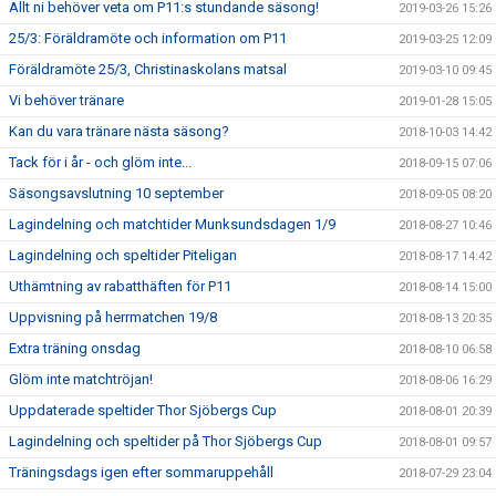
Allt ni behöver veta om P11:s stundande säsong!
2019-03-26 15:26
25/3: Föräldramöte och information om P11
2019-03-25 12:09
Föräldramöte 25/3, Christinaskolans matsal
2019-03-10 09:45
Vi behöver tränare
2019-01-28 15:05
Kan du vara tränare nästa säsong?
2018-10-03 14:42
Tack för i år - och glöm inte...
2018-09-15 07:06
Säsongsavslutning 10 september
2018-09-05 08:20
Lagindelning och matchtider Munksundsdagen 1/9
2018-08-27 10:46
Lagindelning och speltider Piteligan
2018-08-17 14:42
Uthämtning av rabatthäften för P11
2018-08-14 15:00
Uppvisning på herrmatchen 19/8
2018-08-13 20:35
Extra träning onsdag
2018-08-10 06:58
Glöm inte matchtröjan!
2018-08-06 16:29
Uppdaterade speltider Thor Sjöbergs Cup
2018-08-01 20:39
Lagindelning och speltider på Thor Sjöbergs Cup
2018-08-01 09:57
Träningsdags igen efter sommaruppehåll
2018-07-29 23:04