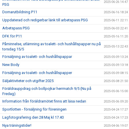
2025-06-26 14:47
PSG
Domarutbildning P11
2025-06-16 18:24
Uppdaterad och redigerbar länk till arbetspass PSG
2025-06-11 22:11
Arbetspass PSG
2025-06-03 22:41
DFK för P11
2025-05-16 11:20
Påminnelse, utlämning av toalett- och hushållspapper nu på
2025-05-13 22:43
torsdag 15/5
Försäljning av toalett- och hushållspappar
2025-05-09 13:24
New Body
2025-05-09 13:18
Försäljning av toalett- och hushållspapper
2025-05-09 08:15
Säljaktiviteter och utgifter 2025
2025-05-08 21:50
Föräldrauppdrag och bollpojkar herrmatch 9/5 (Nu på
2025-05-06 15:00
Fredag)
Information från föräldramötet finns att läsa nedan
2025-05-06 09:20
Sportlotten - försäljning för föreningen
2025-04-24 17:27
Lagfotografering den 28 Maj kl 17.40
2025-04-24 17:23
Nya träningstider!
2025-04-06 19:07