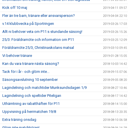
Kick off 10 maj
2019-04-11 09:57
Fler än tre barn, tränare eller ansvarsperson?
2019-04-04 22:10
v.14 klubbvecka på Sportringen
2019-03-26 17:03
Allt ni behöver veta om P11:s stundande säsong!
2019-03-26 15:26
25/3: Föräldramöte och information om P11
2019-03-25 12:09
Föräldramöte 25/3, Christinaskolans matsal
2019-03-10 09:45
Vi behöver tränare
2019-01-28 15:05
Kan du vara tränare nästa säsong?
2018-10-03 14:42
Tack för i år - och glöm inte...
2018-09-15 07:06
Säsongsavslutning 10 september
2018-09-05 08:20
Lagindelning och matchtider Munksundsdagen 1/9
2018-08-27 10:46
Lagindelning och speltider Piteligan
2018-08-17 14:42
Uthämtning av rabatthäften för P11
2018-08-14 15:00
Uppvisning på herrmatchen 19/8
2018-08-13 20:35
Extra träning onsdag
2018-08-10 06:58
Glöm inte matchtröjan!
2018-08-06 16:29