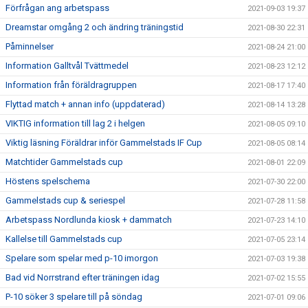
Förfrågan ang arbetspass
2021-09-03 19:37
Dreamstar omgång 2 och ändring träningstid
2021-08-30 22:31
Påminnelser
2021-08-24 21:00
Information Galltvål Tvättmedel
2021-08-23 12:12
Information från föräldragruppen
2021-08-17 17:40
Flyttad match + annan info (uppdaterad)
2021-08-14 13:28
VIKTIG information till lag 2 i helgen
2021-08-05 09:10
Viktig läsning Föräldrar inför Gammelstads IF Cup
2021-08-05 08:14
Matchtider Gammelstads cup
2021-08-01 22:09
Höstens spelschema
2021-07-30 22:00
Gammelstads cup & seriespel
2021-07-28 11:58
Arbetspass Nordlunda kiosk + dammatch
2021-07-23 14:10
Kallelse till Gammelstads cup
2021-07-05 23:14
Spelare som spelar med p-10 imorgon
2021-07-03 19:38
Bad vid Norrstrand efter träningen idag
2021-07-02 15:55
P-10 söker 3 spelare till på söndag
2021-07-01 09:06