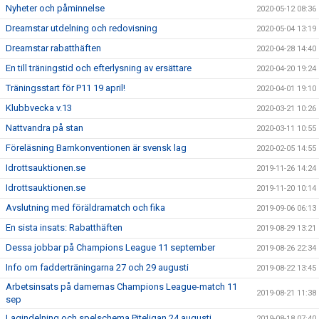
Nyheter och påminnelse
2020-05-12 08:36
Dreamstar utdelning och redovisning
2020-05-04 13:19
Dreamstar rabatthäften
2020-04-28 14:40
En till träningstid och efterlysning av ersättare
2020-04-20 19:24
Träningsstart för P11 19 april!
2020-04-01 19:10
Klubbvecka v.13
2020-03-21 10:26
Nattvandra på stan
2020-03-11 10:55
Föreläsning Barnkonventionen är svensk lag
2020-02-05 14:55
Idrottsauktionen.se
2019-11-26 14:24
Idrottsauktionen.se
2019-11-20 10:14
Avslutning med föräldramatch och fika
2019-09-06 06:13
En sista insats: Rabatthäften
2019-08-29 13:21
Dessa jobbar på Champions League 11 september
2019-08-26 22:34
Info om fadderträningarna 27 och 29 augusti
2019-08-22 13:45
Arbetsinsats på damernas Champions League-match 11
2019-08-21 11:38
sep
Lagindelning och spelschema Piteligan 24 augusti
2019-08-18 07:40