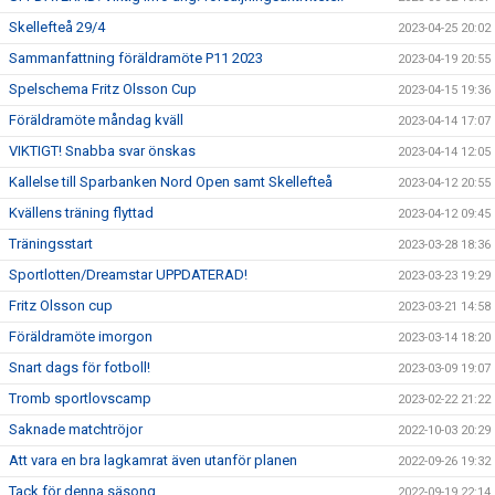
Skellefteå 29/4
2023-04-25 20:02
Sammanfattning föräldramöte P11 2023
2023-04-19 20:55
Spelschema Fritz Olsson Cup
2023-04-15 19:36
Föräldramöte måndag kväll
2023-04-14 17:07
VIKTIGT! Snabba svar önskas
2023-04-14 12:05
Kallelse till Sparbanken Nord Open samt Skellefteå
2023-04-12 20:55
Kvällens träning flyttad
2023-04-12 09:45
Träningsstart
2023-03-28 18:36
Sportlotten/Dreamstar UPPDATERAD!
2023-03-23 19:29
Fritz Olsson cup
2023-03-21 14:58
Föräldramöte imorgon
2023-03-14 18:20
Snart dags för fotboll!
2023-03-09 19:07
Tromb sportlovscamp
2023-02-22 21:22
Saknade matchtröjor
2022-10-03 20:29
Att vara en bra lagkamrat även utanför planen
2022-09-26 19:32
Tack för denna säsong
2022-09-19 22:14