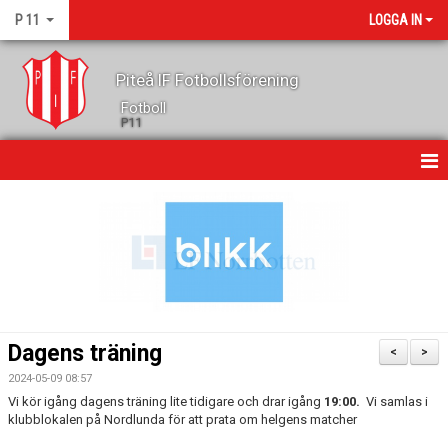
P 11
LOGGA IN
Piteå IF Fotbollsförening
Fotboll
P11
HEM
NYHETER
KALENDER
MATCHER
Dagens träning
<
>
TRUPPEN
2024-05-09 08:57
Vi kör igång dagens träning lite tidigare och drar igång
19:00.
Vi samlas i
GÄSTBOK
klubblokalen på Nordlunda för att prata om helgens matcher