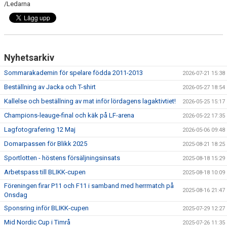
/Ledarna
DOKUMENT
KONTAKT
MEDLEMSKAP
Nyhetsarkiv
Sommarakademin för spelare födda 2011-2013
2026-07-21 15:38
Beställning av Jacka och T-shirt
2026-05-27 18:54
Kallelse och beställning av mat inför lördagens lagaktivtiet!
2026-05-25 15:17
Champions-leauge-final och käk på LF-arena
2026-05-22 17:35
Lagfotografering 12 Maj
2026-05-06 09:48
Domarpassen för Blikk 2025
2025-08-21 18:25
Sportlotten - höstens försäljningsinsats
2025-08-18 15:29
Arbetspass till BLIKK-cupen
2025-08-18 10:09
Föreningen firar P11 och F11 i samband med herrmatch på
2025-08-16 21:47
Onsdag
Sponsring inför BLIKK-cupen
2025-07-29 12:27
Mid Nordic Cup i Timrå
2025-07-26 11:35