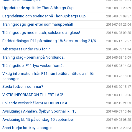
Uppdaterade speltider Thor Sjöbergs Cup
2018-08-01 20:39
Lagindelning och speltider på Thor Sjöbergs Cup
2018-08-01 09:57
Träningsdags igen efter sommaruppehåll
2018-07-29 23:04
Träningsdags med match, solsken och glass!
2018-06-25 09:25
Fadderträningar P11 på måndag 18/6 och torsdag 21/6
2018-06-17 17:27
Arbetspass under PSG för P11
2018-06-03 11:14
Träning idag - premiär på Nordlunda!
2018-05-28 13:09
Träningstider P11 fyra veckor framåt
2018-05-08 14:03
Viktig information från P11 från föräldramöte och inför
2018-03-23 16:00
säsongen
Spela fotboll i sommar?
2018-03-20 15:17
VIKTIG INFORMATION TILL ERT LAG!
2018-03-11 10:26
Följande veckor håller vi KLUBBVECKA
2018-02-15 21:33
Avslutning i A-hallen, Öjebyn Sporthall kl. 15
2017-09-09 13:46
Avslutning kl. 15 på söndag 10 september
2017-09-05 08:25
Snart börjar hockeysäsongen
2017-09-03 20:53