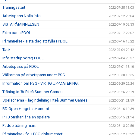
Träningsstart
2022-07-25 13:03
Arbetspass Nolia info
2022-07-22 23:04
SISTA PÅMINNELSEN
2022-07-19 08:33
Extra pass PDOL
2022-07-17 22:07
Påminnelse - sista dag att fylla i PDOL
2022-07-16 18:22
Tack
2022-07-04 20:42
Info städuppdrag PDOL
2022-07-04 20:37
Arbetspass på PDOL
2022-07-01 15:10
Välkomna på arbetspass under PSG
2022-06-30 18:35
Information om PSG - VIKTIG UPPDATERING!
2022-06-29 22:24
Träning inför Piteå Summer Games
2022-06-26 20:19
Spelschema + lagindelning Piteå Summer Games
2022-06-21 21:59
BD Open + lagets ekonomi
2022-06-16 19:39
P 10 önskar låna en spelare
2022-06-15 21:14
Fadderträning m.m.
2022-06-13 20:50
Påminnelse - fyll i PSG dokumentet!
2022-06-12 16:22