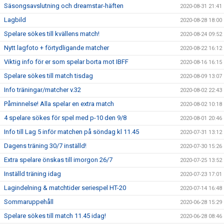
Säsongsavslutning och dreamstar-häften
2020-08-31 21:41
Lagbild
2020-08-28 18:00
Spelare sökes till kvällens match!
2020-08-24 09:52
Nytt lagfoto + förtydligande matcher
2020-08-22 16:12
Viktig info för er som spelar borta mot IBFF
2020-08-16 16:15
Spelare sökes till match tisdag
2020-08-09 13:07
Info träningar/matcher v.32
2020-08-02 22:43
Påminnelse! Alla spelar en extra match
2020-08-02 10:18
4 spelare sökes för spel med p-10 den 9/8
2020-08-01 20:46
Info till Lag 5 inför matchen på söndag kl 11.45
2020-07-31 13:12
Dagens träning 30/7 inställd!
2020-07-30 15:26
Extra spelare önskas till imorgon 26/7
2020-07-25 13:52
Inställd träning idag
2020-07-23 17:01
Lagindelning & matchtider seriespel HT-20
2020-07-14 16:48
Sommaruppehåll
2020-06-28 15:29
Spelare sökes till match 11.45 idag!
2020-06-28 08:46