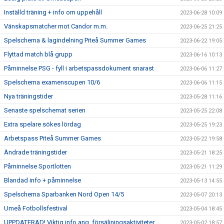
Inställd träning + info om uppehåll
2023-06-28 10:09
Vänskapsmatcher mot Candor m.m.
2023-06-25 21:25
Spelschema & lagindelning Piteå Summer Games
2023-06-22 19:05
Flyttad match blå grupp
2023-06-16 10:13
Påminnelse PSG - fyll i arbetspassdokument snarast
2023-06-06 11:27
Spelschema examenscupen 10/6
2023-06-06 11:15
Nya träningstider
2023-05-28 11:16
Senaste spelschemat serien
2023-05-25 22:08
Extra spelare sökes lördag
2023-05-25 19:23
Arbetspass Piteå Summer Games
2023-05-22 19:58
Ändrade träningstider
2023-05-21 18:25
Påminnelse Sportlotten
2023-05-21 11:29
Blandad info + påminnelse
2023-05-13 14:55
Spelschema Sparbanken Nord Open 14/5
2023-05-07 20:13
Umeå Fotbollsfestival
2023-05-04 18:45
UPPDATERAD! Viktig info ang. försäljningsaktiviteter.
2023-05-02 18:57