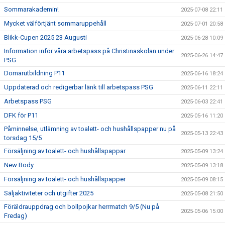
Sommarakademin!
2025-07-08 22:11
Mycket välförtjänt sommaruppehåll
2025-07-01 20:58
Blikk-Cupen 2025 23 Augusti
2025-06-28 10:09
Information inför våra arbetspass på Christinaskolan under
2025-06-26 14:47
PSG
Domarutbildning P11
2025-06-16 18:24
Uppdaterad och redigerbar länk till arbetspass PSG
2025-06-11 22:11
Arbetspass PSG
2025-06-03 22:41
DFK för P11
2025-05-16 11:20
Påminnelse, utlämning av toalett- och hushållspapper nu på
2025-05-13 22:43
torsdag 15/5
Försäljning av toalett- och hushållspappar
2025-05-09 13:24
New Body
2025-05-09 13:18
Försäljning av toalett- och hushållspapper
2025-05-09 08:15
Säljaktiviteter och utgifter 2025
2025-05-08 21:50
Föräldrauppdrag och bollpojkar herrmatch 9/5 (Nu på
2025-05-06 15:00
Fredag)