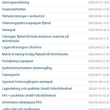
Säsongsavslutning
2023-09-12 13:55
Dreamstarhäften
2023-09-06 11:26
Flyttade träningar + ändrad tid
2023-09-04 12:02
Utlämningsplats toapapper flyttad
2023-08-30 13:59
Seriespel
2023-08-28 18:15
Träningen flyttad till Nolia Airdome/ matcher på
2023-08-28 11:47
strömbacka
Lagen till imorgon i Storfors
2023-08-26 21:34
Match & träning lördag flyttade till Strömbacka
2023-08-25 11:03
Försäljning toapapper
2023-08-22 21:23
Spelschema höstens serieomgång.
2023-08-03 14:53
Träningsinfo
2023-08-01 20:08
Uppstart höstomgångens seriespel
2023-07-28 14:23
Lagindelning och speltider Umeå Fotbollsfestival
2023-07-19 22:12
Info + packlista Umeå Fotbollsfestival
2023-07-16 16:23
Information arbetspass PSG
2023-06-28 22:52
Ledig plats till Umeåcupen
2023-06-28 20:25