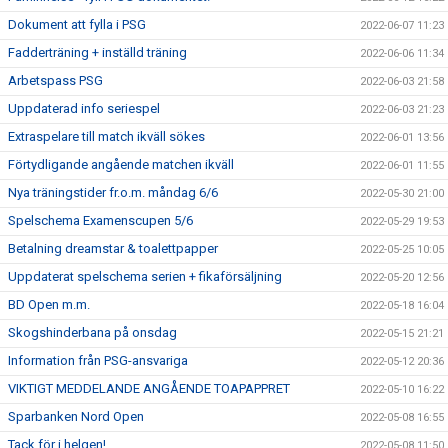
Dokument att fylla i PSG
2022-06-07 11:23
Fadderträning + inställd träning
2022-06-06 11:34
Arbetspass PSG
2022-06-03 21:58
Uppdaterad info seriespel
2022-06-03 21:23
Extraspelare till match ikväll sökes
2022-06-01 13:56
Förtydligande angående matchen ikväll
2022-06-01 11:55
Nya träningstider fr.o.m. måndag 6/6
2022-05-30 21:00
Spelschema Examenscupen 5/6
2022-05-29 19:53
Betalning dreamstar & toalettpapper
2022-05-25 10:05
Uppdaterat spelschema serien + fikaförsäljning
2022-05-20 12:56
BD Open m.m.
2022-05-18 16:04
Skogshinderbana på onsdag
2022-05-15 21:21
Information från PSG-ansvariga
2022-05-12 20:36
VIKTIGT MEDDELANDE ANGÅENDE TOAPAPPRET
2022-05-10 16:22
Sparbanken Nord Open
2022-05-08 16:55
Tack för i helgen!
2022-05-08 11:50