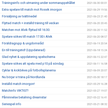
Träningsinfo och utmaning under sommaruppehållet
2021-06-30 00:01
Extra spelare till match mot Rosvik imorgon
2021-06-29 19:56
Försäljning av tvättmedel
2021-06-23 21:40
Flyttad match + inställd träning till veckan
2021-06-20 20:45
Matchen mot Alvik flyttad till 16:30.
2021-06-20 11:52
Spelare sökes till match 17.00 i Alvik
2021-06-20 08:57
Föräldragrupp & ungdomsråd
2021-06-19 20:54
En till träningstid! (Uppdaterad)
2021-06-18 15:24
Glad nyhet & uppdatering spelschema
2021-06-15 22:47
Spelare sökes att spela med p10 på söndag
2021-06-11 16:58
Cyklar & kickbikes på fotbollsplanerna
2021-06-09 20:07
Nu börjar vi träna på Nordlunda
2021-05-30 18:17
Inställd match imorgon!
2021-05-29 16:28
Matchinfo VIKTIGT!
2021-05-27 19:07
Påminnelse betalning dreamstar
2021-05-22 16:41
Seriespel info
2021-05-21 08:32