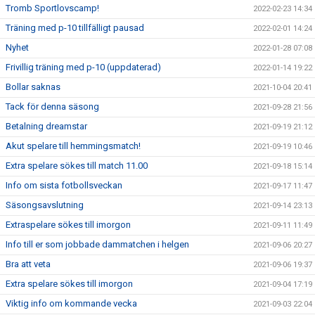
Tromb Sportlovscamp!
2022-02-23 14:34
Träning med p-10 tillfälligt pausad
2022-02-01 14:24
Nyhet
2022-01-28 07:08
Frivillig träning med p-10 (uppdaterad)
2022-01-14 19:22
Bollar saknas
2021-10-04 20:41
Tack för denna säsong
2021-09-28 21:56
Betalning dreamstar
2021-09-19 21:12
Akut spelare till hemmingsmatch!
2021-09-19 10:46
Extra spelare sökes till match 11.00
2021-09-18 15:14
Info om sista fotbollsveckan
2021-09-17 11:47
Säsongsavslutning
2021-09-14 23:13
Extraspelare sökes till imorgon
2021-09-11 11:49
Info till er som jobbade dammatchen i helgen
2021-09-06 20:27
Bra att veta
2021-09-06 19:37
Extra spelare sökes till imorgon
2021-09-04 17:19
Viktig info om kommande vecka
2021-09-03 22:04