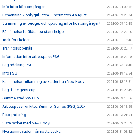
Info inför höstomgången
2024-07-24 09:32
Bemanning kiosk/grill Piteå IF herrmatch 4 augusti
2024-07-09 23:34
Summering av budget och uppdrag inför höstomgången!
2024-07-09 10:45
Påminnelse föräldrar på stan i helgen!
2024-07-02 22:10
Tack för i helgen!
2024-07-01 18:46
Träningsuppehåll
2024-06-30 20:17
Information inför arbetspass PSG
2024-06-25 22:18
Lagindelning PSG
2024-06-23 14:40
Info PSG
2024-06-19 12:54
Påminnelse - utlämning av kläder från New Body
2024-06-13 16:31
Lag till helgens cup
2024-06-12 20:49
Gammelstad 9v9 Cup
2024-06-09 10:16
Arbetspass för Piteå Summer Games (PSG) 2024
2024-06-06 15:25
Fotografering
2024-06-03 21:04
Sista rycket med New Body!
2024-06-02 20:13
Nya träningstider från nästa vecka
2024-05-31 06:42