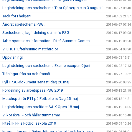
Lagindelning och spelschema Thor Sjöbergs cup 3 augusti
2019-07-27 08:40
Tack för i helgen!
2019-07-02 21:37
Ändrat spelschema PSG!
2019-06-27 07:34
Spelschema, lagindelning och info PSG
2019-06-17 09:08
Arbetspass och information - Piteå Summer Games
2019-06-12 08:20
VIKTIGT: Efterlysning matchtröjor
2019-06-04 08:20
Uppvisning!
2019-06-03 15:51
Lagindelning och spelschema Examenscupen 9 juni
2019-06-02 17:13
Träningar från nu och framåt
2019-05-27 10:32
Fyll i PSG-dokument senast idag 20 maj
2019-05-20 08:25
Fördelning av arbetspass PSG 2019
2019-05-13 21:18
Matchspel för P11 på Fotbollens Dag 25 maj
2019-05-12 14:21
Lagindelning och speltider SAIK Open 18 maj
2019-05-12 14:05
Vi kör ikväll - och håller tummarna!
2019-05-10 15:48
Piteå IF FF:s Fotbollsskola 2019
2019-05-09 10:24
Information om träning, häften, kick off och lagkassa
2019-04-26 08:01