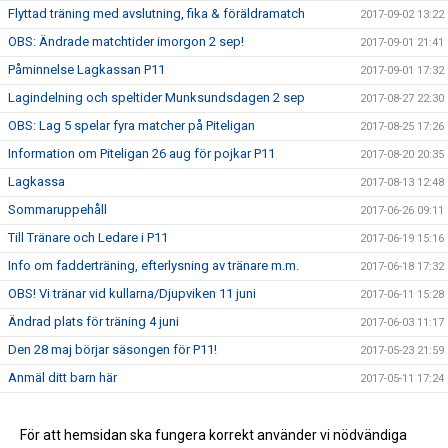
Flyttad träning med avslutning, fika & föräldramatch
2017-09-02 13:22
OBS: Ändrade matchtider imorgon 2 sep!
2017-09-01 21:41
Påminnelse Lagkassan P11
2017-09-01 17:32
Lagindelning och speltider Munksundsdagen 2 sep
2017-08-27 22:30
OBS: Lag 5 spelar fyra matcher på Piteligan
2017-08-25 17:26
Information om Piteligan 26 aug för pojkar P11
2017-08-20 20:35
Lagkassa
2017-08-13 12:48
Sommaruppehåll
2017-06-26 09:11
Till Tränare och Ledare i P11
2017-06-19 15:16
Info om fadderträning, efterlysning av tränare m.m.
2017-06-18 17:32
OBS! Vi tränar vid kullarna/Djupviken 11 juni
2017-06-11 15:28
Ändrad plats för träning 4 juni
2017-06-03 11:17
Den 28 maj börjar säsongen för P11!
2017-05-23 21:59
Anmäl ditt barn här
2017-05-11 17:24
Tränar t-shirt
2017-04-27 16:08
Välkomna till upptaktsträff för föräldrar till barn födda 2011
För att hemsidan ska fungera korrekt använder vi nödvändiga
2017-04-24 12:31