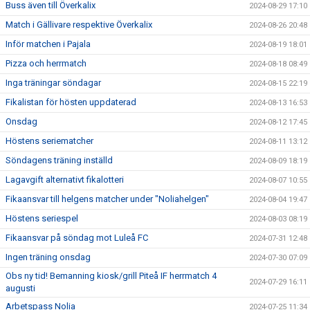
Buss även till Överkalix
2024-08-29 17:10
Match i Gällivare respektive Överkalix
2024-08-26 20:48
Inför matchen i Pajala
2024-08-19 18:01
Pizza och herrmatch
2024-08-18 08:49
Inga träningar söndagar
2024-08-15 22:19
Fikalistan för hösten uppdaterad
2024-08-13 16:53
Onsdag
2024-08-12 17:45
Höstens seriematcher
2024-08-11 13:12
Söndagens träning inställd
2024-08-09 18:19
Lagavgift alternativt fikalotteri
2024-08-07 10:55
Fikaansvar till helgens matcher under "Noliahelgen"
2024-08-04 19:47
Höstens seriespel
2024-08-03 08:19
Fikaansvar på söndag mot Luleå FC
2024-07-31 12:48
Ingen träning onsdag
2024-07-30 07:09
Obs ny tid! Bemanning kiosk/grill Piteå IF herrmatch 4
2024-07-29 16:11
augusti
Arbetspass Nolia
2024-07-25 11:34