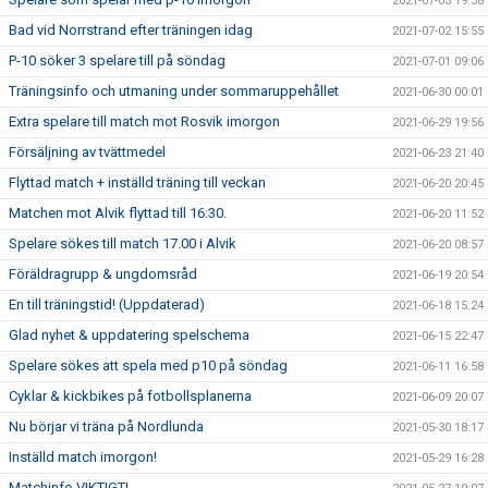
2021-07-03 19:38
Bad vid Norrstrand efter träningen idag
2021-07-02 15:55
P-10 söker 3 spelare till på söndag
2021-07-01 09:06
Träningsinfo och utmaning under sommaruppehållet
2021-06-30 00:01
Extra spelare till match mot Rosvik imorgon
2021-06-29 19:56
Försäljning av tvättmedel
2021-06-23 21:40
Flyttad match + inställd träning till veckan
2021-06-20 20:45
Matchen mot Alvik flyttad till 16:30.
2021-06-20 11:52
Spelare sökes till match 17.00 i Alvik
2021-06-20 08:57
Föräldragrupp & ungdomsråd
2021-06-19 20:54
En till träningstid! (Uppdaterad)
2021-06-18 15:24
Glad nyhet & uppdatering spelschema
2021-06-15 22:47
Spelare sökes att spela med p10 på söndag
2021-06-11 16:58
Cyklar & kickbikes på fotbollsplanerna
2021-06-09 20:07
Nu börjar vi träna på Nordlunda
2021-05-30 18:17
Inställd match imorgon!
2021-05-29 16:28
Matchinfo VIKTIGT!