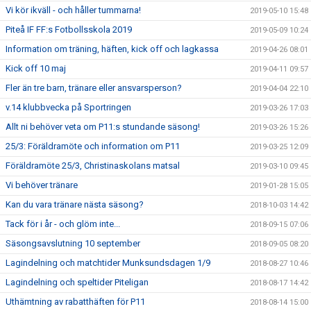
Vi kör ikväll - och håller tummarna!
2019-05-10 15:48
Piteå IF FF:s Fotbollsskola 2019
2019-05-09 10:24
Information om träning, häften, kick off och lagkassa
2019-04-26 08:01
Kick off 10 maj
2019-04-11 09:57
Fler än tre barn, tränare eller ansvarsperson?
2019-04-04 22:10
v.14 klubbvecka på Sportringen
2019-03-26 17:03
Allt ni behöver veta om P11:s stundande säsong!
2019-03-26 15:26
25/3: Föräldramöte och information om P11
2019-03-25 12:09
Föräldramöte 25/3, Christinaskolans matsal
2019-03-10 09:45
Vi behöver tränare
2019-01-28 15:05
Kan du vara tränare nästa säsong?
2018-10-03 14:42
Tack för i år - och glöm inte...
2018-09-15 07:06
Säsongsavslutning 10 september
2018-09-05 08:20
Lagindelning och matchtider Munksundsdagen 1/9
2018-08-27 10:46
Lagindelning och speltider Piteligan
2018-08-17 14:42
Uthämtning av rabatthäften för P11
2018-08-14 15:00