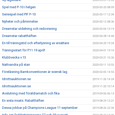
2020-05-29 12:26
Spel med P-10 i helgen
2020-05-20 08:09
Seriespel med PIF P-10
2020-05-17 12:34
Nyheter och påminnelse
2020-05-12 08:36
Dreamstar utdelning och redovisning
2020-05-04 13:19
Dreamstar rabatthäften
2020-04-28 14:40
En till träningstid och efterlysning av ersättare
2020-04-20 19:24
Träningsstart för P11 19 april!
2020-04-01 19:10
Klubbvecka v.13
2020-03-21 10:26
Nattvandra på stan
2020-03-11 10:55
Föreläsning Barnkonventionen är svensk lag
2020-02-05 14:55
Idrottsauktionen.se
2019-11-26 14:24
Idrottsauktionen.se
2019-11-20 10:14
Avslutning med föräldramatch och fika
2019-09-06 06:13
En sista insats: Rabatthäften
2019-08-29 13:21
Dessa jobbar på Champions League 11 september
2019-08-26 22:34
Info om fadderträningarna 27 och 29 augusti