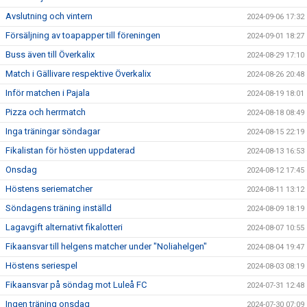
Avslutning och vintern
2024-09-06 17:32
Försäljning av toapapper till föreningen
2024-09-01 18:27
Buss även till Överkalix
2024-08-29 17:10
Match i Gällivare respektive Överkalix
2024-08-26 20:48
Inför matchen i Pajala
2024-08-19 18:01
Pizza och herrmatch
2024-08-18 08:49
Inga träningar söndagar
2024-08-15 22:19
Fikalistan för hösten uppdaterad
2024-08-13 16:53
Onsdag
2024-08-12 17:45
Höstens seriematcher
2024-08-11 13:12
Söndagens träning inställd
2024-08-09 18:19
Lagavgift alternativt fikalotteri
2024-08-07 10:55
Fikaansvar till helgens matcher under "Noliahelgen"
2024-08-04 19:47
Höstens seriespel
2024-08-03 08:19
Fikaansvar på söndag mot Luleå FC
2024-07-31 12:48
Ingen träning onsdag
2024-07-30 07:09