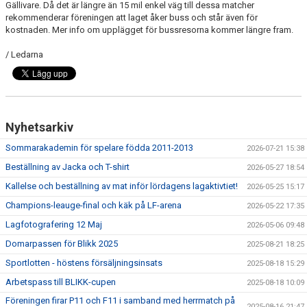
Gällivare. Då det är längre än 15 mil enkel väg till dessa matcher
DOKUMENT
rekommenderar föreningen att laget åker buss och står även för
kostnaden. Mer info om upplägget för bussresorna kommer längre fram.
KONTAKT
/ Ledarna
MEDLEMSKAP
Nyhetsarkiv
Sommarakademin för spelare födda 2011-2013
2026-07-21 15:38
Beställning av Jacka och T-shirt
2026-05-27 18:54
Kallelse och beställning av mat inför lördagens lagaktivtiet!
2026-05-25 15:17
Champions-leauge-final och käk på LF-arena
2026-05-22 17:35
Lagfotografering 12 Maj
2026-05-06 09:48
Domarpassen för Blikk 2025
2025-08-21 18:25
Sportlotten - höstens försäljningsinsats
2025-08-18 15:29
Arbetspass till BLIKK-cupen
2025-08-18 10:09
Föreningen firar P11 och F11 i samband med herrmatch på
2025-08-16 21:47