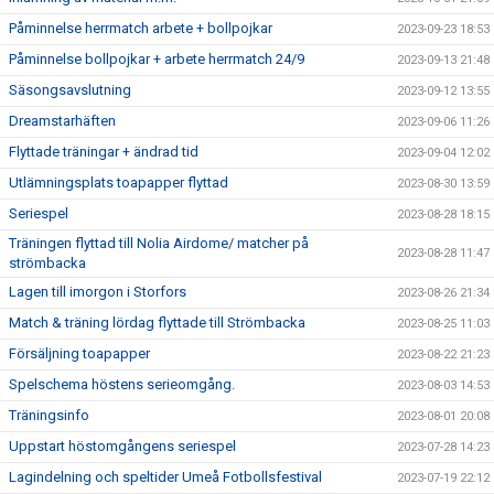
Påminnelse herrmatch arbete + bollpojkar
2023-09-23 18:53
Påminnelse bollpojkar + arbete herrmatch 24/9
2023-09-13 21:48
Säsongsavslutning
2023-09-12 13:55
Dreamstarhäften
2023-09-06 11:26
Flyttade träningar + ändrad tid
2023-09-04 12:02
Utlämningsplats toapapper flyttad
2023-08-30 13:59
Seriespel
2023-08-28 18:15
Träningen flyttad till Nolia Airdome/ matcher på
2023-08-28 11:47
strömbacka
Lagen till imorgon i Storfors
2023-08-26 21:34
Match & träning lördag flyttade till Strömbacka
2023-08-25 11:03
Försäljning toapapper
2023-08-22 21:23
Spelschema höstens serieomgång.
2023-08-03 14:53
Träningsinfo
2023-08-01 20:08
Uppstart höstomgångens seriespel
2023-07-28 14:23
Lagindelning och speltider Umeå Fotbollsfestival
2023-07-19 22:12