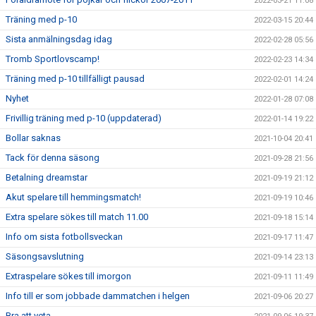
2022-03-21 11:08
Träning med p-10
2022-03-15 20:44
Sista anmälningsdag idag
2022-02-28 05:56
Tromb Sportlovscamp!
2022-02-23 14:34
Träning med p-10 tillfälligt pausad
2022-02-01 14:24
Nyhet
2022-01-28 07:08
Frivillig träning med p-10 (uppdaterad)
2022-01-14 19:22
Bollar saknas
2021-10-04 20:41
Tack för denna säsong
2021-09-28 21:56
Betalning dreamstar
2021-09-19 21:12
Akut spelare till hemmingsmatch!
2021-09-19 10:46
Extra spelare sökes till match 11.00
2021-09-18 15:14
Info om sista fotbollsveckan
2021-09-17 11:47
Säsongsavslutning
2021-09-14 23:13
Extraspelare sökes till imorgon
2021-09-11 11:49
Info till er som jobbade dammatchen i helgen
2021-09-06 20:27
Bra att veta