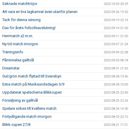
Saknade matchtröjor
2022-10-03 20:29
Att vara en bra lagkamrat även utanför planen
2022-09-26 19:32
Tack för denna säsong
2022-09-19 22:14
Dax för årets fotbollsavslutning!
2022-09-14 21:50
Herrmatch x2 m.m.
2022-09-11 21:00
Ny tid match imorgon
2022-09-07 21:24
Träningsinfo
2022-09-04 22:28
Påminnelse galltvål
2022-09-03 08:18
Dreamstar
2022-08-31 21:42
Gul/grön match flyttad till Svensbyn
2022-08-28 19:46
Extra match på Munksundsdagen 3/9
2022-08-28 10:00
Uppdaterat spelschema Blikkcupen
2022-08-25 22:40
Försäljning av galltvål
2022-08-25 22:24
Spelare sökes till kvällens match
2022-08-24 14:30
Förtydligande match imorgon
2022-08-23 22:15
Blikk-cupen 27/8
2022-08-21 17:21