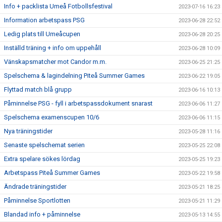
Info + packlista Umeå Fotbollsfestival
2023-07-16 16:23
Information arbetspass PSG
2023-06-28 22:52
Ledig plats till Umeåcupen
2023-06-28 20:25
Inställd träning + info om uppehåll
2023-06-28 10:09
Vänskapsmatcher mot Candor m.m.
2023-06-25 21:25
Spelschema & lagindelning Piteå Summer Games
2023-06-22 19:05
Flyttad match blå grupp
2023-06-16 10:13
Påminnelse PSG - fyll i arbetspassdokument snarast
2023-06-06 11:27
Spelschema examenscupen 10/6
2023-06-06 11:15
Nya träningstider
2023-05-28 11:16
Senaste spelschemat serien
2023-05-25 22:08
Extra spelare sökes lördag
2023-05-25 19:23
Arbetspass Piteå Summer Games
2023-05-22 19:58
Ändrade träningstider
2023-05-21 18:25
Påminnelse Sportlotten
2023-05-21 11:29
Blandad info + påminnelse
2023-05-13 14:55