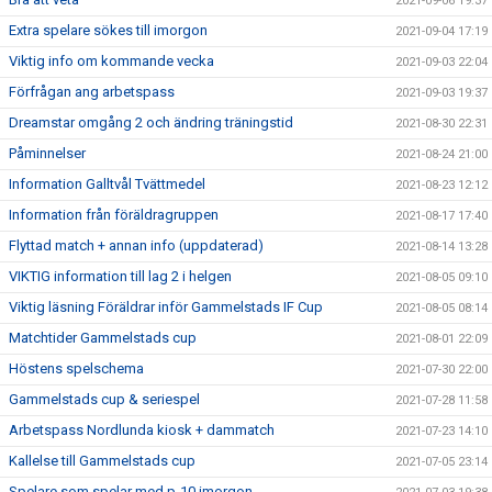
2021-09-06 19:37
Extra spelare sökes till imorgon
2021-09-04 17:19
Viktig info om kommande vecka
2021-09-03 22:04
Förfrågan ang arbetspass
2021-09-03 19:37
Dreamstar omgång 2 och ändring träningstid
2021-08-30 22:31
Påminnelser
2021-08-24 21:00
Information Galltvål Tvättmedel
2021-08-23 12:12
Information från föräldragruppen
2021-08-17 17:40
Flyttad match + annan info (uppdaterad)
2021-08-14 13:28
VIKTIG information till lag 2 i helgen
2021-08-05 09:10
Viktig läsning Föräldrar inför Gammelstads IF Cup
2021-08-05 08:14
Matchtider Gammelstads cup
2021-08-01 22:09
Höstens spelschema
2021-07-30 22:00
Gammelstads cup & seriespel
2021-07-28 11:58
Arbetspass Nordlunda kiosk + dammatch
2021-07-23 14:10
Kallelse till Gammelstads cup
2021-07-05 23:14
Spelare som spelar med p-10 imorgon