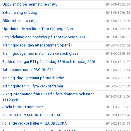
Uppvisning på herrmatchen 19/8
2018-08-13 20:35
Extra träning onsdag
2018-08-10 06:58
Glöm inte matchtröjan!
2018-08-06 16:29
Uppdaterade speltider Thor Sjöbergs Cup
2018-08-01 20:39
Lagindelning och speltider på Thor Sjöbergs Cup
2018-08-01 09:57
Träningsdags igen efter sommaruppehåll
2018-07-29 23:04
Träningsdags med match, solsken och glass!
2018-06-25 09:25
Fadderträningar P11 på måndag 18/6 och torsdag 21/6
2018-06-17 17:27
Arbetspass under PSG för P11
2018-06-03 11:14
Träning idag - premiär på Nordlunda!
2018-05-28 13:09
Träningstider P11 fyra veckor framåt
2018-05-08 14:03
Viktig information från P11 från föräldramöte och inför
2018-03-23 16:00
säsongen
Spela fotboll i sommar?
2018-03-20 15:17
VIKTIG INFORMATION TILL ERT LAG!
2018-03-11 10:26
Följande veckor håller vi KLUBBVECKA
2018-02-15 21:33