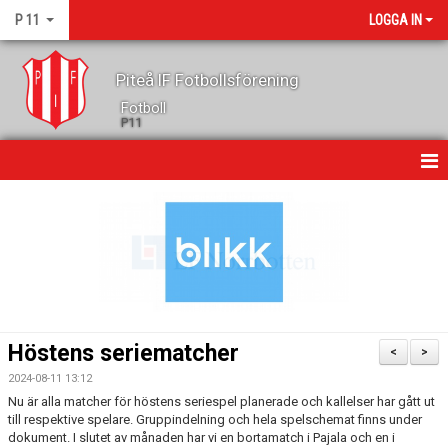
P 11
LOGGA IN
Piteå IF Fotbollsförening
Fotboll
P11
HEM
NYHETER
KALENDER
MATCHER
Höstens seriematcher
<
>
TRUPPEN
2024-08-11 13:12
Nu är alla matcher för höstens seriespel planerade och kallelser har gått ut
GÄSTBOK
till respektive spelare. Gruppindelning och hela spelschemat finns under
dokument. I slutet av månaden har vi en bortamatch i Pajala och en i