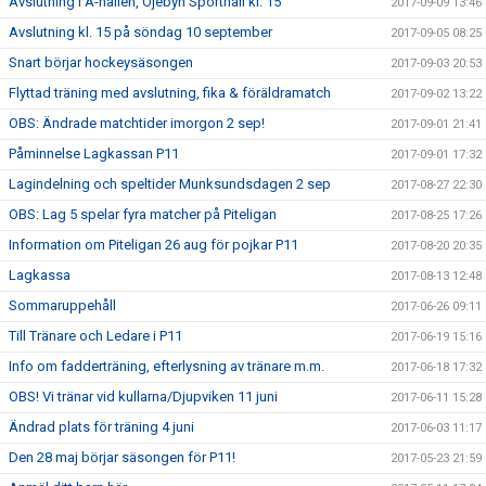
Avslutning i A-hallen, Öjebyn Sporthall kl. 15
2017-09-09 13:46
Avslutning kl. 15 på söndag 10 september
2017-09-05 08:25
Snart börjar hockeysäsongen
2017-09-03 20:53
Flyttad träning med avslutning, fika & föräldramatch
2017-09-02 13:22
OBS: Ändrade matchtider imorgon 2 sep!
2017-09-01 21:41
Påminnelse Lagkassan P11
2017-09-01 17:32
Lagindelning och speltider Munksundsdagen 2 sep
2017-08-27 22:30
OBS: Lag 5 spelar fyra matcher på Piteligan
2017-08-25 17:26
Information om Piteligan 26 aug för pojkar P11
2017-08-20 20:35
Lagkassa
2017-08-13 12:48
Sommaruppehåll
2017-06-26 09:11
Till Tränare och Ledare i P11
2017-06-19 15:16
Info om fadderträning, efterlysning av tränare m.m.
2017-06-18 17:32
OBS! Vi tränar vid kullarna/Djupviken 11 juni
2017-06-11 15:28
Ändrad plats för träning 4 juni
2017-06-03 11:17
Den 28 maj börjar säsongen för P11!
2017-05-23 21:59