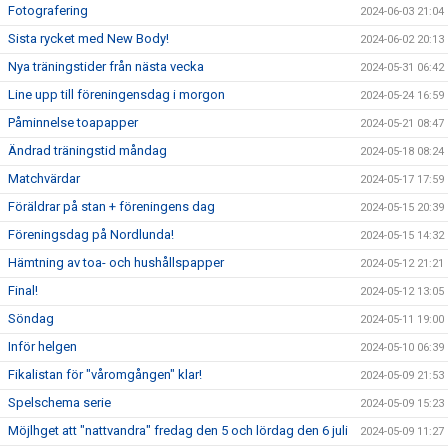
Fotografering
2024-06-03 21:04
Sista rycket med New Body!
2024-06-02 20:13
Nya träningstider från nästa vecka
2024-05-31 06:42
Line upp till föreningensdag i morgon
2024-05-24 16:59
Påminnelse toapapper
2024-05-21 08:47
Ändrad träningstid måndag
2024-05-18 08:24
Matchvärdar
2024-05-17 17:59
Föräldrar på stan + föreningens dag
2024-05-15 20:39
Föreningsdag på Nordlunda!
2024-05-15 14:32
Hämtning av toa- och hushållspapper
2024-05-12 21:21
Final!
2024-05-12 13:05
Söndag
2024-05-11 19:00
Inför helgen
2024-05-10 06:39
Fikalistan för "våromgången" klar!
2024-05-09 21:53
Spelschema serie
2024-05-09 15:23
Möjlhget att "nattvandra" fredag den 5 och lördag den 6 juli
2024-05-09 11:27