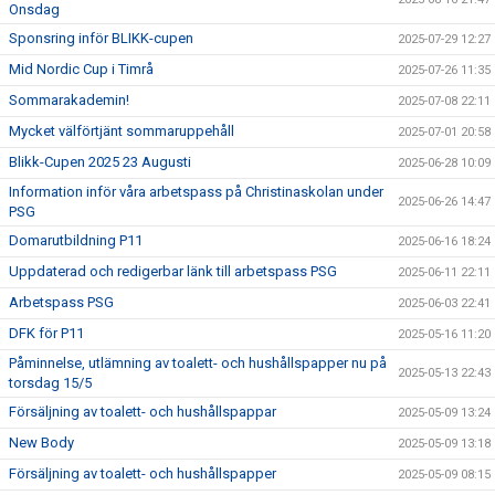
Onsdag
Sponsring inför BLIKK-cupen
2025-07-29 12:27
Mid Nordic Cup i Timrå
2025-07-26 11:35
Sommarakademin!
2025-07-08 22:11
Mycket välförtjänt sommaruppehåll
2025-07-01 20:58
Blikk-Cupen 2025 23 Augusti
2025-06-28 10:09
Information inför våra arbetspass på Christinaskolan under
2025-06-26 14:47
PSG
Domarutbildning P11
2025-06-16 18:24
Uppdaterad och redigerbar länk till arbetspass PSG
2025-06-11 22:11
Arbetspass PSG
2025-06-03 22:41
DFK för P11
2025-05-16 11:20
Påminnelse, utlämning av toalett- och hushållspapper nu på
2025-05-13 22:43
torsdag 15/5
Försäljning av toalett- och hushållspappar
2025-05-09 13:24
New Body
2025-05-09 13:18
Försäljning av toalett- och hushållspapper
2025-05-09 08:15