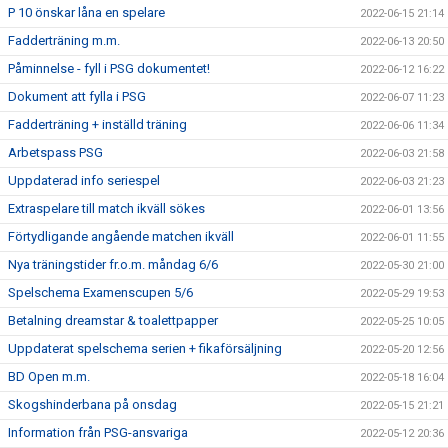
P 10 önskar låna en spelare
2022-06-15 21:14
Fadderträning m.m.
2022-06-13 20:50
Påminnelse - fyll i PSG dokumentet!
2022-06-12 16:22
Dokument att fylla i PSG
2022-06-07 11:23
Fadderträning + inställd träning
2022-06-06 11:34
Arbetspass PSG
2022-06-03 21:58
Uppdaterad info seriespel
2022-06-03 21:23
Extraspelare till match ikväll sökes
2022-06-01 13:56
Förtydligande angående matchen ikväll
2022-06-01 11:55
Nya träningstider fr.o.m. måndag 6/6
2022-05-30 21:00
Spelschema Examenscupen 5/6
2022-05-29 19:53
Betalning dreamstar & toalettpapper
2022-05-25 10:05
Uppdaterat spelschema serien + fikaförsäljning
2022-05-20 12:56
BD Open m.m.
2022-05-18 16:04
Skogshinderbana på onsdag
2022-05-15 21:21
Information från PSG-ansvariga
2022-05-12 20:36