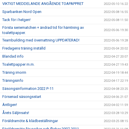
VIKTIGT MEDDELANDE ANGÅENDE TOAPAPPRET
2022-05-10 16:22
Sparbanken Nord Open
2022-05-08 16:55
Tack för i helgen!
2022-05-08 11:50
Första seriematchen + ändrad tid för hämtning av
2022-05-06 19:30
toalettpapper.
Teambuilding med övernattning UPPDATERAD!
2022-05-06 19:28
Fredagens träning inställd
2022-05-04 20:02
Blandad info
2022-04-27 20:07
Toalettpapper m.m.
2022-04-27 19:43
Träning imorrn
2022-04-19 18:44
Träningsinfo
2022-04-17 22:19
Säsongsinformation 2022 P-11
2022-04-08 23:25
Försenad säsongsstart
2022-04-06 21:07
Äntligen!
2022-04-02 11:59
Årets Säljinsats!
2022-03-28 10:29
Föräldramöte & klädbeställningar
2022-03-25 08:15
Föräldramöte för pojkar och flickor 2007-2011