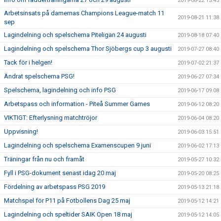
2019-08-22 13:45
Arbetsinsats på damernas Champions League-match 11
2019-08-21 11:38
sep
Lagindelning och spelschema Piteligan 24 augusti
2019-08-18 07:40
Lagindelning och spelschema Thor Sjöbergs cup 3 augusti
2019-07-27 08:40
Tack för i helgen!
2019-07-02 21:37
Ändrat spelschema PSG!
2019-06-27 07:34
Spelschema, lagindelning och info PSG
2019-06-17 09:08
Arbetspass och information - Piteå Summer Games
2019-06-12 08:20
VIKTIGT: Efterlysning matchtröjor
2019-06-04 08:20
Uppvisning!
2019-06-03 15:51
Lagindelning och spelschema Examenscupen 9 juni
2019-06-02 17:13
Träningar från nu och framåt
2019-05-27 10:32
Fyll i PSG-dokument senast idag 20 maj
2019-05-20 08:25
Fördelning av arbetspass PSG 2019
2019-05-13 21:18
Matchspel för P11 på Fotbollens Dag 25 maj
2019-05-12 14:21
Lagindelning och speltider SAIK Open 18 maj
2019-05-12 14:05