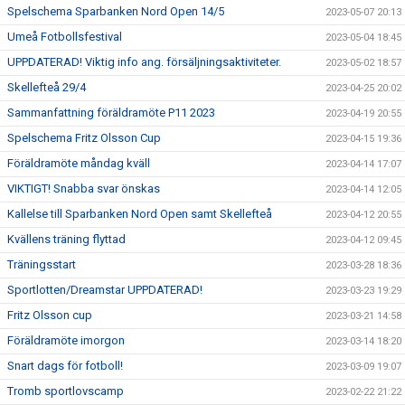
Spelschema Sparbanken Nord Open 14/5
2023-05-07 20:13
Umeå Fotbollsfestival
2023-05-04 18:45
UPPDATERAD! Viktig info ang. försäljningsaktiviteter.
2023-05-02 18:57
Skellefteå 29/4
2023-04-25 20:02
Sammanfattning föräldramöte P11 2023
2023-04-19 20:55
Spelschema Fritz Olsson Cup
2023-04-15 19:36
Föräldramöte måndag kväll
2023-04-14 17:07
VIKTIGT! Snabba svar önskas
2023-04-14 12:05
Kallelse till Sparbanken Nord Open samt Skellefteå
2023-04-12 20:55
Kvällens träning flyttad
2023-04-12 09:45
Träningsstart
2023-03-28 18:36
Sportlotten/Dreamstar UPPDATERAD!
2023-03-23 19:29
Fritz Olsson cup
2023-03-21 14:58
Föräldramöte imorgon
2023-03-14 18:20
Snart dags för fotboll!
2023-03-09 19:07
Tromb sportlovscamp
2023-02-22 21:22