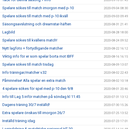
2020-09-10 07:43
Spelare sökes till match imorgon med p-10
2020-09-04 08:30
Spelare sökes till match med p-10 ikväll
2020-09-03 09:49
Säsongsavslutning och dreamstar-häften
2020-08-31 21:41
Lagbild
2020-08-28 18:00
Spelare sökes till kvällens match!
2020-08-24 09:52
Nytt lagfoto + förtydligande matcher
2020-08-22 16:12
Viktig info för er som spelar borta mot IBFF
2020-08-16 16:15
Spelare sökes till match tisdag
2020-08-09 13:07
Info träningar/matcher v.32
2020-08-02 22:43
Påminnelse! Alla spelar en extra match
2020-08-02 10:18
4 spelare sökes för spel med p-10 den 9/8
2020-08-01 20:46
Info till Lag 5 inför matchen på söndag kl 11.45
2020-07-31 13:12
Dagens träning 30/7 inställd!
2020-07-30 15:26
Extra spelare önskas till imorgon 26/7
2020-07-25 13:52
Inställd träning idag
2020-07-23 17:01
Lagindelning & matchtider seriespel HT-20