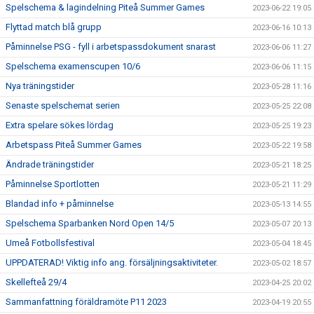
Spelschema & lagindelning Piteå Summer Games
2023-06-22 19:05
Flyttad match blå grupp
2023-06-16 10:13
Påminnelse PSG - fyll i arbetspassdokument snarast
2023-06-06 11:27
Spelschema examenscupen 10/6
2023-06-06 11:15
Nya träningstider
2023-05-28 11:16
Senaste spelschemat serien
2023-05-25 22:08
Extra spelare sökes lördag
2023-05-25 19:23
Arbetspass Piteå Summer Games
2023-05-22 19:58
Ändrade träningstider
2023-05-21 18:25
Påminnelse Sportlotten
2023-05-21 11:29
Blandad info + påminnelse
2023-05-13 14:55
Spelschema Sparbanken Nord Open 14/5
2023-05-07 20:13
Umeå Fotbollsfestival
2023-05-04 18:45
UPPDATERAD! Viktig info ang. försäljningsaktiviteter.
2023-05-02 18:57
Skellefteå 29/4
2023-04-25 20:02
Sammanfattning föräldramöte P11 2023
2023-04-19 20:55