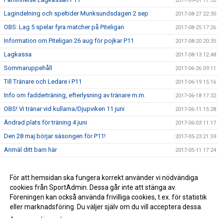
2017-09-01 17:32
Lagindelning och speltider Munksundsdagen 2 sep
2017-08-27 22:30
OBS: Lag 5 spelar fyra matcher på Piteligan
2017-08-25 17:26
Information om Piteligan 26 aug för pojkar P11
2017-08-20 20:35
Lagkassa
2017-08-13 12:48
Sommaruppehåll
2017-06-26 09:11
Till Tränare och Ledare i P11
2017-06-19 15:16
Info om fadderträning, efterlysning av tränare m.m.
2017-06-18 17:32
OBS! Vi tränar vid kullarna/Djupviken 11 juni
2017-06-11 15:28
Ändrad plats för träning 4 juni
2017-06-03 11:17
Den 28 maj börjar säsongen för P11!
2017-05-23 21:59
Anmäl ditt barn här
2017-05-11 17:24
Tränar t-shirt
2017-04-27 16:08
Välkomna till upptaktsträff för föräldrar till barn födda 2011
För att hemsidan ska fungera korrekt använder vi nödvändiga
2017-04-24 12:31
cookies från SportAdmin. Dessa går inte att stänga av.
Välkommen att spela fotboll i Piteå IF
2017-02-14 06:37
Föreningen kan också använda frivilliga cookies, t.ex. för statistik
eller marknadsföring. Du väljer själv om du vill acceptera dessa.