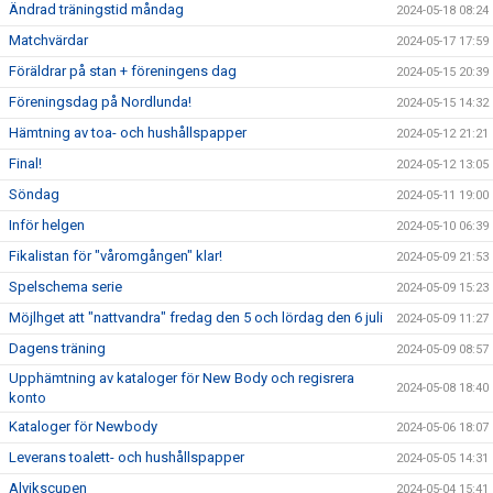
Ändrad träningstid måndag
2024-05-18 08:24
Matchvärdar
2024-05-17 17:59
Föräldrar på stan + föreningens dag
2024-05-15 20:39
Föreningsdag på Nordlunda!
2024-05-15 14:32
Hämtning av toa- och hushållspapper
2024-05-12 21:21
Final!
2024-05-12 13:05
Söndag
2024-05-11 19:00
Inför helgen
2024-05-10 06:39
Fikalistan för "våromgången" klar!
2024-05-09 21:53
Spelschema serie
2024-05-09 15:23
Möjlhget att "nattvandra" fredag den 5 och lördag den 6 juli
2024-05-09 11:27
Dagens träning
2024-05-09 08:57
Upphämtning av kataloger för New Body och regisrera
2024-05-08 18:40
konto
Kataloger för Newbody
2024-05-06 18:07
Leverans toalett- och hushållspapper
2024-05-05 14:31
Alvikscupen
2024-05-04 15:41