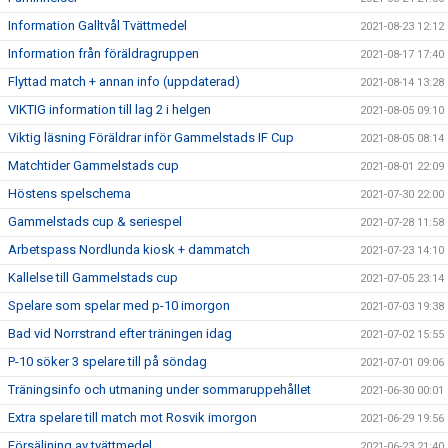
Information Galltvål Tvättmedel
2021-08-23 12:12
Information från föräldragruppen
2021-08-17 17:40
Flyttad match + annan info (uppdaterad)
2021-08-14 13:28
VIKTIG information till lag 2 i helgen
2021-08-05 09:10
Viktig läsning Föräldrar inför Gammelstads IF Cup
2021-08-05 08:14
Matchtider Gammelstads cup
2021-08-01 22:09
Höstens spelschema
2021-07-30 22:00
Gammelstads cup & seriespel
2021-07-28 11:58
Arbetspass Nordlunda kiosk + dammatch
2021-07-23 14:10
Kallelse till Gammelstads cup
2021-07-05 23:14
Spelare som spelar med p-10 imorgon
2021-07-03 19:38
Bad vid Norrstrand efter träningen idag
2021-07-02 15:55
P-10 söker 3 spelare till på söndag
2021-07-01 09:06
Träningsinfo och utmaning under sommaruppehållet
2021-06-30 00:01
Extra spelare till match mot Rosvik imorgon
2021-06-29 19:56
Försäljning av tvättmedel
2021-06-23 21:40