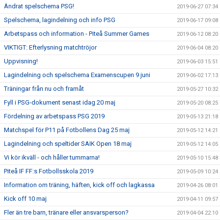
Ändrat spelschema PSG!
2019-06-27 07:34
Spelschema, lagindelning och info PSG
2019-06-17 09:08
Arbetspass och information - Piteå Summer Games
2019-06-12 08:20
VIKTIGT: Efterlysning matchtröjor
2019-06-04 08:20
Uppvisning!
2019-06-03 15:51
Lagindelning och spelschema Examenscupen 9 juni
2019-06-02 17:13
Träningar från nu och framåt
2019-05-27 10:32
Fyll i PSG-dokument senast idag 20 maj
2019-05-20 08:25
Fördelning av arbetspass PSG 2019
2019-05-13 21:18
Matchspel för P11 på Fotbollens Dag 25 maj
2019-05-12 14:21
Lagindelning och speltider SAIK Open 18 maj
2019-05-12 14:05
Vi kör ikväll - och håller tummarna!
2019-05-10 15:48
Piteå IF FF:s Fotbollsskola 2019
2019-05-09 10:24
Information om träning, häften, kick off och lagkassa
2019-04-26 08:01
Kick off 10 maj
2019-04-11 09:57
Fler än tre barn, tränare eller ansvarsperson?
2019-04-04 22:10