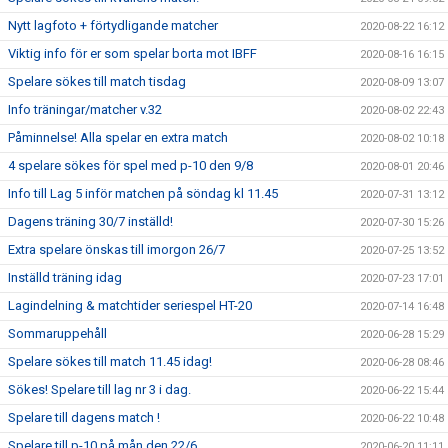
Nytt lagfoto + förtydligande matcher
2020-08-22 16:12
Viktig info för er som spelar borta mot IBFF
2020-08-16 16:15
Spelare sökes till match tisdag
2020-08-09 13:07
Info träningar/matcher v.32
2020-08-02 22:43
Påminnelse! Alla spelar en extra match
2020-08-02 10:18
4 spelare sökes för spel med p-10 den 9/8
2020-08-01 20:46
Info till Lag 5 inför matchen på söndag kl 11.45
2020-07-31 13:12
Dagens träning 30/7 inställd!
2020-07-30 15:26
Extra spelare önskas till imorgon 26/7
2020-07-25 13:52
Inställd träning idag
2020-07-23 17:01
Lagindelning & matchtider seriespel HT-20
2020-07-14 16:48
Sommaruppehåll
2020-06-28 15:29
Spelare sökes till match 11.45 idag!
2020-06-28 08:46
Sökes! Spelare till lag nr 3 i dag.
2020-06-22 15:44
Spelare till dagens match !
2020-06-22 10:48
Spelare till p-10 på mån den 22/6
2020-06-20 11:11