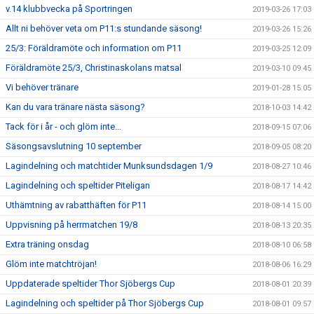
v.14 klubbvecka på Sportringen
2019-03-26 17:03
Allt ni behöver veta om P11:s stundande säsong!
2019-03-26 15:26
25/3: Föräldramöte och information om P11
2019-03-25 12:09
Föräldramöte 25/3, Christinaskolans matsal
2019-03-10 09:45
Vi behöver tränare
2019-01-28 15:05
Kan du vara tränare nästa säsong?
2018-10-03 14:42
Tack för i år - och glöm inte...
2018-09-15 07:06
Säsongsavslutning 10 september
2018-09-05 08:20
Lagindelning och matchtider Munksundsdagen 1/9
2018-08-27 10:46
Lagindelning och speltider Piteligan
2018-08-17 14:42
Uthämtning av rabatthäften för P11
2018-08-14 15:00
Uppvisning på herrmatchen 19/8
2018-08-13 20:35
Extra träning onsdag
2018-08-10 06:58
Glöm inte matchtröjan!
2018-08-06 16:29
Uppdaterade speltider Thor Sjöbergs Cup
2018-08-01 20:39
Lagindelning och speltider på Thor Sjöbergs Cup
2018-08-01 09:57