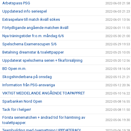
Arbetspass PSG
2022-06-03 21:58
Uppdaterad info seriespel
2022-06-03 21:23
Extraspelare till match ikväll sökes
2022-06-01 13:56
Förtydligande angående matchen ikväll
2022-06-01 11:55
Nya träningstider fr.o.m. måndag 6/6
2022-05-30 21:00
Spelschema Examenscupen 5/6
2022-05-29 19:53
Betalning dreamstar & toalettpapper
2022-05-25 10:05
Uppdaterat spelschema serien + fikaförsäljning
2022-05-20 12:56
BD Open m.m.
2022-05-18 16:04
Skogshinderbana på onsdag
2022-05-15 21:21
Information från PSG-ansvariga
2022-05-12 20:36
VIKTIGT MEDDELANDE ANGÅENDE TOAPAPPRET
2022-05-10 16:22
Sparbanken Nord Open
2022-05-08 16:55
Tack för i helgen!
2022-05-08 11:50
Första seriematchen + ändrad tid för hämtning av
2022-05-06 19:30
toalettpapper.
Teambuilding med övernattning UPPDATERAD!
2022-05-06 19:28