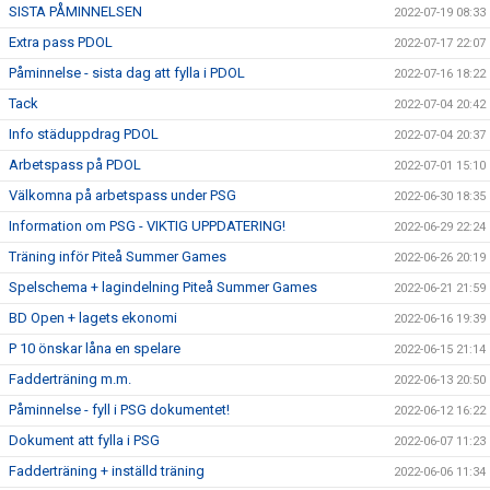
SISTA PÅMINNELSEN
2022-07-19 08:33
Extra pass PDOL
2022-07-17 22:07
Påminnelse - sista dag att fylla i PDOL
2022-07-16 18:22
Tack
2022-07-04 20:42
Info städuppdrag PDOL
2022-07-04 20:37
Arbetspass på PDOL
2022-07-01 15:10
Välkomna på arbetspass under PSG
2022-06-30 18:35
Information om PSG - VIKTIG UPPDATERING!
2022-06-29 22:24
Träning inför Piteå Summer Games
2022-06-26 20:19
Spelschema + lagindelning Piteå Summer Games
2022-06-21 21:59
BD Open + lagets ekonomi
2022-06-16 19:39
P 10 önskar låna en spelare
2022-06-15 21:14
Fadderträning m.m.
2022-06-13 20:50
Påminnelse - fyll i PSG dokumentet!
2022-06-12 16:22
Dokument att fylla i PSG
2022-06-07 11:23
Fadderträning + inställd träning
2022-06-06 11:34