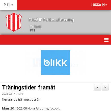
P 11
LOGGA IN
Piteå IF Fotbollsförening
Fotboll
P11
HEM
NYHETER
KALENDER
MATCHER
Träningstider framåt
<
>
TRUPPEN
2025-02-14 14:16
Nuvarande träningstider är:
GÄSTBOK
Mån
: 20.45-22.00 Nolia Airdome, fotboll.