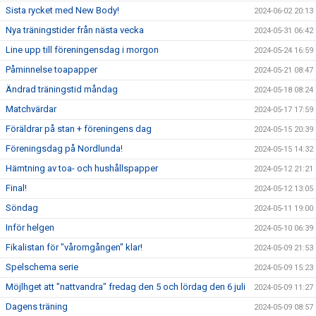
Sista rycket med New Body!
2024-06-02 20:13
Nya träningstider från nästa vecka
2024-05-31 06:42
Line upp till föreningensdag i morgon
2024-05-24 16:59
Påminnelse toapapper
2024-05-21 08:47
Ändrad träningstid måndag
2024-05-18 08:24
Matchvärdar
2024-05-17 17:59
Föräldrar på stan + föreningens dag
2024-05-15 20:39
Föreningsdag på Nordlunda!
2024-05-15 14:32
Hämtning av toa- och hushållspapper
2024-05-12 21:21
Final!
2024-05-12 13:05
Söndag
2024-05-11 19:00
Inför helgen
2024-05-10 06:39
Fikalistan för "våromgången" klar!
2024-05-09 21:53
Spelschema serie
2024-05-09 15:23
Möjlhget att "nattvandra" fredag den 5 och lördag den 6 juli
2024-05-09 11:27
Dagens träning
2024-05-09 08:57