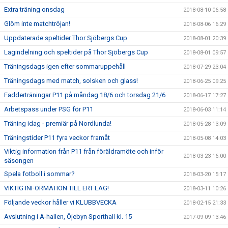
Extra träning onsdag
2018-08-10 06:58
Glöm inte matchtröjan!
2018-08-06 16:29
Uppdaterade speltider Thor Sjöbergs Cup
2018-08-01 20:39
Lagindelning och speltider på Thor Sjöbergs Cup
2018-08-01 09:57
Träningsdags igen efter sommaruppehåll
2018-07-29 23:04
Träningsdags med match, solsken och glass!
2018-06-25 09:25
Fadderträningar P11 på måndag 18/6 och torsdag 21/6
2018-06-17 17:27
Arbetspass under PSG för P11
2018-06-03 11:14
Träning idag - premiär på Nordlunda!
2018-05-28 13:09
Träningstider P11 fyra veckor framåt
2018-05-08 14:03
Viktig information från P11 från föräldramöte och inför
2018-03-23 16:00
säsongen
Spela fotboll i sommar?
2018-03-20 15:17
VIKTIG INFORMATION TILL ERT LAG!
2018-03-11 10:26
Följande veckor håller vi KLUBBVECKA
2018-02-15 21:33
Avslutning i A-hallen, Öjebyn Sporthall kl. 15
2017-09-09 13:46