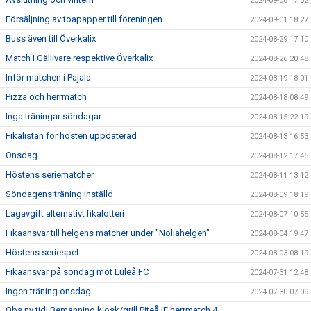
2024-09-06 17:32
Försäljning av toapapper till föreningen
2024-09-01 18:27
Buss även till Överkalix
2024-08-29 17:10
Match i Gällivare respektive Överkalix
2024-08-26 20:48
Inför matchen i Pajala
2024-08-19 18:01
Pizza och herrmatch
2024-08-18 08:49
Inga träningar söndagar
2024-08-15 22:19
Fikalistan för hösten uppdaterad
2024-08-13 16:53
Onsdag
2024-08-12 17:45
Höstens seriematcher
2024-08-11 13:12
Söndagens träning inställd
2024-08-09 18:19
Lagavgift alternativt fikalotteri
2024-08-07 10:55
Fikaansvar till helgens matcher under "Noliahelgen"
2024-08-04 19:47
Höstens seriespel
2024-08-03 08:19
Fikaansvar på söndag mot Luleå FC
2024-07-31 12:48
Ingen träning onsdag
2024-07-30 07:09
Obs ny tid! Bemanning kiosk/grill Piteå IF herrmatch 4