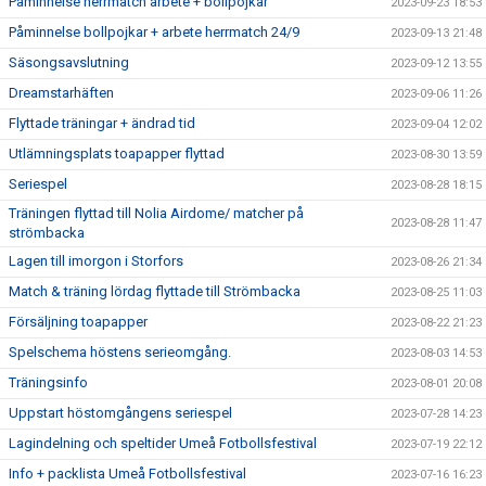
Påminnelse herrmatch arbete + bollpojkar
2023-09-23 18:53
Påminnelse bollpojkar + arbete herrmatch 24/9
2023-09-13 21:48
Säsongsavslutning
2023-09-12 13:55
Dreamstarhäften
2023-09-06 11:26
Flyttade träningar + ändrad tid
2023-09-04 12:02
Utlämningsplats toapapper flyttad
2023-08-30 13:59
Seriespel
2023-08-28 18:15
Träningen flyttad till Nolia Airdome/ matcher på
2023-08-28 11:47
strömbacka
Lagen till imorgon i Storfors
2023-08-26 21:34
Match & träning lördag flyttade till Strömbacka
2023-08-25 11:03
Försäljning toapapper
2023-08-22 21:23
Spelschema höstens serieomgång.
2023-08-03 14:53
Träningsinfo
2023-08-01 20:08
Uppstart höstomgångens seriespel
2023-07-28 14:23
Lagindelning och speltider Umeå Fotbollsfestival
2023-07-19 22:12
Info + packlista Umeå Fotbollsfestival
2023-07-16 16:23