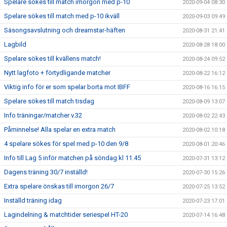
Spelare sökes till match imorgon med p-10
2020-09-04 08:30
Spelare sökes till match med p-10 ikväll
2020-09-03 09:49
Säsongsavslutning och dreamstar-häften
2020-08-31 21:41
Lagbild
2020-08-28 18:00
Spelare sökes till kvällens match!
2020-08-24 09:52
Nytt lagfoto + förtydligande matcher
2020-08-22 16:12
Viktig info för er som spelar borta mot IBFF
2020-08-16 16:15
Spelare sökes till match tisdag
2020-08-09 13:07
Info träningar/matcher v.32
2020-08-02 22:43
Påminnelse! Alla spelar en extra match
2020-08-02 10:18
4 spelare sökes för spel med p-10 den 9/8
2020-08-01 20:46
Info till Lag 5 inför matchen på söndag kl 11.45
2020-07-31 13:12
Dagens träning 30/7 inställd!
2020-07-30 15:26
Extra spelare önskas till imorgon 26/7
2020-07-25 13:52
Inställd träning idag
2020-07-23 17:01
Lagindelning & matchtider seriespel HT-20
2020-07-14 16:48