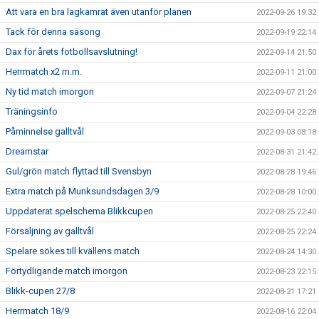
Att vara en bra lagkamrat även utanför planen
2022-09-26 19:32
Tack för denna säsong
2022-09-19 22:14
Dax för årets fotbollsavslutning!
2022-09-14 21:50
Herrmatch x2 m.m.
2022-09-11 21:00
Ny tid match imorgon
2022-09-07 21:24
Träningsinfo
2022-09-04 22:28
Påminnelse galltvål
2022-09-03 08:18
Dreamstar
2022-08-31 21:42
Gul/grön match flyttad till Svensbyn
2022-08-28 19:46
Extra match på Munksundsdagen 3/9
2022-08-28 10:00
Uppdaterat spelschema Blikkcupen
2022-08-25 22:40
Försäljning av galltvål
2022-08-25 22:24
Spelare sökes till kvällens match
2022-08-24 14:30
Förtydligande match imorgon
2022-08-23 22:15
Blikk-cupen 27/8
2022-08-21 17:21
Herrmatch 18/9
2022-08-16 22:04