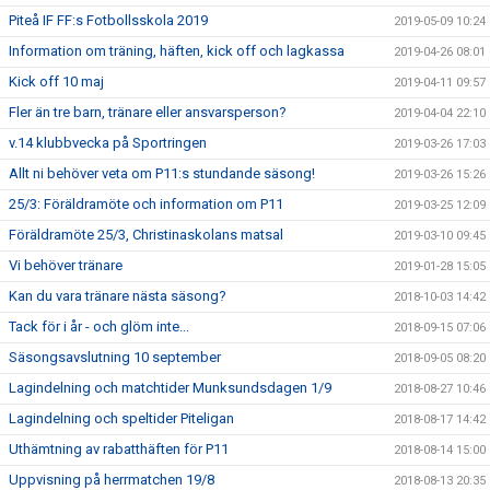
Piteå IF FF:s Fotbollsskola 2019
2019-05-09 10:24
Information om träning, häften, kick off och lagkassa
2019-04-26 08:01
Kick off 10 maj
2019-04-11 09:57
Fler än tre barn, tränare eller ansvarsperson?
2019-04-04 22:10
v.14 klubbvecka på Sportringen
2019-03-26 17:03
Allt ni behöver veta om P11:s stundande säsong!
2019-03-26 15:26
25/3: Föräldramöte och information om P11
2019-03-25 12:09
Föräldramöte 25/3, Christinaskolans matsal
2019-03-10 09:45
Vi behöver tränare
2019-01-28 15:05
Kan du vara tränare nästa säsong?
2018-10-03 14:42
Tack för i år - och glöm inte...
2018-09-15 07:06
Säsongsavslutning 10 september
2018-09-05 08:20
Lagindelning och matchtider Munksundsdagen 1/9
2018-08-27 10:46
Lagindelning och speltider Piteligan
2018-08-17 14:42
Uthämtning av rabatthäften för P11
2018-08-14 15:00
Uppvisning på herrmatchen 19/8
2018-08-13 20:35