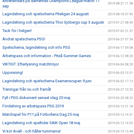
Arbetsinsats på damernas Champions League-match 11
2019-08-21 11:38
sep
Lagindelning och spelschema Piteligan 24 augusti
2019-08-18 07:40
Lagindelning och spelschema Thor Sjöbergs cup 3 augusti
2019-07-27 08:40
Tack för i helgen!
2019-07-02 21:37
Ändrat spelschema PSG!
2019-06-27 07:34
Spelschema, lagindelning och info PSG
2019-06-17 09:08
Arbetspass och information - Piteå Summer Games
2019-06-12 08:20
VIKTIGT: Efterlysning matchtröjor
2019-06-04 08:20
Uppvisning!
2019-06-03 15:51
Lagindelning och spelschema Examenscupen 9 juni
2019-06-02 17:13
Träningar från nu och framåt
2019-05-27 10:32
Fyll i PSG-dokument senast idag 20 maj
2019-05-20 08:25
Fördelning av arbetspass PSG 2019
2019-05-13 21:18
Matchspel för P11 på Fotbollens Dag 25 maj
2019-05-12 14:21
Lagindelning och speltider SAIK Open 18 maj
2019-05-12 14:05
Vi kör ikväll - och håller tummarna!
2019-05-10 15:48