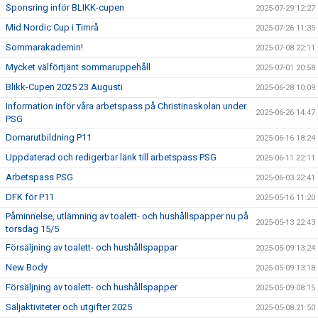
Sponsring inför BLIKK-cupen
2025-07-29 12:27
Mid Nordic Cup i Timrå
2025-07-26 11:35
Sommarakademin!
2025-07-08 22:11
Mycket välförtjänt sommaruppehåll
2025-07-01 20:58
Blikk-Cupen 2025 23 Augusti
2025-06-28 10:09
Information inför våra arbetspass på Christinaskolan under
2025-06-26 14:47
PSG
Domarutbildning P11
2025-06-16 18:24
Uppdaterad och redigerbar länk till arbetspass PSG
2025-06-11 22:11
Arbetspass PSG
2025-06-03 22:41
DFK för P11
2025-05-16 11:20
Påminnelse, utlämning av toalett- och hushållspapper nu på
2025-05-13 22:43
torsdag 15/5
Försäljning av toalett- och hushållspappar
2025-05-09 13:24
New Body
2025-05-09 13:18
Försäljning av toalett- och hushållspapper
2025-05-09 08:15
Säljaktiviteter och utgifter 2025
2025-05-08 21:50