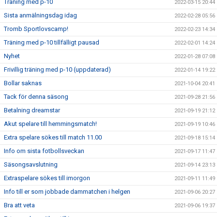
Träning med p-10
2022-03-15 20:44
Sista anmälningsdag idag
2022-02-28 05:56
Tromb Sportlovscamp!
2022-02-23 14:34
Träning med p-10 tillfälligt pausad
2022-02-01 14:24
Nyhet
2022-01-28 07:08
Frivillig träning med p-10 (uppdaterad)
2022-01-14 19:22
Bollar saknas
2021-10-04 20:41
Tack för denna säsong
2021-09-28 21:56
Betalning dreamstar
2021-09-19 21:12
Akut spelare till hemmingsmatch!
2021-09-19 10:46
Extra spelare sökes till match 11.00
2021-09-18 15:14
Info om sista fotbollsveckan
2021-09-17 11:47
Säsongsavslutning
2021-09-14 23:13
Extraspelare sökes till imorgon
2021-09-11 11:49
Info till er som jobbade dammatchen i helgen
2021-09-06 20:27
Bra att veta
2021-09-06 19:37