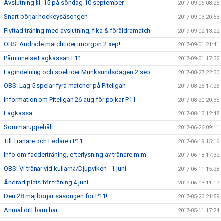
Avslutning kl. 15 på söndag 10 september
2017-09-05 08:25
Snart börjar hockeysäsongen
2017-09-03 20:53
Flyttad träning med avslutning, fika & föräldramatch
2017-09-02 13:22
OBS: Ändrade matchtider imorgon 2 sep!
2017-09-01 21:41
Påminnelse Lagkassan P11
2017-09-01 17:32
Lagindelning och speltider Munksundsdagen 2 sep
2017-08-27 22:30
OBS: Lag 5 spelar fyra matcher på Piteligan
2017-08-25 17:26
Information om Piteligan 26 aug för pojkar P11
2017-08-20 20:35
Lagkassa
2017-08-13 12:48
Sommaruppehåll
2017-06-26 09:11
Till Tränare och Ledare i P11
2017-06-19 15:16
Info om fadderträning, efterlysning av tränare m.m.
2017-06-18 17:32
OBS! Vi tränar vid kullarna/Djupviken 11 juni
2017-06-11 15:28
Ändrad plats för träning 4 juni
2017-06-03 11:17
Den 28 maj börjar säsongen för P11!
2017-05-23 21:59
Anmäl ditt barn här
2017-05-11 17:24