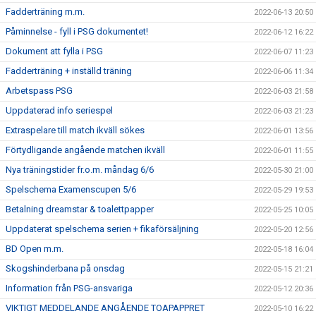
Fadderträning m.m.
2022-06-13 20:50
Påminnelse - fyll i PSG dokumentet!
2022-06-12 16:22
Dokument att fylla i PSG
2022-06-07 11:23
Fadderträning + inställd träning
2022-06-06 11:34
Arbetspass PSG
2022-06-03 21:58
Uppdaterad info seriespel
2022-06-03 21:23
Extraspelare till match ikväll sökes
2022-06-01 13:56
Förtydligande angående matchen ikväll
2022-06-01 11:55
Nya träningstider fr.o.m. måndag 6/6
2022-05-30 21:00
Spelschema Examenscupen 5/6
2022-05-29 19:53
Betalning dreamstar & toalettpapper
2022-05-25 10:05
Uppdaterat spelschema serien + fikaförsäljning
2022-05-20 12:56
BD Open m.m.
2022-05-18 16:04
Skogshinderbana på onsdag
2022-05-15 21:21
Information från PSG-ansvariga
2022-05-12 20:36
VIKTIGT MEDDELANDE ANGÅENDE TOAPAPPRET
2022-05-10 16:22