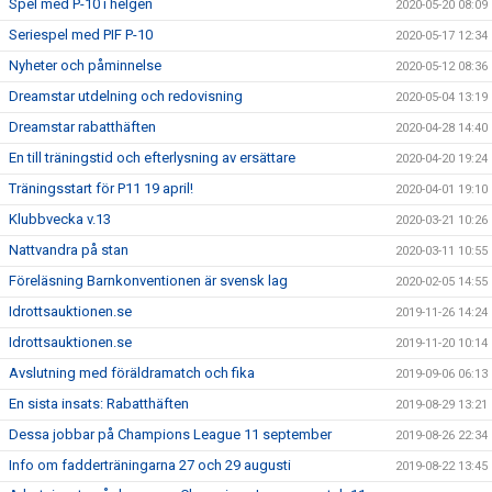
Spel med P-10 i helgen
2020-05-20 08:09
Seriespel med PIF P-10
2020-05-17 12:34
Nyheter och påminnelse
2020-05-12 08:36
Dreamstar utdelning och redovisning
2020-05-04 13:19
Dreamstar rabatthäften
2020-04-28 14:40
En till träningstid och efterlysning av ersättare
2020-04-20 19:24
Träningsstart för P11 19 april!
2020-04-01 19:10
Klubbvecka v.13
2020-03-21 10:26
Nattvandra på stan
2020-03-11 10:55
Föreläsning Barnkonventionen är svensk lag
2020-02-05 14:55
Idrottsauktionen.se
2019-11-26 14:24
Idrottsauktionen.se
2019-11-20 10:14
Avslutning med föräldramatch och fika
2019-09-06 06:13
En sista insats: Rabatthäften
2019-08-29 13:21
Dessa jobbar på Champions League 11 september
2019-08-26 22:34
Info om fadderträningarna 27 och 29 augusti
2019-08-22 13:45