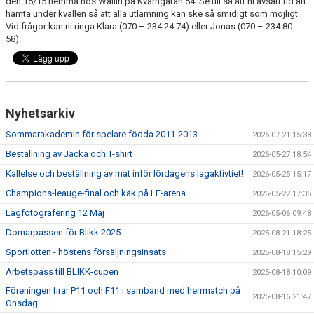
den 15/15 hemma hos Wallin på Kvarngatan 54. Se till så att ni avsatt tid att
DOKUMENT
hämta under kvällen så att alla utlämning kan ske så smidigt som möjligt.
Vid frågor kan ni ringa Klara (070 – 234 24 74) eller Jonas (070 – 234 80
KONTAKT
58).
MEDLEMSKAP
Nyhetsarkiv
Sommarakademin för spelare födda 2011-2013
2026-07-21 15:38
Beställning av Jacka och T-shirt
2026-05-27 18:54
Kallelse och beställning av mat inför lördagens lagaktivtiet!
2026-05-25 15:17
Champions-leauge-final och käk på LF-arena
2026-05-22 17:35
Lagfotografering 12 Maj
2026-05-06 09:48
Domarpassen för Blikk 2025
2025-08-21 18:25
Sportlotten - höstens försäljningsinsats
2025-08-18 15:29
Arbetspass till BLIKK-cupen
2025-08-18 10:09
Föreningen firar P11 och F11 i samband med herrmatch på
2025-08-16 21:47
Onsdag