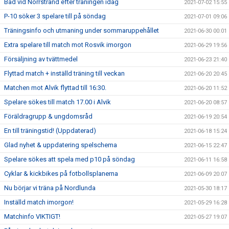
Bad vid Norrstrand efter träningen idag
2021-07-02 15:55
P-10 söker 3 spelare till på söndag
2021-07-01 09:06
Träningsinfo och utmaning under sommaruppehållet
2021-06-30 00:01
Extra spelare till match mot Rosvik imorgon
2021-06-29 19:56
Försäljning av tvättmedel
2021-06-23 21:40
Flyttad match + inställd träning till veckan
2021-06-20 20:45
Matchen mot Alvik flyttad till 16:30.
2021-06-20 11:52
Spelare sökes till match 17.00 i Alvik
2021-06-20 08:57
Föräldragrupp & ungdomsråd
2021-06-19 20:54
En till träningstid! (Uppdaterad)
2021-06-18 15:24
Glad nyhet & uppdatering spelschema
2021-06-15 22:47
Spelare sökes att spela med p10 på söndag
2021-06-11 16:58
Cyklar & kickbikes på fotbollsplanerna
2021-06-09 20:07
Nu börjar vi träna på Nordlunda
2021-05-30 18:17
Inställd match imorgon!
2021-05-29 16:28
Matchinfo VIKTIGT!
2021-05-27 19:07