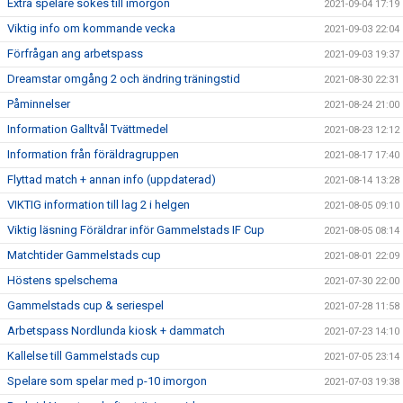
Extra spelare sökes till imorgon
2021-09-04 17:19
Viktig info om kommande vecka
2021-09-03 22:04
Förfrågan ang arbetspass
2021-09-03 19:37
Dreamstar omgång 2 och ändring träningstid
2021-08-30 22:31
Påminnelser
2021-08-24 21:00
Information Galltvål Tvättmedel
2021-08-23 12:12
Information från föräldragruppen
2021-08-17 17:40
Flyttad match + annan info (uppdaterad)
2021-08-14 13:28
VIKTIG information till lag 2 i helgen
2021-08-05 09:10
Viktig läsning Föräldrar inför Gammelstads IF Cup
2021-08-05 08:14
Matchtider Gammelstads cup
2021-08-01 22:09
Höstens spelschema
2021-07-30 22:00
Gammelstads cup & seriespel
2021-07-28 11:58
Arbetspass Nordlunda kiosk + dammatch
2021-07-23 14:10
Kallelse till Gammelstads cup
2021-07-05 23:14
Spelare som spelar med p-10 imorgon
2021-07-03 19:38