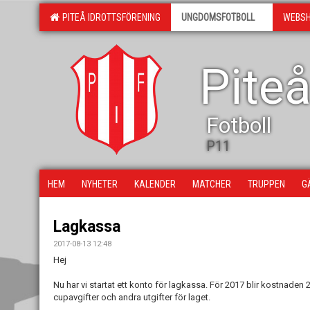
PITEÅ IDROTTSFÖRENING
UNGDOMSFOTBOLL
WEBS
Piteå
Fotboll
P11
HEM
NYHETER
KALENDER
MATCHER
TRUPPEN
G
Lagkassa
2017-08-13 12:48
Hej
Nu har vi startat ett konto för lagkassa. För 2017 blir kostnaden 
cupavgifter och andra utgifter för laget.