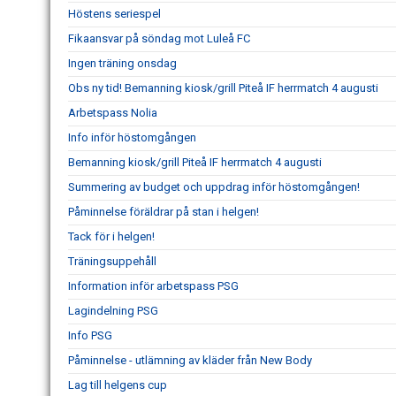
Höstens seriespel
Fikaansvar på söndag mot Luleå FC
Ingen träning onsdag
Obs ny tid! Bemanning kiosk/grill Piteå IF herrmatch 4 augusti
Arbetspass Nolia
Info inför höstomgången
Bemanning kiosk/grill Piteå IF herrmatch 4 augusti
Summering av budget och uppdrag inför höstomgången!
Påminnelse föräldrar på stan i helgen!
Tack för i helgen!
Träningsuppehåll
Information inför arbetspass PSG
Lagindelning PSG
Info PSG
Påminnelse - utlämning av kläder från New Body
Lag till helgens cup