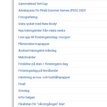
Gammelstad 9v9 Cup
Arbetspass för Piteå Summer Games (PSG) 2024
Fotografering
Sista rycket med New Body!
Nya träningstider från nästa vecka
Line upp till föreningensdag i morgon
Påminnelse toapapper
Ändrad träningstid måndag
Matchvärdar
Föräldrar på stan + föreningens dag
Föreningsdag på Nordlunda!
Hämtning av toa- och hushållspapper
Final!
Söndag
Inför helgen
Fikalistan för "våromgången" klar!