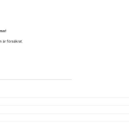
amn!
n är försäkrat.