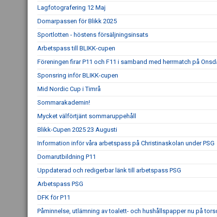
Lagfotografering 12 Maj
Domarpassen för Blikk 2025
Sportlotten - höstens försäljningsinsats
Arbetspass till BLIKK-cupen
Föreningen firar P11 och F11 i samband med herrmatch på Ons
Sponsring inför BLIKK-cupen
Mid Nordic Cup i Timrå
Sommarakademin!
Mycket välförtjänt sommaruppehåll
Blikk-Cupen 2025 23 Augusti
Information inför våra arbetspass på Christinaskolan under PSG
Domarutbildning P11
Uppdaterad och redigerbar länk till arbetspass PSG
Arbetspass PSG
DFK för P11
Påminnelse, utlämning av toalett- och hushållspapper nu på tor