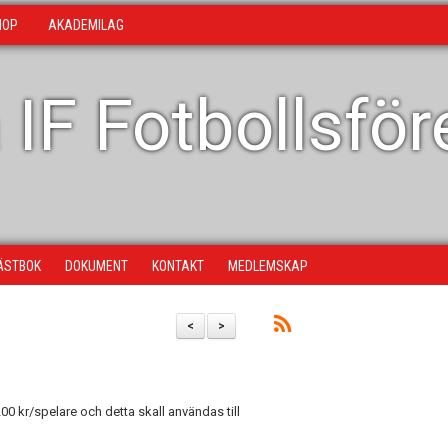
HOP
AKADEMILAG
 IF Fotbollsfö
ÄSTBOK
DOKUMENT
KONTAKT
MEDLEMSKAP
<
>
200 kr/spelare och detta skall användas till