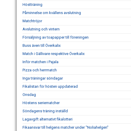
Höstträning
Påminnelse om kvällens avslutning
Matchtröjor
Avslutning och vintern
Försäljning av toapapper till föreningen
Buss även till Överkalix
Match i Gällivare respektive Överkalix
Inför matchen i Pajala
Pizza och herrmatch
Inga träningar söndagar
Fikalistan för hösten uppdaterad
Onsdag
Höstens seriematcher
Söndagens träning inställd
Lagavgift alternativt fikalotteri
Fikaansvar till helgens matcher under "Noliahelgen"