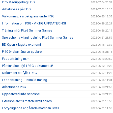
Info städuppdrag PDOL
2022-07-04 20:37
Arbetspass på PDOL
2022-07-01 15:10
Välkomna på arbetspass under PSG
2022-06-30 18:35
Information om PSG - VIKTIG UPPDATERING!
2022-06-29 22:24
Träning inför Piteå Summer Games
2022-06-26 20:19
Spelschema + lagindelning Piteå Summer Games
2022-06-21 21:59
BD Open + lagets ekonomi
2022-06-16 19:39
P 10 önskar låna en spelare
2022-06-15 21:14
Fadderträning m.m.
2022-06-13 20:50
Påminnelse - fyll i PSG dokumentet!
2022-06-12 16:22
Dokument att fylla i PSG
2022-06-07 11:23
Fadderträning + inställd träning
2022-06-06 11:34
Arbetspass PSG
2022-06-03 21:58
Uppdaterad info seriespel
2022-06-03 21:23
Extraspelare till match ikväll sökes
2022-06-01 13:56
Förtydligande angående matchen ikväll
2022-06-01 11:55