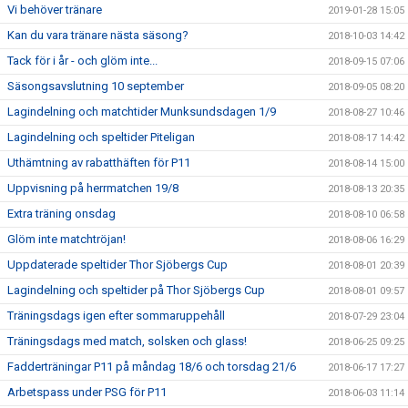
Vi behöver tränare
2019-01-28 15:05
Kan du vara tränare nästa säsong?
2018-10-03 14:42
Tack för i år - och glöm inte...
2018-09-15 07:06
Säsongsavslutning 10 september
2018-09-05 08:20
Lagindelning och matchtider Munksundsdagen 1/9
2018-08-27 10:46
Lagindelning och speltider Piteligan
2018-08-17 14:42
Uthämtning av rabatthäften för P11
2018-08-14 15:00
Uppvisning på herrmatchen 19/8
2018-08-13 20:35
Extra träning onsdag
2018-08-10 06:58
Glöm inte matchtröjan!
2018-08-06 16:29
Uppdaterade speltider Thor Sjöbergs Cup
2018-08-01 20:39
Lagindelning och speltider på Thor Sjöbergs Cup
2018-08-01 09:57
Träningsdags igen efter sommaruppehåll
2018-07-29 23:04
Träningsdags med match, solsken och glass!
2018-06-25 09:25
Fadderträningar P11 på måndag 18/6 och torsdag 21/6
2018-06-17 17:27
Arbetspass under PSG för P11
2018-06-03 11:14