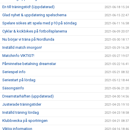
En till träningstid! (Uppdaterad)
2021-06-18 15:24
Glad nyhet & uppdatering spelschema
2021-06-15 22:47
Spelare sökes att spela med p10 på söndag
2021-06-11 16:58
Cyklar & kickbikes på fotbollsplanerna
2021-06-09 20:07
Nu börjar vi träna på Nordlunda
2021-05-30 18:17
Inställd match imorgon!
2021-05-29 16:28
Matchinfo VIKTIGT!
2021-05-27 19:07
Påminnelse betalning dreamstar
2021-05-22 16:41
Seriespel info
2021-05-21 08:32
Seriestart på lördag
2021-05-12 18:44
Säsongsinfo
2021-05-06 21:20
Dreamstarhäften (uppdaterad)
2021-04-30 14:56
Justerade träningstider
2021-04-25 19:10
Inställd träning lördag
2021-04-23 18:58
Klubbvecka på sportringen
2021-04-21 08:37
Viktig information
2021-04-16 18:46