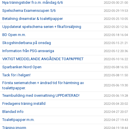
Nya träningstider fr.o.m. måndag 6/6
2022-05-30 21:00
Spelschema Examenscupen 5/6
2022-05-29 19:53
Betalning dreamstar & toalettpapper
2022-05-25 10:05
Uppdaterat spelschema serien + fikaförsäljning
2022-05-20 12:56
BD Open m.m.
2022-05-18 16:04
Skogshinderbana på onsdag
2022-05-15 21:21
Information från PSG-ansvariga
2022-05-12 20:36
VIKTIGT MEDDELANDE ANGÅENDE TOAPAPPRET
2022-05-10 16:22
Sparbanken Nord Open
2022-05-08 16:55
Tack för i helgen!
2022-05-08 11:50
Första seriematchen + ändrad tid för hämtning av
2022-05-06 19:30
toalettpapper.
Teambuilding med övernattning UPPDATERAD!
2022-05-06 19:28
Fredagens träning inställd
2022-05-04 20:02
Blandad info
2022-04-27 20:07
Toalettpapper m.m.
2022-04-27 19:43
Träning imorrn
2022-04-19 18:44