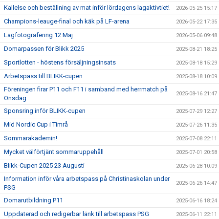
Kallelse och beställning av mat inför lördagens lagaktivtiet!
2026-05-25 15:17
Champions-leauge-final och käk på LF-arena
2026-05-22 17:35
Lagfotografering 12 Maj
2026-05-06 09:48
Domarpassen för Blikk 2025
2025-08-21 18:25
Sportlotten - höstens försäljningsinsats
2025-08-18 15:29
Arbetspass till BLIKK-cupen
2025-08-18 10:09
Föreningen firar P11 och F11 i samband med herrmatch på
2025-08-16 21:47
Onsdag
Sponsring inför BLIKK-cupen
2025-07-29 12:27
Mid Nordic Cup i Timrå
2025-07-26 11:35
Sommarakademin!
2025-07-08 22:11
Mycket välförtjänt sommaruppehåll
2025-07-01 20:58
Blikk-Cupen 2025 23 Augusti
2025-06-28 10:09
Information inför våra arbetspass på Christinaskolan under
2025-06-26 14:47
PSG
Domarutbildning P11
2025-06-16 18:24
Uppdaterad och redigerbar länk till arbetspass PSG
2025-06-11 22:11