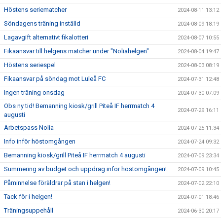
Höstens seriematcher
2024-08-11 13:12
Söndagens träning inställd
2024-08-09 18:19
Lagavgift alternativt fikalotteri
2024-08-07 10:55
Fikaansvar till helgens matcher under "Noliahelgen"
2024-08-04 19:47
Höstens seriespel
2024-08-03 08:19
Fikaansvar på söndag mot Luleå FC
2024-07-31 12:48
Ingen träning onsdag
2024-07-30 07:09
Obs ny tid! Bemanning kiosk/grill Piteå IF herrmatch 4
2024-07-29 16:11
augusti
Arbetspass Nolia
2024-07-25 11:34
Info inför höstomgången
2024-07-24 09:32
Bemanning kiosk/grill Piteå IF herrmatch 4 augusti
2024-07-09 23:34
Summering av budget och uppdrag inför höstomgången!
2024-07-09 10:45
Påminnelse föräldrar på stan i helgen!
2024-07-02 22:10
Tack för i helgen!
2024-07-01 18:46
Träningsuppehåll
2024-06-30 20:17