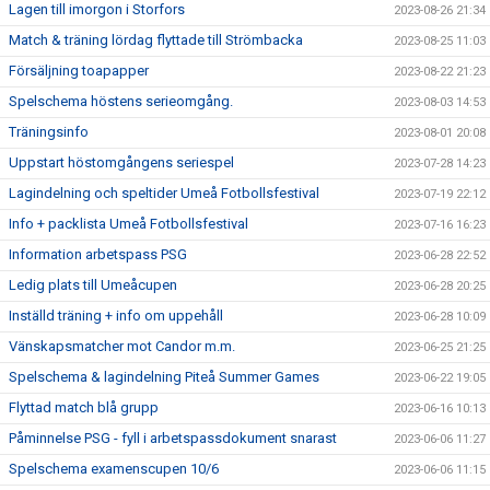
Lagen till imorgon i Storfors
2023-08-26 21:34
Match & träning lördag flyttade till Strömbacka
2023-08-25 11:03
Försäljning toapapper
2023-08-22 21:23
Spelschema höstens serieomgång.
2023-08-03 14:53
Träningsinfo
2023-08-01 20:08
Uppstart höstomgångens seriespel
2023-07-28 14:23
Lagindelning och speltider Umeå Fotbollsfestival
2023-07-19 22:12
Info + packlista Umeå Fotbollsfestival
2023-07-16 16:23
Information arbetspass PSG
2023-06-28 22:52
Ledig plats till Umeåcupen
2023-06-28 20:25
Inställd träning + info om uppehåll
2023-06-28 10:09
Vänskapsmatcher mot Candor m.m.
2023-06-25 21:25
Spelschema & lagindelning Piteå Summer Games
2023-06-22 19:05
Flyttad match blå grupp
2023-06-16 10:13
Påminnelse PSG - fyll i arbetspassdokument snarast
2023-06-06 11:27
Spelschema examenscupen 10/6
2023-06-06 11:15