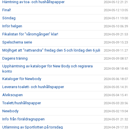
Hämtning av toa- och hushållspapper
2024-05-12 21:21
Final!
2024-05-12 13:05
Söndag
2024-05-11 19:00
Inför helgen
2024-05-10 06:39
Fikalistan för "våromgången" klar!
2024-05-09 21:53
Spelschema serie
2024-05-09 15:23
Möjlhget att "nattvandra" fredag den 5 och lördag den 6 juli
2024-05-09 11:27
Dagens träning
2024-05-09 08:57
Upphämtning av kataloger för New Body och regisrera
2024-05-08 18:40
konto
Kataloger för Newbody
2024-05-06 18:07
Leverans toalett- och hushållspapper
2024-05-05 14:31
Alvikscupen
2024-05-04 15:41
Toalett/hushållspapper
2024-05-03 20:56
Newbody
2024-05-02 19:04
Info från föräldragruppen
2024-05-01 21:32
Utlämning av Sportlotten på torsdag
2024-04-29 17:33