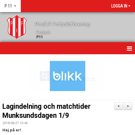
P 11
LOGGA IN
Piteå IF Fotbollsförening
Fotboll
P11
HEM
NYHETER
KALENDER
MATCHER
Lagindelning och matchtider
<
>
TRUPPEN
Munksundsdagen 1/9
2018-08-27 10:46
GÄSTBOK
Hej på er!