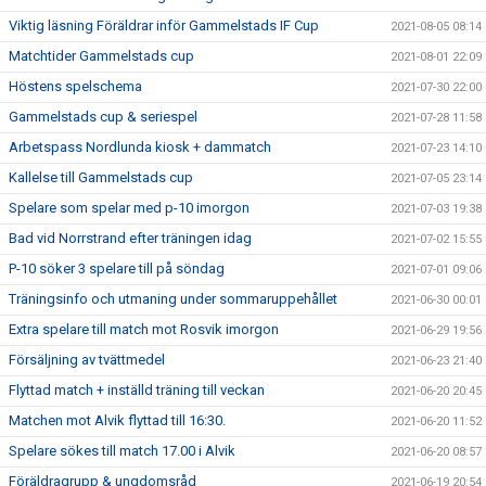
Viktig läsning Föräldrar inför Gammelstads IF Cup
2021-08-05 08:14
Matchtider Gammelstads cup
2021-08-01 22:09
Höstens spelschema
2021-07-30 22:00
Gammelstads cup & seriespel
2021-07-28 11:58
Arbetspass Nordlunda kiosk + dammatch
2021-07-23 14:10
Kallelse till Gammelstads cup
2021-07-05 23:14
Spelare som spelar med p-10 imorgon
2021-07-03 19:38
Bad vid Norrstrand efter träningen idag
2021-07-02 15:55
P-10 söker 3 spelare till på söndag
2021-07-01 09:06
Träningsinfo och utmaning under sommaruppehållet
2021-06-30 00:01
Extra spelare till match mot Rosvik imorgon
2021-06-29 19:56
Försäljning av tvättmedel
2021-06-23 21:40
Flyttad match + inställd träning till veckan
2021-06-20 20:45
Matchen mot Alvik flyttad till 16:30.
2021-06-20 11:52
Spelare sökes till match 17.00 i Alvik
2021-06-20 08:57
Föräldragrupp & ungdomsråd
2021-06-19 20:54