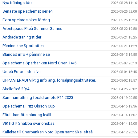
Nya träningstider
2023-05-28 11:16
Senaste spelschemat serien
2023-05-25 22:08
Extra spelare sökes lördag
2023-05-25 19:23
Arbetspass Piteå Summer Games
2023-05-22 19:58
Ändrade träningstider
2023-05-21 18:25
Påminnelse Sportlotten
2023-05-21 11:29
Blandad info + påminnelse
2023-05-13 14:55
Spelschema Sparbanken Nord Open 14/5
2023-05-07 20:13
Umeå Fotbollsfestival
2023-05-04 18:45
UPPDATERAD! Viktig info ang. försäljningsaktiviteter.
2023-05-02 18:57
Skellefteå 29/4
2023-04-25 20:02
Sammanfattning föräldramöte P11 2023
2023-04-19 20:55
Spelschema Fritz Olsson Cup
2023-04-15 19:36
Föräldramöte måndag kväll
2023-04-14 17:07
VIKTIGT! Snabba svar önskas
2023-04-14 12:05
Kallelse till Sparbanken Nord Open samt Skellefteå
2023-04-12 20:55