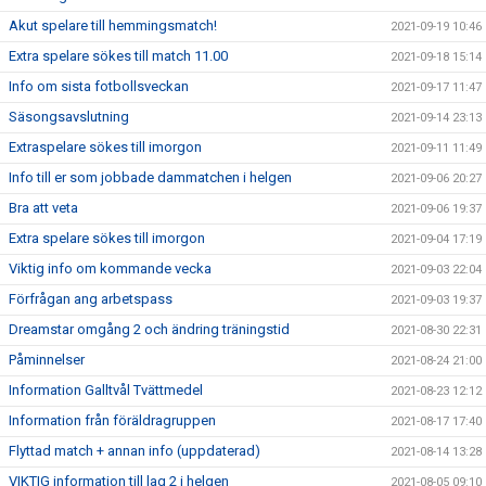
Akut spelare till hemmingsmatch!
2021-09-19 10:46
Extra spelare sökes till match 11.00
2021-09-18 15:14
Info om sista fotbollsveckan
2021-09-17 11:47
Säsongsavslutning
2021-09-14 23:13
Extraspelare sökes till imorgon
2021-09-11 11:49
Info till er som jobbade dammatchen i helgen
2021-09-06 20:27
Bra att veta
2021-09-06 19:37
Extra spelare sökes till imorgon
2021-09-04 17:19
Viktig info om kommande vecka
2021-09-03 22:04
Förfrågan ang arbetspass
2021-09-03 19:37
Dreamstar omgång 2 och ändring träningstid
2021-08-30 22:31
Påminnelser
2021-08-24 21:00
Information Galltvål Tvättmedel
2021-08-23 12:12
Information från föräldragruppen
2021-08-17 17:40
Flyttad match + annan info (uppdaterad)
2021-08-14 13:28
VIKTIG information till lag 2 i helgen
2021-08-05 09:10