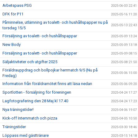
Arbetspass PSG
2025-06-03 22:41
DFK för P11
2025-05-16 11:20
Påminnelse, utlämning av toalett- och hushållspapper nu på
2025-05-13 22:43
torsdag 15/5
Försäljning av toalett- och hushållspappar
2025-05-09 13:24
New Body
2025-05-09 13:18
Försäljning av toalett- och hushållspapper
2025-05-09 08:15
Säljaktiviteter och utgifter 2025
2025-05-08 21:50
Föräldrauppdrag och bollpojkar herrmatch 9/5 (Nu på
2025-05-06 15:00
Fredag)
Information från föräldramötet finns att läsa nedan
2025-05-06 09:20
Sportlotten - försäljning för föreningen
2025-04-24 17:27
Lagfotografering den 28 Maj kl 17.40
2025-04-24 17:23
Nya träningstider!
2025-04-06 19:07
Kick-off Internmatch och pizza
2025-04-05 10:50
Träningstider
2025-03-30 18:46
Löppass med gästtränare
2025-03-15 14:18