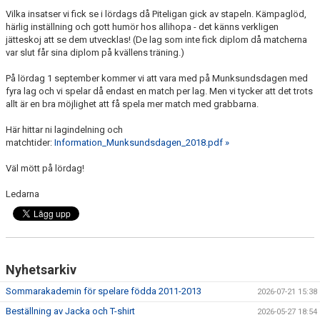
DOKUMENT
Vilka insatser vi fick se i lördags då Piteligan gick av stapeln. Kämpaglöd,
härlig inställning och gott humör hos allihopa - det känns verkligen
KONTAKT
jätteskoj att se dem utvecklas! (De lag som inte fick diplom då matcherna
var slut får sina diplom på kvällens träning.)
MEDLEMSKAP
På lördag 1 september kommer vi att vara med på Munksundsdagen med
fyra lag och vi spelar då endast en match per lag. Men vi tycker att det trots
allt är en bra möjlighet att få spela mer match med grabbarna.
Här hittar ni lagindelning och
matchtider:
Information_Munksundsdagen_2018.pdf »
Väl mött på lördag!
Ledarna
Nyhetsarkiv
Sommarakademin för spelare födda 2011-2013
2026-07-21 15:38
Beställning av Jacka och T-shirt
2026-05-27 18:54