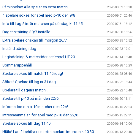
Påminnelse! Alla spelar en extra match
2020-08-02 10:18
4 spelare sökes för spel med p-10 den 9/8
2020-08-01 20:46
Info till Lag 5 inför matchen på söndag kl 11.45
2020-07-31 13:12
Dagens träning 30/7 inställd!
2020-07-30 15:26
Extra spelare önskas till imorgon 26/7
2020-07-25 13:52
Inställd träning idag
2020-07-23 17:01
Lagindelning & matchtider seriespel HT-20
2020-07-14 16:48
Sommaruppehåll
2020-06-28 15:29
Spelare sökes till match 11.45 idag!
2020-06-28 08:46
Sökes! Spelare till lag nr 3 i dag.
2020-06-22 15:44
Spelare till dagens match !
2020-06-22 10:48
Spelare till p-10 på mån den 22/6
2020-06-20 11:11
Information om p-10 matcher den 22/6
2020-06-15 22:24
Intresseanmälan för spel med p-10 den 22/6
2020-06-15 22:11
Spelare sökes till idag 11.45!
2020-06-14 10:06
Hjälp! Lag 2 behöver en extra spelare imorgon kl10.30
2020-06-13 20:46