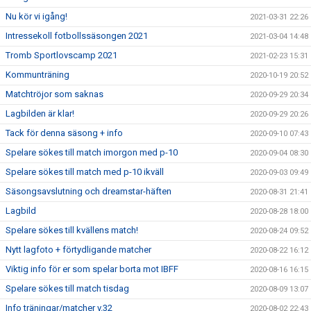
Nu kör vi igång!
2021-03-31 22:26
Intressekoll fotbollssäsongen 2021
2021-03-04 14:48
Tromb Sportlovscamp 2021
2021-02-23 15:31
Kommunträning
2020-10-19 20:52
Matchtröjor som saknas
2020-09-29 20:34
Lagbilden är klar!
2020-09-29 20:26
Tack för denna säsong + info
2020-09-10 07:43
Spelare sökes till match imorgon med p-10
2020-09-04 08:30
Spelare sökes till match med p-10 ikväll
2020-09-03 09:49
Säsongsavslutning och dreamstar-häften
2020-08-31 21:41
Lagbild
2020-08-28 18:00
Spelare sökes till kvällens match!
2020-08-24 09:52
Nytt lagfoto + förtydligande matcher
2020-08-22 16:12
Viktig info för er som spelar borta mot IBFF
2020-08-16 16:15
Spelare sökes till match tisdag
2020-08-09 13:07
Info träningar/matcher v.32
2020-08-02 22:43