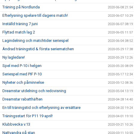
Träning på Nordlunda
2020-06-08 21:54
Efterlysning spelare till dagens match!
2020-06-07 10:29
Inställd träning 7 juni
2020-06-07 08:19
Flyttad match lag 2
2020-06-05 11:57
Lagindelning och matchtider seriespel
2020-06-04 08:52
Ändrad träningstid & första seriematchen
2020-05-29 17:38
Ny lagledare!
2020-05-29 12:26
Spel med P-10 i helgen
2020-05-20 08:09
Seriespel med PIF P-10
2020-05-17 12:34
Nyheter och påminnelse
2020-05-12 08:36
Dreamstar utdelning och redovisning
2020-05-04 13:19
Dreamstar rabatthäften
2020-04-28 14:40
En till träningstid och efterlysning av ersättare
2020-04-20 19:24
Träningsstart för P11 19 april!
2020-04-01 19:10
Klubbvecka v.13
2020-03-21 10:26
Nattvandra på stan
2020-03-11 10:55