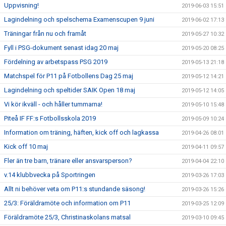
Uppvisning!
2019-06-03 15:51
Lagindelning och spelschema Examenscupen 9 juni
2019-06-02 17:13
Träningar från nu och framåt
2019-05-27 10:32
Fyll i PSG-dokument senast idag 20 maj
2019-05-20 08:25
Fördelning av arbetspass PSG 2019
2019-05-13 21:18
Matchspel för P11 på Fotbollens Dag 25 maj
2019-05-12 14:21
Lagindelning och speltider SAIK Open 18 maj
2019-05-12 14:05
Vi kör ikväll - och håller tummarna!
2019-05-10 15:48
Piteå IF FF:s Fotbollsskola 2019
2019-05-09 10:24
Information om träning, häften, kick off och lagkassa
2019-04-26 08:01
Kick off 10 maj
2019-04-11 09:57
Fler än tre barn, tränare eller ansvarsperson?
2019-04-04 22:10
v.14 klubbvecka på Sportringen
2019-03-26 17:03
Allt ni behöver veta om P11:s stundande säsong!
2019-03-26 15:26
25/3: Föräldramöte och information om P11
2019-03-25 12:09
Föräldramöte 25/3, Christinaskolans matsal
2019-03-10 09:45