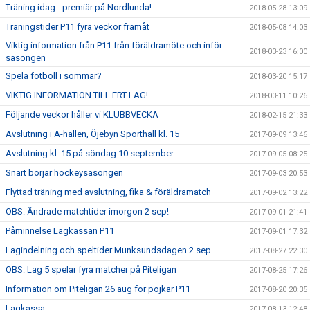
Träning idag - premiär på Nordlunda!
2018-05-28 13:09
Träningstider P11 fyra veckor framåt
2018-05-08 14:03
Viktig information från P11 från föräldramöte och inför
2018-03-23 16:00
säsongen
Spela fotboll i sommar?
2018-03-20 15:17
VIKTIG INFORMATION TILL ERT LAG!
2018-03-11 10:26
Följande veckor håller vi KLUBBVECKA
2018-02-15 21:33
Avslutning i A-hallen, Öjebyn Sporthall kl. 15
2017-09-09 13:46
Avslutning kl. 15 på söndag 10 september
2017-09-05 08:25
Snart börjar hockeysäsongen
2017-09-03 20:53
Flyttad träning med avslutning, fika & föräldramatch
2017-09-02 13:22
OBS: Ändrade matchtider imorgon 2 sep!
2017-09-01 21:41
Påminnelse Lagkassan P11
2017-09-01 17:32
Lagindelning och speltider Munksundsdagen 2 sep
2017-08-27 22:30
OBS: Lag 5 spelar fyra matcher på Piteligan
2017-08-25 17:26
Information om Piteligan 26 aug för pojkar P11
2017-08-20 20:35
Lagkassa
2017-08-13 12:48