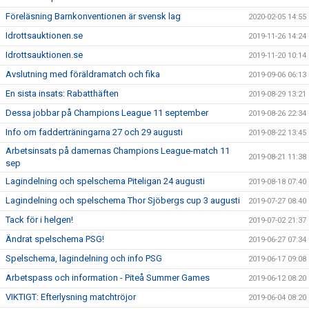
Föreläsning Barnkonventionen är svensk lag
2020-02-05 14:55
Idrottsauktionen.se
2019-11-26 14:24
Idrottsauktionen.se
2019-11-20 10:14
Avslutning med föräldramatch och fika
2019-09-06 06:13
En sista insats: Rabatthäften
2019-08-29 13:21
Dessa jobbar på Champions League 11 september
2019-08-26 22:34
Info om fadderträningarna 27 och 29 augusti
2019-08-22 13:45
Arbetsinsats på damernas Champions League-match 11
2019-08-21 11:38
sep
Lagindelning och spelschema Piteligan 24 augusti
2019-08-18 07:40
Lagindelning och spelschema Thor Sjöbergs cup 3 augusti
2019-07-27 08:40
Tack för i helgen!
2019-07-02 21:37
Ändrat spelschema PSG!
2019-06-27 07:34
Spelschema, lagindelning och info PSG
2019-06-17 09:08
Arbetspass och information - Piteå Summer Games
2019-06-12 08:20
VIKTIGT: Efterlysning matchtröjor
2019-06-04 08:20