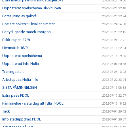
Extra match på Munksundsdagen 3/9
2022-08-28 10:00
Uppdaterat spelschema Blikkcupen
2022-08-25 22:40
Försäljning av galltvål
2022-08-25 22:24
Spelare sökes till kvällens match
2022-08-24 14:30
Förtydligande match imorgon
2022-08-23 22:15
Blikk-cupen 27/8
2022-08-21 17:21
Herrmatch 18/9
2022-08-16 22:04
Uppdaterat spelschema
2022-08-14 19:05
Uppdaterad info Nolia
2022-08-01 20:58
Träningsstart
2022-07-25 13:03
Arbetspass Nolia info
2022-07-22 23:04
SISTA PÅMINNELSEN
2022-07-19 08:33
Extra pass PDOL
2022-07-17 22:07
Påminnelse - sista dag att fylla i PDOL
2022-07-16 18:22
Tack
2022-07-04 20:42
Info städuppdrag PDOL
2022-07-04 20:37