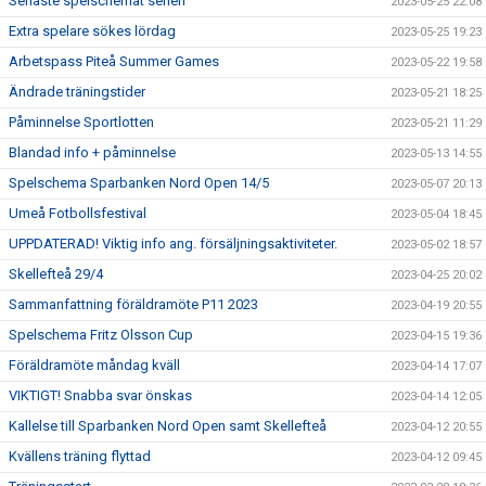
Senaste spelschemat serien
2023-05-25 22:08
Extra spelare sökes lördag
2023-05-25 19:23
Arbetspass Piteå Summer Games
2023-05-22 19:58
Ändrade träningstider
2023-05-21 18:25
Påminnelse Sportlotten
2023-05-21 11:29
Blandad info + påminnelse
2023-05-13 14:55
Spelschema Sparbanken Nord Open 14/5
2023-05-07 20:13
Umeå Fotbollsfestival
2023-05-04 18:45
UPPDATERAD! Viktig info ang. försäljningsaktiviteter.
2023-05-02 18:57
Skellefteå 29/4
2023-04-25 20:02
Sammanfattning föräldramöte P11 2023
2023-04-19 20:55
Spelschema Fritz Olsson Cup
2023-04-15 19:36
Föräldramöte måndag kväll
2023-04-14 17:07
VIKTIGT! Snabba svar önskas
2023-04-14 12:05
Kallelse till Sparbanken Nord Open samt Skellefteå
2023-04-12 20:55
Kvällens träning flyttad
2023-04-12 09:45