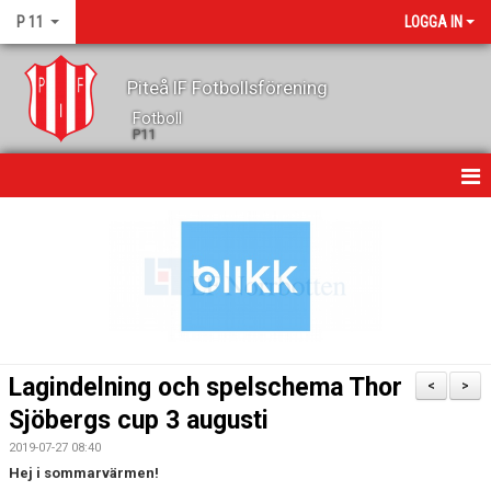
P 11
LOGGA IN
Piteå IF Fotbollsförening
Fotboll
P11
HEM
NYHETER
KALENDER
MATCHER
Lagindelning och spelschema Thor
<
>
TRUPPEN
Sjöbergs cup 3 augusti
2019-07-27 08:40
GÄSTBOK
Hej i sommarvärmen!