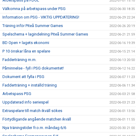
Arbetspass på PDOL
2022-07-01 15:10
Välkomna på arbetspass under PSG
2022-06-30 18:35
Information om PSG - VIKTIG UPPDATERING!
2022-06-29 22:24
Träning inför Piteå Summer Games
2022-06-26 20:19
Spelschema + lagindelning Piteå Summer Games
2022-06-21 21:59
BD Open + lagets ekonomi
2022-06-16 19:39
P 10 önskar låna en spelare
2022-06-15 21:14
Fadderträning m.m.
2022-06-13 20:50
Påminnelse - fyll i PSG dokumentet!
2022-06-12 16:22
Dokument att fylla i PSG
2022-06-07 11:23
Fadderträning + inställd träning
2022-06-06 11:34
Arbetspass PSG
2022-06-03 21:58
Uppdaterad info seriespel
2022-06-03 21:23
Extraspelare till match ikväll sökes
2022-06-01 13:56
Förtydligande angående matchen ikväll
2022-06-01 11:55
Nya träningstider fr.o.m. måndag 6/6
2022-05-30 21:00