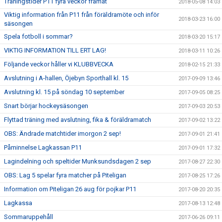
Träningstider P11 fyra veckor framåt
2018-05-08 14:03
Viktig information från P11 från föräldramöte och inför
2018-03-23 16:00
säsongen
Spela fotboll i sommar?
2018-03-20 15:17
VIKTIG INFORMATION TILL ERT LAG!
2018-03-11 10:26
Följande veckor håller vi KLUBBVECKA
2018-02-15 21:33
Avslutning i A-hallen, Öjebyn Sporthall kl. 15
2017-09-09 13:46
Avslutning kl. 15 på söndag 10 september
2017-09-05 08:25
Snart börjar hockeysäsongen
2017-09-03 20:53
Flyttad träning med avslutning, fika & föräldramatch
2017-09-02 13:22
OBS: Ändrade matchtider imorgon 2 sep!
2017-09-01 21:41
Påminnelse Lagkassan P11
2017-09-01 17:32
Lagindelning och speltider Munksundsdagen 2 sep
2017-08-27 22:30
OBS: Lag 5 spelar fyra matcher på Piteligan
2017-08-25 17:26
Information om Piteligan 26 aug för pojkar P11
2017-08-20 20:35
Lagkassa
2017-08-13 12:48
Sommaruppehåll
2017-06-26 09:11