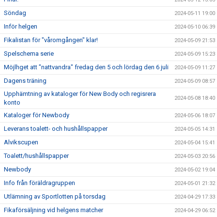
Söndag
2024-05-11 19:00
Inför helgen
2024-05-10 06:39
Fikalistan för "våromgången" klar!
2024-05-09 21:53
Spelschema serie
2024-05-09 15:23
Möjlhget att "nattvandra" fredag den 5 och lördag den 6 juli
2024-05-09 11:27
Dagens träning
2024-05-09 08:57
Upphämtning av kataloger för New Body och regisrera
2024-05-08 18:40
konto
Kataloger för Newbody
2024-05-06 18:07
Leverans toalett- och hushållspapper
2024-05-05 14:31
Alvikscupen
2024-05-04 15:41
Toalett/hushållspapper
2024-05-03 20:56
Newbody
2024-05-02 19:04
Info från föräldragruppen
2024-05-01 21:32
Utlämning av Sportlotten på torsdag
2024-04-29 17:33
Fikaförsäljning vid helgens matcher
2024-04-29 06:52