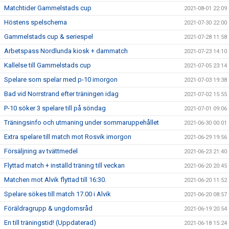
Matchtider Gammelstads cup
2021-08-01 22:09
Höstens spelschema
2021-07-30 22:00
Gammelstads cup & seriespel
2021-07-28 11:58
Arbetspass Nordlunda kiosk + dammatch
2021-07-23 14:10
Kallelse till Gammelstads cup
2021-07-05 23:14
Spelare som spelar med p-10 imorgon
2021-07-03 19:38
Bad vid Norrstrand efter träningen idag
2021-07-02 15:55
P-10 söker 3 spelare till på söndag
2021-07-01 09:06
Träningsinfo och utmaning under sommaruppehållet
2021-06-30 00:01
Extra spelare till match mot Rosvik imorgon
2021-06-29 19:56
Försäljning av tvättmedel
2021-06-23 21:40
Flyttad match + inställd träning till veckan
2021-06-20 20:45
Matchen mot Alvik flyttad till 16:30.
2021-06-20 11:52
Spelare sökes till match 17.00 i Alvik
2021-06-20 08:57
Föräldragrupp & ungdomsråd
2021-06-19 20:54
En till träningstid! (Uppdaterad)
2021-06-18 15:24