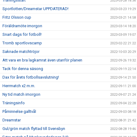
Träningsstart
2023-03-28 18:36
Sportlotten/Dreamstar UPPDATERAD!
2023-03-23 19:29
Fritz Olsson cup
2023-03-21 14:58
Föräldramöte imorgon
2023-03-14 18:20
Snart dags för fotboll!
2023-03-09 19:07
Tromb sportlovscamp
2023-02-22 21:22
Saknade matchtröjor
2022-10-03 20:29
Att vara en bra lagkamrat även utanför planen
2022-09-26 19:32
Tack för denna säsong
2022-09-19 22:14
Dax för årets fotbollsavslutning!
2022-09-14 21:50
Herrmatch x2 m.m.
2022-09-11 21:00
Ny tid match imorgon
2022-09-07 21:24
Träningsinfo
2022-09-04 22:28
Påminnelse galltvål
2022-09-03 08:18
Dreamstar
2022-08-31 21:42
Gul/grön match flyttad till Svensbyn
2022-08-28 19:46