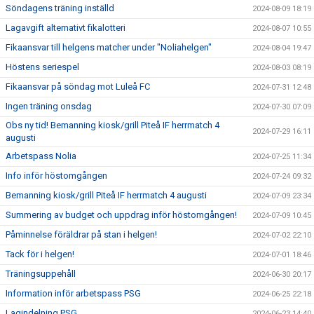
Söndagens träning inställd
2024-08-09 18:19
Lagavgift alternativt fikalotteri
2024-08-07 10:55
Fikaansvar till helgens matcher under "Noliahelgen"
2024-08-04 19:47
Höstens seriespel
2024-08-03 08:19
Fikaansvar på söndag mot Luleå FC
2024-07-31 12:48
Ingen träning onsdag
2024-07-30 07:09
Obs ny tid! Bemanning kiosk/grill Piteå IF herrmatch 4
2024-07-29 16:11
augusti
Arbetspass Nolia
2024-07-25 11:34
Info inför höstomgången
2024-07-24 09:32
Bemanning kiosk/grill Piteå IF herrmatch 4 augusti
2024-07-09 23:34
Summering av budget och uppdrag inför höstomgången!
2024-07-09 10:45
Påminnelse föräldrar på stan i helgen!
2024-07-02 22:10
Tack för i helgen!
2024-07-01 18:46
Träningsuppehåll
2024-06-30 20:17
Information inför arbetspass PSG
2024-06-25 22:18
Lagindelning PSG
2024-06-23 14:40