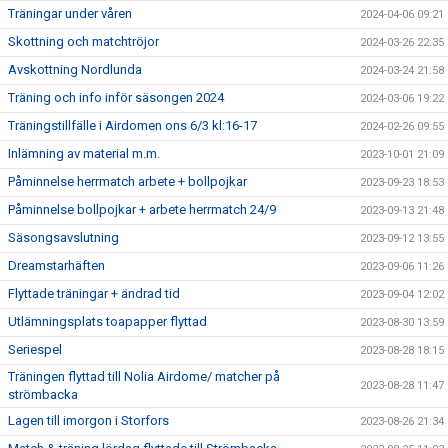
Träningar under våren
2024-04-06 09:21
Skottning och matchtröjor
2024-03-26 22:35
Avskottning Nordlunda
2024-03-24 21:58
Träning och info inför säsongen 2024
2024-03-06 19:22
Träningstillfälle i Airdomen ons 6/3 kl:16-17
2024-02-26 09:55
Inlämning av material m.m.
2023-10-01 21:09
Påminnelse herrmatch arbete + bollpojkar
2023-09-23 18:53
Påminnelse bollpojkar + arbete herrmatch 24/9
2023-09-13 21:48
Säsongsavslutning
2023-09-12 13:55
Dreamstarhäften
2023-09-06 11:26
Flyttade träningar + ändrad tid
2023-09-04 12:02
Utlämningsplats toapapper flyttad
2023-08-30 13:59
Seriespel
2023-08-28 18:15
Träningen flyttad till Nolia Airdome/ matcher på
2023-08-28 11:47
strömbacka
Lagen till imorgon i Storfors
2023-08-26 21:34