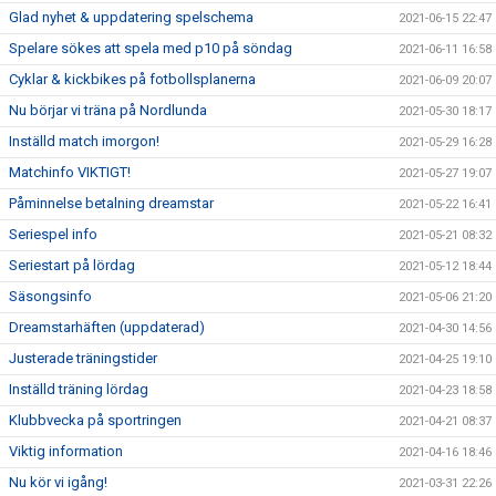
Glad nyhet & uppdatering spelschema
2021-06-15 22:47
Spelare sökes att spela med p10 på söndag
2021-06-11 16:58
Cyklar & kickbikes på fotbollsplanerna
2021-06-09 20:07
Nu börjar vi träna på Nordlunda
2021-05-30 18:17
Inställd match imorgon!
2021-05-29 16:28
Matchinfo VIKTIGT!
2021-05-27 19:07
Påminnelse betalning dreamstar
2021-05-22 16:41
Seriespel info
2021-05-21 08:32
Seriestart på lördag
2021-05-12 18:44
Säsongsinfo
2021-05-06 21:20
Dreamstarhäften (uppdaterad)
2021-04-30 14:56
Justerade träningstider
2021-04-25 19:10
Inställd träning lördag
2021-04-23 18:58
Klubbvecka på sportringen
2021-04-21 08:37
Viktig information
2021-04-16 18:46
Nu kör vi igång!
2021-03-31 22:26