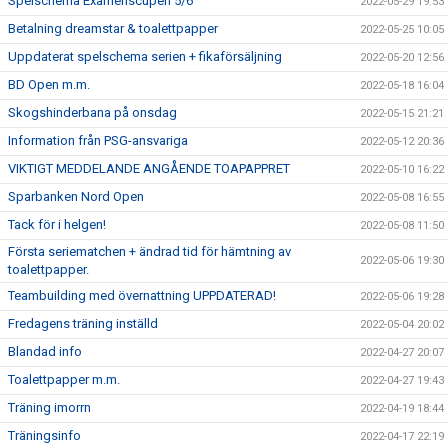
Spelschema Examenscupen 5/6
2022-05-29 19:53
Betalning dreamstar & toalettpapper
2022-05-25 10:05
Uppdaterat spelschema serien + fikaförsäljning
2022-05-20 12:56
BD Open m.m.
2022-05-18 16:04
Skogshinderbana på onsdag
2022-05-15 21:21
Information från PSG-ansvariga
2022-05-12 20:36
VIKTIGT MEDDELANDE ANGÅENDE TOAPAPPRET
2022-05-10 16:22
Sparbanken Nord Open
2022-05-08 16:55
Tack för i helgen!
2022-05-08 11:50
Första seriematchen + ändrad tid för hämtning av
2022-05-06 19:30
toalettpapper.
Teambuilding med övernattning UPPDATERAD!
2022-05-06 19:28
Fredagens träning inställd
2022-05-04 20:02
Blandad info
2022-04-27 20:07
Toalettpapper m.m.
2022-04-27 19:43
Träning imorrn
2022-04-19 18:44
Träningsinfo
2022-04-17 22:19