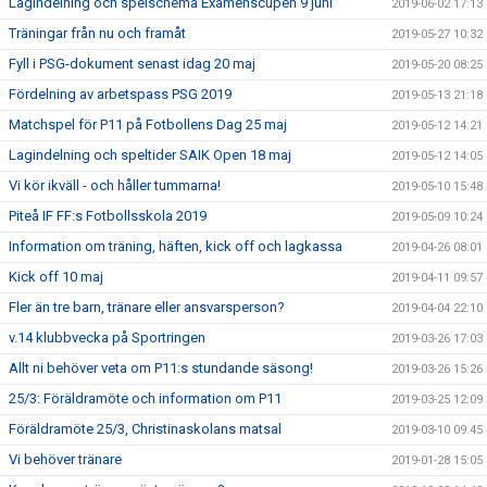
Lagindelning och spelschema Examenscupen 9 juni
2019-06-02 17:13
Träningar från nu och framåt
2019-05-27 10:32
Fyll i PSG-dokument senast idag 20 maj
2019-05-20 08:25
Fördelning av arbetspass PSG 2019
2019-05-13 21:18
Matchspel för P11 på Fotbollens Dag 25 maj
2019-05-12 14:21
Lagindelning och speltider SAIK Open 18 maj
2019-05-12 14:05
Vi kör ikväll - och håller tummarna!
2019-05-10 15:48
Piteå IF FF:s Fotbollsskola 2019
2019-05-09 10:24
Information om träning, häften, kick off och lagkassa
2019-04-26 08:01
Kick off 10 maj
2019-04-11 09:57
Fler än tre barn, tränare eller ansvarsperson?
2019-04-04 22:10
v.14 klubbvecka på Sportringen
2019-03-26 17:03
Allt ni behöver veta om P11:s stundande säsong!
2019-03-26 15:26
25/3: Föräldramöte och information om P11
2019-03-25 12:09
Föräldramöte 25/3, Christinaskolans matsal
2019-03-10 09:45
Vi behöver tränare
2019-01-28 15:05