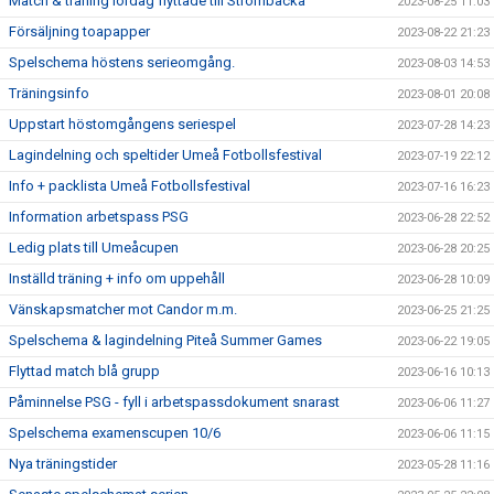
Match & träning lördag flyttade till Strömbacka
2023-08-25 11:03
Försäljning toapapper
2023-08-22 21:23
Spelschema höstens serieomgång.
2023-08-03 14:53
Träningsinfo
2023-08-01 20:08
Uppstart höstomgångens seriespel
2023-07-28 14:23
Lagindelning och speltider Umeå Fotbollsfestival
2023-07-19 22:12
Info + packlista Umeå Fotbollsfestival
2023-07-16 16:23
Information arbetspass PSG
2023-06-28 22:52
Ledig plats till Umeåcupen
2023-06-28 20:25
Inställd träning + info om uppehåll
2023-06-28 10:09
Vänskapsmatcher mot Candor m.m.
2023-06-25 21:25
Spelschema & lagindelning Piteå Summer Games
2023-06-22 19:05
Flyttad match blå grupp
2023-06-16 10:13
Påminnelse PSG - fyll i arbetspassdokument snarast
2023-06-06 11:27
Spelschema examenscupen 10/6
2023-06-06 11:15
Nya träningstider
2023-05-28 11:16