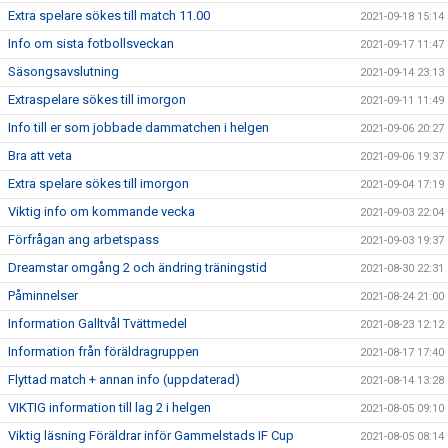
Extra spelare sökes till match 11.00
2021-09-18 15:14
Info om sista fotbollsveckan
2021-09-17 11:47
Säsongsavslutning
2021-09-14 23:13
Extraspelare sökes till imorgon
2021-09-11 11:49
Info till er som jobbade dammatchen i helgen
2021-09-06 20:27
Bra att veta
2021-09-06 19:37
Extra spelare sökes till imorgon
2021-09-04 17:19
Viktig info om kommande vecka
2021-09-03 22:04
Förfrågan ang arbetspass
2021-09-03 19:37
Dreamstar omgång 2 och ändring träningstid
2021-08-30 22:31
Påminnelser
2021-08-24 21:00
Information Galltvål Tvättmedel
2021-08-23 12:12
Information från föräldragruppen
2021-08-17 17:40
Flyttad match + annan info (uppdaterad)
2021-08-14 13:28
VIKTIG information till lag 2 i helgen
2021-08-05 09:10
Viktig läsning Föräldrar inför Gammelstads IF Cup
2021-08-05 08:14