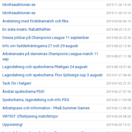
Idrottsauktionen.se
2019-11-26 14:24
Idrottsauktionen.se
2019-11-20 10:14
Avslutning med föräldramatch och fika
2019-09-06 06:13
En sista insats: Rabatthäften
2019-08-29 13:21
Dessa jobbar på Champions League 11 september
2019-08-26 22:34
Info om fadderträningarna 27 och 29 augusti
2019-08-22 13:45
Arbetsinsats på damernas Champions League-match 11
2019-08-21 11:38
sep
Lagindelning och spelschema Piteligan 24 augusti
2019-08-18 07:40
Lagindelning och spelschema Thor Sjöbergs cup 3 augusti
2019-07-27 08:40
Tack för i helgen!
2019-07-02 21:37
Ändrat spelschema PSG!
2019-06-27 07:34
Spelschema, lagindelning och info PSG
2019-06-17 09:08
Arbetspass och information - Piteå Summer Games
2019-06-12 08:20
VIKTIGT: Efterlysning matchtröjor
2019-06-04 08:20
Uppvisning!
2019-06-03 15:51