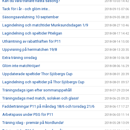
Kan du vara tränare nästa säsong?
2018-10-03 14:42
Tack för i år - och glöm inte...
2018-09-15 07:06
Säsongsavslutning 10 september
2018-09-05 08:20
Lagindelning och matchtider Munksundsdagen 1/9
2018-08-27 10:46
Lagindelning och speltider Piteligan
2018-08-17 14:42
Uthämtning av rabatthäften för P11
2018-08-14 15:00
Uppvisning på herrmatchen 19/8
2018-08-13 20:35
Extra träning onsdag
2018-08-10 06:58
Glöm inte matchtröjan!
2018-08-06 16:29
Uppdaterade speltider Thor Sjöbergs Cup
2018-08-01 20:39
Lagindelning och speltider på Thor Sjöbergs Cup
2018-08-01 09:57
Träningsdags igen efter sommaruppehåll
2018-07-29 23:04
Träningsdags med match, solsken och glass!
2018-06-25 09:25
Fadderträningar P11 på måndag 18/6 och torsdag 21/6
2018-06-17 17:27
Arbetspass under PSG för P11
2018-06-03 11:14
Träning idag - premiär på Nordlunda!
2018-05-28 13:09