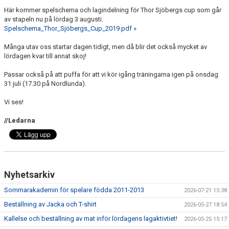
DOKUMENT
Här kommer spelschema och lagindelning för Thor Sjöbergs cup som går
av stapeln nu på lördag 3 augusti.
KONTAKT
Spelschema_Thor_Sjöbergs_Cup_2019.pdf »
Många utav oss startar dagen tidigt, men då blir det också mycket av
MEDLEMSKAP
lördagen kvar till annat skoj!
Passar också på att puffa för att vi kör igång träningarna igen på onsdag
31 juli (17.30 på Nordlunda).
Vi ses!
//Ledarna
Nyhetsarkiv
Sommarakademin för spelare födda 2011-2013
2026-07-21 15:38
Beställning av Jacka och T-shirt
2026-05-27 18:54
Kallelse och beställning av mat inför lördagens lagaktivtiet!
2026-05-25 15:17