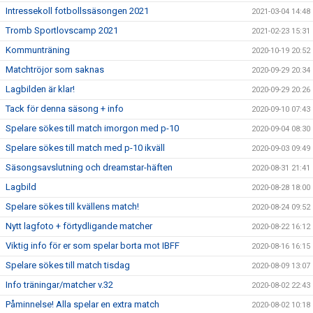
Intressekoll fotbollssäsongen 2021
2021-03-04 14:48
Tromb Sportlovscamp 2021
2021-02-23 15:31
Kommunträning
2020-10-19 20:52
Matchtröjor som saknas
2020-09-29 20:34
Lagbilden är klar!
2020-09-29 20:26
Tack för denna säsong + info
2020-09-10 07:43
Spelare sökes till match imorgon med p-10
2020-09-04 08:30
Spelare sökes till match med p-10 ikväll
2020-09-03 09:49
Säsongsavslutning och dreamstar-häften
2020-08-31 21:41
Lagbild
2020-08-28 18:00
Spelare sökes till kvällens match!
2020-08-24 09:52
Nytt lagfoto + förtydligande matcher
2020-08-22 16:12
Viktig info för er som spelar borta mot IBFF
2020-08-16 16:15
Spelare sökes till match tisdag
2020-08-09 13:07
Info träningar/matcher v.32
2020-08-02 22:43
Påminnelse! Alla spelar en extra match
2020-08-02 10:18