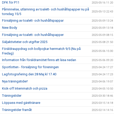
DFK för P11
2025-05-16 11:20
Påminnelse, utlämning av toalett- och hushållspapper nu på
2025-05-13 22:43
torsdag 15/5
Försäljning av toalett- och hushållspappar
2025-05-09 13:24
New Body
2025-05-09 13:18
Försäljning av toalett- och hushållspapper
2025-05-09 08:15
Säljaktiviteter och utgifter 2025
2025-05-08 21:50
Föräldrauppdrag och bollpojkar herrmatch 9/5 (Nu på
2025-05-06 15:00
Fredag)
Information från föräldramötet finns att läsa nedan
2025-05-06 09:20
Sportlotten - försäljning för föreningen
2025-04-24 17:27
Lagfotografering den 28 Maj kl 17.40
2025-04-24 17:23
Nya träningstider!
2025-04-06 19:07
Kick-off Internmatch och pizza
2025-04-05 10:50
Träningstider
2025-03-30 18:46
Löppass med gästtränare
2025-03-15 14:18
Träningstider framåt
2025-02-14 14:16