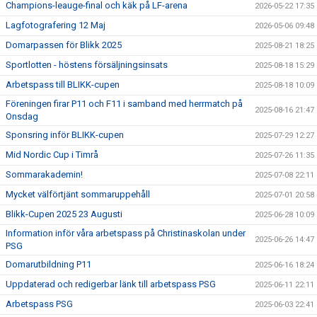
Champions-leauge-final och käk på LF-arena
2026-05-22 17:35
Lagfotografering 12 Maj
2026-05-06 09:48
Domarpassen för Blikk 2025
2025-08-21 18:25
Sportlotten - höstens försäljningsinsats
2025-08-18 15:29
Arbetspass till BLIKK-cupen
2025-08-18 10:09
Föreningen firar P11 och F11 i samband med herrmatch på
2025-08-16 21:47
Onsdag
Sponsring inför BLIKK-cupen
2025-07-29 12:27
Mid Nordic Cup i Timrå
2025-07-26 11:35
Sommarakademin!
2025-07-08 22:11
Mycket välförtjänt sommaruppehåll
2025-07-01 20:58
Blikk-Cupen 2025 23 Augusti
2025-06-28 10:09
Information inför våra arbetspass på Christinaskolan under
2025-06-26 14:47
PSG
Domarutbildning P11
2025-06-16 18:24
Uppdaterad och redigerbar länk till arbetspass PSG
2025-06-11 22:11
Arbetspass PSG
2025-06-03 22:41