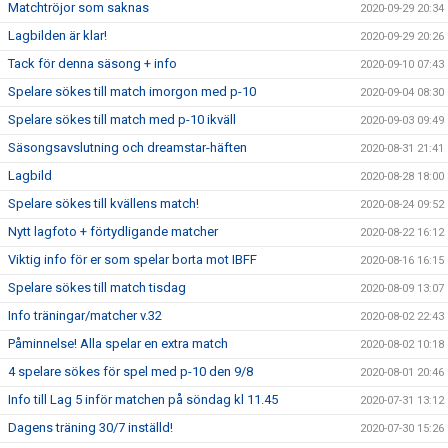
Matchtröjor som saknas
2020-09-29 20:34
Lagbilden är klar!
2020-09-29 20:26
Tack för denna säsong + info
2020-09-10 07:43
Spelare sökes till match imorgon med p-10
2020-09-04 08:30
Spelare sökes till match med p-10 ikväll
2020-09-03 09:49
Säsongsavslutning och dreamstar-häften
2020-08-31 21:41
Lagbild
2020-08-28 18:00
Spelare sökes till kvällens match!
2020-08-24 09:52
Nytt lagfoto + förtydligande matcher
2020-08-22 16:12
Viktig info för er som spelar borta mot IBFF
2020-08-16 16:15
Spelare sökes till match tisdag
2020-08-09 13:07
Info träningar/matcher v.32
2020-08-02 22:43
Påminnelse! Alla spelar en extra match
2020-08-02 10:18
4 spelare sökes för spel med p-10 den 9/8
2020-08-01 20:46
Info till Lag 5 inför matchen på söndag kl 11.45
2020-07-31 13:12
Dagens träning 30/7 inställd!
2020-07-30 15:26