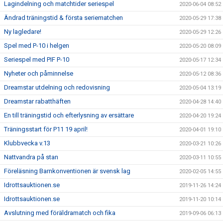
Lagindelning och matchtider seriespel
2020-06-04 08:52
Ändrad träningstid & första seriematchen
2020-05-29 17:38
Ny lagledare!
2020-05-29 12:26
Spel med P-10 i helgen
2020-05-20 08:09
Seriespel med PIF P-10
2020-05-17 12:34
Nyheter och påminnelse
2020-05-12 08:36
Dreamstar utdelning och redovisning
2020-05-04 13:19
Dreamstar rabatthäften
2020-04-28 14:40
En till träningstid och efterlysning av ersättare
2020-04-20 19:24
Träningsstart för P11 19 april!
2020-04-01 19:10
Klubbvecka v.13
2020-03-21 10:26
Nattvandra på stan
2020-03-11 10:55
Föreläsning Barnkonventionen är svensk lag
2020-02-05 14:55
Idrottsauktionen.se
2019-11-26 14:24
Idrottsauktionen.se
2019-11-20 10:14
Avslutning med föräldramatch och fika
2019-09-06 06:13