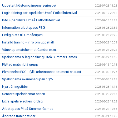
Uppstart höstomgångens seriespel
2023-07-28 14:23
Lagindelning och speltider Umeå Fotbollsfestival
2023-07-19 22:12
Info + packlista Umeå Fotbollsfestival
2023-07-16 16:23
Information arbetspass PSG
2023-06-28 22:52
Ledig plats till Umeåcupen
2023-06-28 20:25
Inställd träning + info om uppehåll
2023-06-28 10:09
Vänskapsmatcher mot Candor m.m.
2023-06-25 21:25
Spelschema & lagindelning Piteå Summer Games
2023-06-22 19:05
Flyttad match blå grupp
2023-06-16 10:13
Påminnelse PSG - fyll i arbetspassdokument snarast
2023-06-06 11:27
Spelschema examenscupen 10/6
2023-06-06 11:15
Nya träningstider
2023-05-28 11:16
Senaste spelschemat serien
2023-05-25 22:08
Extra spelare sökes lördag
2023-05-25 19:23
Arbetspass Piteå Summer Games
2023-05-22 19:58
Ändrade träningstider
2023-05-21 18:25