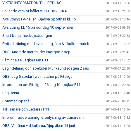
VIKTIG INFORMATION TILL ERT LAG!
2018-03-11 10:26
Följande veckor håller vi KLUBBVECKA
2018-02-15 21:33
Avslutning i A-hallen, Öjebyn Sporthall kl. 15
2017-09-09 13:46
Avslutning kl. 15 på söndag 10 september
2017-09-05 08:25
Snart börjar hockeysäsongen
2017-09-03 20:53
Flyttad träning med avslutning, fika & föräldramatch
2017-09-02 13:22
OBS: Ändrade matchtider imorgon 2 sep!
2017-09-01 21:41
Påminnelse Lagkassan P11
2017-09-01 17:32
Lagindelning och speltider Munksundsdagen 2 sep
2017-08-27 22:30
OBS: Lag 5 spelar fyra matcher på Piteligan
2017-08-25 17:26
Information om Piteligan 26 aug för pojkar P11
2017-08-20 20:35
Lagkassa
2017-08-13 12:48
Sommaruppehåll
2017-06-26 09:11
Till Tränare och Ledare i P11
2017-06-19 15:16
Info om fadderträning, efterlysning av tränare m.m.
2017-06-18 17:32
OBS! Vi tränar vid kullarna/Djupviken 11 juni
2017-06-11 15:28