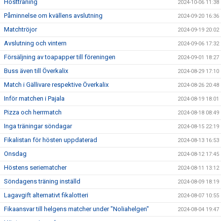
Höstträning
2024-10-06 11:38
Påminnelse om kvällens avslutning
2024-09-20 16:36
Matchtröjor
2024-09-19 20:02
Avslutning och vintern
2024-09-06 17:32
Försäljning av toapapper till föreningen
2024-09-01 18:27
Buss även till Överkalix
2024-08-29 17:10
Match i Gällivare respektive Överkalix
2024-08-26 20:48
Inför matchen i Pajala
2024-08-19 18:01
Pizza och herrmatch
2024-08-18 08:49
Inga träningar söndagar
2024-08-15 22:19
Fikalistan för hösten uppdaterad
2024-08-13 16:53
Onsdag
2024-08-12 17:45
Höstens seriematcher
2024-08-11 13:12
Söndagens träning inställd
2024-08-09 18:19
Lagavgift alternativt fikalotteri
2024-08-07 10:55
Fikaansvar till helgens matcher under "Noliahelgen"
2024-08-04 19:47