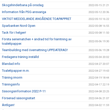
Skogshinderbana på onsdag
2022-05-15 21:21
Information från PSG-ansvariga
2022-05-12 20:36
VIKTIGT MEDDELANDE ANGÅENDE TOAPAPPRET
2022-05-10 16:22
Sparbanken Nord Open
2022-05-08 16:55
Tack för i helgen!
2022-05-08 11:50
Första seriematchen + ändrad tid för hämtning av
2022-05-06 19:30
toalettpapper.
Teambuilding med övernattning UPPDATERAD!
2022-05-06 19:28
Fredagens träning inställd
2022-05-04 20:02
Blandad info
2022-04-27 20:07
Toalettpapper m.m.
2022-04-27 19:43
Träning imorrn
2022-04-19 18:44
Träningsinfo
2022-04-17 22:19
Säsongsinformation 2022 P-11
2022-04-08 23:25
Försenad säsongsstart
2022-04-06 21:07
Äntligen!
2022-04-02 11:59