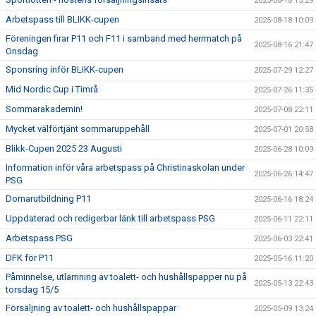
2025-08-18 15:29
Arbetspass till BLIKK-cupen
2025-08-18 10:09
Föreningen firar P11 och F11 i samband med herrmatch på
2025-08-16 21:47
Onsdag
Sponsring inför BLIKK-cupen
2025-07-29 12:27
Mid Nordic Cup i Timrå
2025-07-26 11:35
Sommarakademin!
2025-07-08 22:11
Mycket välförtjänt sommaruppehåll
2025-07-01 20:58
Blikk-Cupen 2025 23 Augusti
2025-06-28 10:09
Information inför våra arbetspass på Christinaskolan under
2025-06-26 14:47
PSG
Domarutbildning P11
2025-06-16 18:24
Uppdaterad och redigerbar länk till arbetspass PSG
2025-06-11 22:11
Arbetspass PSG
2025-06-03 22:41
DFK för P11
2025-05-16 11:20
Påminnelse, utlämning av toalett- och hushållspapper nu på
2025-05-13 22:43
torsdag 15/5
Försäljning av toalett- och hushållspappar
2025-05-09 13:24