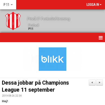
P 11
LOGGA IN
Piteå IF Fotbollsförening
Fotboll
P11
HEM
NYHETER
KALENDER
MATCHER
Dessa jobbar på Champions
<
>
TRUPPEN
League 11 september
2019-08-26 22:34
GÄSTBOK
Hej!