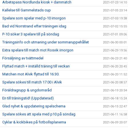
Arbetspass Nordlunda kiosk + dammatch
2021-07-23 14:10
Kallelse till Gammelstads cup
2021-07-05 23:14
Spelare som spelar med p-10 imorgon
2021-07-03 19:38
Bad vid Norrstrand efter träningen idag
2021-07-02 15:55
P-10 söker 3 spelare till på söndag
2021-07-01 09:06
Träningsinfo och utmaning under sommaruppehållet
2021-06-30 00:01
Extra spelare till match mot Rosvik imorgon
2021-06-29 19:56
Försäljning av tvättmedel
2021-06-23 21:40
Flyttad match + inställd träning till veckan
2021-06-20 20:45
Matchen mot Alvik flyttad till 16:30.
2021-06-20 11:52
Spelare sökes till match 17.00 i Alvik
2021-06-20 08:57
Föräldragrupp & ungdomsråd
2021-06-19 20:54
En till träningstid! (Uppdaterad)
2021-06-18 15:24
Glad nyhet & uppdatering spelschema
2021-06-15 22:47
Spelare sökes att spela med p10 på söndag
2021-06-11 16:58
Cyklar & kickbikes på fotbollsplanerna
2021-06-09 20:07