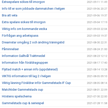
Extraspelare sökes till imorgon
2021-09-11 11:49
Info till er som jobbade dammatchen i helgen
2021-09-06 20:27
Bra att veta
2021-09-06 19:37
Extra spelare sökes till imorgon
2021-09-04 17:19
Viktig info om kommande vecka
2021-09-03 22:04
Förfrågan ang arbetspass
2021-09-03 19:37
Dreamstar omgång 2 och ändring träningstid
2021-08-30 22:31
Påminnelser
2021-08-24 21:00
Information Galltvål Tvättmedel
2021-08-23 12:12
Information från föräldragruppen
2021-08-17 17:40
Flyttad match + annan info (uppdaterad)
2021-08-14 13:28
VIKTIG information till lag 2 i helgen
2021-08-05 09:10
Viktig läsning Föräldrar inför Gammelstads IF Cup
2021-08-05 08:14
Matchtider Gammelstads cup
2021-08-01 22:09
Höstens spelschema
2021-07-30 22:00
Gammelstads cup & seriespel
2021-07-28 11:58