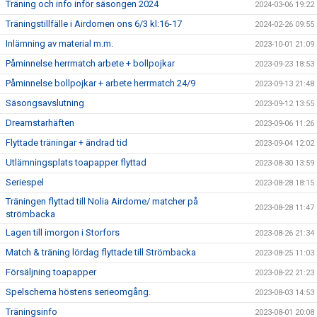
Träning och info inför säsongen 2024
2024-03-06 19:22
Träningstillfälle i Airdomen ons 6/3 kl:16-17
2024-02-26 09:55
Inlämning av material m.m.
2023-10-01 21:09
Påminnelse herrmatch arbete + bollpojkar
2023-09-23 18:53
Påminnelse bollpojkar + arbete herrmatch 24/9
2023-09-13 21:48
Säsongsavslutning
2023-09-12 13:55
Dreamstarhäften
2023-09-06 11:26
Flyttade träningar + ändrad tid
2023-09-04 12:02
Utlämningsplats toapapper flyttad
2023-08-30 13:59
Seriespel
2023-08-28 18:15
Träningen flyttad till Nolia Airdome/ matcher på
2023-08-28 11:47
strömbacka
Lagen till imorgon i Storfors
2023-08-26 21:34
Match & träning lördag flyttade till Strömbacka
2023-08-25 11:03
Försäljning toapapper
2023-08-22 21:23
Spelschema höstens serieomgång.
2023-08-03 14:53
Träningsinfo
2023-08-01 20:08