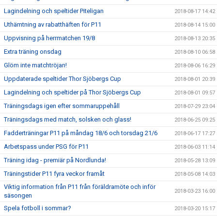
Lagindelning och speltider Piteligan
2018-08-17 14:42
Uthämtning av rabatthäften för P11
2018-08-14 15:00
Uppvisning på herrmatchen 19/8
2018-08-13 20:35
Extra träning onsdag
2018-08-10 06:58
Glöm inte matchtröjan!
2018-08-06 16:29
Uppdaterade speltider Thor Sjöbergs Cup
2018-08-01 20:39
Lagindelning och speltider på Thor Sjöbergs Cup
2018-08-01 09:57
Träningsdags igen efter sommaruppehåll
2018-07-29 23:04
Träningsdags med match, solsken och glass!
2018-06-25 09:25
Fadderträningar P11 på måndag 18/6 och torsdag 21/6
2018-06-17 17:27
Arbetspass under PSG för P11
2018-06-03 11:14
Träning idag - premiär på Nordlunda!
2018-05-28 13:09
Träningstider P11 fyra veckor framåt
2018-05-08 14:03
Viktig information från P11 från föräldramöte och inför
2018-03-23 16:00
säsongen
Spela fotboll i sommar?
2018-03-20 15:17