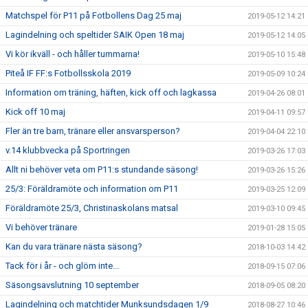
Matchspel för P11 på Fotbollens Dag 25 maj
2019-05-12 14:21
Lagindelning och speltider SAIK Open 18 maj
2019-05-12 14:05
Vi kör ikväll - och håller tummarna!
2019-05-10 15:48
Piteå IF FF:s Fotbollsskola 2019
2019-05-09 10:24
Information om träning, häften, kick off och lagkassa
2019-04-26 08:01
Kick off 10 maj
2019-04-11 09:57
Fler än tre barn, tränare eller ansvarsperson?
2019-04-04 22:10
v.14 klubbvecka på Sportringen
2019-03-26 17:03
Allt ni behöver veta om P11:s stundande säsong!
2019-03-26 15:26
25/3: Föräldramöte och information om P11
2019-03-25 12:09
Föräldramöte 25/3, Christinaskolans matsal
2019-03-10 09:45
Vi behöver tränare
2019-01-28 15:05
Kan du vara tränare nästa säsong?
2018-10-03 14:42
Tack för i år - och glöm inte...
2018-09-15 07:06
Säsongsavslutning 10 september
2018-09-05 08:20
Lagindelning och matchtider Munksundsdagen 1/9
2018-08-27 10:46