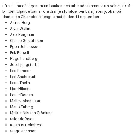
DOKUMENT
Efter att ha gått igenom timbanken och arbetade timmar 2018 och 2019 så
blir det följande barns föräldrar (en förälder per barn) som jobbar på
KONTAKT
damernas Champions League-match den 11 september:
Alfred Berg
Alvar Wallin
MEDLEMSKAP
Axel Bergman
Charlie Gustafsson
Egon Johansson
Erik Forsell
Hugo Lundberg
Joel Ljungstedt
Leo Larsson
Leo Shahrokni
Leon Thelin
Lion Nilsson
Louie Boman
Malte Johansson
Mario Enberg
Melker Nilsson Grönlund
Milo Olofsson
Rasmus Holmberg
Sigge Jonsson