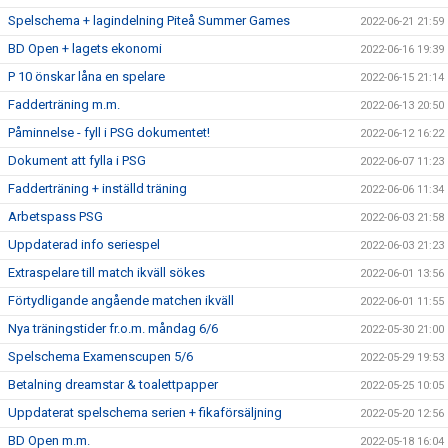
Spelschema + lagindelning Piteå Summer Games
2022-06-21 21:59
BD Open + lagets ekonomi
2022-06-16 19:39
P 10 önskar låna en spelare
2022-06-15 21:14
Fadderträning m.m.
2022-06-13 20:50
Påminnelse - fyll i PSG dokumentet!
2022-06-12 16:22
Dokument att fylla i PSG
2022-06-07 11:23
Fadderträning + inställd träning
2022-06-06 11:34
Arbetspass PSG
2022-06-03 21:58
Uppdaterad info seriespel
2022-06-03 21:23
Extraspelare till match ikväll sökes
2022-06-01 13:56
Förtydligande angående matchen ikväll
2022-06-01 11:55
Nya träningstider fr.o.m. måndag 6/6
2022-05-30 21:00
Spelschema Examenscupen 5/6
2022-05-29 19:53
Betalning dreamstar & toalettpapper
2022-05-25 10:05
Uppdaterat spelschema serien + fikaförsäljning
2022-05-20 12:56
BD Open m.m.
2022-05-18 16:04