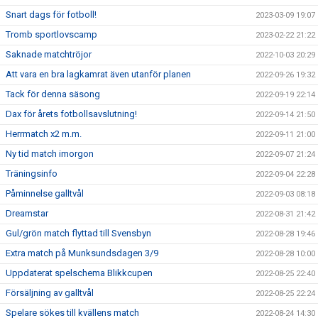
Snart dags för fotboll!
2023-03-09 19:07
Tromb sportlovscamp
2023-02-22 21:22
Saknade matchtröjor
2022-10-03 20:29
Att vara en bra lagkamrat även utanför planen
2022-09-26 19:32
Tack för denna säsong
2022-09-19 22:14
Dax för årets fotbollsavslutning!
2022-09-14 21:50
Herrmatch x2 m.m.
2022-09-11 21:00
Ny tid match imorgon
2022-09-07 21:24
Träningsinfo
2022-09-04 22:28
Påminnelse galltvål
2022-09-03 08:18
Dreamstar
2022-08-31 21:42
Gul/grön match flyttad till Svensbyn
2022-08-28 19:46
Extra match på Munksundsdagen 3/9
2022-08-28 10:00
Uppdaterat spelschema Blikkcupen
2022-08-25 22:40
Försäljning av galltvål
2022-08-25 22:24
Spelare sökes till kvällens match
2022-08-24 14:30