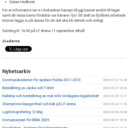
Sixten Hedkvist
För er information tar vi i timbanken hänsyn till
när
barnet anslöt till laget
samt att vissa barns föräldrar var tränare i fjol. Ett snitt av fjolårets arbetade
timmar läggs in på dessa för att det ska bli rättvist och rimligt.
Samling kl. 16.30 på LF Arena 11 september alltså!
//Ledarna
Nyhetsarkiv
Sommarakademin för spelare födda 2011-2013
2026-07-21 15:38
Beställning av Jacka och T-shirt
2026-05-27 18:54
Kallelse och beställning av mat inför lördagens lagaktivtiet!
2026-05-25 15:17
Champions-leauge-final och käk på LF-arena
2026-05-22 17:35
Lagfotografering 12 Maj
2026-05-06 09:48
Domarpassen för Blikk 2025
2025-08-21 18:25
Sportlotten - höstens försäljningsinsats