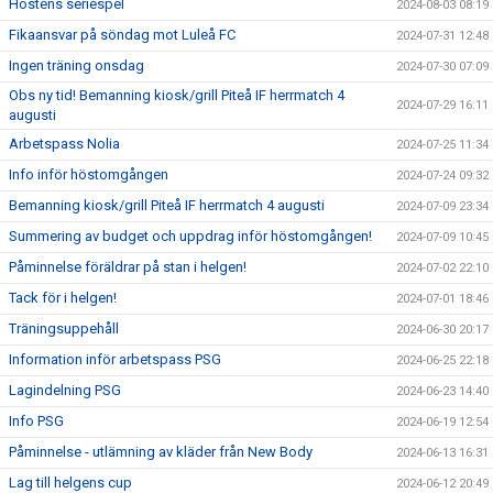
Höstens seriespel
2024-08-03 08:19
Fikaansvar på söndag mot Luleå FC
2024-07-31 12:48
Ingen träning onsdag
2024-07-30 07:09
Obs ny tid! Bemanning kiosk/grill Piteå IF herrmatch 4
2024-07-29 16:11
augusti
Arbetspass Nolia
2024-07-25 11:34
Info inför höstomgången
2024-07-24 09:32
Bemanning kiosk/grill Piteå IF herrmatch 4 augusti
2024-07-09 23:34
Summering av budget och uppdrag inför höstomgången!
2024-07-09 10:45
Påminnelse föräldrar på stan i helgen!
2024-07-02 22:10
Tack för i helgen!
2024-07-01 18:46
Träningsuppehåll
2024-06-30 20:17
Information inför arbetspass PSG
2024-06-25 22:18
Lagindelning PSG
2024-06-23 14:40
Info PSG
2024-06-19 12:54
Påminnelse - utlämning av kläder från New Body
2024-06-13 16:31
Lag till helgens cup
2024-06-12 20:49