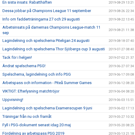
En sista insats: Rabatthäften
2019-08-29 13:21
Dessa jobbar på Champions League 11 september
2019-08-26 22:34
Info om fadderträningarna 27 och 29 augusti
2019-08-22 13:45
Arbetsinsats på damernas Champions League-match 11
2019-08-21 11:38
sep
Lagindelning och spelschema Piteligan 24 augusti
2019-08-18 07:40
Lagindelning och spelschema Thor Sjöbergs cup 3 augusti
2019-07-27 08:40
Tack för i helgen!
2019-07-02 21:37
Ändrat spelschema PSG!
2019-06-27 07:34
Spelschema, lagindelning och info PSG
2019-06-17 09:08
Arbetspass och information - Piteå Summer Games
2019-06-12 08:20
VIKTIGT: Efterlysning matchtröjor
2019-06-04 08:20
Uppvisning!
2019-06-03 15:51
Lagindelning och spelschema Examenscupen 9 juni
2019-06-02 17:13
Träningar från nu och framåt
2019-05-27 10:32
Fyll i PSG-dokument senast idag 20 maj
2019-05-20 08:25
Fördelning av arbetspass PSG 2019
2019-05-13 21:18