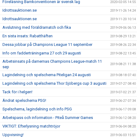
Föreläsning Barnkonventionen är svensk lag
2020-02-05 14:55
Idrottsauktionen.se
2019-11-26 14:24
Idrottsauktionen.se
2019-11-20 10:14
Avslutning med föräldramatch och fika
2019-09-06 06:13
En sista insats: Rabatthäften
2019-08-29 13:21
Dessa jobbar på Champions League 11 september
2019-08-26 22:34
Info om fadderträningarna 27 och 29 augusti
2019-08-22 13:45
Arbetsinsats på damernas Champions League-match 11
2019-08-21 11:38
sep
Lagindelning och spelschema Piteligan 24 augusti
2019-08-18 07:40
Lagindelning och spelschema Thor Sjöbergs cup 3 augusti
2019-07-27 08:40
Tack för i helgen!
2019-07-02 21:37
Ändrat spelschema PSG!
2019-06-27 07:34
Spelschema, lagindelning och info PSG
2019-06-17 09:08
Arbetspass och information - Piteå Summer Games
2019-06-12 08:20
VIKTIGT: Efterlysning matchtröjor
2019-06-04 08:20
Uppvisning!
2019-06-03 15:51