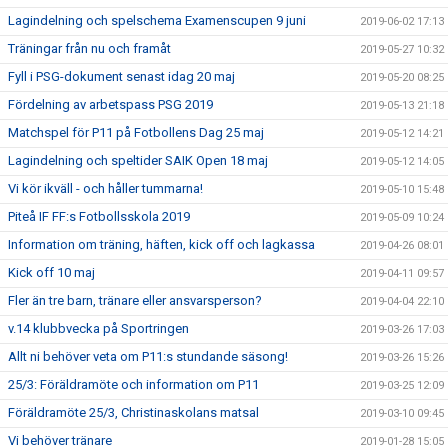
Lagindelning och spelschema Examenscupen 9 juni
2019-06-02 17:13
Träningar från nu och framåt
2019-05-27 10:32
Fyll i PSG-dokument senast idag 20 maj
2019-05-20 08:25
Fördelning av arbetspass PSG 2019
2019-05-13 21:18
Matchspel för P11 på Fotbollens Dag 25 maj
2019-05-12 14:21
Lagindelning och speltider SAIK Open 18 maj
2019-05-12 14:05
Vi kör ikväll - och håller tummarna!
2019-05-10 15:48
Piteå IF FF:s Fotbollsskola 2019
2019-05-09 10:24
Information om träning, häften, kick off och lagkassa
2019-04-26 08:01
Kick off 10 maj
2019-04-11 09:57
Fler än tre barn, tränare eller ansvarsperson?
2019-04-04 22:10
v.14 klubbvecka på Sportringen
2019-03-26 17:03
Allt ni behöver veta om P11:s stundande säsong!
2019-03-26 15:26
25/3: Föräldramöte och information om P11
2019-03-25 12:09
Föräldramöte 25/3, Christinaskolans matsal
2019-03-10 09:45
Vi behöver tränare
2019-01-28 15:05