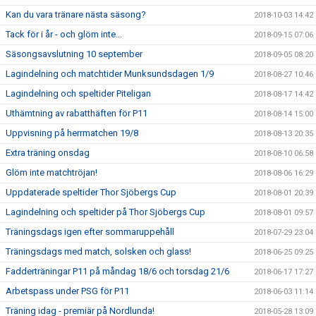
Kan du vara tränare nästa säsong?
2018-10-03 14:42
Tack för i år - och glöm inte...
2018-09-15 07:06
Säsongsavslutning 10 september
2018-09-05 08:20
Lagindelning och matchtider Munksundsdagen 1/9
2018-08-27 10:46
Lagindelning och speltider Piteligan
2018-08-17 14:42
Uthämtning av rabatthäften för P11
2018-08-14 15:00
Uppvisning på herrmatchen 19/8
2018-08-13 20:35
Extra träning onsdag
2018-08-10 06:58
Glöm inte matchtröjan!
2018-08-06 16:29
Uppdaterade speltider Thor Sjöbergs Cup
2018-08-01 20:39
Lagindelning och speltider på Thor Sjöbergs Cup
2018-08-01 09:57
Träningsdags igen efter sommaruppehåll
2018-07-29 23:04
Träningsdags med match, solsken och glass!
2018-06-25 09:25
Fadderträningar P11 på måndag 18/6 och torsdag 21/6
2018-06-17 17:27
Arbetspass under PSG för P11
2018-06-03 11:14
Träning idag - premiär på Nordlunda!
2018-05-28 13:09