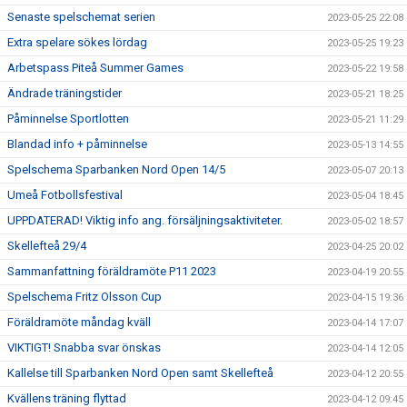
Senaste spelschemat serien
2023-05-25 22:08
Extra spelare sökes lördag
2023-05-25 19:23
Arbetspass Piteå Summer Games
2023-05-22 19:58
Ändrade träningstider
2023-05-21 18:25
Påminnelse Sportlotten
2023-05-21 11:29
Blandad info + påminnelse
2023-05-13 14:55
Spelschema Sparbanken Nord Open 14/5
2023-05-07 20:13
Umeå Fotbollsfestival
2023-05-04 18:45
UPPDATERAD! Viktig info ang. försäljningsaktiviteter.
2023-05-02 18:57
Skellefteå 29/4
2023-04-25 20:02
Sammanfattning föräldramöte P11 2023
2023-04-19 20:55
Spelschema Fritz Olsson Cup
2023-04-15 19:36
Föräldramöte måndag kväll
2023-04-14 17:07
VIKTIGT! Snabba svar önskas
2023-04-14 12:05
Kallelse till Sparbanken Nord Open samt Skellefteå
2023-04-12 20:55
Kvällens träning flyttad
2023-04-12 09:45