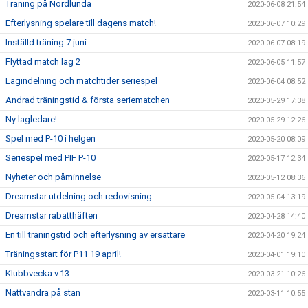
Träning på Nordlunda
2020-06-08 21:54
Efterlysning spelare till dagens match!
2020-06-07 10:29
Inställd träning 7 juni
2020-06-07 08:19
Flyttad match lag 2
2020-06-05 11:57
Lagindelning och matchtider seriespel
2020-06-04 08:52
Ändrad träningstid & första seriematchen
2020-05-29 17:38
Ny lagledare!
2020-05-29 12:26
Spel med P-10 i helgen
2020-05-20 08:09
Seriespel med PIF P-10
2020-05-17 12:34
Nyheter och påminnelse
2020-05-12 08:36
Dreamstar utdelning och redovisning
2020-05-04 13:19
Dreamstar rabatthäften
2020-04-28 14:40
En till träningstid och efterlysning av ersättare
2020-04-20 19:24
Träningsstart för P11 19 april!
2020-04-01 19:10
Klubbvecka v.13
2020-03-21 10:26
Nattvandra på stan
2020-03-11 10:55