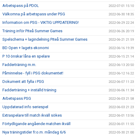
Arbetspass på PDOL
2022-07-01 15:10
Välkomna på arbetspass under PSG
2022-06-30 18:35
Information om PSG - VIKTIG UPPDATERING!
2022-06-29 22:24
Träning inför Piteå Summer Games
2022-06-26 20:19
Spelschema + lagindelning Piteå Summer Games
2022-06-21 21:59
BD Open + lagets ekonomi
2022-06-16 19:39
P 10 önskar låna en spelare
2022-06-15 21:14
Fadderträning m.m.
2022-06-13 20:50
Påminnelse - fyll i PSG dokumentet!
2022-06-12 16:22
Dokument att fylla i PSG
2022-06-07 11:23
Fadderträning + inställd träning
2022-06-06 11:34
Arbetspass PSG
2022-06-03 21:58
Uppdaterad info seriespel
2022-06-03 21:23
Extraspelare till match ikväll sökes
2022-06-01 13:56
Förtydligande angående matchen ikväll
2022-06-01 11:55
Nya träningstider fr.o.m. måndag 6/6
2022-05-30 21:00