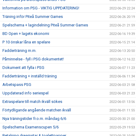
Information om PSG - VIKTIG UPPDATERING!
2022-06-29 22:24
Träning inför Piteå Summer Games
2022-06-26 20:19
Spelschema + lagindelning Piteå Summer Games
2022-06-21 21:59
BD Open + lagets ekonomi
2022-06-16 19:39
P 10 önskar låna en spelare
2022-06-15 21:14
Fadderträning m.m.
2022-06-13 20:50
Påminnelse - fyll i PSG dokumentet!
2022-06-12 16:22
Dokument att fylla i PSG
2022-06-07 11:23
Fadderträning + inställd träning
2022-06-06 11:34
Arbetspass PSG
2022-06-03 21:58
Uppdaterad info seriespel
2022-06-03 21:23
Extraspelare till match ikväll sökes
2022-06-01 13:56
Förtydligande angående matchen ikväll
2022-06-01 11:55
Nya träningstider fr.o.m. måndag 6/6
2022-05-30 21:00
Spelschema Examenscupen 5/6
2022-05-29 19:53
Betalning dreamstar & toalettpapper
2022-05-25 10:05