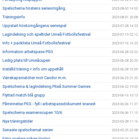
Spelschema höstens serieomgång.
2023-08-03 14:53
Träningsinfo
2023-08-01 20:08
Uppstart höstomgångens seriespel
2023-07-28 14:23
Lagindelning och speltider Umeå Fotbollsfestival
2023-07-19 22:12
Info + packlista Umeå Fotbollsfestival
2023-07-16 16:23
Information arbetspass PSG
2023-06-28 22:52
Ledig plats till Umeåcupen
2023-06-28 20:25
Inställd träning + info om uppehåll
2023-06-28 10:09
Vänskapsmatcher mot Candor m.m.
2023-06-25 21:25
Spelschema & lagindelning Piteå Summer Games
2023-06-22 19:05
Flyttad match blå grupp
2023-06-16 10:13
Påminnelse PSG - fyll i arbetspassdokument snarast
2023-06-06 11:27
Spelschema examenscupen 10/6
2023-06-06 11:15
Nya träningstider
2023-05-28 11:16
Senaste spelschemat serien
2023-05-25 22:08
Extra spelare sökes lördag
2023-05-25 19:23