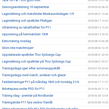
Tack för i år - och glöm inte...
2018-09-15 07:06
Säsongsavslutning 10 september
2018-09-05 08:20
Lagindelning och matchtider Munksundsdagen 1/9
2018-08-27 10:46
Lagindelning och speltider Piteligan
2018-08-17 14:42
Uthämtning av rabatthäften för P11
2018-08-14 15:00
Uppvisning på herrmatchen 19/8
2018-08-13 20:35
Extra träning onsdag
2018-08-10 06:58
Glöm inte matchtröjan!
2018-08-06 16:29
Uppdaterade speltider Thor Sjöbergs Cup
2018-08-01 20:39
Lagindelning och speltider på Thor Sjöbergs Cup
2018-08-01 09:57
Träningsdags igen efter sommaruppehåll
2018-07-29 23:04
Träningsdags med match, solsken och glass!
2018-06-25 09:25
Fadderträningar P11 på måndag 18/6 och torsdag 21/6
2018-06-17 17:27
Arbetspass under PSG för P11
2018-06-03 11:14
Träning idag - premiär på Nordlunda!
2018-05-28 13:09
Träningstider P11 fyra veckor framåt
2018-05-08 14:03
Viktig information från P11 från föräldramöte och inför