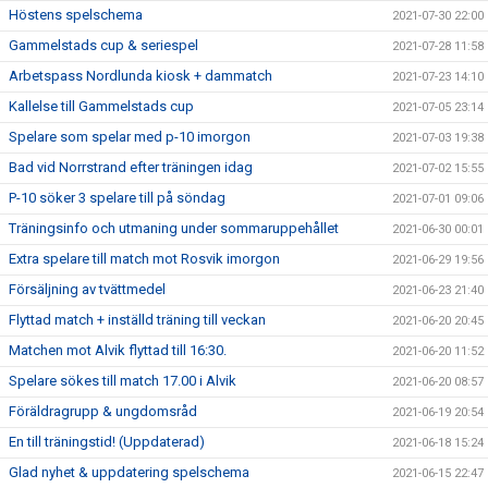
Höstens spelschema
2021-07-30 22:00
Gammelstads cup & seriespel
2021-07-28 11:58
Arbetspass Nordlunda kiosk + dammatch
2021-07-23 14:10
Kallelse till Gammelstads cup
2021-07-05 23:14
Spelare som spelar med p-10 imorgon
2021-07-03 19:38
Bad vid Norrstrand efter träningen idag
2021-07-02 15:55
P-10 söker 3 spelare till på söndag
2021-07-01 09:06
Träningsinfo och utmaning under sommaruppehållet
2021-06-30 00:01
Extra spelare till match mot Rosvik imorgon
2021-06-29 19:56
Försäljning av tvättmedel
2021-06-23 21:40
Flyttad match + inställd träning till veckan
2021-06-20 20:45
Matchen mot Alvik flyttad till 16:30.
2021-06-20 11:52
Spelare sökes till match 17.00 i Alvik
2021-06-20 08:57
Föräldragrupp & ungdomsråd
2021-06-19 20:54
En till träningstid! (Uppdaterad)
2021-06-18 15:24
Glad nyhet & uppdatering spelschema
2021-06-15 22:47