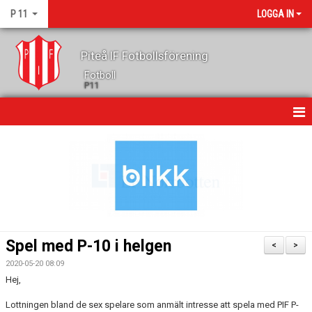
P 11
LOGGA IN
Piteå IF Fotbollsförening
Fotboll
P11
HEM
NYHETER
KALENDER
MATCHER
Spel med P-10 i helgen
<
>
TRUPPEN
2020-05-20 08:09
Hej,
GÄSTBOK
Lottningen bland de sex spelare som anmält intresse att spela med PIF P-