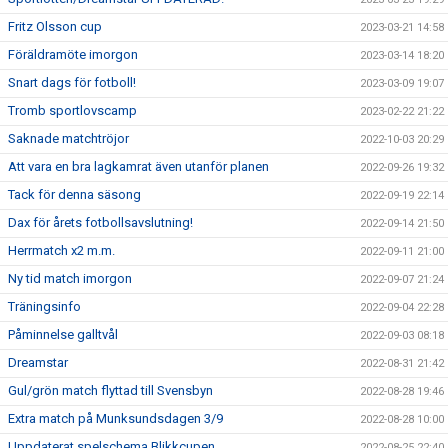
Fritz Olsson cup
2023-03-21 14:58
Föräldramöte imorgon
2023-03-14 18:20
Snart dags för fotboll!
2023-03-09 19:07
Tromb sportlovscamp
2023-02-22 21:22
Saknade matchtröjor
2022-10-03 20:29
Att vara en bra lagkamrat även utanför planen
2022-09-26 19:32
Tack för denna säsong
2022-09-19 22:14
Dax för årets fotbollsavslutning!
2022-09-14 21:50
Herrmatch x2 m.m.
2022-09-11 21:00
Ny tid match imorgon
2022-09-07 21:24
Träningsinfo
2022-09-04 22:28
Påminnelse galltvål
2022-09-03 08:18
Dreamstar
2022-08-31 21:42
Gul/grön match flyttad till Svensbyn
2022-08-28 19:46
Extra match på Munksundsdagen 3/9
2022-08-28 10:00
Uppdaterat spelschema Blikkcupen
2022-08-25 22:40