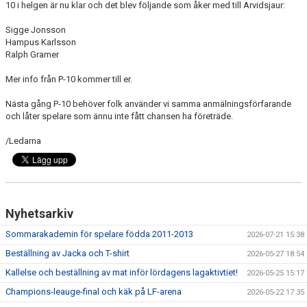
10 i helgen är nu klar och det blev följande som åker med till Arvidsjaur:
DOKUMENT
Sigge Jonsson
KONTAKT
Hampus Karlsson
Ralph Gramer
MEDLEMSKAP
Mer info från P-10 kommer till er.
Nästa gång P-10 behöver folk använder vi samma anmälningsförfarande
och låter spelare som ännu inte fått chansen ha företräde.
/Ledarna
Nyhetsarkiv
Sommarakademin för spelare födda 2011-2013
2026-07-21 15:38
Beställning av Jacka och T-shirt
2026-05-27 18:54
Kallelse och beställning av mat inför lördagens lagaktivtiet!
2026-05-25 15:17
Champions-leauge-final och käk på LF-arena
2026-05-22 17:35