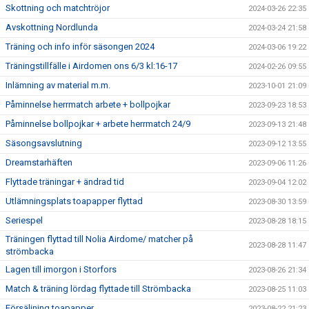
Skottning och matchtröjor
2024-03-26 22:35
Avskottning Nordlunda
2024-03-24 21:58
Träning och info inför säsongen 2024
2024-03-06 19:22
Träningstillfälle i Airdomen ons 6/3 kl:16-17
2024-02-26 09:55
Inlämning av material m.m.
2023-10-01 21:09
Påminnelse herrmatch arbete + bollpojkar
2023-09-23 18:53
Påminnelse bollpojkar + arbete herrmatch 24/9
2023-09-13 21:48
Säsongsavslutning
2023-09-12 13:55
Dreamstarhäften
2023-09-06 11:26
Flyttade träningar + ändrad tid
2023-09-04 12:02
Utlämningsplats toapapper flyttad
2023-08-30 13:59
Seriespel
2023-08-28 18:15
Träningen flyttad till Nolia Airdome/ matcher på
2023-08-28 11:47
strömbacka
Lagen till imorgon i Storfors
2023-08-26 21:34
Match & träning lördag flyttade till Strömbacka
2023-08-25 11:03
Försäljning toapapper
2023-08-22 21:23