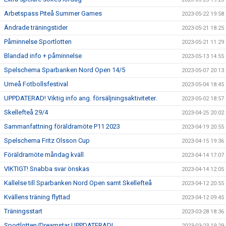
Arbetspass Piteå Summer Games
2023-05-22 19:58
Ändrade träningstider
2023-05-21 18:25
Påminnelse Sportlotten
2023-05-21 11:29
Blandad info + påminnelse
2023-05-13 14:55
Spelschema Sparbanken Nord Open 14/5
2023-05-07 20:13
Umeå Fotbollsfestival
2023-05-04 18:45
UPPDATERAD! Viktig info ang. försäljningsaktiviteter.
2023-05-02 18:57
Skellefteå 29/4
2023-04-25 20:02
Sammanfattning föräldramöte P11 2023
2023-04-19 20:55
Spelschema Fritz Olsson Cup
2023-04-15 19:36
Föräldramöte måndag kväll
2023-04-14 17:07
VIKTIGT! Snabba svar önskas
2023-04-14 12:05
Kallelse till Sparbanken Nord Open samt Skellefteå
2023-04-12 20:55
Kvällens träning flyttad
2023-04-12 09:45
Träningsstart
2023-03-28 18:36
Sportlotten/Dreamstar UPPDATERAD!
2023-03-23 19:29