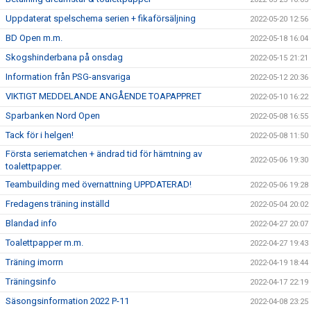
Uppdaterat spelschema serien + fikaförsäljning
2022-05-20 12:56
BD Open m.m.
2022-05-18 16:04
Skogshinderbana på onsdag
2022-05-15 21:21
Information från PSG-ansvariga
2022-05-12 20:36
VIKTIGT MEDDELANDE ANGÅENDE TOAPAPPRET
2022-05-10 16:22
Sparbanken Nord Open
2022-05-08 16:55
Tack för i helgen!
2022-05-08 11:50
Första seriematchen + ändrad tid för hämtning av
2022-05-06 19:30
toalettpapper.
Teambuilding med övernattning UPPDATERAD!
2022-05-06 19:28
Fredagens träning inställd
2022-05-04 20:02
Blandad info
2022-04-27 20:07
Toalettpapper m.m.
2022-04-27 19:43
Träning imorrn
2022-04-19 18:44
Träningsinfo
2022-04-17 22:19
Säsongsinformation 2022 P-11
2022-04-08 23:25