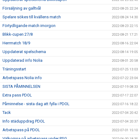
Försäljning av galltvål
2022-08-25 22:24
Spelare sökes till kvällens match
2022-08-24 14:30
Förtydligande match imorgon
2022-08-23 22:15
Blikk-cupen 27/8
2022-08-21 17:21
Herrmatch 18/9
2022-08-16 22:04
Uppdaterat spelschema
2022-08-14 19:05
Uppdaterad info Nolia
2022-08-01 20:58
Träningsstart
2022-07-25 13:03
Arbetspass Nolia info
2022-07-22 23:04
SISTA PÅMINNELSEN
2022-07-19 08:33
Extra pass PDOL
2022-07-17 22:07
Påminnelse - sista dag att fylla i PDOL
2022-07-16 18:22
Tack
2022-07-04 20:42
Info städuppdrag PDOL
2022-07-04 20:37
Arbetspass på PDOL
2022-07-01 15:10
Välkomna på arbetspass under PSG
2022-06-30 18:35