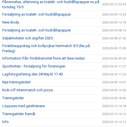
Påminnelse, utlämning av toalett- och hushållspapper nu på
2025-05-13 22:43
torsdag 15/5
Försäljning av toalett- och hushållspappar
2025-05-09 13:24
New Body
2025-05-09 13:18
Försäljning av toalett- och hushållspapper
2025-05-09 08:15
Säljaktiviteter och utgifter 2025
2025-05-08 21:50
Föräldrauppdrag och bollpojkar herrmatch 9/5 (Nu på
2025-05-06 15:00
Fredag)
Information från föräldramötet finns att läsa nedan
2025-05-06 09:20
Sportlotten - försäljning för föreningen
2025-04-24 17:27
Lagfotografering den 28 Maj kl 17.40
2025-04-24 17:23
Nya träningstider!
2025-04-06 19:07
Kick-off Internmatch och pizza
2025-04-05 10:50
Träningstider
2025-03-30 18:46
Löppass med gästtränare
2025-03-15 14:18
Träningstider framåt
2025-02-14 14:16
Info
2025-02-14 14:12