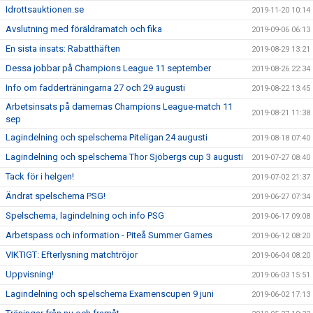
Idrottsauktionen.se
2019-11-20 10:14
Avslutning med föräldramatch och fika
2019-09-06 06:13
En sista insats: Rabatthäften
2019-08-29 13:21
Dessa jobbar på Champions League 11 september
2019-08-26 22:34
Info om fadderträningarna 27 och 29 augusti
2019-08-22 13:45
Arbetsinsats på damernas Champions League-match 11
2019-08-21 11:38
sep
Lagindelning och spelschema Piteligan 24 augusti
2019-08-18 07:40
Lagindelning och spelschema Thor Sjöbergs cup 3 augusti
2019-07-27 08:40
Tack för i helgen!
2019-07-02 21:37
Ändrat spelschema PSG!
2019-06-27 07:34
Spelschema, lagindelning och info PSG
2019-06-17 09:08
Arbetspass och information - Piteå Summer Games
2019-06-12 08:20
VIKTIGT: Efterlysning matchtröjor
2019-06-04 08:20
Uppvisning!
2019-06-03 15:51
Lagindelning och spelschema Examenscupen 9 juni
2019-06-02 17:13