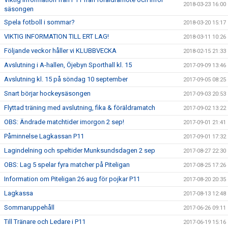
2018-03-23 16:00
säsongen
Spela fotboll i sommar?
2018-03-20 15:17
VIKTIG INFORMATION TILL ERT LAG!
2018-03-11 10:26
Följande veckor håller vi KLUBBVECKA
2018-02-15 21:33
Avslutning i A-hallen, Öjebyn Sporthall kl. 15
2017-09-09 13:46
Avslutning kl. 15 på söndag 10 september
2017-09-05 08:25
Snart börjar hockeysäsongen
2017-09-03 20:53
Flyttad träning med avslutning, fika & föräldramatch
2017-09-02 13:22
OBS: Ändrade matchtider imorgon 2 sep!
2017-09-01 21:41
Påminnelse Lagkassan P11
2017-09-01 17:32
Lagindelning och speltider Munksundsdagen 2 sep
2017-08-27 22:30
OBS: Lag 5 spelar fyra matcher på Piteligan
2017-08-25 17:26
Information om Piteligan 26 aug för pojkar P11
2017-08-20 20:35
Lagkassa
2017-08-13 12:48
Sommaruppehåll
2017-06-26 09:11
Till Tränare och Ledare i P11
2017-06-19 15:16