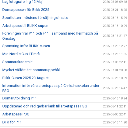
Lagfotografering 12 Maj
2026-05-06 09:48
Domarpassen för Blikk 2025
2025-08-21 18:25
Sportlotten - höstens försäljningsinsats
2025-08-18 15:29
Arbetspass till BLIKK-cupen
2025-08-18 10:09
Föreningen firar P11 och F11 i samband med herrmatch på
2025-08-16 21:47
Onsdag
Sponsring inför BLIKK-cupen
2025-07-29 12:27
Mid Nordic Cup i Timrå
2025-07-26 11:35
Sommarakademin!
2025-07-08 22:11
Mycket välförtjänt sommaruppehåll
2025-07-01 20:58
Blikk-Cupen 2025 23 Augusti
2025-06-28 10:09
Information inför våra arbetspass på Christinaskolan under
2025-06-26 14:47
PSG
Domarutbildning P11
2025-06-16 18:24
Uppdaterad och redigerbar länk till arbetspass PSG
2025-06-11 22:11
Arbetspass PSG
2025-06-03 22:41
DFK för P11
2025-05-16 11:20