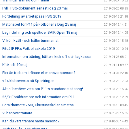
Träningar från nu och framåt
2019-05-27 10:32
Fyll i PSG-dokument senast idag 20 maj
2019-05-20 08:25
Fördelning av arbetspass PSG 2019
2019-05-13 21:18
Matchspel för P11 på Fotbollens Dag 25 maj
2019-05-12 14:21
Lagindelning och speltider SAIK Open 18 maj
2019-05-12 14:05
Vi kör ikväll - och håller tummarna!
2019-05-10 15:48
Piteå IF FF:s Fotbollsskola 2019
2019-05-09 10:24
Information om träning, häften, kick off och lagkassa
2019-04-26 08:01
Kick off 10 maj
2019-04-11 09:57
Fler än tre barn, tränare eller ansvarsperson?
2019-04-04 22:10
v.14 klubbvecka på Sportringen
2019-03-26 17:03
Allt ni behöver veta om P11:s stundande säsong!
2019-03-26 15:26
25/3: Föräldramöte och information om P11
2019-03-25 12:09
Föräldramöte 25/3, Christinaskolans matsal
2019-03-10 09:45
Vi behöver tränare
2019-01-28 15:05
Kan du vara tränare nästa säsong?
2018-10-03 14:42