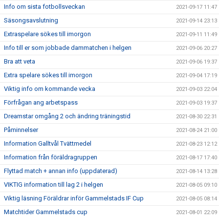
Info om sista fotbollsveckan
2021-09-17 11:47
Säsongsavslutning
2021-09-14 23:13
Extraspelare sökes till imorgon
2021-09-11 11:49
Info till er som jobbade dammatchen i helgen
2021-09-06 20:27
Bra att veta
2021-09-06 19:37
Extra spelare sökes till imorgon
2021-09-04 17:19
Viktig info om kommande vecka
2021-09-03 22:04
Förfrågan ang arbetspass
2021-09-03 19:37
Dreamstar omgång 2 och ändring träningstid
2021-08-30 22:31
Påminnelser
2021-08-24 21:00
Information Galltvål Tvättmedel
2021-08-23 12:12
Information från föräldragruppen
2021-08-17 17:40
Flyttad match + annan info (uppdaterad)
2021-08-14 13:28
VIKTIG information till lag 2 i helgen
2021-08-05 09:10
Viktig läsning Föräldrar inför Gammelstads IF Cup
2021-08-05 08:14
Matchtider Gammelstads cup
2021-08-01 22:09