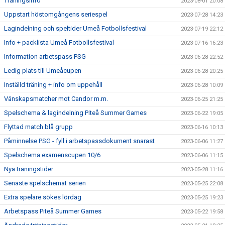
Träningsinfo
2023-08-01 20:08
Uppstart höstomgångens seriespel
2023-07-28 14:23
Lagindelning och speltider Umeå Fotbollsfestival
2023-07-19 22:12
Info + packlista Umeå Fotbollsfestival
2023-07-16 16:23
Information arbetspass PSG
2023-06-28 22:52
Ledig plats till Umeåcupen
2023-06-28 20:25
Inställd träning + info om uppehåll
2023-06-28 10:09
Vänskapsmatcher mot Candor m.m.
2023-06-25 21:25
Spelschema & lagindelning Piteå Summer Games
2023-06-22 19:05
Flyttad match blå grupp
2023-06-16 10:13
Påminnelse PSG - fyll i arbetspassdokument snarast
2023-06-06 11:27
Spelschema examenscupen 10/6
2023-06-06 11:15
Nya träningstider
2023-05-28 11:16
Senaste spelschemat serien
2023-05-25 22:08
Extra spelare sökes lördag
2023-05-25 19:23
Arbetspass Piteå Summer Games
2023-05-22 19:58