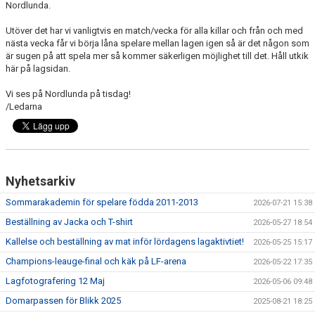
Nordlunda.
DOKUMENT
Utöver det har vi vanligtvis en match/vecka för alla killar och från och med
KONTAKT
nästa vecka får vi börja låna spelare mellan lagen igen så är det någon som
är sugen på att spela mer så kommer säkerligen möjlighet till det. Håll utkik
MEDLEMSKAP
här på lagsidan.
Vi ses på Nordlunda på tisdag!
/Ledarna
Nyhetsarkiv
Sommarakademin för spelare födda 2011-2013
2026-07-21 15:38
Beställning av Jacka och T-shirt
2026-05-27 18:54
Kallelse och beställning av mat inför lördagens lagaktivtiet!
2026-05-25 15:17
Champions-leauge-final och käk på LF-arena
2026-05-22 17:35
Lagfotografering 12 Maj
2026-05-06 09:48
Domarpassen för Blikk 2025
2025-08-21 18:25