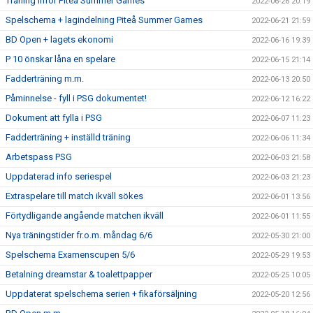
Träning inför Piteå Summer Games
2022-06-26 20:19
Spelschema + lagindelning Piteå Summer Games
2022-06-21 21:59
BD Open + lagets ekonomi
2022-06-16 19:39
P 10 önskar låna en spelare
2022-06-15 21:14
Fadderträning m.m.
2022-06-13 20:50
Påminnelse - fyll i PSG dokumentet!
2022-06-12 16:22
Dokument att fylla i PSG
2022-06-07 11:23
Fadderträning + inställd träning
2022-06-06 11:34
Arbetspass PSG
2022-06-03 21:58
Uppdaterad info seriespel
2022-06-03 21:23
Extraspelare till match ikväll sökes
2022-06-01 13:56
Förtydligande angående matchen ikväll
2022-06-01 11:55
Nya träningstider fr.o.m. måndag 6/6
2022-05-30 21:00
Spelschema Examenscupen 5/6
2022-05-29 19:53
Betalning dreamstar & toalettpapper
2022-05-25 10:05
Uppdaterat spelschema serien + fikaförsäljning
2022-05-20 12:56