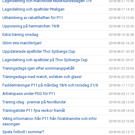
Lagindelning och matchtider Munksundsdagen 1/9
2018-08-27 10:46
Lagindelning och speltider Piteligan
2018-08-17 14:42
Uthämtning av rabatthäften för P11
2018-08-14 15:00
Uppvisning på herrmatchen 19/8
2018-08-13 20:35
Extra träning onsdag
2018-08-10 06:58
Glöm inte matchtröjan!
2018-08-06 16:29
Uppdaterade speltider Thor Sjöbergs Cup
2018-08-01 20:39
Lagindelning och speltider på Thor Sjöbergs Cup
2018-08-01 09:57
Träningsdags igen efter sommaruppehåll
2018-07-29 23:04
Träningsdags med match, solsken och glass!
2018-06-25 09:25
Fadderträningar P11 på måndag 18/6 och torsdag 21/6
2018-06-17 17:27
Arbetspass under PSG för P11
2018-06-03 11:14
Träning idag - premiär på Nordlunda!
2018-05-28 13:09
Träningstider P11 fyra veckor framåt
2018-05-08 14:03
Viktig information från P11 från föräldramöte och inför
2018-03-23 16:00
säsongen
Spela fotboll i sommar?
2018-03-20 15:17