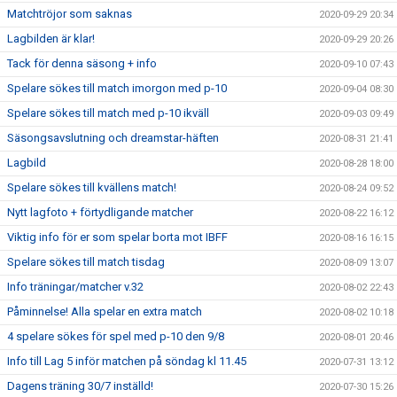
Matchtröjor som saknas
2020-09-29 20:34
Lagbilden är klar!
2020-09-29 20:26
Tack för denna säsong + info
2020-09-10 07:43
Spelare sökes till match imorgon med p-10
2020-09-04 08:30
Spelare sökes till match med p-10 ikväll
2020-09-03 09:49
Säsongsavslutning och dreamstar-häften
2020-08-31 21:41
Lagbild
2020-08-28 18:00
Spelare sökes till kvällens match!
2020-08-24 09:52
Nytt lagfoto + förtydligande matcher
2020-08-22 16:12
Viktig info för er som spelar borta mot IBFF
2020-08-16 16:15
Spelare sökes till match tisdag
2020-08-09 13:07
Info träningar/matcher v.32
2020-08-02 22:43
Påminnelse! Alla spelar en extra match
2020-08-02 10:18
4 spelare sökes för spel med p-10 den 9/8
2020-08-01 20:46
Info till Lag 5 inför matchen på söndag kl 11.45
2020-07-31 13:12
Dagens träning 30/7 inställd!
2020-07-30 15:26