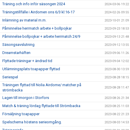
Träning och info inför säsongen 2024
2024-03-06 19:22
Träningstillfälle i Airdomen ons 6/3 kl:16-17
2024-02-26 09:55
Inlämning av material m.m.
2023-10-01 21:09
Påminnelse herrmatch arbete + bollpojkar
2023-09-23 18:53
Påminnelse bollpojkar + arbete herrmatch 24/9
2023-09-13 21:48
Säsongsavslutning
2023-09-12 13:55
Dreamstarhäften
2023-09-06 11:26
Flyttade träningar + ändrad tid
2023-09-04 12:02
Utlämningsplats toapapper flyttad
2023-08-30 13:59
Seriespel
2023-08-28 18:15
Träningen flyttad till Nolia Airdome/ matcher på
2023-08-28 11:47
strömbacka
Lagen till imorgon i Storfors
2023-08-26 21:34
Match & träning lördag flyttade till Strömbacka
2023-08-25 11:03
Försäljning toapapper
2023-08-22 21:23
Spelschema höstens serieomgång.
2023-08-03 14:53