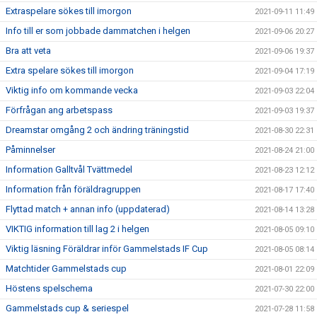
Extraspelare sökes till imorgon
2021-09-11 11:49
Info till er som jobbade dammatchen i helgen
2021-09-06 20:27
Bra att veta
2021-09-06 19:37
Extra spelare sökes till imorgon
2021-09-04 17:19
Viktig info om kommande vecka
2021-09-03 22:04
Förfrågan ang arbetspass
2021-09-03 19:37
Dreamstar omgång 2 och ändring träningstid
2021-08-30 22:31
Påminnelser
2021-08-24 21:00
Information Galltvål Tvättmedel
2021-08-23 12:12
Information från föräldragruppen
2021-08-17 17:40
Flyttad match + annan info (uppdaterad)
2021-08-14 13:28
VIKTIG information till lag 2 i helgen
2021-08-05 09:10
Viktig läsning Föräldrar inför Gammelstads IF Cup
2021-08-05 08:14
Matchtider Gammelstads cup
2021-08-01 22:09
Höstens spelschema
2021-07-30 22:00
Gammelstads cup & seriespel
2021-07-28 11:58