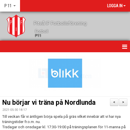
P 11
LOGGA IN
Piteå IF Fotbollsförening
Fotboll
P11
HEM
NYHETER
KALENDER
MATCHER
Nu börjar vi träna på Nordlunda
<
>
TRUPPEN
2021-05-30 18:17
Till veckan får vi äntligen börja spela på gräs vilket innebär att vi har nya
GÄSTBOK
träningstider fr.o.m. nu.
Tisdagar och onsdagar kl. 17:30-19:00 på träningsplanen för 11-manna på