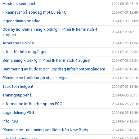
Höstens seriespel
2024-08-03 08:19
Fikaansvar på söndag mot Luleå FC
2024-07-31 12:48
Ingen träning onsdag
2024-07-30 07:09
Obs ny tid! Bemanning kiosk/grill Piteå IF herrmatch 4
2024-07-29 16:11
augusti
Arbetspass Nolia
2024-07-25 11:34
Info inför höstomgången
2024-07-24 09:32
Bemanning kiosk/grill Piteå IF herrmatch 4 augusti
2024-07-09 23:34
Summering av budget och uppdrag inför höstomgången!
2024-07-09 10:45
Påminnelse föräldrar på stan i helgen!
2024-07-02 22:10
Tack för i helgen!
2024-07-01 18:46
Träningsuppehåll
2024-06-30 20:17
Information inför arbetspass PSG
2024-06-25 22:18
Lagindelning PSG
2024-06-23 14:40
Info PSG
2024-06-19 12:54
Påminnelse - utlämning av kläder från New Body
2024-06-13 16:31
Lag till helgens cup
2024-06-12 20:49