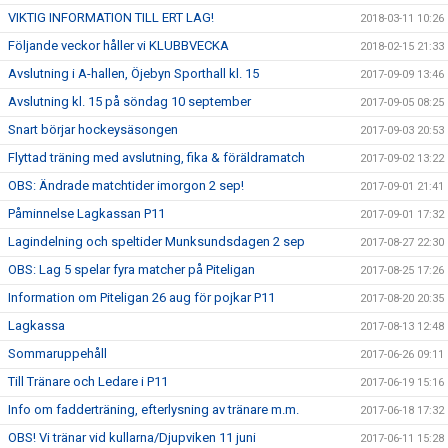
VIKTIG INFORMATION TILL ERT LAG!
2018-03-11 10:26
Följande veckor håller vi KLUBBVECKA
2018-02-15 21:33
Avslutning i A-hallen, Öjebyn Sporthall kl. 15
2017-09-09 13:46
Avslutning kl. 15 på söndag 10 september
2017-09-05 08:25
Snart börjar hockeysäsongen
2017-09-03 20:53
Flyttad träning med avslutning, fika & föräldramatch
2017-09-02 13:22
OBS: Ändrade matchtider imorgon 2 sep!
2017-09-01 21:41
Påminnelse Lagkassan P11
2017-09-01 17:32
Lagindelning och speltider Munksundsdagen 2 sep
2017-08-27 22:30
OBS: Lag 5 spelar fyra matcher på Piteligan
2017-08-25 17:26
Information om Piteligan 26 aug för pojkar P11
2017-08-20 20:35
Lagkassa
2017-08-13 12:48
Sommaruppehåll
2017-06-26 09:11
Till Tränare och Ledare i P11
2017-06-19 15:16
Info om fadderträning, efterlysning av tränare m.m.
2017-06-18 17:32
OBS! Vi tränar vid kullarna/Djupviken 11 juni
2017-06-11 15:28