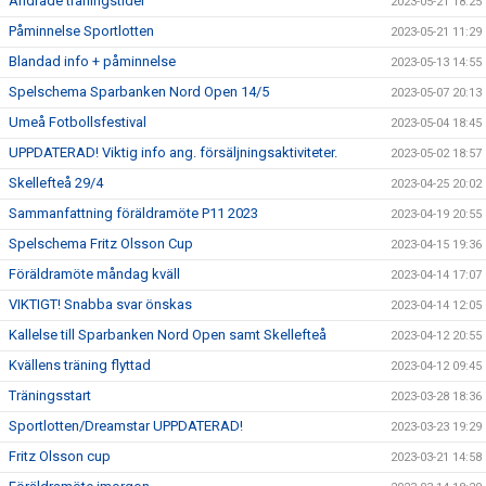
Ändrade träningstider
2023-05-21 18:25
Påminnelse Sportlotten
2023-05-21 11:29
Blandad info + påminnelse
2023-05-13 14:55
Spelschema Sparbanken Nord Open 14/5
2023-05-07 20:13
Umeå Fotbollsfestival
2023-05-04 18:45
UPPDATERAD! Viktig info ang. försäljningsaktiviteter.
2023-05-02 18:57
Skellefteå 29/4
2023-04-25 20:02
Sammanfattning föräldramöte P11 2023
2023-04-19 20:55
Spelschema Fritz Olsson Cup
2023-04-15 19:36
Föräldramöte måndag kväll
2023-04-14 17:07
VIKTIGT! Snabba svar önskas
2023-04-14 12:05
Kallelse till Sparbanken Nord Open samt Skellefteå
2023-04-12 20:55
Kvällens träning flyttad
2023-04-12 09:45
Träningsstart
2023-03-28 18:36
Sportlotten/Dreamstar UPPDATERAD!
2023-03-23 19:29
Fritz Olsson cup
2023-03-21 14:58