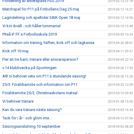
Fördelning av arbetspass PSG 2019
2019-05-13 21:18
Matchspel för P11 på Fotbollens Dag 25 maj
2019-05-12 14:21
Lagindelning och speltider SAIK Open 18 maj
2019-05-12 14:05
Vi kör ikväll - och håller tummarna!
2019-05-10 15:48
Piteå IF FF:s Fotbollsskola 2019
2019-05-09 10:24
Information om träning, häften, kick off och lagkassa
2019-04-26 08:01
Kick off 10 maj
2019-04-11 09:57
Fler än tre barn, tränare eller ansvarsperson?
2019-04-04 22:10
v.14 klubbvecka på Sportringen
2019-03-26 17:03
Allt ni behöver veta om P11:s stundande säsong!
2019-03-26 15:26
25/3: Föräldramöte och information om P11
2019-03-25 12:09
Föräldramöte 25/3, Christinaskolans matsal
2019-03-10 09:45
Vi behöver tränare
2019-01-28 15:05
Kan du vara tränare nästa säsong?
2018-10-03 14:42
Tack för i år - och glöm inte...
2018-09-15 07:06
Säsongsavslutning 10 september
2018-09-05 08:20