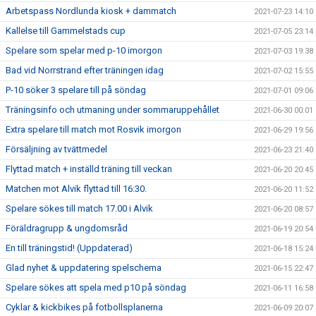
Arbetspass Nordlunda kiosk + dammatch
2021-07-23 14:10
Kallelse till Gammelstads cup
2021-07-05 23:14
Spelare som spelar med p-10 imorgon
2021-07-03 19:38
Bad vid Norrstrand efter träningen idag
2021-07-02 15:55
P-10 söker 3 spelare till på söndag
2021-07-01 09:06
Träningsinfo och utmaning under sommaruppehållet
2021-06-30 00:01
Extra spelare till match mot Rosvik imorgon
2021-06-29 19:56
Försäljning av tvättmedel
2021-06-23 21:40
Flyttad match + inställd träning till veckan
2021-06-20 20:45
Matchen mot Alvik flyttad till 16:30.
2021-06-20 11:52
Spelare sökes till match 17.00 i Alvik
2021-06-20 08:57
Föräldragrupp & ungdomsråd
2021-06-19 20:54
En till träningstid! (Uppdaterad)
2021-06-18 15:24
Glad nyhet & uppdatering spelschema
2021-06-15 22:47
Spelare sökes att spela med p10 på söndag
2021-06-11 16:58
Cyklar & kickbikes på fotbollsplanerna
2021-06-09 20:07