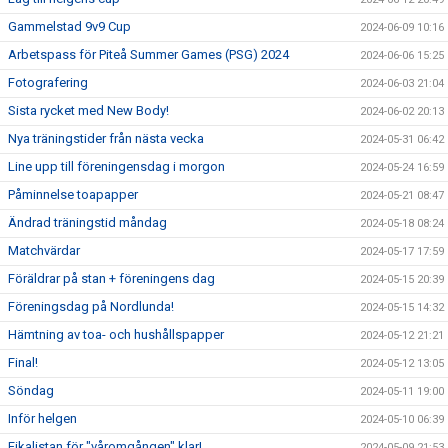
Gammelstad 9v9 Cup
2024-06-09 10:16
Arbetspass för Piteå Summer Games (PSG) 2024
2024-06-06 15:25
Fotografering
2024-06-03 21:04
Sista rycket med New Body!
2024-06-02 20:13
Nya träningstider från nästa vecka
2024-05-31 06:42
Line upp till föreningensdag i morgon
2024-05-24 16:59
Påminnelse toapapper
2024-05-21 08:47
Ändrad träningstid måndag
2024-05-18 08:24
Matchvärdar
2024-05-17 17:59
Föräldrar på stan + föreningens dag
2024-05-15 20:39
Föreningsdag på Nordlunda!
2024-05-15 14:32
Hämtning av toa- och hushållspapper
2024-05-12 21:21
Final!
2024-05-12 13:05
Söndag
2024-05-11 19:00
Inför helgen
2024-05-10 06:39
Fikalistan för "våromgången" klar!
2024-05-09 21:53