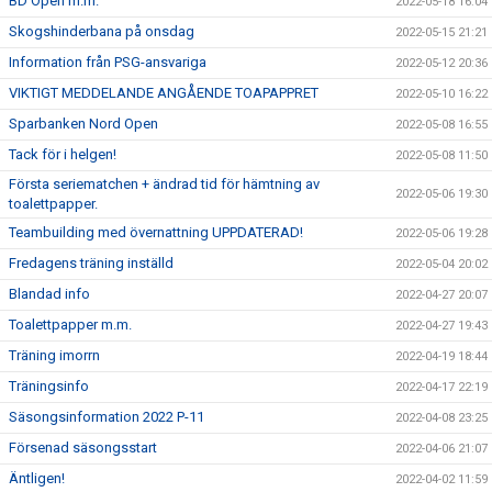
BD Open m.m.
2022-05-18 16:04
Skogshinderbana på onsdag
2022-05-15 21:21
Information från PSG-ansvariga
2022-05-12 20:36
VIKTIGT MEDDELANDE ANGÅENDE TOAPAPPRET
2022-05-10 16:22
Sparbanken Nord Open
2022-05-08 16:55
Tack för i helgen!
2022-05-08 11:50
Första seriematchen + ändrad tid för hämtning av
2022-05-06 19:30
toalettpapper.
Teambuilding med övernattning UPPDATERAD!
2022-05-06 19:28
Fredagens träning inställd
2022-05-04 20:02
Blandad info
2022-04-27 20:07
Toalettpapper m.m.
2022-04-27 19:43
Träning imorrn
2022-04-19 18:44
Träningsinfo
2022-04-17 22:19
Säsongsinformation 2022 P-11
2022-04-08 23:25
Försenad säsongsstart
2022-04-06 21:07
Äntligen!
2022-04-02 11:59