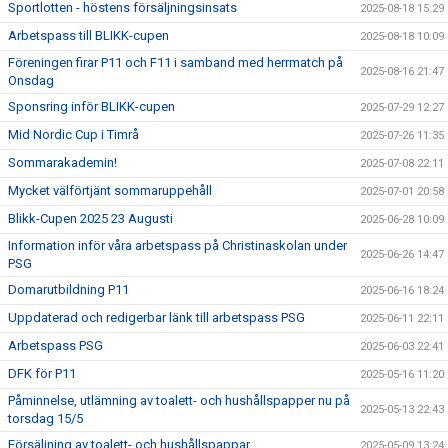
Sportlotten - höstens försäljningsinsats
2025-08-18 15:29
Arbetspass till BLIKK-cupen
2025-08-18 10:09
Föreningen firar P11 och F11 i samband med herrmatch på
2025-08-16 21:47
Onsdag
Sponsring inför BLIKK-cupen
2025-07-29 12:27
Mid Nordic Cup i Timrå
2025-07-26 11:35
Sommarakademin!
2025-07-08 22:11
Mycket välförtjänt sommaruppehåll
2025-07-01 20:58
Blikk-Cupen 2025 23 Augusti
2025-06-28 10:09
Information inför våra arbetspass på Christinaskolan under
2025-06-26 14:47
PSG
Domarutbildning P11
2025-06-16 18:24
Uppdaterad och redigerbar länk till arbetspass PSG
2025-06-11 22:11
Arbetspass PSG
2025-06-03 22:41
DFK för P11
2025-05-16 11:20
Påminnelse, utlämning av toalett- och hushållspapper nu på
2025-05-13 22:43
torsdag 15/5
Försäljning av toalett- och hushållspappar
2025-05-09 13:24