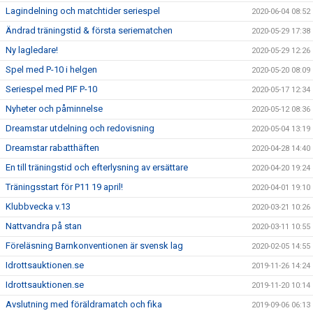
Lagindelning och matchtider seriespel
2020-06-04 08:52
Ändrad träningstid & första seriematchen
2020-05-29 17:38
Ny lagledare!
2020-05-29 12:26
Spel med P-10 i helgen
2020-05-20 08:09
Seriespel med PIF P-10
2020-05-17 12:34
Nyheter och påminnelse
2020-05-12 08:36
Dreamstar utdelning och redovisning
2020-05-04 13:19
Dreamstar rabatthäften
2020-04-28 14:40
En till träningstid och efterlysning av ersättare
2020-04-20 19:24
Träningsstart för P11 19 april!
2020-04-01 19:10
Klubbvecka v.13
2020-03-21 10:26
Nattvandra på stan
2020-03-11 10:55
Föreläsning Barnkonventionen är svensk lag
2020-02-05 14:55
Idrottsauktionen.se
2019-11-26 14:24
Idrottsauktionen.se
2019-11-20 10:14
Avslutning med föräldramatch och fika
2019-09-06 06:13