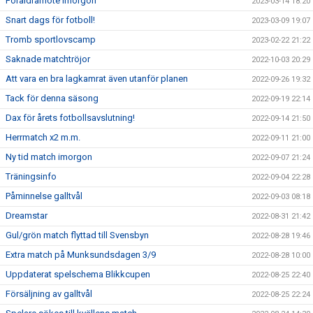
Föräldramöte imorgon
2023-03-14 18:20
Snart dags för fotboll!
2023-03-09 19:07
Tromb sportlovscamp
2023-02-22 21:22
Saknade matchtröjor
2022-10-03 20:29
Att vara en bra lagkamrat även utanför planen
2022-09-26 19:32
Tack för denna säsong
2022-09-19 22:14
Dax för årets fotbollsavslutning!
2022-09-14 21:50
Herrmatch x2 m.m.
2022-09-11 21:00
Ny tid match imorgon
2022-09-07 21:24
Träningsinfo
2022-09-04 22:28
Påminnelse galltvål
2022-09-03 08:18
Dreamstar
2022-08-31 21:42
Gul/grön match flyttad till Svensbyn
2022-08-28 19:46
Extra match på Munksundsdagen 3/9
2022-08-28 10:00
Uppdaterat spelschema Blikkcupen
2022-08-25 22:40
Försäljning av galltvål
2022-08-25 22:24