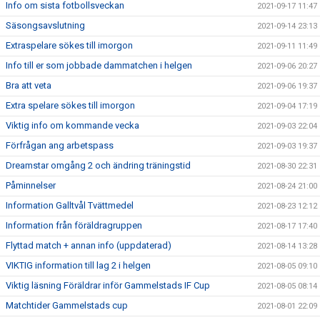
Info om sista fotbollsveckan
2021-09-17 11:47
Säsongsavslutning
2021-09-14 23:13
Extraspelare sökes till imorgon
2021-09-11 11:49
Info till er som jobbade dammatchen i helgen
2021-09-06 20:27
Bra att veta
2021-09-06 19:37
Extra spelare sökes till imorgon
2021-09-04 17:19
Viktig info om kommande vecka
2021-09-03 22:04
Förfrågan ang arbetspass
2021-09-03 19:37
Dreamstar omgång 2 och ändring träningstid
2021-08-30 22:31
Påminnelser
2021-08-24 21:00
Information Galltvål Tvättmedel
2021-08-23 12:12
Information från föräldragruppen
2021-08-17 17:40
Flyttad match + annan info (uppdaterad)
2021-08-14 13:28
VIKTIG information till lag 2 i helgen
2021-08-05 09:10
Viktig läsning Föräldrar inför Gammelstads IF Cup
2021-08-05 08:14
Matchtider Gammelstads cup
2021-08-01 22:09