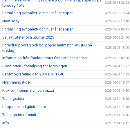
Påminnelse, utlämning av toalett- och hushållspapper nu på
2025-05-13 22:43
torsdag 15/5
Försäljning av toalett- och hushållspappar
2025-05-09 13:24
New Body
2025-05-09 13:18
Försäljning av toalett- och hushållspapper
2025-05-09 08:15
Säljaktiviteter och utgifter 2025
2025-05-08 21:50
Föräldrauppdrag och bollpojkar herrmatch 9/5 (Nu på
2025-05-06 15:00
Fredag)
Information från föräldramötet finns att läsa nedan
2025-05-06 09:20
Sportlotten - försäljning för föreningen
2025-04-24 17:27
Lagfotografering den 28 Maj kl 17.40
2025-04-24 17:23
Nya träningstider!
2025-04-06 19:07
Kick-off Internmatch och pizza
2025-04-05 10:50
Träningstider
2025-03-30 18:46
Löppass med gästtränare
2025-03-15 14:18
Träningstider framåt
2025-02-14 14:16
Info
2025-02-14 14:12