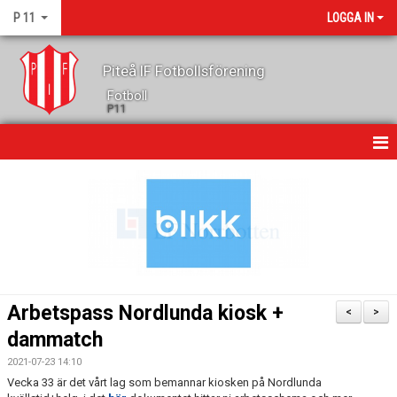
P 11
LOGGA IN
Piteå IF Fotbollsförening
Fotboll
P11
HEM
NYHETER
KALENDER
MATCHER
Arbetspass Nordlunda kiosk +
<
>
TRUPPEN
dammatch
2021-07-23 14:10
GÄSTBOK
Vecka 33 är det vårt lag som bemannar kiosken på Nordlunda