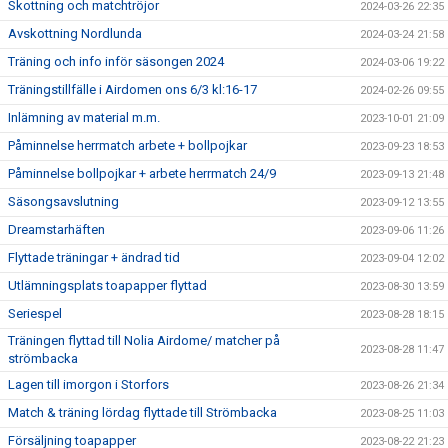
Skottning och matchtröjor
2024-03-26 22:35
Avskottning Nordlunda
2024-03-24 21:58
Träning och info inför säsongen 2024
2024-03-06 19:22
Träningstillfälle i Airdomen ons 6/3 kl:16-17
2024-02-26 09:55
Inlämning av material m.m.
2023-10-01 21:09
Påminnelse herrmatch arbete + bollpojkar
2023-09-23 18:53
Påminnelse bollpojkar + arbete herrmatch 24/9
2023-09-13 21:48
Säsongsavslutning
2023-09-12 13:55
Dreamstarhäften
2023-09-06 11:26
Flyttade träningar + ändrad tid
2023-09-04 12:02
Utlämningsplats toapapper flyttad
2023-08-30 13:59
Seriespel
2023-08-28 18:15
Träningen flyttad till Nolia Airdome/ matcher på
2023-08-28 11:47
strömbacka
Lagen till imorgon i Storfors
2023-08-26 21:34
Match & träning lördag flyttade till Strömbacka
2023-08-25 11:03
Försäljning toapapper
2023-08-22 21:23