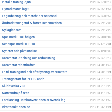
Inställd träning 7 juni
2020-06-07 08:19
Flyttad match lag 2
2020-06-05 11:57
Lagindelning och matchtider seriespel
2020-06-04 08:52
Ändrad träningstid & första seriematchen
2020-05-29 17:38
Ny lagledare!
2020-05-29 12:26
Spel med P-10 i helgen
2020-05-20 08:09
Seriespel med PIF P-10
2020-05-17 12:34
Nyheter och påminnelse
2020-05-12 08:36
Dreamstar utdelning och redovisning
2020-05-04 13:19
Dreamstar rabatthäften
2020-04-28 14:40
En till träningstid och efterlysning av ersättare
2020-04-20 19:24
Träningsstart för P11 19 april!
2020-04-01 19:10
Klubbvecka v.13
2020-03-21 10:26
Nattvandra på stan
2020-03-11 10:55
Föreläsning Barnkonventionen är svensk lag
2020-02-05 14:55
Idrottsauktionen.se
2019-11-26 14:24