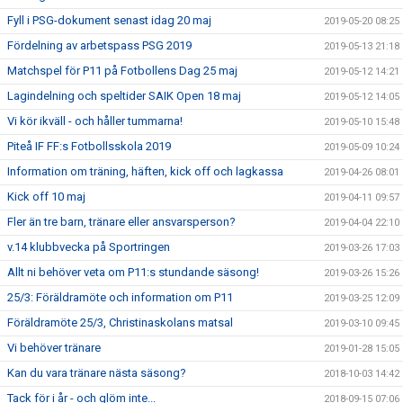
Fyll i PSG-dokument senast idag 20 maj
2019-05-20 08:25
Fördelning av arbetspass PSG 2019
2019-05-13 21:18
Matchspel för P11 på Fotbollens Dag 25 maj
2019-05-12 14:21
Lagindelning och speltider SAIK Open 18 maj
2019-05-12 14:05
Vi kör ikväll - och håller tummarna!
2019-05-10 15:48
Piteå IF FF:s Fotbollsskola 2019
2019-05-09 10:24
Information om träning, häften, kick off och lagkassa
2019-04-26 08:01
Kick off 10 maj
2019-04-11 09:57
Fler än tre barn, tränare eller ansvarsperson?
2019-04-04 22:10
v.14 klubbvecka på Sportringen
2019-03-26 17:03
Allt ni behöver veta om P11:s stundande säsong!
2019-03-26 15:26
25/3: Föräldramöte och information om P11
2019-03-25 12:09
Föräldramöte 25/3, Christinaskolans matsal
2019-03-10 09:45
Vi behöver tränare
2019-01-28 15:05
Kan du vara tränare nästa säsong?
2018-10-03 14:42
Tack för i år - och glöm inte...
2018-09-15 07:06