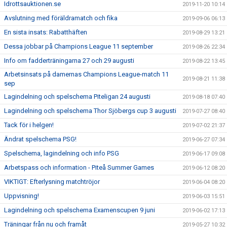
Idrottsauktionen.se
2019-11-20 10:14
Avslutning med föräldramatch och fika
2019-09-06 06:13
En sista insats: Rabatthäften
2019-08-29 13:21
Dessa jobbar på Champions League 11 september
2019-08-26 22:34
Info om fadderträningarna 27 och 29 augusti
2019-08-22 13:45
Arbetsinsats på damernas Champions League-match 11
2019-08-21 11:38
sep
Lagindelning och spelschema Piteligan 24 augusti
2019-08-18 07:40
Lagindelning och spelschema Thor Sjöbergs cup 3 augusti
2019-07-27 08:40
Tack för i helgen!
2019-07-02 21:37
Ändrat spelschema PSG!
2019-06-27 07:34
Spelschema, lagindelning och info PSG
2019-06-17 09:08
Arbetspass och information - Piteå Summer Games
2019-06-12 08:20
VIKTIGT: Efterlysning matchtröjor
2019-06-04 08:20
Uppvisning!
2019-06-03 15:51
Lagindelning och spelschema Examenscupen 9 juni
2019-06-02 17:13
Träningar från nu och framåt
2019-05-27 10:32