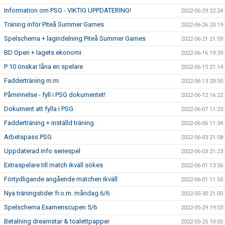
Information om PSG - VIKTIG UPPDATERING!
2022-06-29 22:24
Träning inför Piteå Summer Games
2022-06-26 20:19
Spelschema + lagindelning Piteå Summer Games
2022-06-21 21:59
BD Open + lagets ekonomi
2022-06-16 19:39
P 10 önskar låna en spelare
2022-06-15 21:14
Fadderträning m.m.
2022-06-13 20:50
Påminnelse - fyll i PSG dokumentet!
2022-06-12 16:22
Dokument att fylla i PSG
2022-06-07 11:23
Fadderträning + inställd träning
2022-06-06 11:34
Arbetspass PSG
2022-06-03 21:58
Uppdaterad info seriespel
2022-06-03 21:23
Extraspelare till match ikväll sökes
2022-06-01 13:56
Förtydligande angående matchen ikväll
2022-06-01 11:55
Nya träningstider fr.o.m. måndag 6/6
2022-05-30 21:00
Spelschema Examenscupen 5/6
2022-05-29 19:53
Betalning dreamstar & toalettpapper
2022-05-25 10:05