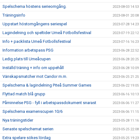
Spelschema höstens serieomgång.
2023-08-03 14:53
Träningsinfo
2023-08-01 20:08
Uppstart höstomgångens seriespel
2023-07-28 14:23
Lagindelning och speltider Umeå Fotbollsfestival
2023-07-19 22:12
Info + packlista Umeå Fotbollsfestival
2023-07-16 16:23
Information arbetspass PSG
2023-06-28 22:52
Ledig plats till Umeåcupen
2023-06-28 20:25
Inställd träning + info om uppehåll
2023-06-28 10:09
Vänskapsmatcher mot Candor m.m.
2023-06-25 21:25
Spelschema & lagindelning Piteå Summer Games
2023-06-22 19:05
Flyttad match blå grupp
2023-06-16 10:13
Påminnelse PSG - fyll i arbetspassdokument snarast
2023-06-06 11:27
Spelschema examenscupen 10/6
2023-06-06 11:15
Nya träningstider
2023-05-28 11:16
Senaste spelschemat serien
2023-05-25 22:08
Extra spelare sökes lördag
2023-05-25 19:23