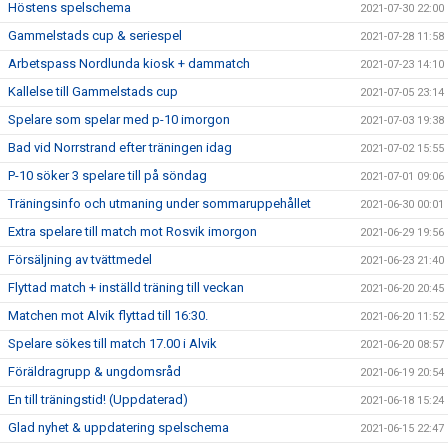
Höstens spelschema
2021-07-30 22:00
Gammelstads cup & seriespel
2021-07-28 11:58
Arbetspass Nordlunda kiosk + dammatch
2021-07-23 14:10
Kallelse till Gammelstads cup
2021-07-05 23:14
Spelare som spelar med p-10 imorgon
2021-07-03 19:38
Bad vid Norrstrand efter träningen idag
2021-07-02 15:55
P-10 söker 3 spelare till på söndag
2021-07-01 09:06
Träningsinfo och utmaning under sommaruppehållet
2021-06-30 00:01
Extra spelare till match mot Rosvik imorgon
2021-06-29 19:56
Försäljning av tvättmedel
2021-06-23 21:40
Flyttad match + inställd träning till veckan
2021-06-20 20:45
Matchen mot Alvik flyttad till 16:30.
2021-06-20 11:52
Spelare sökes till match 17.00 i Alvik
2021-06-20 08:57
Föräldragrupp & ungdomsråd
2021-06-19 20:54
En till träningstid! (Uppdaterad)
2021-06-18 15:24
Glad nyhet & uppdatering spelschema
2021-06-15 22:47