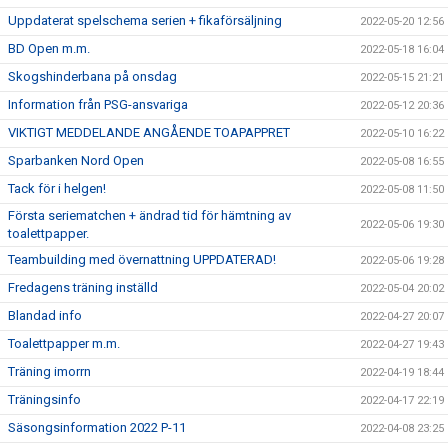
Uppdaterat spelschema serien + fikaförsäljning
2022-05-20 12:56
BD Open m.m.
2022-05-18 16:04
Skogshinderbana på onsdag
2022-05-15 21:21
Information från PSG-ansvariga
2022-05-12 20:36
VIKTIGT MEDDELANDE ANGÅENDE TOAPAPPRET
2022-05-10 16:22
Sparbanken Nord Open
2022-05-08 16:55
Tack för i helgen!
2022-05-08 11:50
Första seriematchen + ändrad tid för hämtning av
2022-05-06 19:30
toalettpapper.
Teambuilding med övernattning UPPDATERAD!
2022-05-06 19:28
Fredagens träning inställd
2022-05-04 20:02
Blandad info
2022-04-27 20:07
Toalettpapper m.m.
2022-04-27 19:43
Träning imorrn
2022-04-19 18:44
Träningsinfo
2022-04-17 22:19
Säsongsinformation 2022 P-11
2022-04-08 23:25