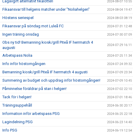
Lagavgift alternativt fikalotteri
2024-08-07 10:55
Fikaansvar till helgens matcher under "Noliahelgen"
2024-08-04 19:47
Höstens seriespel
2024-08-03 08:19
Fikaansvar på söndag mot Luleå FC
2024-07-31 12:48
Ingen träning onsdag
2024-07-30 07:09
Obs ny tid! Bemanning kiosk/grill Piteå IF herrmatch 4
2024-07-29 16:11
augusti
Arbetspass Nolia
2024-07-25 11:34
Info inför höstomgången
2024-07-24 09:32
Bemanning kiosk/grill Piteå IF herrmatch 4 augusti
2024-07-09 23:34
Summering av budget och uppdrag inför höstomgången!
2024-07-09 10:45
Påminnelse föräldrar på stan i helgen!
2024-07-02 22:10
Tack för i helgen!
2024-07-01 18:46
Träningsuppehåll
2024-06-30 20:17
Information inför arbetspass PSG
2024-06-25 22:18
Lagindelning PSG
2024-06-23 14:40
Info PSG
2024-06-19 12:54