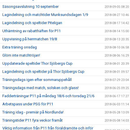
Säsongsavslutning 10 september
2018-09-05 08:20
Lagindelning och matchtider Munksundsdagen 1/9
2018-08-27 10:46
Lagindelning och speltider Piteligan
2018-08-17 14:42
Uthämtning av rabatthäften för P11
2018-08-14 15:00
Uppvisning på herrmatchen 19/8
2018-08-13 20:35
Extra träning onsdag
2018-08-10 06:58
Glöm inte matchtröjan!
2018-08-06 16:29
Uppdaterade speltider Thor Sjöbergs Cup
2018-08-01 20:39
Lagindelning och speltider på Thor Sjöbergs Cup
2018-08-01 09:57
Träningsdags igen efter sommaruppehåll
2018-07-29 23:04
Träningsdags med match, solsken och glass!
2018-06-25 09:25
Fadderträningar P11 på måndag 18/6 och torsdag 21/6
2018-06-17 17:27
Arbetspass under PSG för P11
2018-06-03 11:14
Träning idag - premiär på Nordlunda!
2018-05-28 13:09
Träningstider P11 fyra veckor framåt
2018-05-08 14:03
Viktig information från P11 från föräldramöte och inför