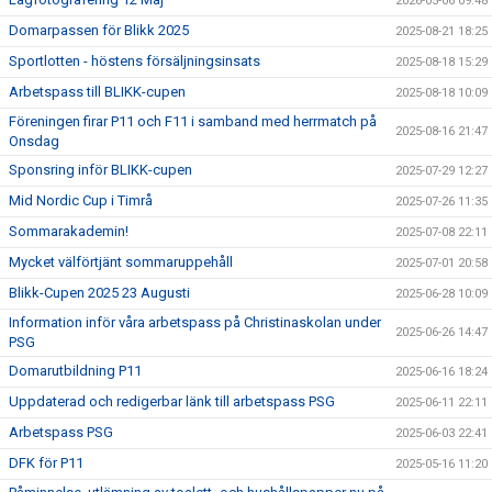
2026-05-06 09:48
Domarpassen för Blikk 2025
2025-08-21 18:25
Sportlotten - höstens försäljningsinsats
2025-08-18 15:29
Arbetspass till BLIKK-cupen
2025-08-18 10:09
Föreningen firar P11 och F11 i samband med herrmatch på
2025-08-16 21:47
Onsdag
Sponsring inför BLIKK-cupen
2025-07-29 12:27
Mid Nordic Cup i Timrå
2025-07-26 11:35
Sommarakademin!
2025-07-08 22:11
Mycket välförtjänt sommaruppehåll
2025-07-01 20:58
Blikk-Cupen 2025 23 Augusti
2025-06-28 10:09
Information inför våra arbetspass på Christinaskolan under
2025-06-26 14:47
PSG
Domarutbildning P11
2025-06-16 18:24
Uppdaterad och redigerbar länk till arbetspass PSG
2025-06-11 22:11
Arbetspass PSG
2025-06-03 22:41
DFK för P11
2025-05-16 11:20