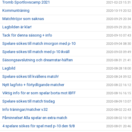
Tromb Sportlovscamp 2021
2021-02-23 15:31
Kommunträning
2020-10-19 20:52
Matchtröjor som saknas
2020-09-29 20:34
Lagbilden är klar!
2020-09-29 20:26
Tack för denna säsong + info
2020-09-10 07:43
Spelare sökes till match imorgon med p-10
2020-09-04 08:30
Spelare sökes till match med p-10 ikväll
2020-09-03 09:49
Säsongsavslutning och dreamstar-häften
2020-08-31 21:41
Lagbild
2020-08-28 18:00
Spelare sökes till kvällens match!
2020-08-24 09:52
Nytt lagfoto + förtydligande matcher
2020-08-22 16:12
Viktig info för er som spelar borta mot IBFF
2020-08-16 16:15
Spelare sökes till match tisdag
2020-08-09 13:07
Info träningar/matcher v.32
2020-08-02 22:43
Påminnelse! Alla spelar en extra match
2020-08-02 10:18
4 spelare sökes för spel med p-10 den 9/8
2020-08-01 20:46