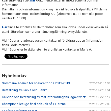
kvällstid+helg, i det
här
dokumentet hittar ni arbetsschema och mer
DOKUMENT
information.
Där hittar ni också information kring när vårt lag ska hjälpa till på PIF dams
KONTAKT
hemmamatch mot Häcken lördag 4/9. (Observera att de som ska jobba
samlas kl. 13.00).
MEDLEMSKAP
Här
finns telefonlista till de föräldrar som ska jobba under kioskveckan så
att ni lättare kan samordna hämtning/lämning av nycklar etc.
Vid frågor ang arbetspassen kontaktar ni föräldragruppen (information
finns i dokumentet).
Vid frågor eller felaktigheter i telefonlistan kontaktar ni Maria A.
Nyhetsarkiv
Sommarakademin för spelare födda 2011-2013
2026-07-21 15:38
Beställning av Jacka och T-shirt
2026-05-27 18:54
Kallelse och beställning av mat inför lördagens lagaktivtiet!
2026-05-25 15:17
Champions-leauge-final och käk på LF-arena
2026-05-22 17:35
Lagfotografering 12 Maj