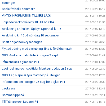
2018-03-23 16:00
säsongen
Spela fotboll i sommar?
2018-03-20 15:17
VIKTIG INFORMATION TILL ERT LAG!
2018-03-11 10:26
Följande veckor håller vi KLUBBVECKA
2018-02-15 21:33
Avslutning i A-hallen, Öjebyn Sporthall kl. 15
2017-09-09 13:46
Avslutning kl. 15 på söndag 10 september
2017-09-05 08:25
Snart börjar hockeysäsongen
2017-09-03 20:53
Flyttad träning med avslutning, fika & föräldramatch
2017-09-02 13:22
OBS: Ändrade matchtider imorgon 2 sep!
2017-09-01 21:41
Påminnelse Lagkassan P11
2017-09-01 17:32
Lagindelning och speltider Munksundsdagen 2 sep
2017-08-27 22:30
OBS: Lag 5 spelar fyra matcher på Piteligan
2017-08-25 17:26
Information om Piteligan 26 aug för pojkar P11
2017-08-20 20:35
Lagkassa
2017-08-13 12:48
Sommaruppehåll
2017-06-26 09:11
Till Tränare och Ledare i P11
2017-06-19 15:16