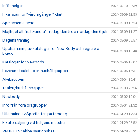
Inför helgen
2024-05-10 06:39
Fikalistan för "våromgången" klar!
2024-05-09 21:53
Spelschema serie
2024-05-09 15:23
Möjlhget att "nattvandra" fredag den 5 och lördag den 6 juli
2024-05-09 11:27
Dagens träning
2024-05-09 08:57
Upphämtning av kataloger för New Body och regisrera
2024-05-08 18:40
konto
Kataloger för Newbody
2024-05-06 18:07
Leverans toalett- och hushållspapper
2024-05-05 14:31
Alvikscupen
2024-05-04 15:41
Toalett/hushållspapper
2024-05-03 20:56
Newbody
2024-05-02 19:04
Info från föräldragruppen
2024-05-01 21:32
Utlämning av Sportlotten på torsdag
2024-04-29 17:33
Fikaförsäljning vid helgens matcher
2024-04-29 06:52
VIKTIGT! Snabba svar önskas
2024-04-28 20:21