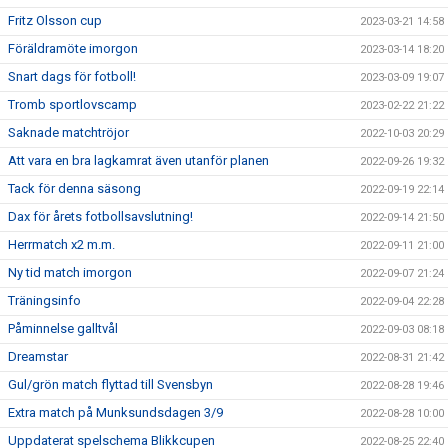
Fritz Olsson cup
2023-03-21 14:58
Föräldramöte imorgon
2023-03-14 18:20
Snart dags för fotboll!
2023-03-09 19:07
Tromb sportlovscamp
2023-02-22 21:22
Saknade matchtröjor
2022-10-03 20:29
Att vara en bra lagkamrat även utanför planen
2022-09-26 19:32
Tack för denna säsong
2022-09-19 22:14
Dax för årets fotbollsavslutning!
2022-09-14 21:50
Herrmatch x2 m.m.
2022-09-11 21:00
Ny tid match imorgon
2022-09-07 21:24
Träningsinfo
2022-09-04 22:28
Påminnelse galltvål
2022-09-03 08:18
Dreamstar
2022-08-31 21:42
Gul/grön match flyttad till Svensbyn
2022-08-28 19:46
Extra match på Munksundsdagen 3/9
2022-08-28 10:00
Uppdaterat spelschema Blikkcupen
2022-08-25 22:40