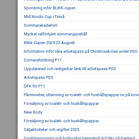
Sponsring inför BLIKK-cupen
Mid Nordic Cup i Timrå
Sommarakademin!
Mycket välförtjänt sommaruppehåll
Blikk-Cupen 2025 23 Augusti
Information inför våra arbetspass på Christinaskolan under PSG
Domarutbildning P11
Uppdaterad och redigerbar länk till arbetspass PSG
Arbetspass PSG
DFK för P11
Påminnelse, utlämning av toalett- och hushållspapper nu på tor
Försäljning av toalett- och hushållspappar
New Body
Försäljning av toalett- och hushållspapper
Säljaktiviteter och utgifter 2025
Föräldrauppdrag och bollpojkar herrmatch 9/5 (Nu på Fredag)