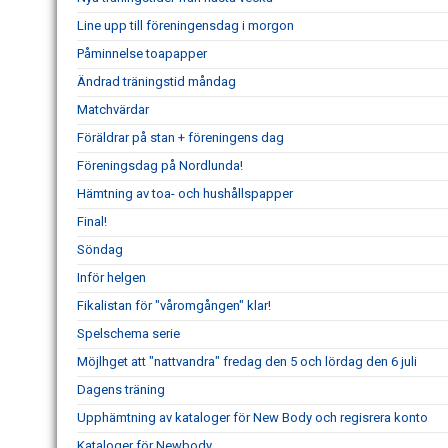
Line upp till föreningensdag i morgon
Påminnelse toapapper
Ändrad träningstid måndag
Matchvärdar
Föräldrar på stan + föreningens dag
Föreningsdag på Nordlunda!
Hämtning av toa- och hushållspapper
Final!
Söndag
Inför helgen
Fikalistan för "våromgången" klar!
Spelschema serie
Möjlhget att "nattvandra" fredag den 5 och lördag den 6 juli
Dagens träning
Upphämtning av kataloger för New Body och regisrera konto
Kataloger för Newbody