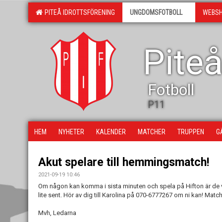
PITEÅ IDROTTSFÖRENING
UNGDOMSFOTBOLL
WEBS
Piteå
Fotboll
P11
HEM
NYHETER
KALENDER
MATCHER
TRUPPEN
G
Akut spelare till hemmingsmatch!
2021-09-19 10:46
Om någon kan komma i sista minuten och spela på Hifton är de
lite sent. Hör av dig till Karolina på 070-6777267 om ni kan! Matc
Mvh, Ledarna