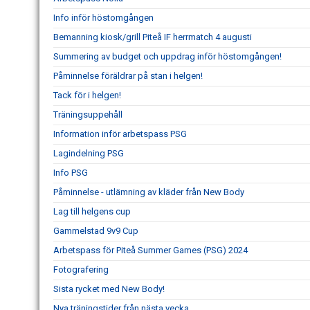
Info inför höstomgången
Bemanning kiosk/grill Piteå IF herrmatch 4 augusti
Summering av budget och uppdrag inför höstomgången!
Påminnelse föräldrar på stan i helgen!
Tack för i helgen!
Träningsuppehåll
Information inför arbetspass PSG
Lagindelning PSG
Info PSG
Påminnelse - utlämning av kläder från New Body
Lag till helgens cup
Gammelstad 9v9 Cup
Arbetspass för Piteå Summer Games (PSG) 2024
Fotografering
Sista rycket med New Body!
Nya träningstider från nästa vecka