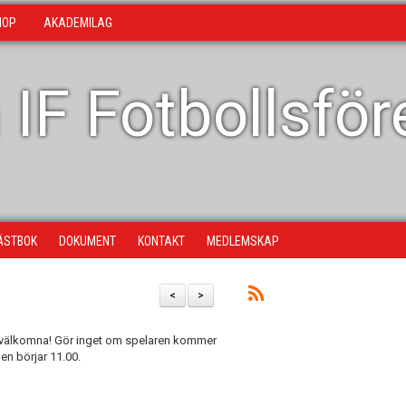
HOP
AKADEMILAG
 IF Fotbollsfö
ÄSTBOK
DOKUMENT
KONTAKT
MEDLEMSKAP
<
>
 välkomna! Gör inget om spelaren kommer
hen börjar 11.00.