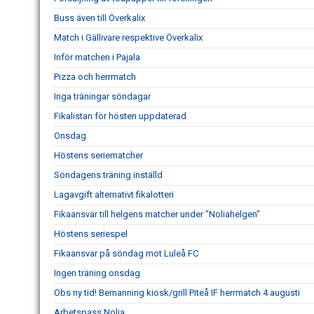
Buss även till Överkalix
Match i Gällivare respektive Överkalix
Inför matchen i Pajala
Pizza och herrmatch
Inga träningar söndagar
Fikalistan för hösten uppdaterad
Onsdag
Höstens seriematcher
Söndagens träning inställd
Lagavgift alternativt fikalotteri
Fikaansvar till helgens matcher under "Noliahelgen"
Höstens seriespel
Fikaansvar på söndag mot Luleå FC
Ingen träning onsdag
Obs ny tid! Bemanning kiosk/grill Piteå IF herrmatch 4 augusti
Arbetspass Nolia