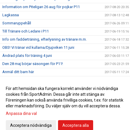
Information om Piteligan 26 aug för pojkar P11
2017-08-20 20:35
Lagkassa
2017-08-13 12:48
Sommaruppehåll
2017-06-26 09:11
Till Tränare och Ledare i P11
2017-06-19 15:16
Info om fadderträning, efterlysning av tränare m.m.
2017-06-18 17:32
OBS! Vi tränar vid kullarna/Djupviken 11 juni
2017-06-11 15:28
Ändrad plats för träning 4 juni
2017-06-03 11:17
Den 28 maj börjar säsongen för P11!
2017-05-23 21:59
Anmäl ditt barn här
2017-05-11 17:24
Tränar t-shirt
2017-04-27 16:08
Välkomna till upptaktsträff för föräldrar till barn födda 2011
För att hemsidan ska fungera korrekt använder vi nödvändiga
2017-04-24 12:31
cookies från SportAdmin. Dessa går inte att stänga av.
Välkommen att spela fotboll i Piteå IF
2017-02-14 06:37
Föreningen kan också använda frivilliga cookies, t.ex. för statistik
eller marknadsföring. Du väljer själv om du vill acceptera dessa.
Anpassa dina val
Cookie-inställningar
Gå till Webbversion
Acceptera nödvändiga
Acceptera alla