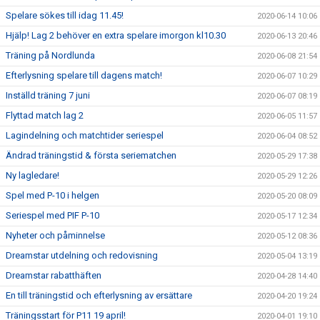
Spelare sökes till idag 11.45!
2020-06-14 10:06
Hjälp! Lag 2 behöver en extra spelare imorgon kl10.30
2020-06-13 20:46
Träning på Nordlunda
2020-06-08 21:54
Efterlysning spelare till dagens match!
2020-06-07 10:29
Inställd träning 7 juni
2020-06-07 08:19
Flyttad match lag 2
2020-06-05 11:57
Lagindelning och matchtider seriespel
2020-06-04 08:52
Ändrad träningstid & första seriematchen
2020-05-29 17:38
Ny lagledare!
2020-05-29 12:26
Spel med P-10 i helgen
2020-05-20 08:09
Seriespel med PIF P-10
2020-05-17 12:34
Nyheter och påminnelse
2020-05-12 08:36
Dreamstar utdelning och redovisning
2020-05-04 13:19
Dreamstar rabatthäften
2020-04-28 14:40
En till träningstid och efterlysning av ersättare
2020-04-20 19:24
Träningsstart för P11 19 april!
2020-04-01 19:10