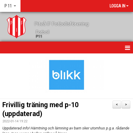
P 11
LOGGA IN
Piteå IF Fotbollsförening
Fotboll
P11
HEM
NYHETER
KALENDER
MATCHER
Frivillig träning med p-10
<
>
TRUPPEN
(uppdaterad)
2022-01-14 19:22
GÄSTBOK
Uppdaterad info! Hämtning och lämning av barn sker utomhus p.g.a. rådande