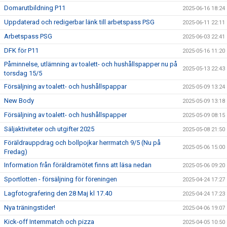
Domarutbildning P11
2025-06-16 18:24
Uppdaterad och redigerbar länk till arbetspass PSG
2025-06-11 22:11
Arbetspass PSG
2025-06-03 22:41
DFK för P11
2025-05-16 11:20
Påminnelse, utlämning av toalett- och hushållspapper nu på
2025-05-13 22:43
torsdag 15/5
Försäljning av toalett- och hushållspappar
2025-05-09 13:24
New Body
2025-05-09 13:18
Försäljning av toalett- och hushållspapper
2025-05-09 08:15
Säljaktiviteter och utgifter 2025
2025-05-08 21:50
Föräldrauppdrag och bollpojkar herrmatch 9/5 (Nu på
2025-05-06 15:00
Fredag)
Information från föräldramötet finns att läsa nedan
2025-05-06 09:20
Sportlotten - försäljning för föreningen
2025-04-24 17:27
Lagfotografering den 28 Maj kl 17.40
2025-04-24 17:23
Nya träningstider!
2025-04-06 19:07
Kick-off Internmatch och pizza
2025-04-05 10:50