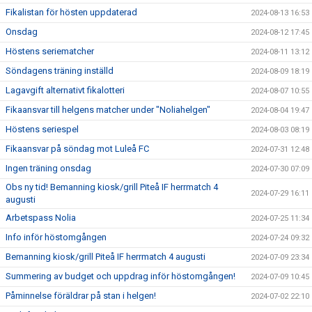
Fikalistan för hösten uppdaterad
2024-08-13 16:53
Onsdag
2024-08-12 17:45
Höstens seriematcher
2024-08-11 13:12
Söndagens träning inställd
2024-08-09 18:19
Lagavgift alternativt fikalotteri
2024-08-07 10:55
Fikaansvar till helgens matcher under "Noliahelgen"
2024-08-04 19:47
Höstens seriespel
2024-08-03 08:19
Fikaansvar på söndag mot Luleå FC
2024-07-31 12:48
Ingen träning onsdag
2024-07-30 07:09
Obs ny tid! Bemanning kiosk/grill Piteå IF herrmatch 4
2024-07-29 16:11
augusti
Arbetspass Nolia
2024-07-25 11:34
Info inför höstomgången
2024-07-24 09:32
Bemanning kiosk/grill Piteå IF herrmatch 4 augusti
2024-07-09 23:34
Summering av budget och uppdrag inför höstomgången!
2024-07-09 10:45
Påminnelse föräldrar på stan i helgen!
2024-07-02 22:10