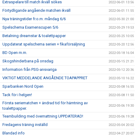
Extraspelare till match ikväll sökes
2022-06-01 13:56
Förtydligande angående matchen ikväll
2022-06-01 11:55
Nya träningstider fr.o.m. måndag 6/6
2022-05-30 21:00
Spelschema Examenscupen 5/6
2022-05-29 19:53
Betalning dreamstar & toalettpapper
2022-05-25 10:05
Uppdaterat spelschema serien + fikaförsäljning
2022-05-20 12:56
BD Open m.m.
2022-05-18 16:04
Skogshinderbana på onsdag
2022-05-15 21:21
Information från PSG-ansvariga
2022-05-12 20:36
VIKTIGT MEDDELANDE ANGÅENDE TOAPAPPRET
2022-05-10 16:22
Sparbanken Nord Open
2022-05-08 16:55
Tack för i helgen!
2022-05-08 11:50
Första seriematchen + ändrad tid för hämtning av
2022-05-06 19:30
toalettpapper.
Teambuilding med övernattning UPPDATERAD!
2022-05-06 19:28
Fredagens träning inställd
2022-05-04 20:02
Blandad info
2022-04-27 20:07