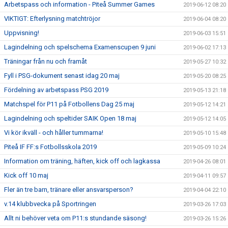
Arbetspass och information - Piteå Summer Games
2019-06-12 08:20
VIKTIGT: Efterlysning matchtröjor
2019-06-04 08:20
Uppvisning!
2019-06-03 15:51
Lagindelning och spelschema Examenscupen 9 juni
2019-06-02 17:13
Träningar från nu och framåt
2019-05-27 10:32
Fyll i PSG-dokument senast idag 20 maj
2019-05-20 08:25
Fördelning av arbetspass PSG 2019
2019-05-13 21:18
Matchspel för P11 på Fotbollens Dag 25 maj
2019-05-12 14:21
Lagindelning och speltider SAIK Open 18 maj
2019-05-12 14:05
Vi kör ikväll - och håller tummarna!
2019-05-10 15:48
Piteå IF FF:s Fotbollsskola 2019
2019-05-09 10:24
Information om träning, häften, kick off och lagkassa
2019-04-26 08:01
Kick off 10 maj
2019-04-11 09:57
Fler än tre barn, tränare eller ansvarsperson?
2019-04-04 22:10
v.14 klubbvecka på Sportringen
2019-03-26 17:03
Allt ni behöver veta om P11:s stundande säsong!
2019-03-26 15:26