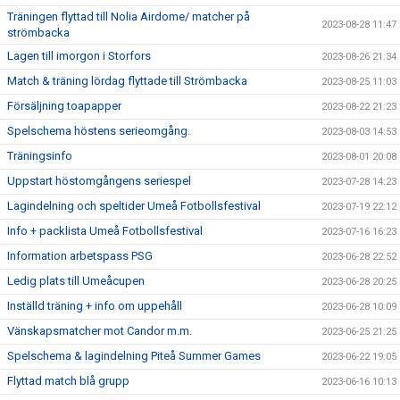
Träningen flyttad till Nolia Airdome/ matcher på
2023-08-28 11:47
strömbacka
Lagen till imorgon i Storfors
2023-08-26 21:34
Match & träning lördag flyttade till Strömbacka
2023-08-25 11:03
Försäljning toapapper
2023-08-22 21:23
Spelschema höstens serieomgång.
2023-08-03 14:53
Träningsinfo
2023-08-01 20:08
Uppstart höstomgångens seriespel
2023-07-28 14:23
Lagindelning och speltider Umeå Fotbollsfestival
2023-07-19 22:12
Info + packlista Umeå Fotbollsfestival
2023-07-16 16:23
Information arbetspass PSG
2023-06-28 22:52
Ledig plats till Umeåcupen
2023-06-28 20:25
Inställd träning + info om uppehåll
2023-06-28 10:09
Vänskapsmatcher mot Candor m.m.
2023-06-25 21:25
Spelschema & lagindelning Piteå Summer Games
2023-06-22 19:05
Flyttad match blå grupp
2023-06-16 10:13