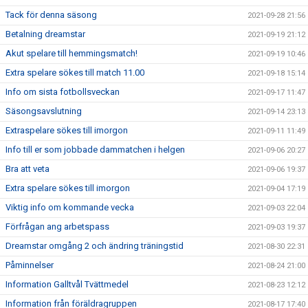
Tack för denna säsong
2021-09-28 21:56
Betalning dreamstar
2021-09-19 21:12
Akut spelare till hemmingsmatch!
2021-09-19 10:46
Extra spelare sökes till match 11.00
2021-09-18 15:14
Info om sista fotbollsveckan
2021-09-17 11:47
Säsongsavslutning
2021-09-14 23:13
Extraspelare sökes till imorgon
2021-09-11 11:49
Info till er som jobbade dammatchen i helgen
2021-09-06 20:27
Bra att veta
2021-09-06 19:37
Extra spelare sökes till imorgon
2021-09-04 17:19
Viktig info om kommande vecka
2021-09-03 22:04
Förfrågan ang arbetspass
2021-09-03 19:37
Dreamstar omgång 2 och ändring träningstid
2021-08-30 22:31
Påminnelser
2021-08-24 21:00
Information Galltvål Tvättmedel
2021-08-23 12:12
Information från föräldragruppen
2021-08-17 17:40