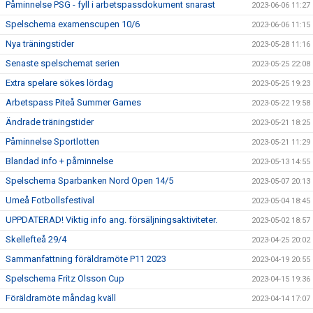
Påminnelse PSG - fyll i arbetspassdokument snarast
2023-06-06 11:27
Spelschema examenscupen 10/6
2023-06-06 11:15
Nya träningstider
2023-05-28 11:16
Senaste spelschemat serien
2023-05-25 22:08
Extra spelare sökes lördag
2023-05-25 19:23
Arbetspass Piteå Summer Games
2023-05-22 19:58
Ändrade träningstider
2023-05-21 18:25
Påminnelse Sportlotten
2023-05-21 11:29
Blandad info + påminnelse
2023-05-13 14:55
Spelschema Sparbanken Nord Open 14/5
2023-05-07 20:13
Umeå Fotbollsfestival
2023-05-04 18:45
UPPDATERAD! Viktig info ang. försäljningsaktiviteter.
2023-05-02 18:57
Skellefteå 29/4
2023-04-25 20:02
Sammanfattning föräldramöte P11 2023
2023-04-19 20:55
Spelschema Fritz Olsson Cup
2023-04-15 19:36
Föräldramöte måndag kväll
2023-04-14 17:07