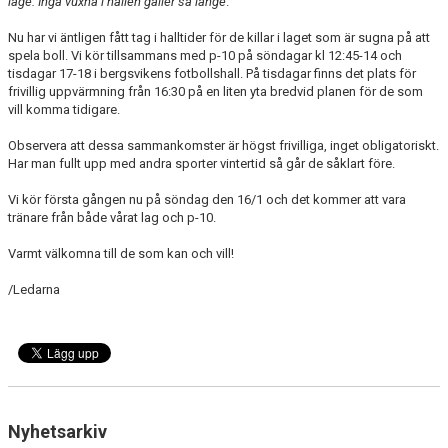
läge. Inga vuxna i hallen gäller så länge
.
DOKUMENT
Nu har vi äntligen fått tag i halltider för de killar i laget som är sugna på att
KONTAKT
spela boll. Vi kör tillsammans med p-10 på söndagar kl 12:45-14 och
tisdagar 17-18 i bergsvikens fotbollshall. På tisdagar finns det plats för
frivillig uppvärmning från 16:30 på en liten yta bredvid planen för de som
MEDLEMSKAP
vill komma tidigare.
Observera att dessa sammankomster är högst frivilliga, inget obligatoriskt.
Har man fullt upp med andra sporter vintertid så går de såklart före.
Vi kör första gången nu på söndag den 16/1 och det kommer att vara
tränare från både vårat lag och p-10.
Varmt välkomna till de som kan och vill!
/Ledarna
Nyhetsarkiv