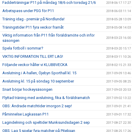
Fadderträningar P11 på måndag 18/6 och torsdag 21/6
2018-06-17 17:27
Arbetspass under PSG för P11
2018-06-03 11:14
Träning idag - premiär på Nordlunda!
2018-05-28 13:09
Träningstider P11 fyra veckor framåt
2018-05-08 14:03
Viktig information från P11 från föräldramöte och inför
2018-03-23 16:00
säsongen
Spela fotboll i sommar?
2018-03-20 15:17
VIKTIG INFORMATION TILL ERT LAG!
2018-03-11 10:26
Följande veckor håller vi KLUBBVECKA
2018-02-15 21:33
Avslutning i A-hallen, Öjebyn Sporthall kl. 15
2017-09-09 13:46
Avslutning kl. 15 på söndag 10 september
2017-09-05 08:25
Snart börjar hockeysäsongen
2017-09-03 20:53
Flyttad träning med avslutning, fika & föräldramatch
2017-09-02 13:22
OBS: Ändrade matchtider imorgon 2 sep!
2017-09-01 21:41
Påminnelse Lagkassan P11
2017-09-01 17:32
Lagindelning och speltider Munksundsdagen 2 sep
2017-08-27 22:30
OBS: Lag 5 spelar fyra matcher på Piteligan
2017-08-25 17:26