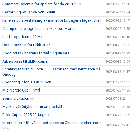
Sommarakademin för spelare födda 2011-2013
2026-07-21 15:38
Beställning av Jacka och T-shirt
2026-05-27 18:54
Kallelse och beställning av mat inför lördagens lagaktivtiet!
2026-05-25 15:17
Champions-leauge-final och käk på LF-arena
2026-05-22 17:35
Lagfotografering 12 Maj
2026-05-06 09:48
Domarpassen för Blikk 2025
2025-08-21 18:25
Sportlotten - höstens försäljningsinsats
2025-08-18 15:29
Arbetspass till BLIKK-cupen
2025-08-18 10:09
Föreningen firar P11 och F11 i samband med herrmatch på
2025-08-16 21:47
Onsdag
Sponsring inför BLIKK-cupen
2025-07-29 12:27
Mid Nordic Cup i Timrå
2025-07-26 11:35
Sommarakademin!
2025-07-08 22:11
Mycket välförtjänt sommaruppehåll
2025-07-01 20:58
Blikk-Cupen 2025 23 Augusti
2025-06-28 10:09
Information inför våra arbetspass på Christinaskolan under
2025-06-26 14:47
PSG