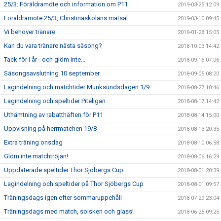
25/3: Föräldramöte och information om P11
2019-03-25 12:09
Föräldramöte 25/3, Christinaskolans matsal
2019-03-10 09:45
Vi behöver tränare
2019-01-28 15:05
Kan du vara tränare nästa säsong?
2018-10-03 14:42
Tack för i år - och glöm inte...
2018-09-15 07:06
Säsongsavslutning 10 september
2018-09-05 08:20
Lagindelning och matchtider Munksundsdagen 1/9
2018-08-27 10:46
Lagindelning och speltider Piteligan
2018-08-17 14:42
Uthämtning av rabatthäften för P11
2018-08-14 15:00
Uppvisning på herrmatchen 19/8
2018-08-13 20:35
Extra träning onsdag
2018-08-10 06:58
Glöm inte matchtröjan!
2018-08-06 16:29
Uppdaterade speltider Thor Sjöbergs Cup
2018-08-01 20:39
Lagindelning och speltider på Thor Sjöbergs Cup
2018-08-01 09:57
Träningsdags igen efter sommaruppehåll
2018-07-29 23:04
Träningsdags med match, solsken och glass!
2018-06-25 09:25