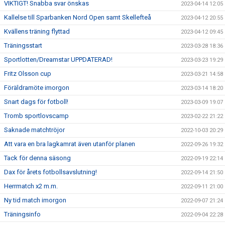
VIKTIGT! Snabba svar önskas
2023-04-14 12:05
Kallelse till Sparbanken Nord Open samt Skellefteå
2023-04-12 20:55
Kvällens träning flyttad
2023-04-12 09:45
Träningsstart
2023-03-28 18:36
Sportlotten/Dreamstar UPPDATERAD!
2023-03-23 19:29
Fritz Olsson cup
2023-03-21 14:58
Föräldramöte imorgon
2023-03-14 18:20
Snart dags för fotboll!
2023-03-09 19:07
Tromb sportlovscamp
2023-02-22 21:22
Saknade matchtröjor
2022-10-03 20:29
Att vara en bra lagkamrat även utanför planen
2022-09-26 19:32
Tack för denna säsong
2022-09-19 22:14
Dax för årets fotbollsavslutning!
2022-09-14 21:50
Herrmatch x2 m.m.
2022-09-11 21:00
Ny tid match imorgon
2022-09-07 21:24
Träningsinfo
2022-09-04 22:28