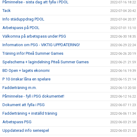
Påminnelse - sista dag att fylla i PDOL
2022-07-16 18:22
Tack
2022-07-04 20:42
Info städuppdrag PDOL
2022-07-04 20:37
Arbetspass på PDOL
2022-07-01 15:10
Välkomna på arbetspass under PSG
2022-06-30 18:35
Information om PSG - VIKTIG UPPDATERING!
2022-06-29 22:24
Träning inför Piteå Summer Games
2022-06-26 20:19
Spelschema + lagindelning Piteå Summer Games
2022-06-21 21:59
BD Open + lagets ekonomi
2022-06-16 19:39
P 10 önskar låna en spelare
2022-06-15 21:14
Fadderträning m.m.
2022-06-13 20:50
Påminnelse - fyll i PSG dokumentet!
2022-06-12 16:22
Dokument att fylla i PSG
2022-06-07 11:23
Fadderträning + inställd träning
2022-06-06 11:34
Arbetspass PSG
2022-06-03 21:58
Uppdaterad info seriespel
2022-06-03 21:23