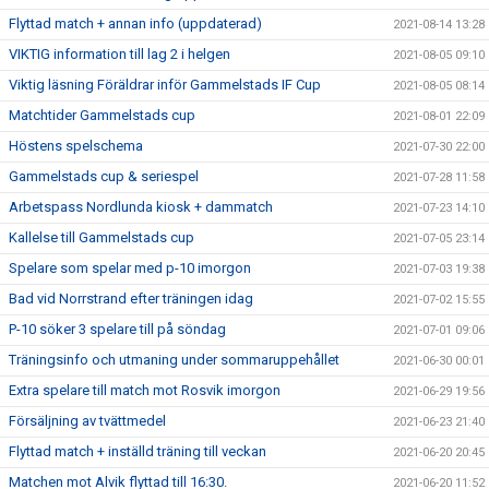
Flyttad match + annan info (uppdaterad)
2021-08-14 13:28
VIKTIG information till lag 2 i helgen
2021-08-05 09:10
Viktig läsning Föräldrar inför Gammelstads IF Cup
2021-08-05 08:14
Matchtider Gammelstads cup
2021-08-01 22:09
Höstens spelschema
2021-07-30 22:00
Gammelstads cup & seriespel
2021-07-28 11:58
Arbetspass Nordlunda kiosk + dammatch
2021-07-23 14:10
Kallelse till Gammelstads cup
2021-07-05 23:14
Spelare som spelar med p-10 imorgon
2021-07-03 19:38
Bad vid Norrstrand efter träningen idag
2021-07-02 15:55
P-10 söker 3 spelare till på söndag
2021-07-01 09:06
Träningsinfo och utmaning under sommaruppehållet
2021-06-30 00:01
Extra spelare till match mot Rosvik imorgon
2021-06-29 19:56
Försäljning av tvättmedel
2021-06-23 21:40
Flyttad match + inställd träning till veckan
2021-06-20 20:45
Matchen mot Alvik flyttad till 16:30.
2021-06-20 11:52