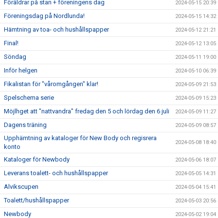
Föräldrar på stan + föreningens dag
2024-05-15 20:39
Föreningsdag på Nordlunda!
2024-05-15 14:32
Hämtning av toa- och hushållspapper
2024-05-12 21:21
Final!
2024-05-12 13:05
Söndag
2024-05-11 19:00
Inför helgen
2024-05-10 06:39
Fikalistan för "våromgången" klar!
2024-05-09 21:53
Spelschema serie
2024-05-09 15:23
Möjlhget att "nattvandra" fredag den 5 och lördag den 6 juli
2024-05-09 11:27
Dagens träning
2024-05-09 08:57
Upphämtning av kataloger för New Body och regisrera
2024-05-08 18:40
konto
Kataloger för Newbody
2024-05-06 18:07
Leverans toalett- och hushållspapper
2024-05-05 14:31
Alvikscupen
2024-05-04 15:41
Toalett/hushållspapper
2024-05-03 20:56
Newbody
2024-05-02 19:04