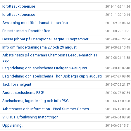
Idrottsauktionen.se
2019-11-26 14:24
Idrottsauktionen.se
2019-11-20 10:14
Avslutning med föräldramatch och fika
2019-09-06 06:13
En sista insats: Rabatthäften
2019-08-29 13:21
Dessa jobbar på Champions League 11 september
2019-08-26 22:34
Info om fadderträningarna 27 och 29 augusti
2019-08-22 13:45
Arbetsinsats på damernas Champions League-match 11
2019-08-21 11:38
sep
Lagindelning och spelschema Piteligan 24 augusti
2019-08-18 07:40
Lagindelning och spelschema Thor Sjöbergs cup 3 augusti
2019-07-27 08:40
Tack för i helgen!
2019-07-02 21:37
Ändrat spelschema PSG!
2019-06-27 07:34
Spelschema, lagindelning och info PSG
2019-06-17 09:08
Arbetspass och information - Piteå Summer Games
2019-06-12 08:20
VIKTIGT: Efterlysning matchtröjor
2019-06-04 08:20
Uppvisning!
2019-06-03 15:51