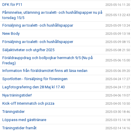
DFK för P11
2025-05-16 11:20
Påminnelse, utlämning av toalett- och hushållspapper nu på
2025-05-13 22:43
torsdag 15/5
Försäljning av toalett- och hushållspappar
2025-05-09 13:24
New Body
2025-05-09 13:18
Försäljning av toalett- och hushållspapper
2025-05-09 08:15
Säljaktiviteter och utgifter 2025
2025-05-08 21:50
Föräldrauppdrag och bollpojkar herrmatch 9/5 (Nu på
2025-05-06 15:00
Fredag)
Information från föräldramötet finns att läsa nedan
2025-05-06 09:20
Sportlotten - försäljning för föreningen
2025-04-24 17:27
Lagfotografering den 28 Maj kl 17.40
2025-04-24 17:23
Nya träningstider!
2025-04-06 19:07
Kick-off Internmatch och pizza
2025-04-05 10:50
Träningstider
2025-03-30 18:46
Löppass med gästtränare
2025-03-15 14:18
Träningstider framåt
2025-02-14 14:16