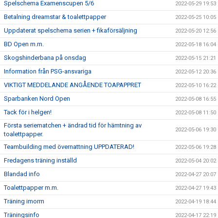
Spelschema Examenscupen 5/6
2022-05-29 19:53
Betalning dreamstar & toalettpapper
2022-05-25 10:05
Uppdaterat spelschema serien + fikaförsäljning
2022-05-20 12:56
BD Open m.m.
2022-05-18 16:04
Skogshinderbana på onsdag
2022-05-15 21:21
Information från PSG-ansvariga
2022-05-12 20:36
VIKTIGT MEDDELANDE ANGÅENDE TOAPAPPRET
2022-05-10 16:22
Sparbanken Nord Open
2022-05-08 16:55
Tack för i helgen!
2022-05-08 11:50
Första seriematchen + ändrad tid för hämtning av
2022-05-06 19:30
toalettpapper.
Teambuilding med övernattning UPPDATERAD!
2022-05-06 19:28
Fredagens träning inställd
2022-05-04 20:02
Blandad info
2022-04-27 20:07
Toalettpapper m.m.
2022-04-27 19:43
Träning imorrn
2022-04-19 18:44
Träningsinfo
2022-04-17 22:19