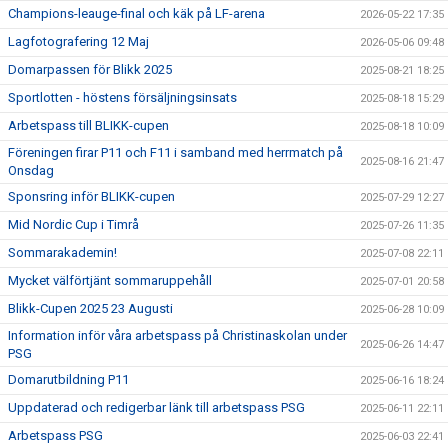
Champions-leauge-final och käk på LF-arena
2026-05-22 17:35
Lagfotografering 12 Maj
2026-05-06 09:48
Domarpassen för Blikk 2025
2025-08-21 18:25
Sportlotten - höstens försäljningsinsats
2025-08-18 15:29
Arbetspass till BLIKK-cupen
2025-08-18 10:09
Föreningen firar P11 och F11 i samband med herrmatch på
2025-08-16 21:47
Onsdag
Sponsring inför BLIKK-cupen
2025-07-29 12:27
Mid Nordic Cup i Timrå
2025-07-26 11:35
Sommarakademin!
2025-07-08 22:11
Mycket välförtjänt sommaruppehåll
2025-07-01 20:58
Blikk-Cupen 2025 23 Augusti
2025-06-28 10:09
Information inför våra arbetspass på Christinaskolan under
2025-06-26 14:47
PSG
Domarutbildning P11
2025-06-16 18:24
Uppdaterad och redigerbar länk till arbetspass PSG
2025-06-11 22:11
Arbetspass PSG
2025-06-03 22:41