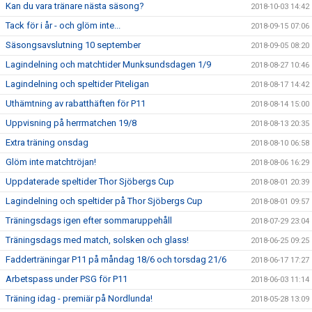
Kan du vara tränare nästa säsong?
2018-10-03 14:42
Tack för i år - och glöm inte...
2018-09-15 07:06
Säsongsavslutning 10 september
2018-09-05 08:20
Lagindelning och matchtider Munksundsdagen 1/9
2018-08-27 10:46
Lagindelning och speltider Piteligan
2018-08-17 14:42
Uthämtning av rabatthäften för P11
2018-08-14 15:00
Uppvisning på herrmatchen 19/8
2018-08-13 20:35
Extra träning onsdag
2018-08-10 06:58
Glöm inte matchtröjan!
2018-08-06 16:29
Uppdaterade speltider Thor Sjöbergs Cup
2018-08-01 20:39
Lagindelning och speltider på Thor Sjöbergs Cup
2018-08-01 09:57
Träningsdags igen efter sommaruppehåll
2018-07-29 23:04
Träningsdags med match, solsken och glass!
2018-06-25 09:25
Fadderträningar P11 på måndag 18/6 och torsdag 21/6
2018-06-17 17:27
Arbetspass under PSG för P11
2018-06-03 11:14
Träning idag - premiär på Nordlunda!
2018-05-28 13:09