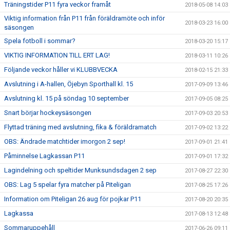
Träningstider P11 fyra veckor framåt
2018-05-08 14:03
Viktig information från P11 från föräldramöte och inför
2018-03-23 16:00
säsongen
Spela fotboll i sommar?
2018-03-20 15:17
VIKTIG INFORMATION TILL ERT LAG!
2018-03-11 10:26
Följande veckor håller vi KLUBBVECKA
2018-02-15 21:33
Avslutning i A-hallen, Öjebyn Sporthall kl. 15
2017-09-09 13:46
Avslutning kl. 15 på söndag 10 september
2017-09-05 08:25
Snart börjar hockeysäsongen
2017-09-03 20:53
Flyttad träning med avslutning, fika & föräldramatch
2017-09-02 13:22
OBS: Ändrade matchtider imorgon 2 sep!
2017-09-01 21:41
Påminnelse Lagkassan P11
2017-09-01 17:32
Lagindelning och speltider Munksundsdagen 2 sep
2017-08-27 22:30
OBS: Lag 5 spelar fyra matcher på Piteligan
2017-08-25 17:26
Information om Piteligan 26 aug för pojkar P11
2017-08-20 20:35
Lagkassa
2017-08-13 12:48
Sommaruppehåll
2017-06-26 09:11