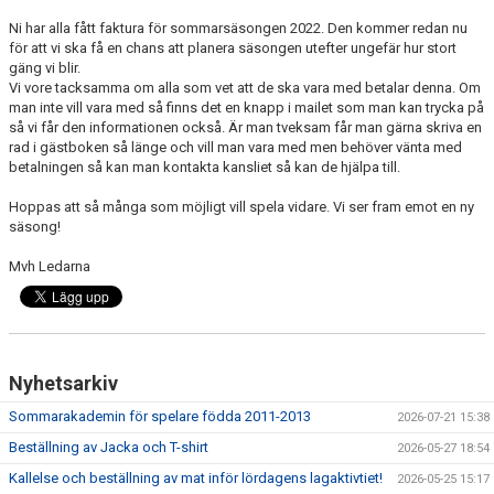
DOKUMENT
Ni har alla fått faktura för sommarsäsongen 2022. Den kommer redan nu
för att vi ska få en chans att planera säsongen utefter ungefär hur stort
KONTAKT
gäng vi blir.
Vi vore tacksamma om alla som vet att de ska vara med betalar denna. Om
MEDLEMSKAP
man inte vill vara med så finns det en knapp i mailet som man kan trycka på
så vi får den informationen också. Är man tveksam får man gärna skriva en
rad i gästboken så länge och vill man vara med men behöver vänta med
betalningen så kan man kontakta kansliet så kan de hjälpa till.
Hoppas att så många som möjligt vill spela vidare. Vi ser fram emot en ny
säsong!
Mvh Ledarna
Nyhetsarkiv
Sommarakademin för spelare födda 2011-2013
2026-07-21 15:38
Beställning av Jacka och T-shirt
2026-05-27 18:54
Kallelse och beställning av mat inför lördagens lagaktivtiet!
2026-05-25 15:17