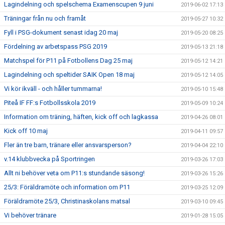
Lagindelning och spelschema Examenscupen 9 juni
2019-06-02 17:13
Träningar från nu och framåt
2019-05-27 10:32
Fyll i PSG-dokument senast idag 20 maj
2019-05-20 08:25
Fördelning av arbetspass PSG 2019
2019-05-13 21:18
Matchspel för P11 på Fotbollens Dag 25 maj
2019-05-12 14:21
Lagindelning och speltider SAIK Open 18 maj
2019-05-12 14:05
Vi kör ikväll - och håller tummarna!
2019-05-10 15:48
Piteå IF FF:s Fotbollsskola 2019
2019-05-09 10:24
Information om träning, häften, kick off och lagkassa
2019-04-26 08:01
Kick off 10 maj
2019-04-11 09:57
Fler än tre barn, tränare eller ansvarsperson?
2019-04-04 22:10
v.14 klubbvecka på Sportringen
2019-03-26 17:03
Allt ni behöver veta om P11:s stundande säsong!
2019-03-26 15:26
25/3: Föräldramöte och information om P11
2019-03-25 12:09
Föräldramöte 25/3, Christinaskolans matsal
2019-03-10 09:45
Vi behöver tränare
2019-01-28 15:05