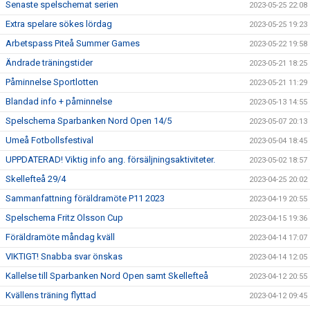
Senaste spelschemat serien
2023-05-25 22:08
Extra spelare sökes lördag
2023-05-25 19:23
Arbetspass Piteå Summer Games
2023-05-22 19:58
Ändrade träningstider
2023-05-21 18:25
Påminnelse Sportlotten
2023-05-21 11:29
Blandad info + påminnelse
2023-05-13 14:55
Spelschema Sparbanken Nord Open 14/5
2023-05-07 20:13
Umeå Fotbollsfestival
2023-05-04 18:45
UPPDATERAD! Viktig info ang. försäljningsaktiviteter.
2023-05-02 18:57
Skellefteå 29/4
2023-04-25 20:02
Sammanfattning föräldramöte P11 2023
2023-04-19 20:55
Spelschema Fritz Olsson Cup
2023-04-15 19:36
Föräldramöte måndag kväll
2023-04-14 17:07
VIKTIGT! Snabba svar önskas
2023-04-14 12:05
Kallelse till Sparbanken Nord Open samt Skellefteå
2023-04-12 20:55
Kvällens träning flyttad
2023-04-12 09:45