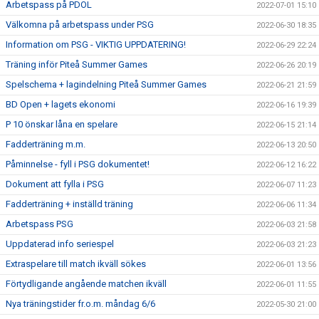
Arbetspass på PDOL
2022-07-01 15:10
Välkomna på arbetspass under PSG
2022-06-30 18:35
Information om PSG - VIKTIG UPPDATERING!
2022-06-29 22:24
Träning inför Piteå Summer Games
2022-06-26 20:19
Spelschema + lagindelning Piteå Summer Games
2022-06-21 21:59
BD Open + lagets ekonomi
2022-06-16 19:39
P 10 önskar låna en spelare
2022-06-15 21:14
Fadderträning m.m.
2022-06-13 20:50
Påminnelse - fyll i PSG dokumentet!
2022-06-12 16:22
Dokument att fylla i PSG
2022-06-07 11:23
Fadderträning + inställd träning
2022-06-06 11:34
Arbetspass PSG
2022-06-03 21:58
Uppdaterad info seriespel
2022-06-03 21:23
Extraspelare till match ikväll sökes
2022-06-01 13:56
Förtydligande angående matchen ikväll
2022-06-01 11:55
Nya träningstider fr.o.m. måndag 6/6
2022-05-30 21:00