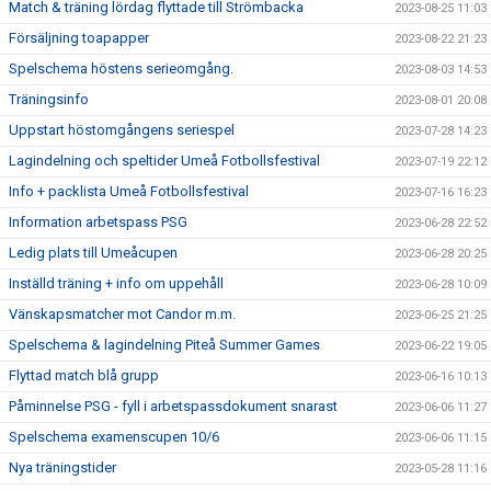
Match & träning lördag flyttade till Strömbacka
2023-08-25 11:03
Försäljning toapapper
2023-08-22 21:23
Spelschema höstens serieomgång.
2023-08-03 14:53
Träningsinfo
2023-08-01 20:08
Uppstart höstomgångens seriespel
2023-07-28 14:23
Lagindelning och speltider Umeå Fotbollsfestival
2023-07-19 22:12
Info + packlista Umeå Fotbollsfestival
2023-07-16 16:23
Information arbetspass PSG
2023-06-28 22:52
Ledig plats till Umeåcupen
2023-06-28 20:25
Inställd träning + info om uppehåll
2023-06-28 10:09
Vänskapsmatcher mot Candor m.m.
2023-06-25 21:25
Spelschema & lagindelning Piteå Summer Games
2023-06-22 19:05
Flyttad match blå grupp
2023-06-16 10:13
Påminnelse PSG - fyll i arbetspassdokument snarast
2023-06-06 11:27
Spelschema examenscupen 10/6
2023-06-06 11:15
Nya träningstider
2023-05-28 11:16