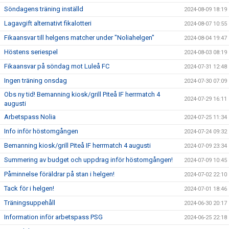
Söndagens träning inställd
2024-08-09 18:19
Lagavgift alternativt fikalotteri
2024-08-07 10:55
Fikaansvar till helgens matcher under "Noliahelgen"
2024-08-04 19:47
Höstens seriespel
2024-08-03 08:19
Fikaansvar på söndag mot Luleå FC
2024-07-31 12:48
Ingen träning onsdag
2024-07-30 07:09
Obs ny tid! Bemanning kiosk/grill Piteå IF herrmatch 4
2024-07-29 16:11
augusti
Arbetspass Nolia
2024-07-25 11:34
Info inför höstomgången
2024-07-24 09:32
Bemanning kiosk/grill Piteå IF herrmatch 4 augusti
2024-07-09 23:34
Summering av budget och uppdrag inför höstomgången!
2024-07-09 10:45
Påminnelse föräldrar på stan i helgen!
2024-07-02 22:10
Tack för i helgen!
2024-07-01 18:46
Träningsuppehåll
2024-06-30 20:17
Information inför arbetspass PSG
2024-06-25 22:18