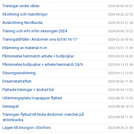
Träningar under våren
2024-04-06 09:21
Skottning och matchtröjor
2024-03-26 22:35
Avskottning Nordlunda
2024-03-24 21:58
Träning och info inför säsongen 2024
2024-03-06 19:22
Träningstillfälle i Airdomen ons 6/3 kl:16-17
2024-02-26 09:55
Inlämning av material m.m.
2023-10-01 21:09
Påminnelse herrmatch arbete + bollpojkar
2023-09-23 18:53
Påminnelse bollpojkar + arbete herrmatch 24/9
2023-09-13 21:48
Säsongsavslutning
2023-09-12 13:55
Dreamstarhäften
2023-09-06 11:26
Flyttade träningar + ändrad tid
2023-09-04 12:02
Utlämningsplats toapapper flyttad
2023-08-30 13:59
Seriespel
2023-08-28 18:15
Träningen flyttad till Nolia Airdome/ matcher på
2023-08-28 11:47
strömbacka
Lagen till imorgon i Storfors
2023-08-26 21:34