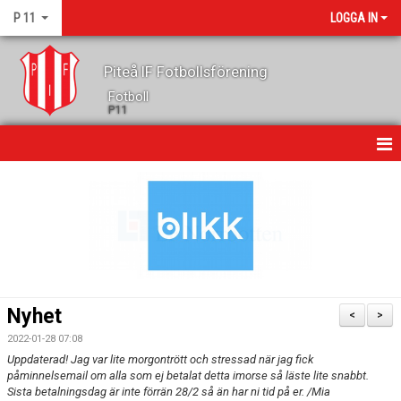
P 11
LOGGA IN
Piteå IF Fotbollsförening
Fotboll
P11
HEM
NYHETER
KALENDER
MATCHER
Nyhet
<
>
TRUPPEN
2022-01-28 07:08
Uppdaterad! Jag var lite morgontrött och stressad när jag fick
GÄSTBOK
påminnelsemail om alla som ej betalat detta imorse så läste lite snabbt.
Sista betalningsdag är inte förrän 28/2 så än har ni tid på er. /Mia