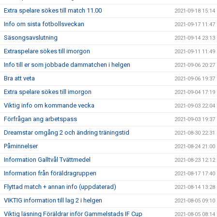
Extra spelare sökes till match 11.00
2021-09-18 15:14
Info om sista fotbollsveckan
2021-09-17 11:47
Säsongsavslutning
2021-09-14 23:13
Extraspelare sökes till imorgon
2021-09-11 11:49
Info till er som jobbade dammatchen i helgen
2021-09-06 20:27
Bra att veta
2021-09-06 19:37
Extra spelare sökes till imorgon
2021-09-04 17:19
Viktig info om kommande vecka
2021-09-03 22:04
Förfrågan ang arbetspass
2021-09-03 19:37
Dreamstar omgång 2 och ändring träningstid
2021-08-30 22:31
Påminnelser
2021-08-24 21:00
Information Galltvål Tvättmedel
2021-08-23 12:12
Information från föräldragruppen
2021-08-17 17:40
Flyttad match + annan info (uppdaterad)
2021-08-14 13:28
VIKTIG information till lag 2 i helgen
2021-08-05 09:10
Viktig läsning Föräldrar inför Gammelstads IF Cup
2021-08-05 08:14