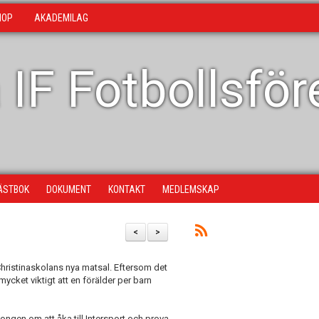
HOP
AKADEMILAG
 IF Fotbollsfö
ÄSTBOK
DOKUMENT
KONTAKT
MEDLEMSKAP
<
>
Christinaskolans nya matsal. Eftersom det
 mycket viktigt att en förälder per barn
songen om att åka till Intersport och prova