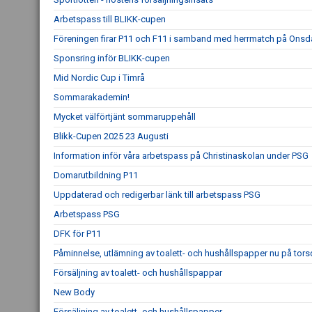
Arbetspass till BLIKK-cupen
Föreningen firar P11 och F11 i samband med herrmatch på Ons
Sponsring inför BLIKK-cupen
Mid Nordic Cup i Timrå
Sommarakademin!
Mycket välförtjänt sommaruppehåll
Blikk-Cupen 2025 23 Augusti
Information inför våra arbetspass på Christinaskolan under PSG
Domarutbildning P11
Uppdaterad och redigerbar länk till arbetspass PSG
Arbetspass PSG
DFK för P11
Påminnelse, utlämning av toalett- och hushållspapper nu på tor
Försäljning av toalett- och hushållspappar
New Body
Försäljning av toalett- och hushållspapper