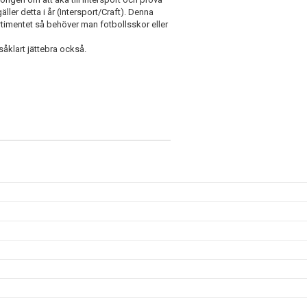
ller detta i år (Intersport/Craft). Denna
imentet så behöver man fotbollsskor eller
åklart jättebra också.