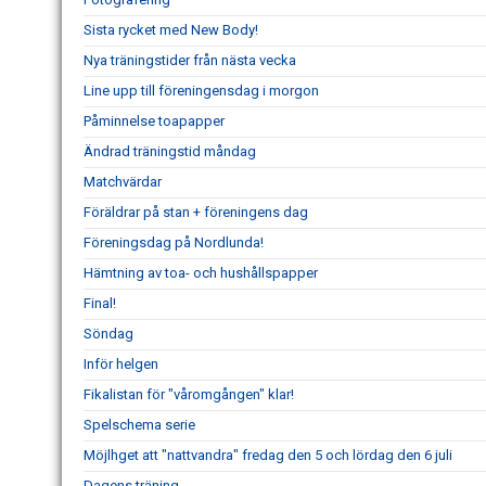
Sista rycket med New Body!
Nya träningstider från nästa vecka
Line upp till föreningensdag i morgon
Påminnelse toapapper
Ändrad träningstid måndag
Matchvärdar
Föräldrar på stan + föreningens dag
Föreningsdag på Nordlunda!
Hämtning av toa- och hushållspapper
Final!
Söndag
Inför helgen
Fikalistan för "våromgången" klar!
Spelschema serie
Möjlhget att "nattvandra" fredag den 5 och lördag den 6 juli
Dagens träning