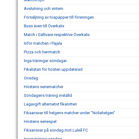
Avslutning och vintern
Försäljning av toapapper till föreningen
Buss även till Överkalix
Match i Gällivare respektive Överkalix
Inför matchen i Pajala
Pizza och herrmatch
Inga träningar söndagar
Fikalistan för hösten uppdaterad
Onsdag
Höstens seriematcher
Söndagens träning inställd
Lagavgift alternativt fikalotteri
Fikaansvar till helgens matcher under "Noliahelgen"
Höstens seriespel
Fikaansvar på söndag mot Luleå FC
Ingen träning onsdag