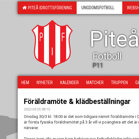
PITEÅ IDROTTSFÖRENING
UNGDOMSFOTBOLL
WEBS
Piteå
Fotboll
P11
HEM
NYHETER
KALENDER
MATCHER
TRUPPEN
G
Föräldramöte & klädbeställningar
2022-03-25 08:15
Onsdag 30/3 kl. 18:00 är det som tidigare nämnt föräldramöte i 
är första fysiska föräldramötet på 3 år vill vi poängtera att det är
närvarar.
Tipsar även alla er vars barn behöver nya fotbollskläder inför sä