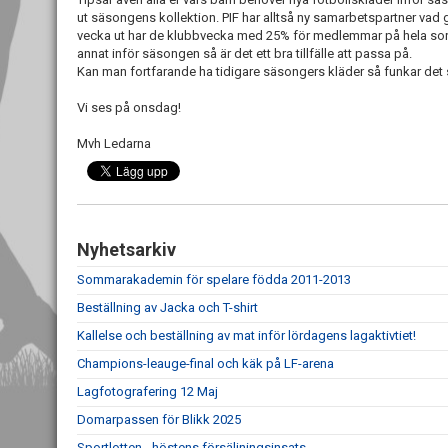
ut säsongens kollektion. PIF har alltså ny samarbetspartner vad gä
vecka ut har de klubbvecka med 25% för medlemmar på hela sort
annat inför säsongen så är det ett bra tillfälle att passa på.
Kan man fortfarande ha tidigare säsongers kläder så funkar det s
Vi ses på onsdag!
Mvh Ledarna
Nyhetsarkiv
Sommarakademin för spelare födda 2011-2013
Beställning av Jacka och T-shirt
Kallelse och beställning av mat inför lördagens lagaktivtiet!
Champions-leauge-final och käk på LF-arena
Lagfotografering 12 Maj
Domarpassen för Blikk 2025
Sportlotten - höstens försäljningsinsats