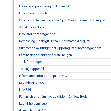
Fikaansvar på söndag mot Luleå FC
Ingen träning onsdag
Obs ny tid! Bemanning kiosk/grill Piteå IF herrmatch 4 augusti
Arbetspass Nolia
Info inför höstomgången
Bemanning kiosk/grill Piteå IF herrmatch 4 augusti
Summering av budget och uppdrag inför höstomgången!
Påminnelse föräldrar på stan i helgen!
Tack för i helgen!
Träningsuppehåll
Information inför arbetspass PSG
Lagindelning PSG
Info PSG
Påminnelse - utlämning av kläder från New Body
Lag till helgens cup
Gammelstad 9v9 Cup