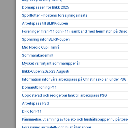
Domarpassen för Blikk 2025
Sportlotten - höstens försäljningsinsats
Arbetspass till BLIKK-cupen
Föreningen firar P11 och F11 i samband med herrmatch på Ons
Sponsring inför BLIKK-cupen
Mid Nordic Cup i Timrå
Sommarakademin!
Mycket välförtjänt sommaruppehåll
Blikk-Cupen 2025 23 Augusti
Information inför våra arbetspass på Christinaskolan under PSG
Domarutbildning P11
Uppdaterad och redigerbar länk till arbetspass PSG
Arbetspass PSG
DFK för P11
Påminnelse, utlämning av toalett- och hushållspapper nu på tor
Försäljning av toalett- och hushållspappar