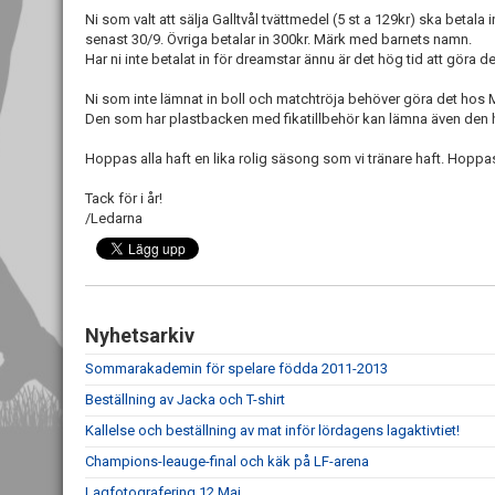
Ni som valt att sälja Galltvål tvättmedel (5 st a 129kr) ska betala
senast 30/9. Övriga betalar in 300kr. Märk med barnets namn.
Har ni inte betalat in för dreamstar ännu är det hög tid att göra d
Ni som inte lämnat in boll och matchtröja behöver göra det hos
Den som har plastbacken med fikatillbehör kan lämna även den 
Hoppas alla haft en lika rolig säsong som vi tränare haft. Hoppa
Tack för i år!
/Ledarna
Nyhetsarkiv
Sommarakademin för spelare födda 2011-2013
Beställning av Jacka och T-shirt
Kallelse och beställning av mat inför lördagens lagaktivtiet!
Champions-leauge-final och käk på LF-arena
Lagfotografering 12 Maj