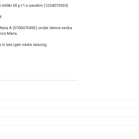
 in 645kr till p11:s swishnr (1234073920)
et.
 Maria A (0706070492) under denna vecka.
hos Maria.
s vi ses igen nästa säsong.