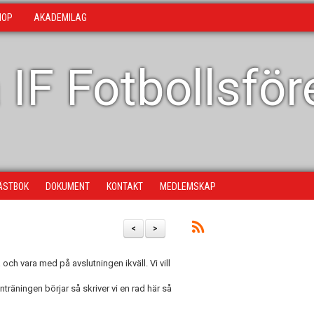
HOP
AKADEMILAG
 IF Fotbollsfö
ÄSTBOK
DOKUMENT
KONTAKT
MEDLEMSKAP
<
>
h vara med på avslutningen ikväll. Vi vill
träningen börjar så skriver vi en rad här så
.