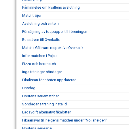
Påminnelse om kvällens avslutning
Matchtröjor
Avslutning och vintern
Försäljning av toapapper till föreningen
Buss även till Överkalix
Match i Gällivare respektive Överkalix
Inför matchen i Pajala
Pizza och herrmatch
Inga träningar söndagar
Fikalistan för hösten uppdaterad
Onsdag
Höstens seriematcher
Söndagens träning inställd
Lagavgift alternativt fikalotteri
Fikaansvar till helgens matcher under "Noliahelgen"
Höstens seriespel