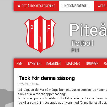
PITEÅ IDROTTSFÖRENING
UNGDOMSFOTBOLL
WEBS
Piteå
Fotboll
P11
HEM
NYHETER
KALENDER
MATCHER
TRUPPEN
G
Tack för denna säsong
2022-09-19 22:14
Så roligt att det var så många barn
och
vuxna som kunde komma oc
tacka er alla för en toppensäsong!
Nu tar vi en paus och laddar fotbollsbatterierna. Så snart kommun
de killar som är intresserade av att vara med får möjlighet till det