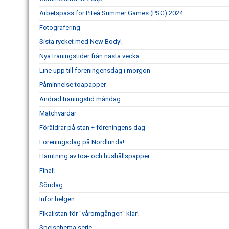
Arbetspass för Piteå Summer Games (PSG) 2024
Fotografering
Sista rycket med New Body!
Nya träningstider från nästa vecka
Line upp till föreningensdag i morgon
Påminnelse toapapper
Ändrad träningstid måndag
Matchvärdar
Föräldrar på stan + föreningens dag
Föreningsdag på Nordlunda!
Hämtning av toa- och hushållspapper
Final!
Söndag
Inför helgen
Fikalistan för "våromgången" klar!
Spelschema serie