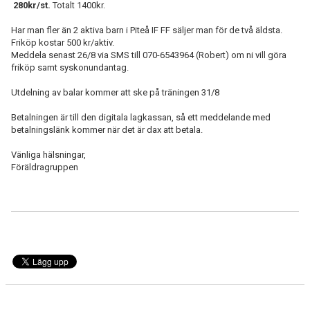
280kr/st.
Totalt 1400kr.
MATCHER
Har man fler än 2 aktiva barn i Piteå IF FF säljer man för de två äldsta.
BILDGALLERI
Friköp kostar 500 kr/aktiv.
Meddela senast 26/8 via SMS till 070-6543964 (Robert) om ni vill göra
DOKUMENT
friköp samt syskonundantag.
Utdelning av balar kommer att ske på träningen 31/8
MEDLEMSKAP
Betalningen är till den digitala lagkassan, så ett meddelande med
betalningslänk kommer när det är dax att betala.
Vänliga hälsningar,
Föräldragruppen