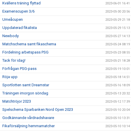
Kvällens träning flyttad
2023-06-01 16:41
Examenscupen 3/6
2023-05-30 20:56
Umeåcupen
2023-05-29 21:18
Uppdaterad fikalista
2023-05-29 15:13
Newbody
2023-05-27 14:13
Matchschema samt fikaschema
2023-05-24 08:19
Fördelning arbetspass PSG
2023-05-23 08:55
Tack för idag!
2023-05-21 18:28
Förfrågan PSG-pass
2023-05-19 10:01
Röja upp
2023-05-18 14:51
Sportlotten samt Dreamstar
2023-05-16 18:09
Träningen imorgon söndag
2023-05-13 20:32
Matchtröjor 2023
2023-05-12 17:39
Spelschema Sparbanken Nord Open 2023
2023-05-10 20:04
Godkännande vårdnadshavare
2023-05-10 13:31
Fikaförsäljning hemmamatcher
2023-05-10 10:14