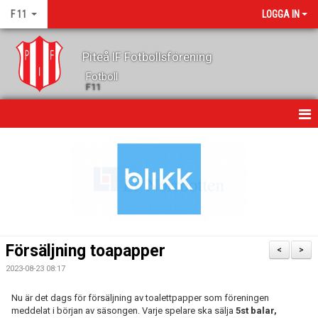
F 11
LOGGA IN
Piteå IF Fotbollsförening
Fotboll
F11
HEM
NYHETER
KALENDER
GÄSTBOK
Försäljning toapapper
<
>
TRUPPEN
2023-08-23 08:17
KONTAKT
Nu är det dags för försäljning av toalettpapper som föreningen
meddelat i början av säsongen. Varje spelare ska sälja
5st balar,