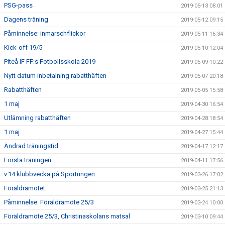
PSG-pass
2019-05-13 08:01
Dagens träning
2019-05-12 09:15
Påminnelse: inmarschflickor
2019-05-11 16:34
Kick-off 19/5
2019-05-10 12:04
Piteå IF FF:s Fotbollsskola 2019
2019-05-09 10:22
Nytt datum inbetalning rabatthäften
2019-05-07 20:18
Rabatthäften
2019-05-05 15:58
1 maj
2019-04-30 16:54
Utlämning rabatthäften
2019-04-28 18:54
1 maj
2019-04-27 15:44
Ändrad träningstid
2019-04-17 12:17
Första träningen
2019-04-11 17:56
v.14 klubbvecka på Sportringen
2019-03-26 17:02
Föräldramötet
2019-03-25 21:13
Påminnelse: Föräldramöte 25/3
2019-03-24 10:00
Föräldramöte 25/3, Christinaskolans matsal
2019-03-10 09:44