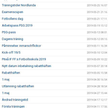
Träningstider Nordlunda
2019-05-25 16:07
Examenscupen
2019-05-21 21:16
Fotbollens dag
2019-05-21 17:11
Arbetspass PSG 2019
2019-05-19 15:12
PSG-pass
2019-05-13 08:01
Dagens träning
2019-05-12 09:15
Påminnelse: inmarschflickor
2019-05-11 16:34
Kick-off 19/5
2019-05-10 12:04
Piteå IF FF:s Fotbollsskola 2019
2019-05-09 10:22
Nytt datum inbetalning rabatthäften
2019-05-07 20:18
Rabatthäften
2019-05-05 15:58
1 maj
2019-04-30 16:54
Utlämning rabatthäften
2019-04-28 18:54
1 maj
2019-04-27 15:44
Ändrad träningstid
2019-04-17 12:17
Första träningen
2019-04-11 17:56