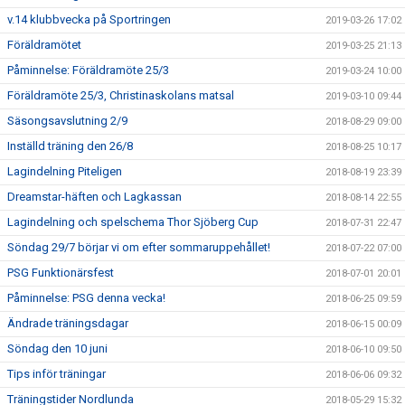
v.14 klubbvecka på Sportringen
2019-03-26 17:02
Föräldramötet
2019-03-25 21:13
Påminnelse: Föräldramöte 25/3
2019-03-24 10:00
Föräldramöte 25/3, Christinaskolans matsal
2019-03-10 09:44
Säsongsavslutning 2/9
2018-08-29 09:00
Inställd träning den 26/8
2018-08-25 10:17
Lagindelning Piteligen
2018-08-19 23:39
Dreamstar-häften och Lagkassan
2018-08-14 22:55
Lagindelning och spelschema Thor Sjöberg Cup
2018-07-31 22:47
Söndag 29/7 börjar vi om efter sommaruppehållet!
2018-07-22 07:00
PSG Funktionärsfest
2018-07-01 20:01
Påminnelse: PSG denna vecka!
2018-06-25 09:59
Ändrade träningsdagar
2018-06-15 00:09
Söndag den 10 juni
2018-06-10 09:50
Tips inför träningar
2018-06-06 09:32
Träningstider Nordlunda
2018-05-29 15:32