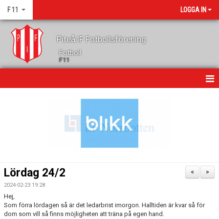
F 11
LOGGA IN
Piteå IF Fotbollsförening
Fotboll
F11
HEM
NYHETER
KALENDER
GÄSTBOK
Lördag 24/2
<
>
TRUPPEN
2024-02-23 19:28
Hej,
KONTAKT
Som förra lördagen så är det ledarbrist imorgon. Halltiden är kvar så för
dom som vill så finns möjligheten att träna på egen hand.