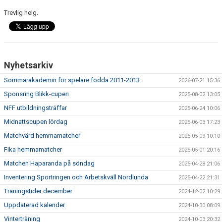
MATCHER
Trevlig helg.
BILDGALLERI
DOKUMENT
Nyhetsarkiv
MEDLEMSKAP
Sommarakademin för spelare födda 2011-2013
2026-07-21 15:36
Sponsring Blikk-cupen
2025-08-02 13:05
NFF utbildningsträffar
2025-06-24 10:06
Midnattscupen lördag
2025-06-03 17:23
Matchvärd hemmamatcher
2025-05-09 10:10
Fika hemmamatcher
2025-05-01 20:16
Matchen Haparanda på söndag
2025-04-28 21:06
Inventering Sportringen och Arbetskväll Nordlunda
2025-04-22 21:31
Träningstider december
2024-12-02 10:29
Uppdaterad kalender
2024-10-30 08:09
Vinterträning
2024-10-03 20:32