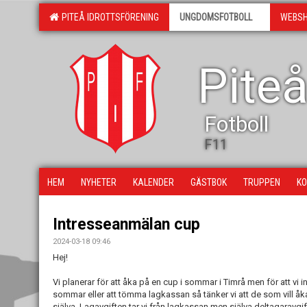
PITEÅ IDROTTSFÖRENING
UNGDOMSFOTBOLL
WEBS
Piteå
Fotboll
F11
HEM
NYHETER
KALENDER
GÄSTBOK
TRUPPEN
KO
Intresseanmälan cup
2024-03-18 09:46
Hej!
Vi planerar för att åka på en cup i sommar i Timrå men för att vi i
sommar eller att tömma lagkassan så tänker vi att de som vill å
själva. Lagavgiften tar vi från lagkassan men själva deltagaravgi