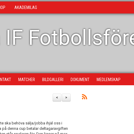
HOP
AKADEMILAG
 IF Fotbollsfö
NTAKT
MATCHER
BILDGALLERI
DOKUMENT
MEDLEMSKAP
<
>
nte ska behöva sälja/jobba ihjäl oss i
ka på denna cup betalar deltagaravgiften
ften står spelaren för. Den ligger på max