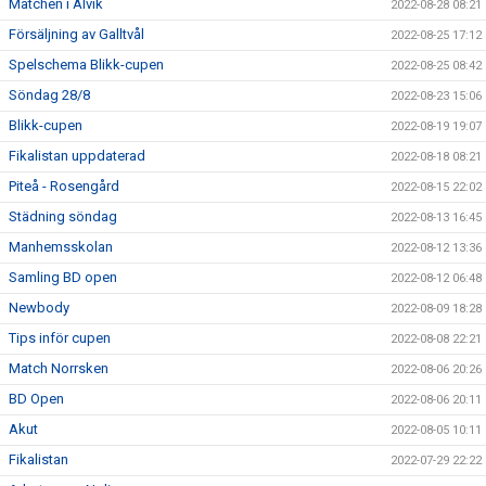
Matchen i Alvik
2022-08-28 08:21
Försäljning av Galltvål
2022-08-25 17:12
Spelschema Blikk-cupen
2022-08-25 08:42
Söndag 28/8
2022-08-23 15:06
Blikk-cupen
2022-08-19 19:07
Fikalistan uppdaterad
2022-08-18 08:21
Piteå - Rosengård
2022-08-15 22:02
Städning söndag
2022-08-13 16:45
Manhemsskolan
2022-08-12 13:36
Samling BD open
2022-08-12 06:48
Newbody
2022-08-09 18:28
Tips inför cupen
2022-08-08 22:21
Match Norrsken
2022-08-06 20:26
BD Open
2022-08-06 20:11
Akut
2022-08-05 10:11
Fikalistan
2022-07-29 22:22