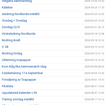
Helgens sammandrag
2024-10-03 10:53
Kallelse
2024-09-24 17:29
städning Nordlunda inställd
2024-09-23 16:09
Onsdag + Torsdag
2024-09-23 15:53
Söndag 22/9
2024-09-21 20:19
Höststädning Nordlunda
2024-09-18 15:38
Ändring ikväll
2024-09-18 10:16
V. 38
2024-09-15 10:37
Ändring lördag
2024-09-12 21:16
Utlämning toapapper
2024-09-10 10:22
Kom ihåg fika hemmamatch idag
2024-09-08 08:25
Fadderträning 17:e September
2024-09-03 14:34
Försäljning av Toapapper
2024-09-01 19:10
Fikalista
2024-08-31 13:03
Uppdaterad kalender v 36
2024-08-31 12:49
Träning söndag inställd
2024-08-17 15:15