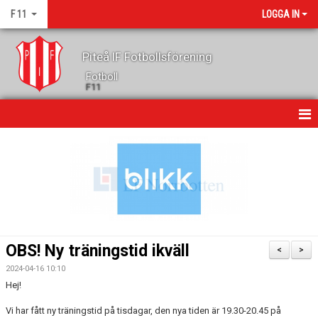
F 11
LOGGA IN
Piteå IF Fotbollsförening
Fotboll
F11
HEM
NYHETER
KALENDER
GÄSTBOK
OBS! Ny träningstid ikväll
<
>
TRUPPEN
2024-04-16 10:10
Hej!
KONTAKT
Vi har fått ny träningstid på tisdagar, den nya tiden är 19.30-20.45 på