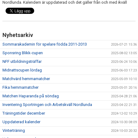
Nordlunda. Kalendern är uppdaterad och det gäller från och med ikväll
MATCHER
BILDGALLERI
DOKUMENT
Nyhetsarkiv
MEDLEMSKAP
Sommarakademin för spelare födda 2011-2013
2026-07-21 15:36
Sponsring Blikk-cupen
2025-08-02 13:05
NFF utbildningsträffar
2025-06-24 10:06
Midnattscupen lördag
2025-06-03 17:23
Matchvärd hemmamatcher
2025-05-09 10:10
Fika hemmamatcher
2025-05-01 20:16
Matchen Haparanda på söndag
2025-04-28 21:06
Inventering Sportringen och Arbetskväll Nordlunda
2025-04-22 21:31
Träningstider december
2024-12-02 10:29
Uppdaterad kalender
2024-10-30 08:09
Vinterträning
2024-10-03 20:32