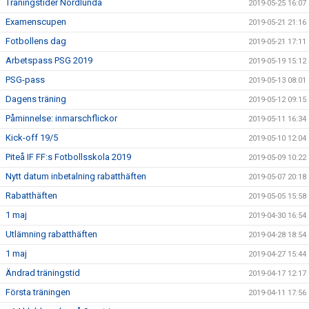
Träningstider Nordlunda
2019-05-25 16:07
Examenscupen
2019-05-21 21:16
Fotbollens dag
2019-05-21 17:11
Arbetspass PSG 2019
2019-05-19 15:12
PSG-pass
2019-05-13 08:01
Dagens träning
2019-05-12 09:15
Påminnelse: inmarschflickor
2019-05-11 16:34
Kick-off 19/5
2019-05-10 12:04
Piteå IF FF:s Fotbollsskola 2019
2019-05-09 10:22
Nytt datum inbetalning rabatthäften
2019-05-07 20:18
Rabatthäften
2019-05-05 15:58
1 maj
2019-04-30 16:54
Utlämning rabatthäften
2019-04-28 18:54
1 maj
2019-04-27 15:44
Ändrad träningstid
2019-04-17 12:17
Första träningen
2019-04-11 17:56