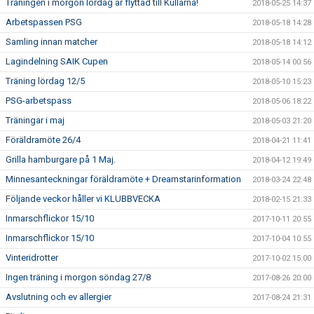
Träningen i morgon lördag är flyttad till Kullarna!
2018-05-25 14:37
Arbetspassen PSG
2018-05-18 14:28
Samling innan matcher
2018-05-18 14:12
Lagindelning SAIK Cupen
2018-05-14 00:56
Träning lördag 12/5
2018-05-10 15:23
PSG-arbetspass
2018-05-06 18:22
Träningar i maj
2018-05-03 21:20
Föräldramöte 26/4
2018-04-21 11:41
Grilla hamburgare på 1 Maj.
2018-04-12 19:49
Minnesanteckningar föräldramöte + Dreamstarinformation
2018-03-24 22:48
Följande veckor håller vi KLUBBVECKA
2018-02-15 21:33
Inmarschflickor 15/10
2017-10-11 20:55
Inmarschflickor 15/10
2017-10-04 10:55
Vinteridrotter
2017-10-02 15:00
Ingen träning i morgon söndag 27/8
2017-08-26 20:00
Avslutning och ev allergier
2017-08-24 21:31