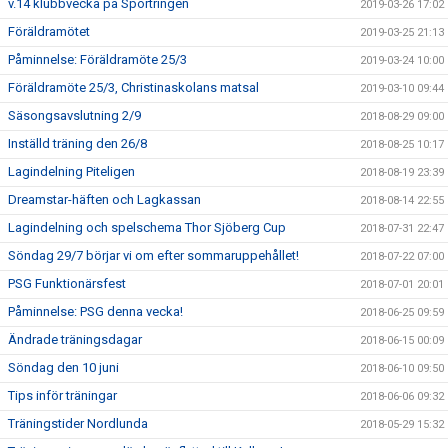
v.14 klubbvecka på Sportringen
2019-03-26 17:02
Föräldramötet
2019-03-25 21:13
Påminnelse: Föräldramöte 25/3
2019-03-24 10:00
Föräldramöte 25/3, Christinaskolans matsal
2019-03-10 09:44
Säsongsavslutning 2/9
2018-08-29 09:00
Inställd träning den 26/8
2018-08-25 10:17
Lagindelning Piteligen
2018-08-19 23:39
Dreamstar-häften och Lagkassan
2018-08-14 22:55
Lagindelning och spelschema Thor Sjöberg Cup
2018-07-31 22:47
Söndag 29/7 börjar vi om efter sommaruppehållet!
2018-07-22 07:00
PSG Funktionärsfest
2018-07-01 20:01
Påminnelse: PSG denna vecka!
2018-06-25 09:59
Ändrade träningsdagar
2018-06-15 00:09
Söndag den 10 juni
2018-06-10 09:50
Tips inför träningar
2018-06-06 09:32
Träningstider Nordlunda
2018-05-29 15:32