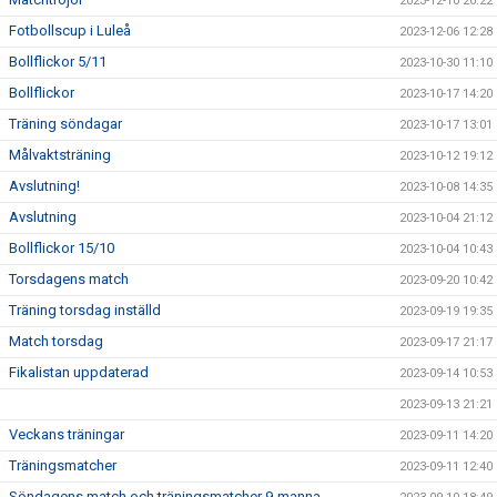
2023-12-10 20:22
Fotbollscup i Luleå
2023-12-06 12:28
Bollflickor 5/11
2023-10-30 11:10
Bollflickor
2023-10-17 14:20
Träning söndagar
2023-10-17 13:01
Målvaktsträning
2023-10-12 19:12
Avslutning!
2023-10-08 14:35
Avslutning
2023-10-04 21:12
Bollflickor 15/10
2023-10-04 10:43
Torsdagens match
2023-09-20 10:42
Träning torsdag inställd
2023-09-19 19:35
Match torsdag
2023-09-17 21:17
Fikalistan uppdaterad
2023-09-14 10:53
2023-09-13 21:21
Veckans träningar
2023-09-11 14:20
Träningsmatcher
2023-09-11 12:40
Söndagens match och träningsmatcher 9-manna