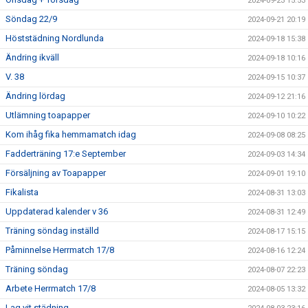
2024-09-23 15:53
Söndag 22/9
2024-09-21 20:19
Höststädning Nordlunda
2024-09-18 15:38
Ändring ikväll
2024-09-18 10:16
V. 38
2024-09-15 10:37
Ändring lördag
2024-09-12 21:16
Utlämning toapapper
2024-09-10 10:22
Kom ihåg fika hemmamatch idag
2024-09-08 08:25
Fadderträning 17:e September
2024-09-03 14:34
Försäljning av Toapapper
2024-09-01 19:10
Fikalista
2024-08-31 13:03
Uppdaterad kalender v 36
2024-08-31 12:49
Träning söndag inställd
2024-08-17 15:15
Påminnelse Herrmatch 17/8
2024-08-16 12:24
Träning söndag
2024-08-07 22:23
Arbete Herrmatch 17/8
2024-08-05 13:32
Lag vit städning