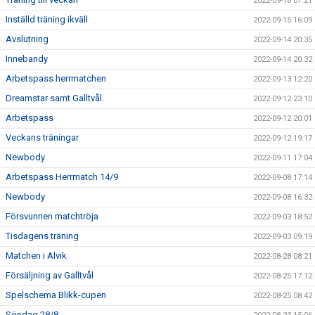
2022-09-18 07:21
Inställd träning ikväll
2022-09-15 16:09
Avslutning
2022-09-14 20:35
Innebandy
2022-09-14 20:32
Arbetspass herrmatchen
2022-09-13 12:20
Dreamstar samt Galltvål.
2022-09-12 23:10
Arbetspass
2022-09-12 20:01
Veckans träningar
2022-09-12 19:17
Newbody
2022-09-11 17:04
Arbetspass Herrmatch 14/9
2022-09-08 17:14
Newbody
2022-09-08 16:32
Försvunnen matchtröja
2022-09-03 18:52
Tisdagens träning
2022-09-03 09:19
Matchen i Alvik
2022-08-28 08:21
Försäljning av Galltvål
2022-08-25 17:12
Spelschema Blikk-cupen
2022-08-25 08:42
Söndag 28/8