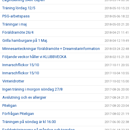
2018-05-14 00:56
Träning lördag 12/5
2018-05-10 15:23
PSG-arbetspass
2018-05-06 18:22
Träningar i maj
2018-05-03 21:20
Föräldramöte 26/4
2018-04-21 11:41
Grilla hamburgare på 1 Maj.
2018-04-12 19:49
Minnesanteckningar föräldramöte + Dreamstarinformation
2018-03-24 22:48
Följande veckor håller vi KLUBBVECKA
2018-02-15 21:33
Inmarschflickor 15/10
2017-10-11 20:55
Inmarschflickor 15/10
2017-10-04 10:55
Vinteridrotter
2017-10-02 15:00
Ingen träning i morgon söndag 27/8
2017-08-26 20:00
Avslutning och ev allergier
2017-08-24 21:31
Piteligan
2017-08-20 23:04
Förfrågan Piteligan
2017-08-02 21:19
Träningen på söndag är kl 16.00
2017-06-30 22:38
Fadderträningarna på måndag och torsdag