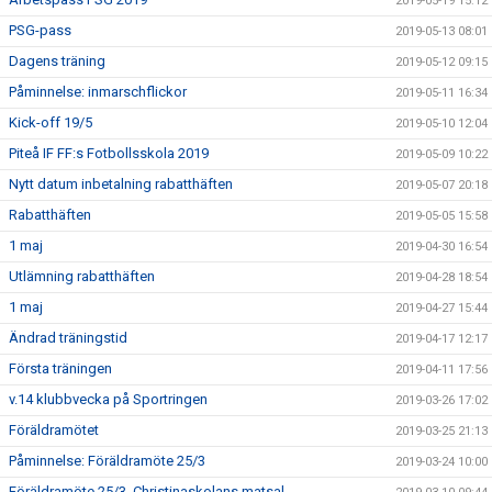
2019-05-19 15:12
PSG-pass
2019-05-13 08:01
Dagens träning
2019-05-12 09:15
Påminnelse: inmarschflickor
2019-05-11 16:34
Kick-off 19/5
2019-05-10 12:04
Piteå IF FF:s Fotbollsskola 2019
2019-05-09 10:22
Nytt datum inbetalning rabatthäften
2019-05-07 20:18
Rabatthäften
2019-05-05 15:58
1 maj
2019-04-30 16:54
Utlämning rabatthäften
2019-04-28 18:54
1 maj
2019-04-27 15:44
Ändrad träningstid
2019-04-17 12:17
Första träningen
2019-04-11 17:56
v.14 klubbvecka på Sportringen
2019-03-26 17:02
Föräldramötet
2019-03-25 21:13
Påminnelse: Föräldramöte 25/3
2019-03-24 10:00
Föräldramöte 25/3, Christinaskolans matsal