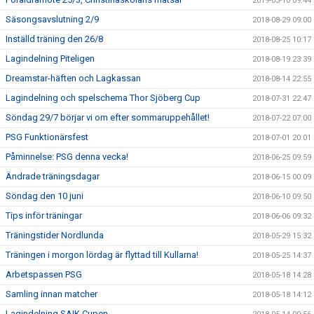
2019-03-10 09:44
Säsongsavslutning 2/9
2018-08-29 09:00
Inställd träning den 26/8
2018-08-25 10:17
Lagindelning Piteligen
2018-08-19 23:39
Dreamstar-häften och Lagkassan
2018-08-14 22:55
Lagindelning och spelschema Thor Sjöberg Cup
2018-07-31 22:47
Söndag 29/7 börjar vi om efter sommaruppehållet!
2018-07-22 07:00
PSG Funktionärsfest
2018-07-01 20:01
Påminnelse: PSG denna vecka!
2018-06-25 09:59
Ändrade träningsdagar
2018-06-15 00:09
Söndag den 10 juni
2018-06-10 09:50
Tips inför träningar
2018-06-06 09:32
Träningstider Nordlunda
2018-05-29 15:32
Träningen i morgon lördag är flyttad till Kullarna!
2018-05-25 14:37
Arbetspassen PSG
2018-05-18 14:28
Samling innan matcher
2018-05-18 14:12
Lagindelning SAIK Cupen