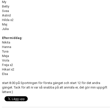
My
MATCHER
Betty
Svea
BILDGALLERI
Astrid
Hilda x2
DOKUMENT
Maj
Julia
MEDLEMSKAP
Eftermiddag:
Nikita
Hanna
Tuva
Meja
Viola
Freja x2
Hikari x2
Elsa
start 8.00 på Sportringen för första gänget och start 12 för det andra
gänget. Tack för att ni var så snabba på att anmäla er, det gör min uppgift
lättare:)