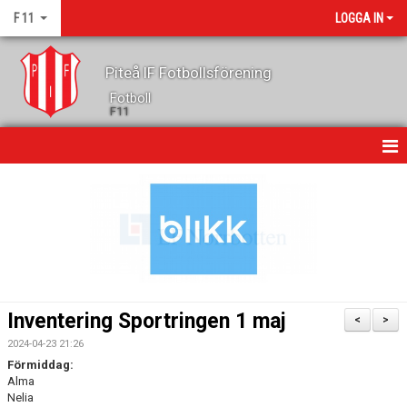
F 11
LOGGA IN
Piteå IF Fotbollsförening
Fotboll
F11
HEM
NYHETER
KALENDER
GÄSTBOK
Inventering Sportringen 1 maj
<
>
TRUPPEN
2024-04-23 21:26
Förmiddag:
KONTAKT
Alma
Nelia