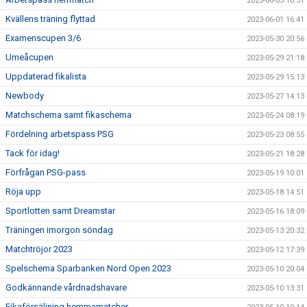
2023-06-03 10:51
Kvällens träning flyttad
2023-06-01 16:41
Examenscupen 3/6
2023-05-30 20:56
Umeåcupen
2023-05-29 21:18
Uppdaterad fikalista
2023-05-29 15:13
Newbody
2023-05-27 14:13
Matchschema samt fikaschema
2023-05-24 08:19
Fördelning arbetspass PSG
2023-05-23 08:55
Tack för idag!
2023-05-21 18:28
Förfrågan PSG-pass
2023-05-19 10:01
Röja upp
2023-05-18 14:51
Sportlotten samt Dreamstar
2023-05-16 18:09
Träningen imorgon söndag
2023-05-13 20:32
Matchtröjor 2023
2023-05-12 17:39
Spelschema Sparbanken Nord Open 2023
2023-05-10 20:04
Godkännande vårdnadshavare
2023-05-10 13:31
Fikaförsäljning hemmamatcher