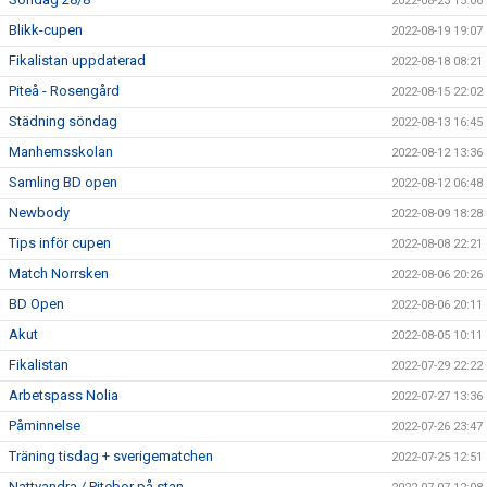
2022-08-23 15:06
Blikk-cupen
2022-08-19 19:07
Fikalistan uppdaterad
2022-08-18 08:21
Piteå - Rosengård
2022-08-15 22:02
Städning söndag
2022-08-13 16:45
Manhemsskolan
2022-08-12 13:36
Samling BD open
2022-08-12 06:48
Newbody
2022-08-09 18:28
Tips inför cupen
2022-08-08 22:21
Match Norrsken
2022-08-06 20:26
BD Open
2022-08-06 20:11
Akut
2022-08-05 10:11
Fikalistan
2022-07-29 22:22
Arbetspass Nolia
2022-07-27 13:36
Påminnelse
2022-07-26 23:47
Träning tisdag + sverigematchen
2022-07-25 12:51
Nattvandra / Pitebor på stan