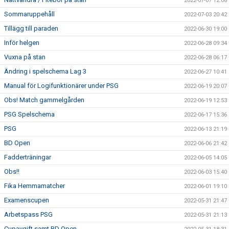
2022-07-07 12:08
Sommaruppehåll
2022-07-03 20:42
Tillägg till paraden
2022-06-30 19:00
Inför helgen
2022-06-28 09:34
Vuxna på stan
2022-06-28 06:17
Ändring i spelschema Lag 3
2022-06-27 10:41
Manual för Logifunktionärer under PSG
2022-06-19 20:07
Obs! Match gammelgården
2022-06-19 12:53
PSG Spelschema
2022-06-17 15:36
PSG
2022-06-13 21:19
BD Open
2022-06-06 21:42
Fadderträningar
2022-06-05 14:05
Obs!!
2022-06-03 15:40
Fika Hemmamatcher
2022-06-01 19:10
Examenscupen
2022-05-31 21:47
Arbetspass PSG
2022-05-31 21:13
Cupavgift samt BD Open