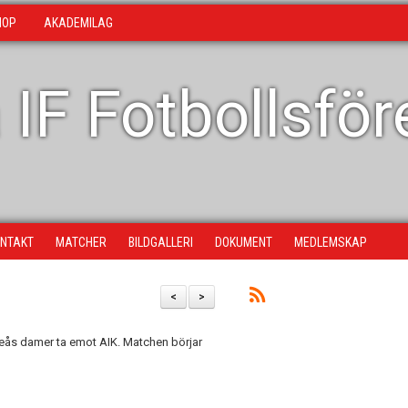
HOP
AKADEMILAG
 IF Fotbollsfö
NTAKT
MATCHER
BILDGALLERI
DOKUMENT
MEDLEMSKAP
<
>
iteås damer ta emot AIK. Matchen börjar