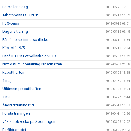
Fotbollens dag
2019-05-21 17:11
Arbetspass PSG 2019
2019-05-19 15:12
PSG-pass
2019-05-13 08:01
Dagens träning
2019-05-12 09:15
Påminnelse: inmarschflickor
2019-05-11 16:34
Kick-off 19/5
2019-05-10 12:04
Piteå IF FF:s Fotbollsskola 2019
2019-05-09 10:22
Nytt datum inbetalning rabatthäften
2019-05-07 20:18
Rabatthäften
2019-05-05 15:58
1 maj
2019-04-30 16:54
Utlämning rabatthäften
2019-04-28 18:54
1 maj
2019-04-27 15:44
Ändrad träningstid
2019-04-17 12:17
Första träningen
2019-04-11 17:56
v.14 klubbvecka på Sportringen
2019-03-26 17:02
Föräldramötet
2019-03-25 21:13