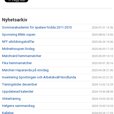
MATCHER
BILDGALLERI
Nyhetsarkiv
DOKUMENT
Sommarakademin för spelare födda 2011-2013
2026-07-21 15:36
Sponsring Blikk-cupen
2025-08-02 13:05
MEDLEMSKAP
NFF utbildningsträffar
2025-06-24 10:06
Midnattscupen lördag
2025-06-03 17:23
Matchvärd hemmamatcher
2025-05-09 10:10
Fika hemmamatcher
2025-05-01 20:16
Matchen Haparanda på söndag
2025-04-28 21:06
Inventering Sportringen och Arbetskväll Nordlunda
2025-04-22 21:31
Träningstider december
2024-12-02 10:29
Uppdaterad kalender
2024-10-30 08:09
Vinterträning
2024-10-03 20:32
Helgens sammandrag
2024-10-03 10:53
Kallelse
2024-09-24 17:29