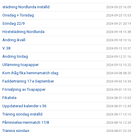
städning Nordlunda inställd
2024-09-23 16:09
Onsdag + Torsdag
2024-09-23 15:53
Söndag 22/9
2024-09-21 20:19
Höststädning Nordlunda
2024-09-18 15:38
Ändring ikväll
2024-09-18 10:16
V. 38
2024-09-15 10:37
Ändring lördag
2024-09-12 21:16
Utlämning toapapper
2024-09-10 10:22
Kom ihåg fika hemmamatch idag
2024-09-08 08:25
Fadderträning 17:e September
2024-09-03 14:34
Försäljning av Toapapper
2024-09-01 19:10
Fikalista
2024-08-31 13:03
Uppdaterad kalender v 36
2024-08-31 12:49
Träning söndag inställd
2024-08-17 15:15
Påminnelse Herrmatch 17/8
2024-08-16 12:24
Träning söndag
2024-08-07 22:23