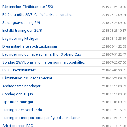
Påminnelse: Föräldramöte 25/3
2019-03-24 10:00
Föräldramöte 25/3, Christinaskolans matsal
2019-03-10 09:44
Säsongsavslutning 2/9
2018-08-29 09:00
Inställd träning den 26/8
2018-08-25 10:17
Lagindelning Piteligen
2018-08-19 23:39
Dreamstar-häften och Lagkassan
2018-08-14 22:55
Lagindelning och spelschema Thor Sjöberg Cup
2018-07-31 22:47
Söndag 29/7 börjar vi om efter sommaruppehållet!
2018-07-22 07:00
PSG Funktionärsfest
2018-07-01 20:01
Påminnelse: PSG denna vecka!
2018-06-25 09:59
Ändrade träningsdagar
2018-06-15 00:09
Söndag den 10 juni
2018-06-10 09:50
Tips inför träningar
2018-06-06 09:32
Träningstider Nordlunda
2018-05-29 15:32
Träningen i morgon lördag är flyttad till Kullarna!
2018-05-25 14:37
Arbetspassen PSG
2018-05-18 14:28