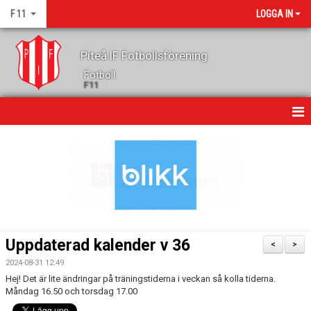
F 11
LOGGA IN
Piteå IF Fotbollsförening
Fotboll
F11
HEM
NYHETER
KALENDER
GÄSTBOK
Uppdaterad kalender v 36
<
>
TRUPPEN
2024-08-31 12:49
Hej! Det är lite ändringar på träningstiderna i veckan så kolla tiderna.
KONTAKT
Måndag 16.50 och torsdag 17.00