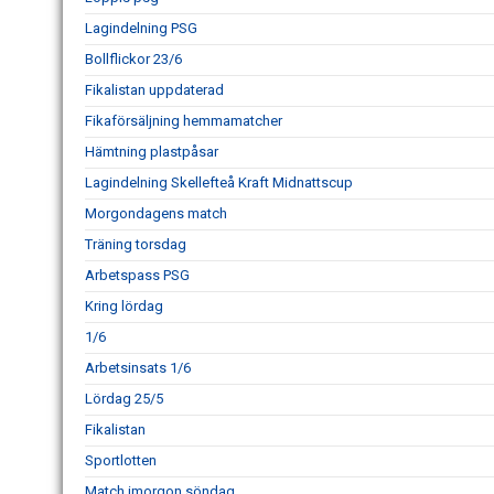
Lagindelning PSG
Bollflickor 23/6
Fikalistan uppdaterad
Fikaförsäljning hemmamatcher
Hämtning plastpåsar
Lagindelning Skellefteå Kraft Midnattscup
Morgondagens match
Träning torsdag
Arbetspass PSG
Kring lördag
1/6
Arbetsinsats 1/6
Lördag 25/5
Fikalistan
Sportlotten
Match imorgon söndag