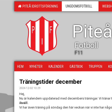
PITEÅ IDROTTSFÖRENING
UNGDOMSFOTBOLL
WEBS
Piteå
Fotboll
F11
HEM
NYHETER
KALENDER
GÄSTBOK
TRUPPEN
KO
Träningstider december
2024-12-02 10:29
Hej,
Nu är kalendern uppdaterad med decembers träningar. Vi tränar 
ikväll.
Vi har även träning på söndag den här veckan när vi inte har nå