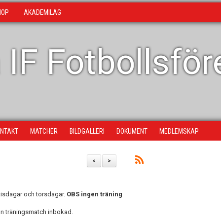
HOP
AKADEMILAG
 IF Fotbollsfö
NTAKT
MATCHER
BILDGALLERI
DOKUMENT
MEDLEMSKAP
<
>
tisdagar och torsdagar.
OBS ingen träning
gon träningsmatch inbokad.