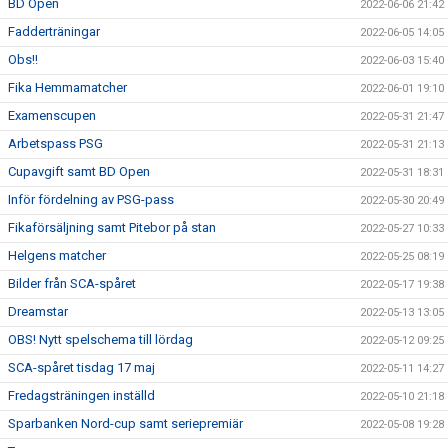
BD Open
2022-06-06 21:42
Fadderträningar
2022-06-05 14:05
Obs!!
2022-06-03 15:40
Fika Hemmamatcher
2022-06-01 19:10
Examenscupen
2022-05-31 21:47
Arbetspass PSG
2022-05-31 21:13
Cupavgift samt BD Open
2022-05-31 18:31
Inför fördelning av PSG-pass
2022-05-30 20:49
Fikaförsäljning samt Pitebor på stan
2022-05-27 10:33
Helgens matcher
2022-05-25 08:19
Bilder från SCA-spåret
2022-05-17 19:38
Dreamstar
2022-05-13 13:05
OBS! Nytt spelschema till lördag
2022-05-12 09:25
SCA-spåret tisdag 17 maj
2022-05-11 14:27
Fredagsträningen inställd
2022-05-10 21:18
Sparbanken Nord-cup samt seriepremiär
2022-05-08 19:28