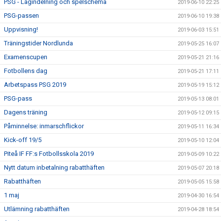
PSG - Lagindelning och spelschema
2019-06-10 22:25
PSG-passen
2019-06-10 19:38
Uppvisning!
2019-06-03 15:51
Träningstider Nordlunda
2019-05-25 16:07
Examenscupen
2019-05-21 21:16
Fotbollens dag
2019-05-21 17:11
Arbetspass PSG 2019
2019-05-19 15:12
PSG-pass
2019-05-13 08:01
Dagens träning
2019-05-12 09:15
Påminnelse: inmarschflickor
2019-05-11 16:34
Kick-off 19/5
2019-05-10 12:04
Piteå IF FF:s Fotbollsskola 2019
2019-05-09 10:22
Nytt datum inbetalning rabatthäften
2019-05-07 20:18
Rabatthäften
2019-05-05 15:58
1 maj
2019-04-30 16:54
Utlämning rabatthäften
2019-04-28 18:54