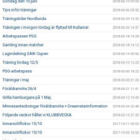
Söndag den 10 juni
2018-06-10 09:50
Tips inför träningar
2018-06-06 09:32
Träningstider Nordlunda
2018-05-29 15:32
Träningen i morgon lördag är flyttad till Kullarna!
2018-05-25 14:37
Arbetspassen PSG
2018-05-18 14:28
Samling innan matcher
2018-05-18 14:12
Lagindelning SAIK Cupen
2018-05-14 00:56
Träning lördag 12/5
2018-05-10 15:23
PSG-arbetspass
2018-05-06 18:22
Träningar i maj
2018-05-03 21:20
Föräldramöte 26/4
2018-04-21 11:41
Grilla hamburgare på 1 Maj.
2018-04-12 19:49
Minnesanteckningar föräldramöte + Dreamstarinformation
2018-03-24 22:48
Följande veckor håller vi KLUBBVECKA
2018-02-15 21:33
Inmarschflickor 15/10
2017-10-11 20:55
Inmarschflickor 15/10
2017-10-04 10:55