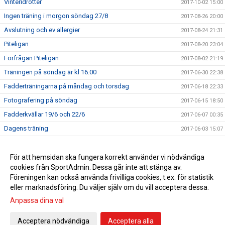
Vinteridrotter
2017-10-02 15:00
Ingen träning i morgon söndag 27/8
2017-08-26 20:00
Avslutning och ev allergier
2017-08-24 21:31
Piteligan
2017-08-20 23:04
Förfrågan Piteligan
2017-08-02 21:19
Träningen på söndag är kl 16.00
2017-06-30 22:38
Fadderträningarna på måndag och torsdag
2017-06-18 22:33
Fotografering på söndag
2017-06-15 18:50
Fadderkvällar 19/6 och 22/6
2017-06-07 00:35
Dagens träning
2017-06-03 15:07
Äntligen startar vi!
2017-05-24 23:55
Anmäl ditt barn här
För att hemsidan ska fungera korrekt använder vi nödvändiga
2017-05-11 17:17
cookies från SportAdmin. Dessa går inte att stänga av.
Välkomna till upptaktsträff för föräldrar till barn födda 2011
2017-04-24 12:30
Föreningen kan också använda frivilliga cookies, t.ex. för statistik
eller marknadsföring. Du väljer själv om du vill acceptera dessa.
Anpassa dina val
Cookie-inställningar
Gå till Webbversion
Acceptera nödvändiga
Acceptera alla