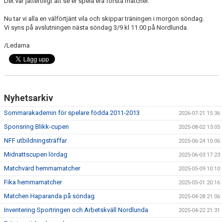
Det var jätteroligt att se er spela era första matcher.
MATCHER
Nu tar vi alla en välförtjänt vila och skippar träningen i morgon söndag.
BILDGALLERI
Vi syns på avslutningen nästa söndag 3/9 kl 11.00 på Nordlunda.
/Ledarna
DOKUMENT
MEDLEMSKAP
Nyhetsarkiv
Sommarakademin för spelare födda 2011-2013
2026-07-21 15:36
Sponsring Blikk-cupen
2025-08-02 13:05
NFF utbildningsträffar
2025-06-24 10:06
Midnattscupen lördag
2025-06-03 17:23
Matchvärd hemmamatcher
2025-05-09 10:10
Fika hemmamatcher
2025-05-01 20:16
Matchen Haparanda på söndag
2025-04-28 21:06
Inventering Sportringen och Arbetskväll Nordlunda
2025-04-22 21:31