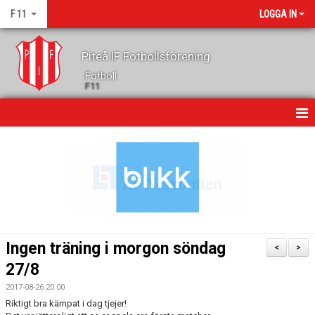
F 11
LOGGA IN
Piteå IF Fotbollsförening
Fotboll
F11
HEM
NYHETER
KALENDER
GÄSTBOK
Ingen träning i morgon söndag
<
>
TRUPPEN
27/8
2017-08-26 20:00
KONTAKT
Riktigt bra kämpat i dag tjejer!