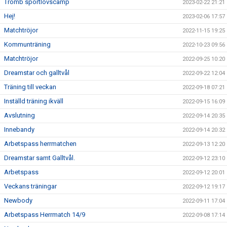
Tromb sportlovscamp
2023-02-22 21:21
Hej!
2023-02-06 17:57
Matchtröjor
2022-11-15 19:25
Kommunträning
2022-10-23 09:56
Matchtröjor
2022-09-25 10:20
Dreamstar och galltvål
2022-09-22 12:04
Träning till veckan
2022-09-18 07:21
Inställd träning ikväll
2022-09-15 16:09
Avslutning
2022-09-14 20:35
Innebandy
2022-09-14 20:32
Arbetspass herrmatchen
2022-09-13 12:20
Dreamstar samt Galltvål.
2022-09-12 23:10
Arbetspass
2022-09-12 20:01
Veckans träningar
2022-09-12 19:17
Newbody
2022-09-11 17:04
Arbetspass Herrmatch 14/9
2022-09-08 17:14