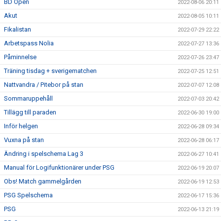
BD Open
2022-08-06 20:11
Akut
2022-08-05 10:11
Fikalistan
2022-07-29 22:22
Arbetspass Nolia
2022-07-27 13:36
Påminnelse
2022-07-26 23:47
Träning tisdag + sverigematchen
2022-07-25 12:51
Nattvandra / Pitebor på stan
2022-07-07 12:08
Sommaruppehåll
2022-07-03 20:42
Tillägg till paraden
2022-06-30 19:00
Inför helgen
2022-06-28 09:34
Vuxna på stan
2022-06-28 06:17
Ändring i spelschema Lag 3
2022-06-27 10:41
Manual för Logifunktionärer under PSG
2022-06-19 20:07
Obs! Match gammelgården
2022-06-19 12:53
PSG Spelschema
2022-06-17 15:36
PSG
2022-06-13 21:19