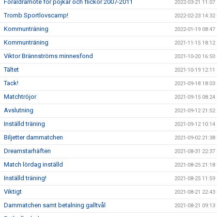
Föräldramöte för pojkar och flickor 2007-2011
2022-03-21 11:07
Tromb Sportlovscamp!
2022-02-23 14:32
Kommunträning
2022-01-19 08:47
Kommunträning
2021-11-15 18:12
Viktor Brännströms minnesfond
2021-10-20 16:50
Tältet
2021-10-19 12:11
Tack!
2021-09-18 18:03
Matchtröjor
2021-09-15 08:24
Avslutning
2021-09-12 21:52
Inställd träning
2021-09-12 10:14
Biljetter dammatchen
2021-09-02 21:38
Dreamstarhäften
2021-08-31 22:37
Match lördag inställd
2021-08-25 21:18
Inställd träning!
2021-08-25 11:59
Viktigt
2021-08-21 22:43
Dammatchen samt betalning galltvål
2021-08-21 09:13