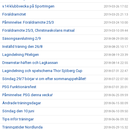
v.14 klubbvecka på Sportringen
2019-03-26 17:02
Föräldramötet
2019-03-25 21:13
Påminnelse: Föräldramöte 25/3
2019-03-24 10:00
Föräldramöte 25/3, Christinaskolans matsal
2019-03-10 09:44
Säsongsavslutning 2/9
2018-08-29 09:00
Inställd träning den 26/8
2018-08-25 10:17
Lagindelning Piteligen
2018-08-19 23:39
Dreamstar-häften och Lagkassan
2018-08-14 22:55
Lagindelning och spelschema Thor Sjöberg Cup
2018-07-31 22:47
Söndag 29/7 börjar vi om efter sommaruppehållet!
2018-07-22 07:00
PSG Funktionärsfest
2018-07-01 20:01
Påminnelse: PSG denna vecka!
2018-06-25 09:59
Ändrade träningsdagar
2018-06-15 00:09
Söndag den 10 juni
2018-06-10 09:50
Tips inför träningar
2018-06-06 09:32
Träningstider Nordlunda
2018-05-29 15:32