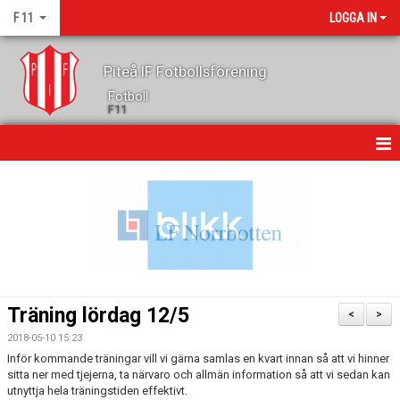
F 11
LOGGA IN
Piteå IF Fotbollsförening
Fotboll
F11
HEM
NYHETER
KALENDER
GÄSTBOK
Träning lördag 12/5
<
>
TRUPPEN
2018-05-10 15:23
Inför kommande träningar vill vi gärna samlas en kvart innan så att vi hinner
KONTAKT
sitta ner med tjejerna, ta närvaro och allmän information så att vi sedan kan
utnyttja hela träningstiden effektivt.