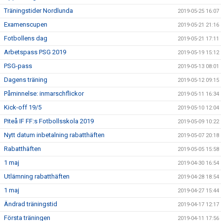
Träningstider Nordlunda
2019-05-25 16:07
Examenscupen
2019-05-21 21:16
Fotbollens dag
2019-05-21 17:11
Arbetspass PSG 2019
2019-05-19 15:12
PSG-pass
2019-05-13 08:01
Dagens träning
2019-05-12 09:15
Påminnelse: inmarschflickor
2019-05-11 16:34
Kick-off 19/5
2019-05-10 12:04
Piteå IF FF:s Fotbollsskola 2019
2019-05-09 10:22
Nytt datum inbetalning rabatthäften
2019-05-07 20:18
Rabatthäften
2019-05-05 15:58
1 maj
2019-04-30 16:54
Utlämning rabatthäften
2019-04-28 18:54
1 maj
2019-04-27 15:44
Ändrad träningstid
2019-04-17 12:17
Första träningen
2019-04-11 17:56