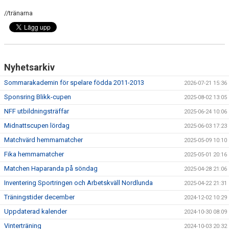
MATCHER
//tränarna
BILDGALLERI
DOKUMENT
Nyhetsarkiv
MEDLEMSKAP
Sommarakademin för spelare födda 2011-2013
2026-07-21 15:36
Sponsring Blikk-cupen
2025-08-02 13:05
NFF utbildningsträffar
2025-06-24 10:06
Midnattscupen lördag
2025-06-03 17:23
Matchvärd hemmamatcher
2025-05-09 10:10
Fika hemmamatcher
2025-05-01 20:16
Matchen Haparanda på söndag
2025-04-28 21:06
Inventering Sportringen och Arbetskväll Nordlunda
2025-04-22 21:31
Träningstider december
2024-12-02 10:29
Uppdaterad kalender
2024-10-30 08:09
Vinterträning
2024-10-03 20:32