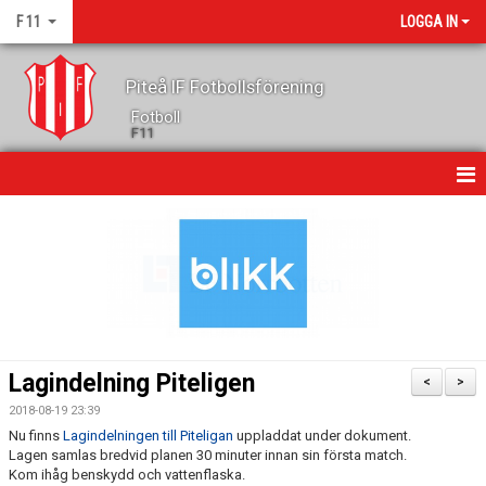
F 11
LOGGA IN
Piteå IF Fotbollsförening
Fotboll
F11
HEM
NYHETER
KALENDER
GÄSTBOK
Lagindelning Piteligen
<
>
TRUPPEN
2018-08-19 23:39
Nu finns
Lagindelningen till Piteligan
uppladdat under dokument.
KONTAKT
Lagen samlas bredvid planen 30 minuter innan sin första match.
Kom ihåg benskydd och vattenflaska.