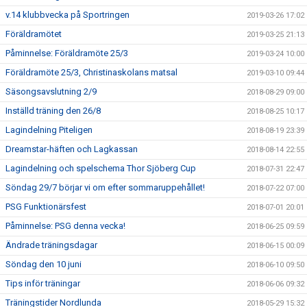
v.14 klubbvecka på Sportringen
2019-03-26 17:02
Föräldramötet
2019-03-25 21:13
Påminnelse: Föräldramöte 25/3
2019-03-24 10:00
Föräldramöte 25/3, Christinaskolans matsal
2019-03-10 09:44
Säsongsavslutning 2/9
2018-08-29 09:00
Inställd träning den 26/8
2018-08-25 10:17
Lagindelning Piteligen
2018-08-19 23:39
Dreamstar-häften och Lagkassan
2018-08-14 22:55
Lagindelning och spelschema Thor Sjöberg Cup
2018-07-31 22:47
Söndag 29/7 börjar vi om efter sommaruppehållet!
2018-07-22 07:00
PSG Funktionärsfest
2018-07-01 20:01
Påminnelse: PSG denna vecka!
2018-06-25 09:59
Ändrade träningsdagar
2018-06-15 00:09
Söndag den 10 juni
2018-06-10 09:50
Tips inför träningar
2018-06-06 09:32
Träningstider Nordlunda
2018-05-29 15:32