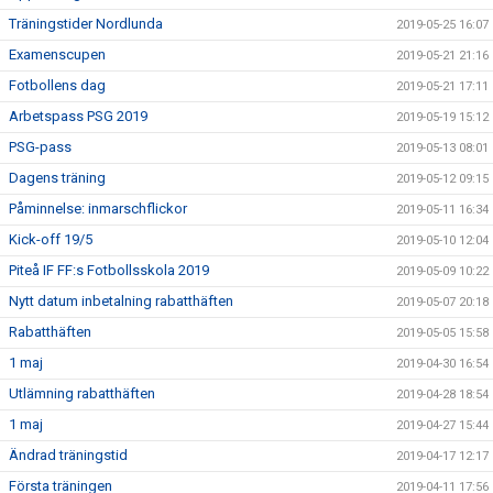
Träningstider Nordlunda
2019-05-25 16:07
Examenscupen
2019-05-21 21:16
Fotbollens dag
2019-05-21 17:11
Arbetspass PSG 2019
2019-05-19 15:12
PSG-pass
2019-05-13 08:01
Dagens träning
2019-05-12 09:15
Påminnelse: inmarschflickor
2019-05-11 16:34
Kick-off 19/5
2019-05-10 12:04
Piteå IF FF:s Fotbollsskola 2019
2019-05-09 10:22
Nytt datum inbetalning rabatthäften
2019-05-07 20:18
Rabatthäften
2019-05-05 15:58
1 maj
2019-04-30 16:54
Utlämning rabatthäften
2019-04-28 18:54
1 maj
2019-04-27 15:44
Ändrad träningstid
2019-04-17 12:17
Första träningen
2019-04-11 17:56