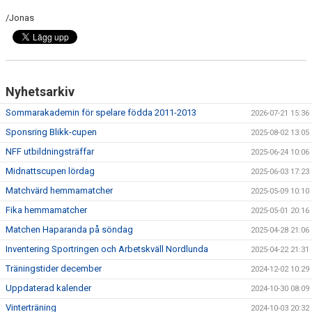
MATCHER
/Jonas
BILDGALLERI
DOKUMENT
Nyhetsarkiv
MEDLEMSKAP
Sommarakademin för spelare födda 2011-2013
2026-07-21 15:36
Sponsring Blikk-cupen
2025-08-02 13:05
NFF utbildningsträffar
2025-06-24 10:06
Midnattscupen lördag
2025-06-03 17:23
Matchvärd hemmamatcher
2025-05-09 10:10
Fika hemmamatcher
2025-05-01 20:16
Matchen Haparanda på söndag
2025-04-28 21:06
Inventering Sportringen och Arbetskväll Nordlunda
2025-04-22 21:31
Träningstider december
2024-12-02 10:29
Uppdaterad kalender
2024-10-30 08:09
Vinterträning
2024-10-03 20:32