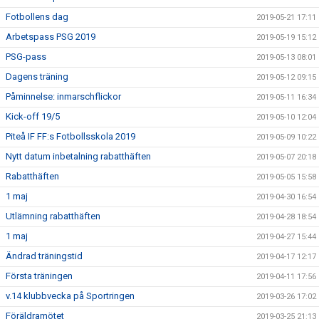
Fotbollens dag
2019-05-21 17:11
Arbetspass PSG 2019
2019-05-19 15:12
PSG-pass
2019-05-13 08:01
Dagens träning
2019-05-12 09:15
Påminnelse: inmarschflickor
2019-05-11 16:34
Kick-off 19/5
2019-05-10 12:04
Piteå IF FF:s Fotbollsskola 2019
2019-05-09 10:22
Nytt datum inbetalning rabatthäften
2019-05-07 20:18
Rabatthäften
2019-05-05 15:58
1 maj
2019-04-30 16:54
Utlämning rabatthäften
2019-04-28 18:54
1 maj
2019-04-27 15:44
Ändrad träningstid
2019-04-17 12:17
Första träningen
2019-04-11 17:56
v.14 klubbvecka på Sportringen
2019-03-26 17:02
Föräldramötet
2019-03-25 21:13