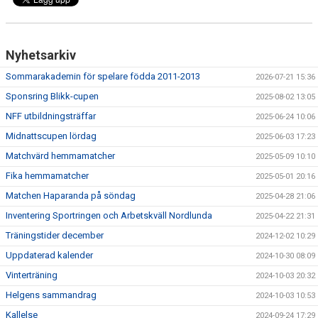
MATCHER
BILDGALLERI
Nyhetsarkiv
DOKUMENT
Sommarakademin för spelare födda 2011-2013
2026-07-21 15:36
Sponsring Blikk-cupen
2025-08-02 13:05
MEDLEMSKAP
NFF utbildningsträffar
2025-06-24 10:06
Midnattscupen lördag
2025-06-03 17:23
Matchvärd hemmamatcher
2025-05-09 10:10
Fika hemmamatcher
2025-05-01 20:16
Matchen Haparanda på söndag
2025-04-28 21:06
Inventering Sportringen och Arbetskväll Nordlunda
2025-04-22 21:31
Träningstider december
2024-12-02 10:29
Uppdaterad kalender
2024-10-30 08:09
Vinterträning
2024-10-03 20:32
Helgens sammandrag
2024-10-03 10:53
Kallelse
2024-09-24 17:29