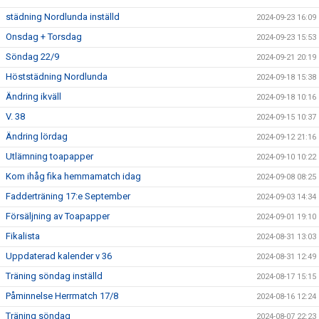
städning Nordlunda inställd
2024-09-23 16:09
Onsdag + Torsdag
2024-09-23 15:53
Söndag 22/9
2024-09-21 20:19
Höststädning Nordlunda
2024-09-18 15:38
Ändring ikväll
2024-09-18 10:16
V. 38
2024-09-15 10:37
Ändring lördag
2024-09-12 21:16
Utlämning toapapper
2024-09-10 10:22
Kom ihåg fika hemmamatch idag
2024-09-08 08:25
Fadderträning 17:e September
2024-09-03 14:34
Försäljning av Toapapper
2024-09-01 19:10
Fikalista
2024-08-31 13:03
Uppdaterad kalender v 36
2024-08-31 12:49
Träning söndag inställd
2024-08-17 15:15
Påminnelse Herrmatch 17/8
2024-08-16 12:24
Träning söndag
2024-08-07 22:23