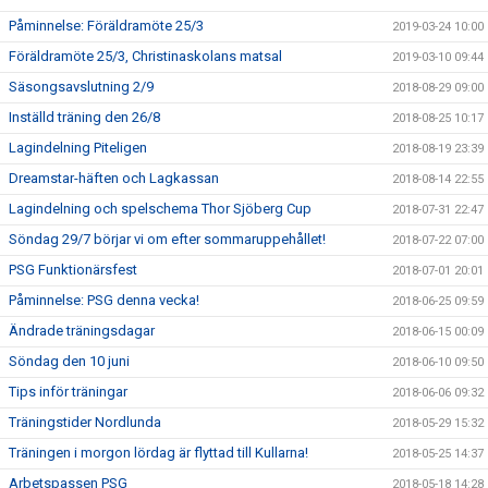
Påminnelse: Föräldramöte 25/3
2019-03-24 10:00
Föräldramöte 25/3, Christinaskolans matsal
2019-03-10 09:44
Säsongsavslutning 2/9
2018-08-29 09:00
Inställd träning den 26/8
2018-08-25 10:17
Lagindelning Piteligen
2018-08-19 23:39
Dreamstar-häften och Lagkassan
2018-08-14 22:55
Lagindelning och spelschema Thor Sjöberg Cup
2018-07-31 22:47
Söndag 29/7 börjar vi om efter sommaruppehållet!
2018-07-22 07:00
PSG Funktionärsfest
2018-07-01 20:01
Påminnelse: PSG denna vecka!
2018-06-25 09:59
Ändrade träningsdagar
2018-06-15 00:09
Söndag den 10 juni
2018-06-10 09:50
Tips inför träningar
2018-06-06 09:32
Träningstider Nordlunda
2018-05-29 15:32
Träningen i morgon lördag är flyttad till Kullarna!
2018-05-25 14:37
Arbetspassen PSG
2018-05-18 14:28