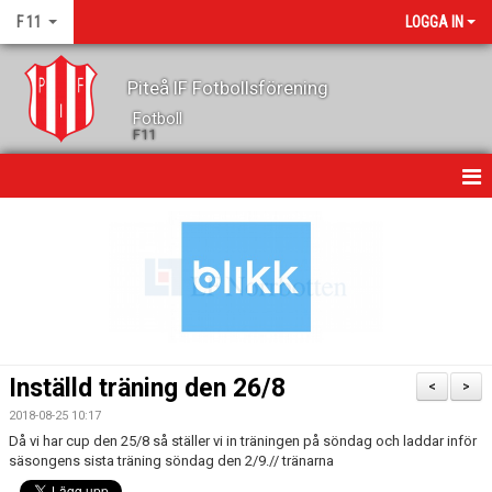
F 11
LOGGA IN
Piteå IF Fotbollsförening
Fotboll
F11
HEM
NYHETER
KALENDER
GÄSTBOK
Inställd träning den 26/8
<
>
TRUPPEN
2018-08-25 10:17
Då vi har cup den 25/8 så ställer vi in träningen på söndag och laddar inför
KONTAKT
säsongens sista träning söndag den 2/9.// tränarna