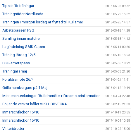
Tips inför träningar
2018-06-06 09:32
Träningstider Nordlunda
2018-05-29 15:32
Träningen i morgon lördag är flyttad till Kullarna!
2018-05-25 14:37
Arbetspassen PSG
2018-05-18 14:28
Samling innan matcher
2018-05-18 14:12
Lagindelning SAIK Cupen
2018-05-14 00:56
Träning lördag 12/5
2018-05-10 15:23
PSG-arbetspass
2018-05-06 18:22
Träningar i maj
2018-05-03 21:20
Föräldramöte 26/4
2018-04-21 11:41
Grilla hamburgare på 1 Maj.
2018-04-12 19:49
Minnesanteckningar föräldramöte + Dreamstarinformation
2018-03-24 22:48
Följande veckor håller vi KLUBBVECKA
2018-02-15 21:33
Inmarschflickor 15/10
2017-10-11 20:55
Inmarschflickor 15/10
2017-10-04 10:55
Vinteridrotter
2017-10-02 15:00