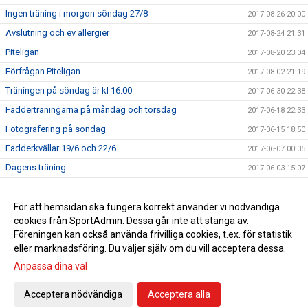
Ingen träning i morgon söndag 27/8
2017-08-26 20:00
Avslutning och ev allergier
2017-08-24 21:31
Piteligan
2017-08-20 23:04
Förfrågan Piteligan
2017-08-02 21:19
Träningen på söndag är kl 16.00
2017-06-30 22:38
Fadderträningarna på måndag och torsdag
2017-06-18 22:33
Fotografering på söndag
2017-06-15 18:50
Fadderkvällar 19/6 och 22/6
2017-06-07 00:35
Dagens träning
2017-06-03 15:07
Äntligen startar vi!
2017-05-24 23:55
Anmäl ditt barn här
För att hemsidan ska fungera korrekt använder vi nödvändiga
2017-05-11 17:17
cookies från SportAdmin. Dessa går inte att stänga av.
Välkomna till upptaktsträff för föräldrar till barn födda 2011
2017-04-24 12:30
Föreningen kan också använda frivilliga cookies, t.ex. för statistik
eller marknadsföring. Du väljer själv om du vill acceptera dessa.
Anpassa dina val
Cookie-inställningar
Gå till Webbversion
Acceptera nödvändiga
Acceptera alla