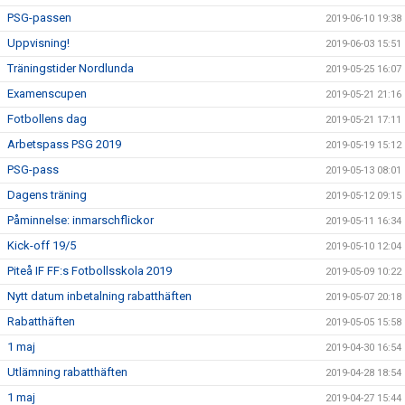
PSG-passen
2019-06-10 19:38
Uppvisning!
2019-06-03 15:51
Träningstider Nordlunda
2019-05-25 16:07
Examenscupen
2019-05-21 21:16
Fotbollens dag
2019-05-21 17:11
Arbetspass PSG 2019
2019-05-19 15:12
PSG-pass
2019-05-13 08:01
Dagens träning
2019-05-12 09:15
Påminnelse: inmarschflickor
2019-05-11 16:34
Kick-off 19/5
2019-05-10 12:04
Piteå IF FF:s Fotbollsskola 2019
2019-05-09 10:22
Nytt datum inbetalning rabatthäften
2019-05-07 20:18
Rabatthäften
2019-05-05 15:58
1 maj
2019-04-30 16:54
Utlämning rabatthäften
2019-04-28 18:54
1 maj
2019-04-27 15:44