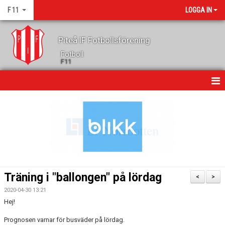
F 11
LOGGA IN
Piteå IF Fotbollsförening
Fotboll
F11
HEM
NYHETER
KALENDER
GÄSTBOK
Träning i "ballongen" på lördag
<
>
TRUPPEN
2020-04-30 13:21
Hej!
KONTAKT
Prognosen varnar för busväder på lördag.