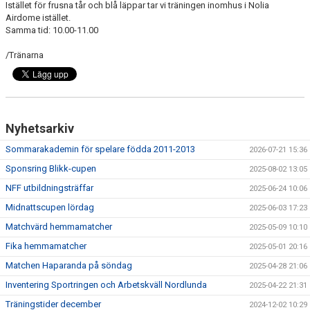
Istället för frusna tår och blå läppar tar vi träningen inomhus i Nolia
MATCHER
Airdome istället.
Samma tid: 10.00-11.00
BILDGALLERI
/Tränarna
DOKUMENT
MEDLEMSKAP
Nyhetsarkiv
Sommarakademin för spelare födda 2011-2013
2026-07-21 15:36
Sponsring Blikk-cupen
2025-08-02 13:05
NFF utbildningsträffar
2025-06-24 10:06
Midnattscupen lördag
2025-06-03 17:23
Matchvärd hemmamatcher
2025-05-09 10:10
Fika hemmamatcher
2025-05-01 20:16
Matchen Haparanda på söndag
2025-04-28 21:06
Inventering Sportringen och Arbetskväll Nordlunda
2025-04-22 21:31
Träningstider december
2024-12-02 10:29