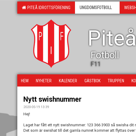
PITEÅ IDROTTSFÖRENING
UNGDOMSFOTBOLL
WEBS
Piteå
Fotboll
F11
HEM
NYHETER
KALENDER
GÄSTBOK
TRUPPEN
KO
Nytt swishnummer
2020-05-19 13:39
Hej!
Laget har fått ett nytt swishnummer: 123 366 3903 så swisha dit n
Det som är swishat till det gamla numret kommer att flyttas över t