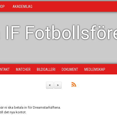
HOP
AKADEMILAG
 IF Fotbollsfö
NTAKT
MATCHER
BILDGALLERI
DOKUMENT
MEDLEMSKAP
<
>
är ni ska betala in för Dreamstarhäftena.
ill det nya kontot.