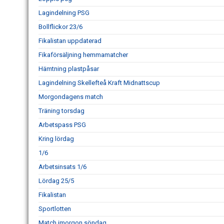
Lagindelning PSG
Bollflickor 23/6
Fikalistan uppdaterad
Fikaförsäljning hemmamatcher
Hämtning plastpåsar
Lagindelning Skellefteå Kraft Midnattscup
Morgondagens match
Träning torsdag
Arbetspass PSG
Kring lördag
1/6
Arbetsinsats 1/6
Lördag 25/5
Fikalistan
Sportlotten
Match imorgon söndag