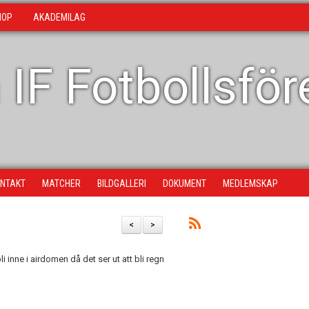
HOP
AKADEMILAG
 IF Fotbollsfö
NTAKT
MATCHER
BILDGALLERI
DOKUMENT
MEDLEMSKAP
<
>
 inne i airdomen då det ser ut att bli regn