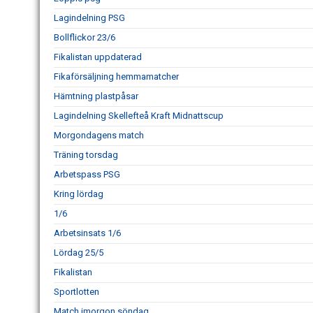
Lagindelning PSG
Bollflickor 23/6
Fikalistan uppdaterad
Fikaförsäljning hemmamatcher
Hämtning plastpåsar
Lagindelning Skellefteå Kraft Midnattscup
Morgondagens match
Träning torsdag
Arbetspass PSG
Kring lördag
1/6
Arbetsinsats 1/6
Lördag 25/5
Fikalistan
Sportlotten
Match imorgon söndag