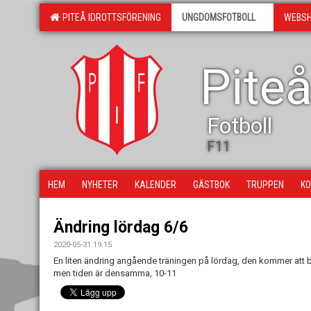
PITEÅ IDROTTSFÖRENING
UNGDOMSFOTBOLL
WEBS
Piteå
Fotboll
F11
HEM
NYHETER
KALENDER
GÄSTBOK
TRUPPEN
KO
Ändring lördag 6/6
2020-05-31 19:15
En liten ändring angående träningen på lördag, den kommer att bli
men tiden är densamma, 10-11